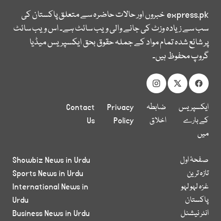
express.pk
خبروں اور حالات حاضرہ سے متعلق پاکستان کی
سب سے زیادہ وزٹ کی جانے والی ویب سائٹ ہے۔ اس ویب سائٹ
پر شائع شدہ تمام مواد کے جملہ حقوق بحق ایکسپریس میڈیا
گروپ محفوظ ہیں۔
ایکسپریس
ضابطہ
Privacy
Contact
کے بارے
اخلاق
Policy
Us
میں
صفحۂ اول
Showbiz News in Urdu
تازہ ترین
Sports News in Urdu
غزہ لہو لہو
International News in
پاکستان
Urdu
انٹر نیشنل
Business News in Urdu