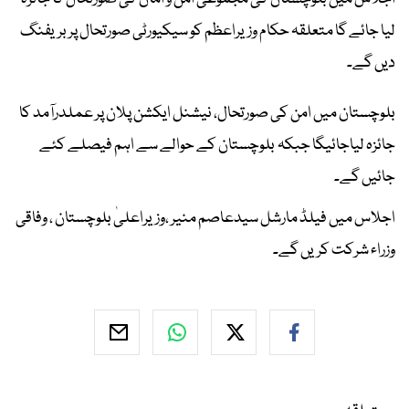
لیا جائے گا متعلقہ حکام وزیراعظم کو سیکیورٹی صورتحال پر بریفنگ
دیں گے۔
بلوچستان میں امن کی صورتحال، نیشنل ایکشن پلان پر عملدرآمد کا
جائزہ لیاجائیگا جبکہ بلوچستان کے حوالے سے اہم فیصلے کئے
جائیں گے۔
اجلاس میں فیلڈ مارشل سیدعاصم منیر ،وزیراعلیٰ بلوچستان ، وفاقی
وزراء شرکت کریں گے۔