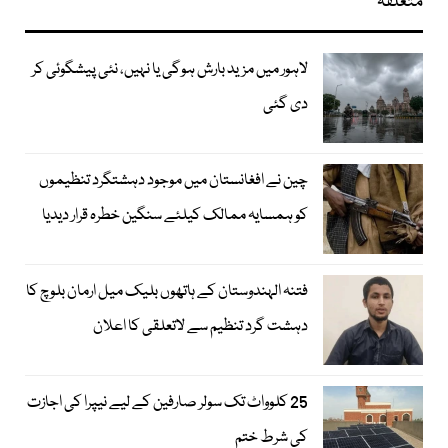
متعلقہ
لاہور میں مزید بارش ہوگی یا نہیں، نئی پیشگوئی کر
دی گئی
چین نے افغانستان میں موجود دہشتگرد تنظیموں
کو ہمسایہ ممالک کیلئے سنگین خطرہ قرار دیدیا
فتنہ الہندوستان کے ہاتھوں بلیک میل ارمان بلوچ کا
دہشت گرد تنظیم سے لاتعلقی کا اعلان
25 کلوواٹ تک سولر صارفین کے لیے نیپرا کی اجازت
کی شرط ختم