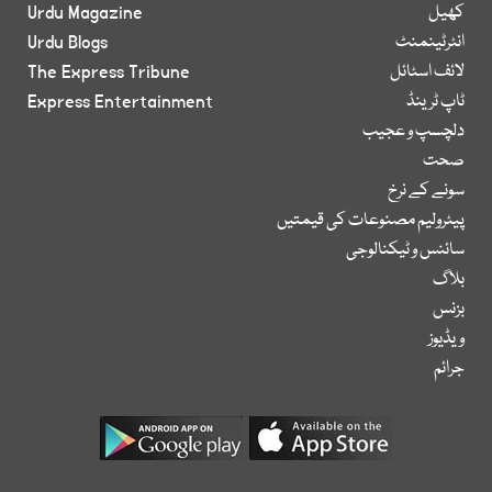
کھیل
Urdu Magazine
انٹرٹینمنٹ
Urdu Blogs
لائف اسٹائل
The Express Tribune
ٹاپ ٹرینڈ
Express Entertainment
دلچسپ و عجیب
صحت
سونے کے نرخ
پیٹرولیم مصنوعات کی قیمتیں
سائنس و ٹیکنالوجی
بلاگ
بزنس
ویڈیوز
جرائم