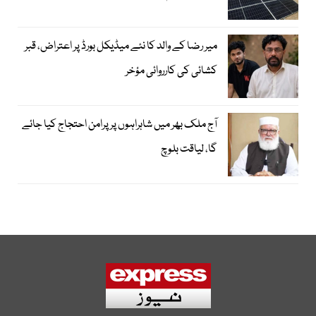
میر رضا کے والد کا نئے میڈیکل بورڈ پر اعتراض، قبر
کشائی کی کارروائی مؤخر
آج ملک بھر میں شاہراہوں پر پرامن احتجاج کیا جائے
گا، لیاقت بلوچ