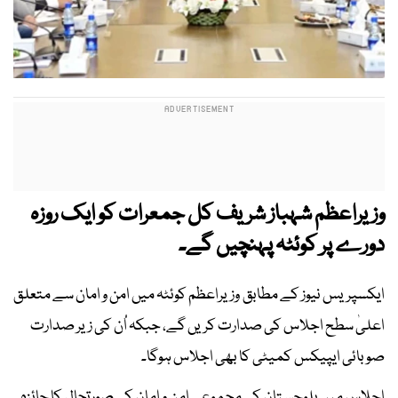
وزیراعظم شہباز شریف کل جمعرات کو ایک روزہ
دورے پر کوئٹہ پہنچیں گے۔
ایکسپریس نیوز کے مطابق وزیراعظم کوئٹہ میں امن و امان سے متعلق
اعلیٰ سطح اجلاس کی صدارت کریں گے، جبکہ اُن کی زیر صدارت
صوبائی ایپیکس کمیٹی کا بھی اجلاس ہوگا۔
اجلاس میں بلوچستان کی مجموعی امن و امان کی صورتحال کا جائزہ