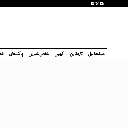
صفحۂ اول
تازہ ترین
کھیل
خاص خبریں
پاکستان
انٹ