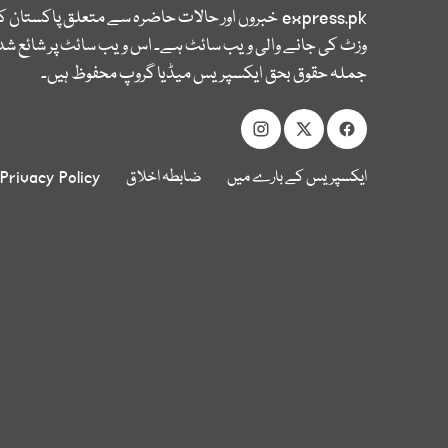
express.pk
خبروں اور حالات حاضرہ سے متعلق پاکستان 
وزٹ کی جانے والی ویب سائٹ ہے۔ اس ویب سائٹ پر شائع شدہ
جملہ حقوق بحق ایکسپریس میڈیا گروپ محفوظ ہیں۔
ایکسپریس کے بارے میں
ضابطہ اخلاق
Privacy Policy