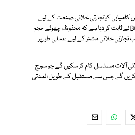
اس کامیابی کو تجارتی خلائی صنعت کے لیے
ایک تاریخی سنگِ میل قرار دیتے ہوئے کہا کہ BOHR نے ثابت کر دیا ہے کہ محفوظ، چھوٹے حجم
 اب تجارتی خلائی مشنز کے لیے عملی طور پر
لائی آلات مسلسل کام کر سکیں گے جو سورج
یں کریں گے جس سے مستقبل کے طویل المدتی