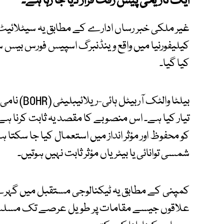
ایک تاریخی پیش رفت قرار دیا جا رہا ہے۔
کیا گیا۔
بیلٹا والٹک
تیار کیا ہے۔ اس منصوبے کا مقصد یہ ثابت کرنا ہے 
کو محفوظ اور مؤثر انداز میں استعمال کیا جا سکتا
شمسی توانائی یا بیٹریاں مؤثر ثابت نہیں ہوتیں۔
کمپنی کے مطابق یہ ٹیکنالوجی مستقبل میں گہرے
علاقوں جیسے مقامات پر طویل عرصے تک مسلسل کام