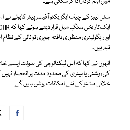
میں اہم کردار ادا کر سکتی ہے۔
سٹی لیبز کے چیف ایگزیکٹو آفیسر پیٹر کابوئے نے 
اور ریگولیٹری منظوری یافتہ جوہری توانائی کے نظام
تیار ہیں۔
انہوں نے کہا کہ اس ٹیکنالوجی کی بدولت ایسے خ
کی روشنی یا بیٹری کی محدود مدت پر انحصار نہ
خلائی مشنز کے نئے امکانات روشن ہوں گے۔