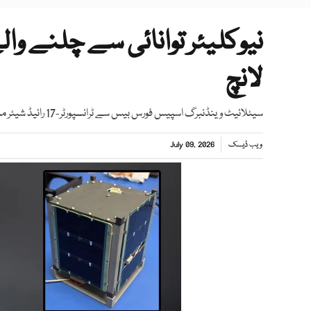
نیوکلیئر توانائی سے چلنے وال
لانچ
سیٹلائیٹ وینڈنبرگ اسپیس فورس بیس سے ٹرانسپورٹر-17 رائیڈ شیئر مشن کے تحت لانچ کیا گیا
ویب ڈیسک
July 09, 2026