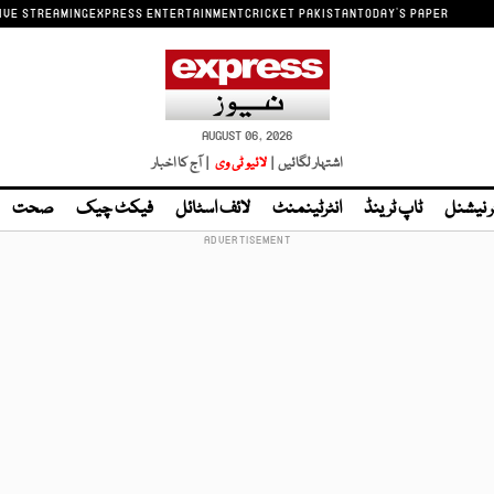
IVE STREAMING
EXPRESS ENTERTAINMENT
CRICKET PAKISTAN
TODAY'S PAPER
AUGUST 06, 2026
اشتہار لگائیں |
لائیو ٹی وی
| آج کا اخبار
ر نیشنل
ٹاپ ٹرینڈ
انٹرٹینمنٹ
لائف اسٹائل
فیکٹ چیک
صحت