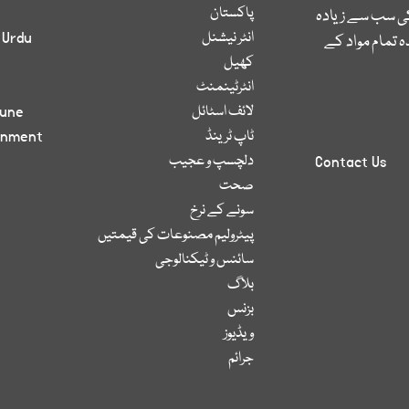
پاکستان
کی سب سے زیادہ
انٹر نیشنل
 Urdu
 تمام مواد کے
کھیل
انٹرٹینمنٹ
لائف اسٹائل
bune
ٹاپ ٹرینڈ
inment
دلچسپ و عجیب
Contact Us
صحت
سونے کے نرخ
پیٹرولیم مصنوعات کی قیمتیں
سائنس و ٹیکنالوجی
بلاگ
بزنس
ویڈیوز
جرائم