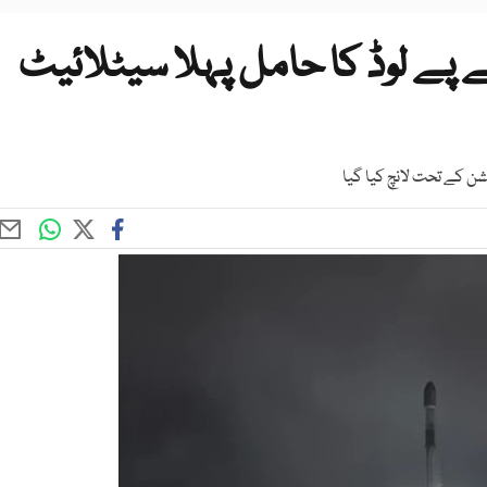
ے پے لوڈ کا حامل پہلا سیٹلائیٹ