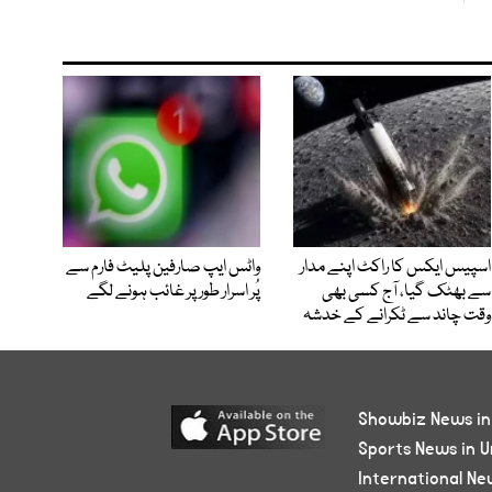
اسپیس ایکس کا راکٹ اپنے مدار
واٹس ایپ صارفین پلیٹ فارم سے
سے بھٹک گیا، آج کسی بھی
پُر اسرار طور پر غائب ہونے لگے
وقت چاند سے ٹکرانے کے خدشہ
Showbiz News in
Sports News in U
International Ne