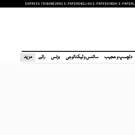
EXPRESS TRIBUNE
URDU E-PAPER
ENGLISH E-PAPER
SINDHI E-PAPER
L
دلچسپ و عجیب
سائنس و ٹیکنالوجی
بزنس
رائے
مزید