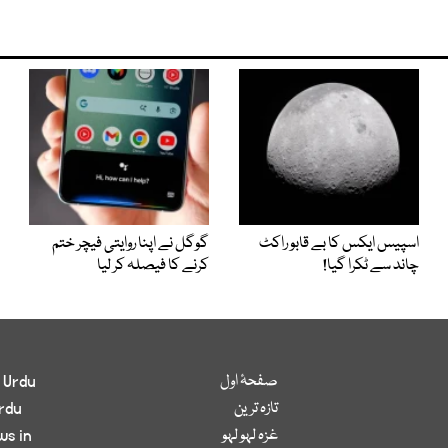
اسپیس ایکس کا بے قابو راکٹ
گوگل نے اپنا روایتی فیچر ختم
چاند سے ٹکرا گیا!
کرنے کا فیصلہ کر لیا
صفحۂ اول
 Urdu
تازہ ترین
rdu
غزہ لہو لہو
ws in