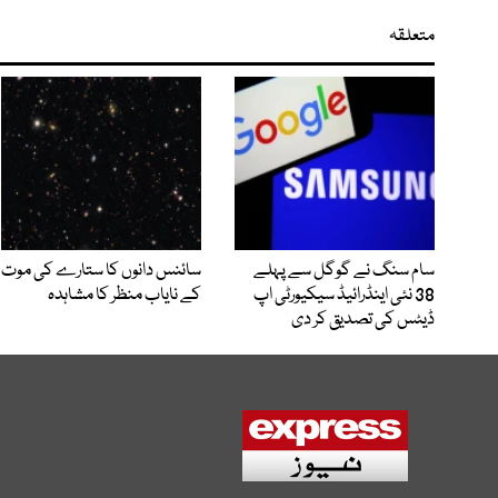
متعلقہ
سام سنگ نے گوگل سے پہلے
سائنس دانوں کا ستارے کی موت
38 نئی اینڈرائیڈ سیکیورٹی اپ
کے نایاب منظر کا مشاہدہ
ڈیٹس کی تصدیق کر دی