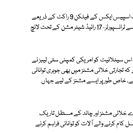
غیر ملکی خبر رساں ادارے کے مطابق یہ سیٹلائیٹ اسپیس ایکس کے فیلکن 9 راکٹ کے ذریعے
کیلیفورنیا میں واقع وینڈنبرگ اسپیس فورس بیس سے ٹرانسپورٹر-17 رائیڈ شیئر مشن کے تحت لانچ
 آربیٹل ہائی-ریلائیبلیٹی (BOHR) نامی اس سیٹلائیٹ کو امریکی کمپنی ستی لیبز نے
کہ تجارتی خلائی مشنز میں بھی جوہری توانائی
 ہے، خاص طور پر ایسے مشنز کے لیے جہاں
 خلائی مشنز اور چاند کے مستقل تاریک
 کرنے والے آلات کو توانائی فراہم کرنے