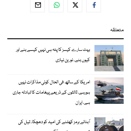
متعلقہ
بہت سارے کیسز کا پتہ ہی نہیں کیسے بنے اور
کیوں بنے، نورین نیازی
امریکا کے ساتھ فی الحال کوئی مذاکرات نہیں
ہورہے، ثالثوں کے ذریعے پیغامات کا تبادلہ جاری
ہے، ایران
آبنائے ہرمز کھلنے کی امید کو دھچکا، تیل کی