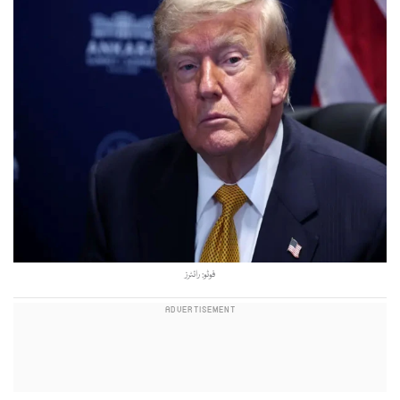
فوٹو: رائٹرز