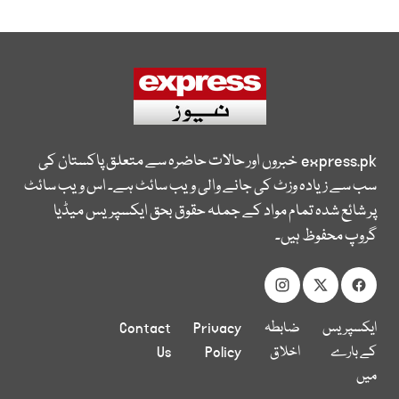
express.pk
خبروں اور حالات حاضرہ سے متعلق پاکستان کی
سب سے زیادہ وزٹ کی جانے والی ویب سائٹ ہے۔ اس ویب سائٹ
پر شائع شدہ تمام مواد کے جملہ حقوق بحق ایکسپریس میڈیا
گروپ محفوظ ہیں۔
ایکسپریس
ضابطہ
Privacy
Contact
کے بارے
اخلاق
Policy
Us
میں