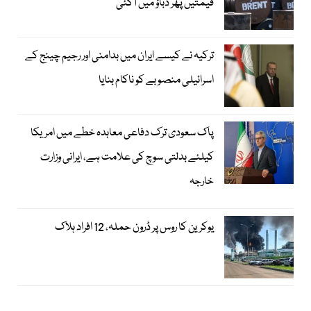
قیمتیں پھر دباؤ میں آگئی
ترکیہ نے کیسے ایران میں بدامنی اور رجیم چینج کے
اسرائیلی منصوبے کو ناکام بنایا
پاک سعودی ترک دفاعی معاہدہ خطے میں امریکا
کیلئے بدلتی سوچ کی علامت ہے، ایرانی وزارت
خارجہ
یوکرین کا روس پر ڈرون حملہ، 12 افراد ہلاک