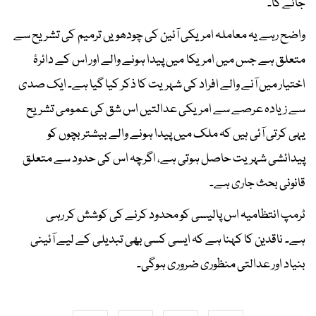
جائے گا۔
واضح رہے یہ معاملہ امریکی آئین کی چودھویں ترمیم کی تشریح سے
متعلق ہے جس میں امریکا میں پیدا ہونے والے اور اس کے دائرۂ
اختیار میں آنے والے افراد کی شہریت کا ذکر کیا گیا ہے۔ ایک صدی
سے زیادہ عرصے سے امریکی عدالتیں اس شق کی عمومی تشریح
یہی کرتی آئی ہیں کہ ملک میں پیدا ہونے والے بیشتر بچوں کو
پیدائشی شہریت حاصل ہوتی ہے، اگرچہ اس کی حدود سے متعلق
قانونی بحث جاری ہے۔
ٹرمپ انتظامیہ اس پالیسی کو محدود کرنے کی کوشش کر رہی
ہے۔ ناقدین کا کہنا ہے کہ ایسی کسی بھی تبدیلی کے لیے آئینی
بنیاد اور عدالتی منظوری ضروری ہوگی۔