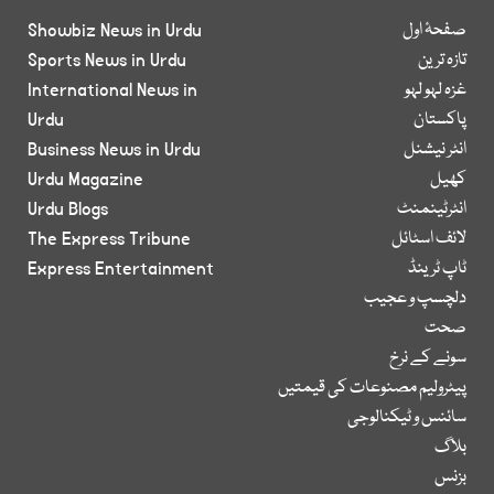
صفحۂ اول
Showbiz News in Urdu
تازہ ترین
Sports News in Urdu
غزہ لہو لہو
International News in
پاکستان
Urdu
انٹر نیشنل
Business News in Urdu
کھیل
Urdu Magazine
انٹرٹینمنٹ
Urdu Blogs
لائف اسٹائل
The Express Tribune
ٹاپ ٹرینڈ
Express Entertainment
دلچسپ و عجیب
صحت
سونے کے نرخ
پیٹرولیم مصنوعات کی قیمتیں
سائنس و ٹیکنالوجی
بلاگ
بزنس