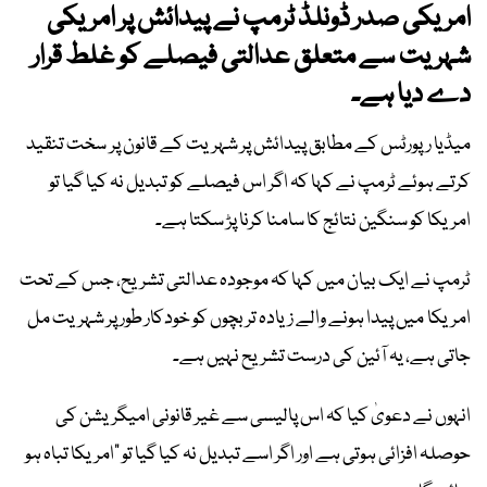
امریکی صدر ڈونلڈ ٹرمپ نے پیدائش پر امریکی
شہریت سے متعلق عدالتی فیصلے کو غلط قرار
دے دیا ہے۔
میڈیا رپورٹس کے مطابق پیدائش پر شہریت کے قانون پر سخت تنقید
کرتے ہوئے ٹرمپ نے کہا کہ اگر اس فیصلے کو تبدیل نہ کیا گیا تو
امریکا کو سنگین نتائج کا سامنا کرنا پڑ سکتا ہے۔
ٹرمپ نے ایک بیان میں کہا کہ موجودہ عدالتی تشریح، جس کے تحت
امریکا میں پیدا ہونے والے زیادہ تر بچوں کو خودکار طور پر شہریت مل
جاتی ہے، یہ آئین کی درست تشریح نہیں ہے۔
انہوں نے دعویٰ کیا کہ اس پالیسی سے غیر قانونی امیگریشن کی
حوصلہ افزائی ہوتی ہے اور اگر اسے تبدیل نہ کیا گیا تو "امریکا تباہ ہو