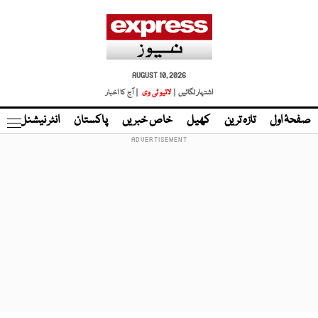
AUGUST 10, 2026
اشتہار لگائیں |
لائیو ٹی وی
| آج کا اخبار
صفحۂ اول
تازہ ترین
کھیل
خاص خبریں
پاکستان
انٹر نیشنل
ٹا