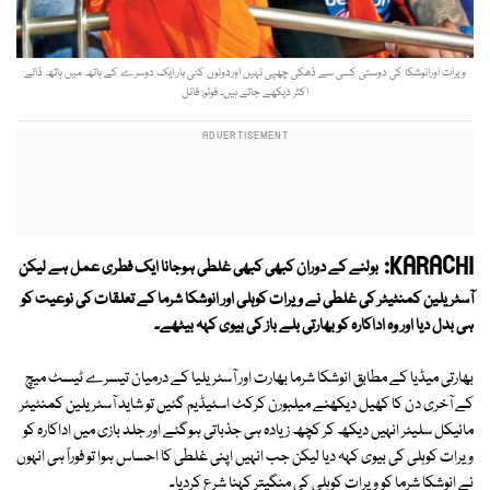
ویرات اورانوشکا کی دوستی کسی سے ڈھکی چھپی نہیں اوردونوں کئی بار ایک دوسرے کے ہاتھ میں ہاتھ ڈالے
اکثر دیکھے جاتے ہیں۔ فوٹو: فائل
KARACHI:
بولنے کے دوران کبھی کبھی غلطی ہوجانا ایک فطری عمل ہے لیکن
آسٹریلین کمنٹیٹر کی غلطی نے ویرات کوہلی اور انوشکا شرما کے تعلقات کی نوعیت کو
ہی بدل دیا اور وہ اداکارہ کو بھارتی بلے باز کی بیوی کہہ بیٹھے۔
بھارتی میڈیا کے مطابق انوشکا شرما بھارت اور آسٹریلیا کے درمیان تیسرے ٹیسٹ میچ
کے آخری دن کا کھیل دیکھنے میلبورن کرکٹ اسٹیڈیم گئیں تو شاید آسٹریلین کمنٹیٹر
مائیکل سلیٹر انہیں دیکھ کر کچھ زیادہ ہی جذباتی ہوگئے اور جلد بازی میں اداکارہ کو
ویرات کوہلی کی بیوی کہہ دیا لیکن جب انہیں اپنی غلطی کا احساس ہوا تو فوراً ہی انہوں
نے انوشکا شرما کو ویرات کوہلی کی منگیتر کہنا شرع کردیا۔