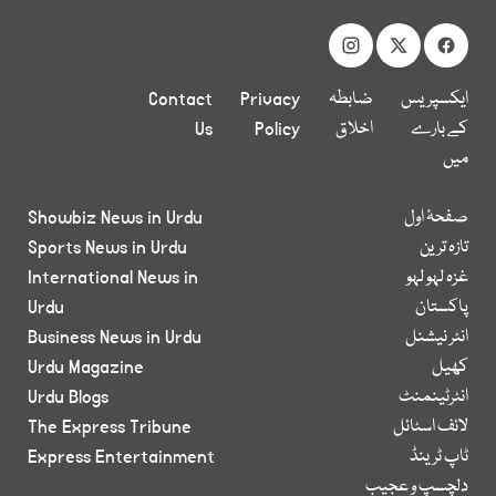
ایکسپریس
ضابطہ
Privacy
Contact
کے بارے
اخلاق
Policy
Us
میں
صفحۂ اول
Showbiz News in Urdu
تازہ ترین
Sports News in Urdu
غزہ لہو لہو
International News in
پاکستان
Urdu
انٹر نیشنل
Business News in Urdu
کھیل
Urdu Magazine
انٹرٹینمنٹ
Urdu Blogs
لائف اسٹائل
The Express Tribune
ٹاپ ٹرینڈ
Express Entertainment
دلچسپ و عجیب