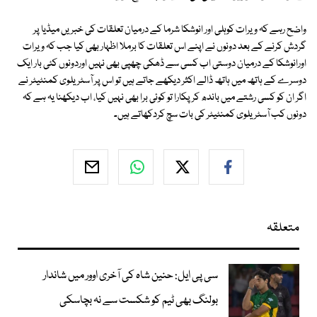
واضح رہے کہ ویرات کوہلی اور انوشکا شرما کے درمیان تعلقات کی خبریں میڈیا پر
گردش کرنے کے بعد دونوں نے اپنے اس تعلقات کا برملا اظہار بھی کیا جب کہ ویرات
اورانوشکا کے درمیان دوستی اب کسی سے ڈھکی چھپی بھی نہیں اوردونوں کئی بار ایک
دوسرے کے ہاتھ میں ہاتھ ڈالے اکثر دیکھے جاتے ہیں تو اس پر آسٹریلوی کمنٹیٹر نے
اگر ان کو کسی رشتے میں باندھ کر پکارا تو کوئی برا بھی نہیں کیا، اب دیکھنا یہ ہے کہ
دونوں کب آسٹریلوی کمنٹیٹر کی بات سچ کردکھاتے ہیں۔
متعلقہ
سی پی ایل: حنین شاہ کی آخری اوور میں شاندار
بولنگ بھی ٹیم کو شکست سے نہ بچاسکی