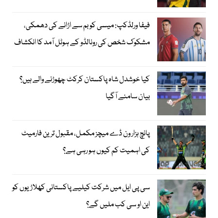
فیفا ورلڈکپ: میسی کو بم سے اڑانے کی دھمکی،
مشکوک شخص کی رونالڈو کے ہوٹل آمد کا انکشاف
کیا خوشدل شاہ پاکستان کرکٹ چھوڑنے والے ہیں؟
بیان سامنے آگیا
پانچ ہزار ون ڈے میچز مکمل، مقبول ترین فارمیٹ
کی اہمیت کم کیوں ہو رہی ہے؟
سی پی ایل میں شرکت کیلیے پاکستانی کھلاڑیوں کو
این او سی کب ملیں گے؟