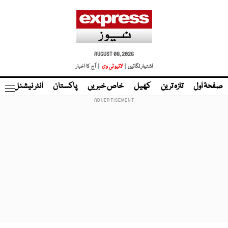
AUGUST 08, 2026
اشتہار لگائیں |
لائیو ٹی وی
| آج کا اخبار
صفحۂ اول
تازہ ترین
کھیل
خاص خبریں
پاکستان
انٹر نیشنل
ٹا