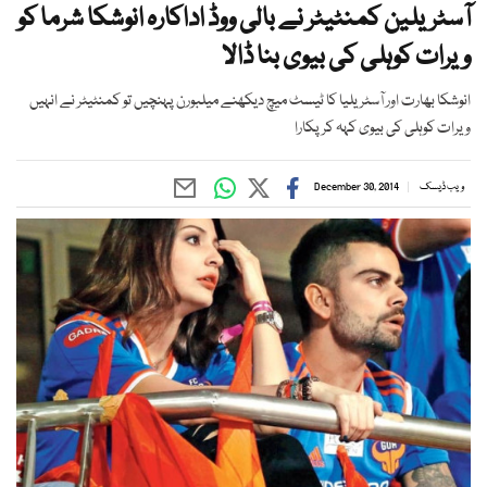
آسٹریلین کمنٹیٹر نے بالی ووڈ اداکارہ انوشکا شرما کو
ویرات کوہلی کی بیوی بنا ڈالا
انوشکا بھارت اور آسٹریلیا کا ٹیسٹ میچ دیکھنے میلبورن پہنچیں تو کمنٹیٹر نے انہیں
ویرات کوہلی کی بیوی کہہ کرپکارا
ویب ڈیسک
December 30, 2014