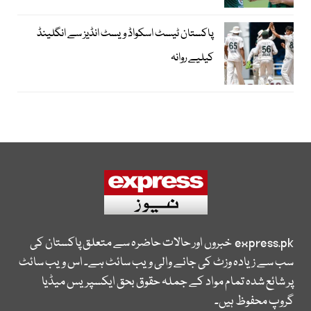
پاکستان ٹیسٹ اسکواڈ ویسٹ انڈیز سے انگلینڈ
کیلیے روانہ
express.pk
خبروں اور حالات حاضرہ سے متعلق پاکستان کی
سب سے زیادہ وزٹ کی جانے والی ویب سائٹ ہے۔ اس ویب سائٹ
پر شائع شدہ تمام مواد کے جملہ حقوق بحق ایکسپریس میڈیا
گروپ محفوظ ہیں۔