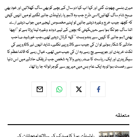
میری ہنسی چھوٹ گئی اور کہا اب کیا دو سال کے بچے کو بھی ساگ کھلائیں اور خود بھی
صبح شام ساگ کھائیں؟اسی طرح جب وہ لاہور یا راولپنڈی جانے لگتے تو میں انہیں کہتی
کہ کچھ جیب خرچ وغیرہ دیتے جائیں تو اپنے مخصوص لہجے میں جواب دیتے ارے
اتنا ساگ جو لگا ہوا ہے ۔میںکہتی کہ بچوں کے لیے دودھ وغیرہ لینا پڑتا ہے تو ''اچھا
بھئی ! ہو جائے گا کہیں سے بندوبست'' کہہ کرٹال دیتے تھے۔جب خورشید صاحب
حادثے کا شکار ہوئے تو ان کی جیب سے 35روپے نکلے۔ شاید انہوں نے 65روپے کی
ٹکٹ خریدی اور جو پیسے بچ رہے وہ ان کی جیب میں تھے۔ خیال رہے کہ قائداعظم کا
سیکریٹری اور ایک ریاست کا صدر رہنے والا یہ شخص جب ٹریفک حادثے میں اس دنیا
سے رخصت ہوا تو وہ ایک عام بس میں میرپور سے گوجرانوالہ جا رہا تھا۔
متعلقہ
راولپنڈی بورڈ کا میٹرک کے سالانہ امتحانات کے