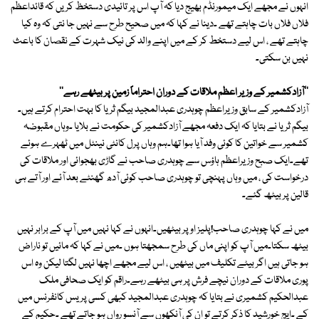
انہوں نے مجھے ایک میمورنڈم بھیج دیا کہ آپ اس پر تائیدی دستخظ کریں کہ قائداعظم
فلاں فلاں بات چاہتے تھے ۔دینا نے کہا کہ میں صحیح طرح سے نہیں جا نتی کہ وہ کیا
چاہتے تھے ، اس لیے دستخط کر کے میں اپنے والد کی نیک شہرت کے نقصان کا باعث
نہیں بن سکتی۔
''آزادکشمیر کے وزیر اعظم ملاقات کے دوران احتراماً زمین پر بیٹھے رہے''
آزادکشمیر کے سابق وزیراعظم چوہدری عبدالمجید بیگم ثریا کا بہت احترام کرتے ہیں۔
بیگم ثریا نے بتایا کہ ایک دفعہ مجھے آزادکشمیر کی حکومت نے بلایا ۔وہاں مقبوضہ
کشمیر سے خواتین کا کوئی وفد آیا ہوا تھا۔ہم وہاں پرل کانٹی نینٹل میں ٹھہرے ہوئے
تھے۔ایک صبح وزیراعظم ہاؤس سے چوہدری صاحب نے گاڑی بھجوائی اور ملاقات کی
درخواست کی ، میں وہاں پہنچی تو چوہدری صاحب کوئی آدھ گھنٹے بعد آئے اور آتے ہی
قالین پر بیٹھ گئے۔
میں نے کہا چوہدری صاحب!پلیز اوپر بیٹھیں۔انہوں نے کہا نہیں میں آپ کے برابر نہیں
بیٹھ سکتا۔میں آپ کو اپنی ماں کی طرح سمجھتا ہوں ۔میں نے کہا کہ مائیں تو ناراض
ہو جاتی ہیں اگر بیٹے تکلیف میں بیٹھیں ، اس لیے مجھے اچھا نہیں لگتا لیکن وہ اس
پوری ملاقات کے دوران نیچے فرش پر ہی بیٹھے رہے۔راقم کو ایک صحافی ملک
عبدالحکیم کشمیری نے بتایا کہ چوہدری عبدالمجید کبھی کسی پریس کانفرنس میں
کے ۔ایچ خورشید کا ذکر کرتے تو ان کی آنکھوں سے آنسو رواں ہو جاتے تھے ۔حکیم کے