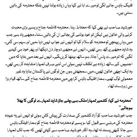
فلیگ ہاؤس جانے لگی تو میرے ابا نے کہا وہاں زیادہ بولنا نہیں بلکہ محترمہ کی باتیں
سننی ہیں۔
خورشید صاحب نے بھی کہا کہ محتاط رہنا ، محترمہ فاطمہ جناح ویسے بڑی محبت
کرنے والی خاتون ہیں لیکن تم خود بولنے کی بجائے ان کی باتیں سننا۔ مجھے یاد ہے جب
میں وہاں پہنچی تو محترمہ کو سلام کیا تو انہوں نے جواب نہیں دیا ۔میں اور سہم سی گئی۔
وہ شاید مجھے پرکھ رہی تھیں۔ انہوں نے مجھے دوچار دن دیکھا اور پھر خود ہی کہنے
لگیں کہ تم میرے پاس آجانا، ہم ساتھ بیٹھا کریںگے۔ انہوں نے بعد میں بتایا کہ میں
اجنبیوں کے ساتھ زیادہ بے تکلف نہیں ہوتی اس لئے صرف تمہارا مشاہدہ کر رہی تھی۔
وہ ایک اچھی خاتون تھیں۔ میں سمجھتی ہوں جن لوگوں نے پاکستان بنایا وہ غیر
معمولی لوگ تھے۔ ہمارا فلیگ ہاؤس کراچی میں محترمہ فاطمہ جناح کے ساتھ قیام بڑا
ہی زبردست تھا۔
''محترمہ نے کہا: کشمیر تمہارا ملک ہے،چلے جاؤ شاید تمہارے لوگوں کا بھلا
ہوجائے''
جب خورشید صاحب کو آزادکشمیر کی صدارت کی پیش کش ہوئی تو انہوں نے یہ عہدہ
محترمہ کی مرضی سے قبول کیا ۔ویسے تو محترمہ فاطمہ جناح کو ہمارا فیلگ ہاؤس
سے جانا کبھی پسند نہ تھا۔ وہ اکثر خورشید صاحب سے کہتی تھیں کہ جب تک تمہارا