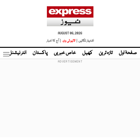
AUGUST 06, 2026
اشتہار لگائیں |
لائیو ٹی وی
| آج کا اخبار
صفحۂ اول
تازہ ترین
کھیل
خاص خبریں
پاکستان
انٹر نیشنل
ٹا