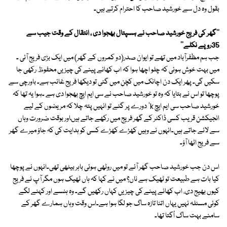
بقول وہ دل سے خورشید صاحب کا احترام کرتے ہیں۔
''گھر کی فریج خورشید صاحب نے ہسپتال بھجوا دی ، انتقال کے وقت جیب سے
35روپے نکلے''
جب ہم مظفرآباد میں تھے تو ایوان صدر(دو کمروں کے گھر) میں ایک بڑی فریج آئی ۔
میں بہت خوش ہوئی کہ چلو اچھا ہوا کہ اب کھانے پینے کی چیزیں محفوظ رکھی جا
سکیں گی۔ پھر ایک دن اچانک میں کچن میں گئی تو دیکھا فریج غائب ہے۔ باورچی سے
پوچھا تو اس نے بتایا کہ وہ تو خورشید صاحب نے سی ایم ایچ بھجوا دی ہے ۔ہوا یہ تھا کہ
خورشید صاحب سی ایم ایچ k' دورے پر گئے تو انہیں پتہ چلا کہ مریضوں کے لیے
انجیکشن قریب کسی ڈاکٹر کے گھر فریج میں رکھے جاتے ہیںاور بوقت ضرورت وہاں
سے لائے جاتے ہیں۔انہوں نے وہیں کھڑے کھڑے کسی کو ہدایت کی کہ جاؤ میرے گھر
سے فریج اٹھا آؤ۔
اس دن جب خورشید صاحب گھر آئے تو میں روٹھی ہوئی باہر بیٹھی تھی۔انہوں نے پوچھا
کیا بات ہے طبیعت تو ٹھیک ہے ناں؟ میں نے کہا کہ ہاں ٹھیک ہوں مگر آپ نے فریج
کیوں بھیج دی، اب کھانے پینے کی چیزیں کہاں رکھیں گے۔ وہ ہنسے اور کہنے لگے
کوئی مسئلہ نہیں یہاں اتنا تازہ ساگ جو لگا ہوا ہے۔اس وقت وہاں ہمارے گھر کے
سامنے بہت ساگ اُگتا تھا۔