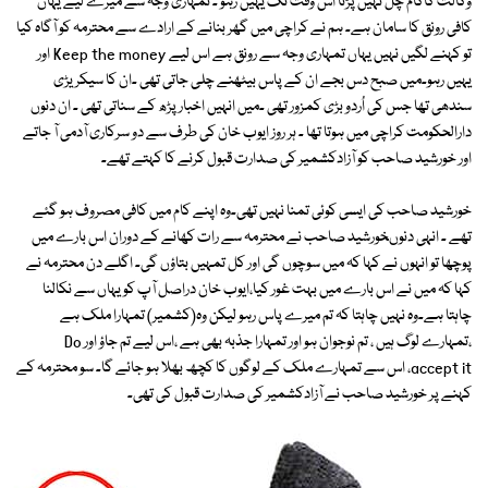
وکالت کاکام چل نہیں پڑتا اس وقت تک یہیں رہو ۔ تمہاری وجہ سے میرے لیے یہاں
کافی رونق کا سامان ہے۔ ہم نے کراچی میں گھر بنانے کے ارادے سے محترمہ کو آگاہ کیا
تو کہنے لگیں نہیں یہاں تمہاری وجہ سے رونق ہے اس لیے Keep the money اور
یہیں رہو۔میں صبح دس بجے ان کے پاس بیٹھنے چلی جاتی تھی ۔ان کا سیکریڑی
سندھی تھا جس کی اُردو بڑی کمزور تھی ۔میں انہیں اخبار پڑھ کے سناتی تھی ۔ ان دنوں
دارالحکومت کراچی میں ہوتا تھا ۔ ہر روز ایوب خان کی طرف سے دو سرکاری آدمی آ جاتے
اور خورشید صاحب کو آزادکشمیر کی صدارت قبول کرنے کا کہتے تھے۔
خورشید صاحب کی ایسی کوئی تمنا نہیں تھی۔وہ اپنے کام میں کافی مصروف ہو گئے
تھے ۔ انہی دنوںخورشید صاحب نے محترمہ سے رات کھانے کے دوران اس بارے میں
پوچھا تو انہوں نے کہا کہ میں سوچوں گی اور کل تمہیں بتاؤں گی۔ اگلے دن محترمہ نے
کہا کہ میں نے اس بارے میں بہت غور کیا،ایوب خان دراصل آپ کو یہاں سے نکالنا
چاہتا ہے۔وہ نہیں چاہتا کہ تم میرے پاس رہو لیکن وہ(کشمیر) تمہارا ملک ہے
،تمہارے لوگ ہیں ، تم نوجوان ہو اور تمہارا جذبہ بھی ہے ،اس لیے تم جاؤ اور Do
accept it، اس سے تمہارے ملک کے لوگوں کا کچھ بھلا ہو جائے گا۔ سو محترمہ کے
کہنے پر خورشید صاحب نے آزادکشمیر کی صدارت قبول کی تھی۔