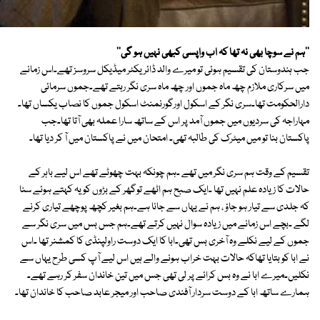
''ہم نے سوچا بھی نہ تھا کہ اب واپسی کبھی نہیں ہو گی''
جب ہندوستان کی تقسیم ہوئی تو میرے والد ڈائریکٹر میڈیکل سروسز تھے۔اس زمانے
میں سرکاری ملازم چھ ماہ جموں اور چھ ماہ سری نگر رہتے تھے۔جموں سرمائی
دارالحکومت تھا۔سری نگر کے اسکول اورگورنمنٹ اسکول جموں کا نصاب یکساں تھا۔
مہاراجہ کی سردیوں میں جموں آمد پر اس کے ساتھ سارا عملہ بھی آتا تھا۔جب
پاکستان بنا تو میں میٹرک کی طالبہ تھی۔ امتحان میں نے پاکستان میں آ کر دیا تھا۔
تقسیم کے وقت ہم سری نگر میں تھے ۔ہم چونکہ بہت چھوٹے تھے اس لیے باہر کے
حالات کا زیادہ علم نہیں تھا ۔ایک صبح ہم اٹھے توگھر کے بڑوں کو یہ کہتے ہوئے سنا
کہ جلدی سے تیار ہو جاؤ ، ہم نے یہاں سے جانا ہے۔ہم بغیر کچھ پوچھے تیاری کرنے
لگے ۔بچے اس زمانے میں زیادہ سوال نہیں کرتے تھے۔ہم جس بس میں سری نگر سے
جموں کے لیے نکلے وہ آخری بس تھی۔ابا کا ایک دوست راولپنڈی کا کمشنر تھا ۔اس
نے ابا کو بتایا تھاکہ حالات بہت خراب ہونے والے ہیں اس لیے آپ کسی طرح یہاں سے
نکلیں۔میرے ابا نے وہ بس کرائے پر لی تھی جس میں تین خاندان سفر کر رہے تھے۔
ہمارے ساتھ ابا کے دوست سردار آفندی صاحب اور میجر عابد صاحب کا خاندان تھا۔