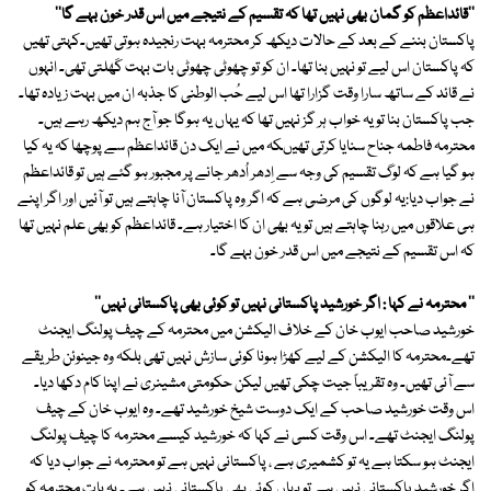
''قائداعظم کو گمان بھی نہیں تھا کہ تقسیم کے نتیجے میں اس قدر خون بہے گا''
پاکستان بننے کے بعد کے حالات دیکھ کر محترمہ بہت رنجیدہ ہوتی تھیں۔کہتی تھیں
کہ پاکستان اس لیے تو نہیں بنا تھا۔ ان کو تو چھوٹی چھوٹی بات بہت کَھلتی تھی۔ انہوں
نے قائد کے ساتھ سارا وقت گزارا تھا اس لیے حُب الوطنی کا جذبہ ان میں بہت زیادہ تھا۔
جب پاکستان بنا تو یہ خواب ہر گز نہیں تھا کہ یہاں یہ ہوگا جو آج ہم دیکھ رہے ہیں۔
محترمہ فاطمہ جناح سنایا کرتی تھیںکہ میں نے ایک دن قائداعظم سے پوچھا کہ یہ کیا
ہو گیا ہے کہ لوگ تقسیم کی وجہ سے اِدھر اُدھر جانے پر مجبور ہو گئے ہیں تو قائداعظم
نے جواب دیا:یہ لوگوں کی مرضی ہے کہ اگر وہ پاکستان آنا چاہتے ہیں تو آئیں اور اگر اپنے
ہی علاقوں میں رہنا چاہتے ہیں تو یہ بھی ان کا اختیار ہے۔ قائداعظم کو بھی علم نہیں تھا
کہ اس تقسیم کے نتیجے میں اس قدر خون بہے گا۔
'' محترمہ نے کہا : اگر خورشید پاکستانی نہیں تو کوئی بھی پاکستانی نہیں''
خورشید صاحب ایوب خان کے خلاف الیکشن میں محترمہ کے چیف پولنگ ایجنٹ
تھے۔محترمہ کا الیکشن کے لیے کھڑا ہونا کوئی سازش نہیں تھی بلکہ وہ جینوئن طریقے
سے آئی تھیں۔ وہ تقریباً جیت چکی تھیں لیکن حکومتی مشینری نے اپنا کام دکھا دیا۔
اس وقت خورشید صاحب کے ایک دوست شیخ خورشید تھے۔ وہ ایوب خان کے چیف
پولنگ ایجنٹ تھے۔ اس وقت کسی نے کہا کہ خورشید کیسے محترمہ کا چیف پولنگ
ایجنٹ ہو سکتا ہے یہ تو کشمیری ہے ، پاکستانی نہیں ہے تو محترمہ نے جواب دیا کہ
اگر خورشید پاکستانی نہیں ہے تو یہاں کوئی بھی پاکستانی نہیں ہے۔ یہ بات محترمہ کو