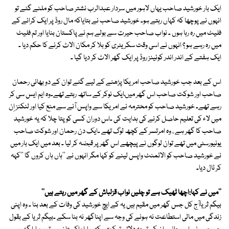
ایک بار خورشید صاحب یہاں لاہور میں سردار عبدالرب نشتر صاحب کو ملنے گئے تو
انہوں نے پوچھا کہ کہاں رہتے ہو۔ خورشید صاحب نے بتایاکہ مال روڈ پر ایک کرائے کے
فلیٹ میں رہ رہا ہوں ۔ نواب صاحب حیرت سے بولے ہم نے پاکستان بنایا اور تم فلیٹ
میں رہ رہے ہو ؟ انہوں نے اسی وقت سکریٹری کو بلا کر مکان الاٹ کرنے کا حکم دیا ۔
ایک ہفتے کے اندر اندر کوئینز روڈ پر ایک گھر الاٹ کر دیا گیا ۔
اس کے بعد جب خورشید صاحب امریکا پڑھنے کے لیے گئے توان کے دو بھائی رحمان
صاحب اور شوکت صاحب اس گھر میںایک نوکر کے ساتھ رہتے تھے۔وہ ایم ایس سی کر
رہے تھے۔ خورشید صاحب کو محترمہ نے امریکا سے واپس آنے سے منع کیا اور لنکنز اِن
میں لاء کی تعلیم حاصل کرنے کی ہدایت کی ۔اس دوران کسی کو پتا چلا کہ یہ خورشید
صاحب کا گھر ہے ، وہ امرتسر کے کچھ لوگ تھے ۔ایک دن رحمان اور شوکت صاحب
یونیورسٹی میں تھے توان لوگوں نے پیچھے اس گھر پر قبضہ کر لیا ۔ بعد میں ایک بار میں
نے خورشید صاحب کو الاٹمنٹ واپس لینے کو کہا مگر انہوں نے ''ہاں ہاں کروں گا ''کہہ
کر ٹال دیا۔
''میں نے کہا:اچھا ٹھیک ہے تو چلیں نواب قزلباش کے گھر میں رہتے ہیں''
بیگم ثریاآج کل جس گھر میں مقیم ہیں یہ کے ایچ خورشید کی وفات کے بعد بنا ۔ وہ اپنی
زندگی میں مالی استطاعت نہ ہونے کی وجہ سے اپناگھر نہ بنا سکے ۔بیگم ثریا کے بقول