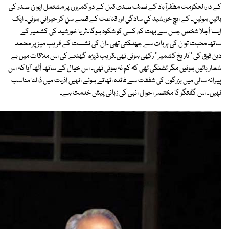
کے دارالحکومت مظفرآباد کے نصف صدی قبل کے دو کمروں پر مشتمل ایوان صدر کی
باتیں ہوئیں۔ کے ایچ خورشید کی سادگی اور قناعت کے قصے سن کر حیرانی ہوئی۔ ایک
ایسا اُجلا شخص جس سے بہت کم کسی کو شکوہ ہوگا۔ثریا خورشید کی کشمیر کے
ساتھ محبت توان کی ہربات سے جھلکتی تھی ۔ان کی نشست کے قریب میز پر محمد
دین فوق کی ''تاریخ کشمیر'' رکھی ہوئی تھی۔قریب ڈیڑھ گھنٹے کی اس ملاقات میں بے
شمار باتیں ہوئیں مگر تشنگی تھی کہ کم نہ ہوتی تھی۔ اس خیال کے ساتھ اُٹھ آیا کہ اس
پیرانہ سالی میں بزرگوں کی شفقت سے فائدہ اٹھاتے ہوئے انہیں اذیت میں ڈالنا مناسب
نہیں۔ اس گفتگو کا مختصر احوال انہی کی زبانی پیش خدمت ہے۔