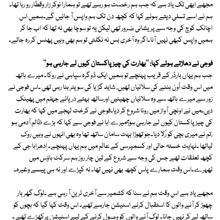
مجھے ابھی تک یاد ہے کہ جب ہم رخصت ہو رہے تھے تو ہمارا نوکر زار وقطار رو رہا تھا۔
ہم نے اسے تسلی دیتے ہوئے کہا کہ کچھ دن تک ہم واپس آ جائیں گے۔ہمیں اس
اچانک کوچ کی وجہ سے پریشانی ضرور تھی لیکن یہ تو سوچا بھی نہ تھا کہ اب جا کر
ہمیں واپس کبھی نہیں آنا۔اگر وہ آخری بس نہ نکلتی تو ہم بھی وہیں پھنس کر رہ جاتے۔
فوجی نے دھاڑتے ہوئے کہا: ''بھارت کی چیز پاکستان کیوں لے جارہی ہو''
جب ہم یہاں بارڈر کے قریب پہنچے تو ہمیں ایک ڈوگرہ سپاہی نے روکا۔ میرے ہاتھ
میں اس وقت اُون بننے کی سلائیاں تھیں، شاید گڑیا کی سویٹر بنا رہی تھی ۔اس فوجی نے
زور سے میرے ہاتھ سے وہ سلائیاں چھینیں اورساتھ بہتے دریائے جہلم میں پھینک
دیں۔میں نے اونچی آواز میں رونا شروع کر دیا۔فوجی نے کرخت لہجے میں کہا کہ بھارت
کی چیز پاکستان کیوں لے جارہی ہو؟میرے ابا نے فوجی سے کہا کہ بڑے ظالم آدمی ہو
،تم نے میری بچی کو رُلا دیا۔جو تھوڑا بہت سامان ساتھ تھا وہ بھی انہوں نے وہیں روک
لیاتھا ۔نہایت خستہ حالی اور کسمپرسی کے عالم میں ہم یہاں پہنچے۔ اِدھرابا جی کے
کچھ تعلقات تھے جس کی وجہ سے شروع کے تین چار روز ہم سرکٹ ہاؤس میں
ٹھہرے۔اس وقت ہمارے پاس کچھ بھی نہیں تھا۔ نہ کپڑے اور نہ ہی پیسے وغیرہ۔
مجھے یاد ہے اس وقت ہم نے سنا کہ کشمیر سے آخری ٹرین آ رہی ہے ۔لوگ گھر بار
چھوڑ کر آنے والوں کا استقبال کرنے اسٹیشن جارہے تھے۔ اس وقت کہا گیا کہ بچوں کو
ساتھ لے کر نہیں جانا۔ لوگ آنے والوں کو وصول کرنے کے لیے اسٹیشن پرکھڑے تھے ۔