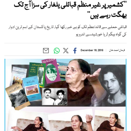
’’کشمیر پر غیر منظم قبائلی یلغار کی سزا آج تک
بھگت رہے ہیں‘‘
قبائلی حملے سے قائداعظم تک کو بے خبر رکھا گیا، تاریخ پاکستان کے اہم ترین ادوار
کی گواہ بیگم ثریا خورشیدسے انٹرویو
فرحان احمد خان
December 18, 2016