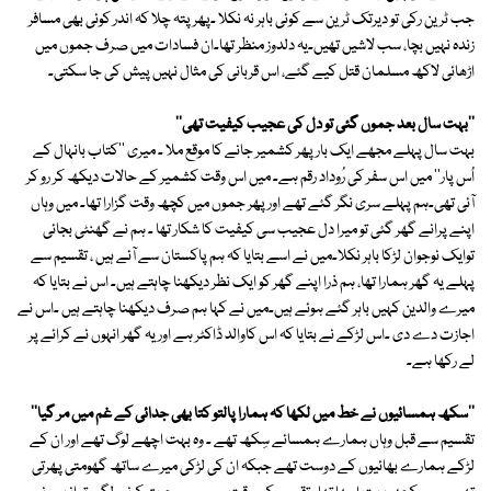
جب ٹرین رکی تو دیرتک ٹرین سے کوئی باہر نہ نکلا ۔پھر پتہ چلا کہ اندر کوئی بھی مسافر
زندہ نہیں بچا، سب لاشیں تھیں۔یہ دلدوز منظر تھا۔ان فسادات میں صرف جموں میں
اڑھائی لاکھ مسلمان قتل کیے گئے، اس قربانی کی مثال نہیں پیش کی جا سکتی۔
''بہت سال بعد جموں گئی تو دل کی عجیب کیفیت تھی''
بہت سال پہلے مجھے ایک بار پھر کشمیر جانے کا موقع ملا ۔ میری ''کتاب بانہال کے
اُس پار'' میں اس سفر کی رُوداد رقم ہے۔ میں اس وقت کشمیر کے حالات دیکھ کر رو کر
آئی تھی۔ہم پہلے سری نگر گئے تھے اور پھر جموں میں کچھ وقت گزارا تھا۔ میں وہاں
اپنے پرانے گھر گئی تو میرا دل عجیب سی کیفیت کا شکار تھا ۔ ہم نے گھنٹی بجائی
توایک نوجوان لڑکا باہر نکلا۔میں نے اسے بتایا کہ ہم پاکستان سے آئے ہیں ، تقسیم سے
پہلے یہ گھر ہمارا تھا، ہم ذرا اپنے گھر کو ایک نظر دیکھنا چاہتے ہیں۔ اس نے بتایا کہ
میرے والدین کہیں باہر گئے ہوئے ہیں۔میں نے کہا ہم صرف دیکھنا چاہتے ہیں ۔اس نے
اجازت دے دی ۔اس لڑکے نے بتایا کہ اس کاوالد ڈاکٹر ہے اور یہ گھر انہوں نے کرائے پر
لے رکھا ہے۔
''سکھ ہمسائیوں نے خط میں لکھا کہ ہمارا پالتو کتا بھی جدائی کے غم میں مر گیا''
تقسیم سے قبل وہاں ہمارے ہمسائے سِکھ تھے ۔ وہ بہت اچھے لوگ تھے اور ان کے
لڑکے ہمارے بھائیوں کے دوست تھے جبکہ ان کی لڑکی میرے ساتھ گھومتی پھرتی