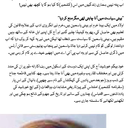
اب پتہ نہیں ہماری زندگیوں میں اس (کشمیر)کا کیا ہو گا یا کچھ بھی نہیں!
''بیٹی سیاست میں آنا چاہتی تھی مگر منع کر دیا''
اولاد میں ایک بیٹا خرم اور بیٹی یاسمین ہیں۔خرم نے انگریزی ادب کے علاوہ قانون کی
تعلیم بھی حاصل کی۔ پھر وہ کینیڈا چلے گئے اور آج کل اپنے اہل خانہ کے ساتھ وہیں
مقیم ہیں۔ بیٹی یاسمین کا سیاست سے شغف تھا لیکن میں نے یہ کہہ کر روک دیا کہ اب
دیانتدار لوگوں کو کام نہیں کرنے دیا جاتا۔یاسمین نے پنجاب یونیورسٹی سے فائن آرٹس
میں ڈگری حاصل کی ہے اور وہ اب پی آئی اے میں اچھے عہدے پر کام کر رہی ہیں۔
خود بیگم خورشید آج کل اپنی ایک دوست کے اسکول میں رضاکارانہ طور پر ان کی مدد
کرتی ہیں اور مختلف تقاریب وغیرہ میں بھی آنا جانا رہتا ہے۔ چھ کتابیں فاطمہ جناح
کے شب وروز (جو بعد میں یادوں کی کہکشاں کے نام سے چھپی)، بانہال کے اس پار
(سفرنامہ کشمیر)، املتاس کے پیڑ،تاریخی مشاہدات وواقعات (کے ایچ خورشید کی
یادداشتوں سے اقتباس)، چناروں کے سائے اور تاریخ کے جھروکے شائع ہو چکی ہیں اور
لکھنے لکھانے کا سلسلہ جاری ہے۔