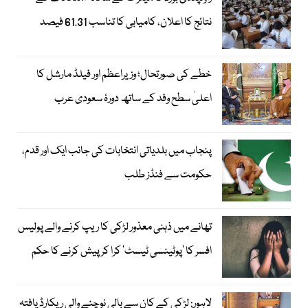
نتائج کا اعلان، کامیابی کا تناسب 61.31 فیصد
خطے کی صورتحال؛ وزیراعظم اور فیلڈ مارشل کا
اعلیٰ سطح وفد کے ساتھ دورۂ سعودی عرب
پنجاب میں بلدیاتی انتخابات کی جانب ایک اور قدم،
حکومت سے فنڈز طلب
تھانے میں ذہنی معذور لڑکی کا ریپ کرنے والے پولیس
افسر کا ’پوٹینسی ٹیسٹ‘ کرا کر پیش کرنے کا حکم
لاہور: لڑکی کے کان سے بالی نوچنے والی ریکارڈ یافتہ