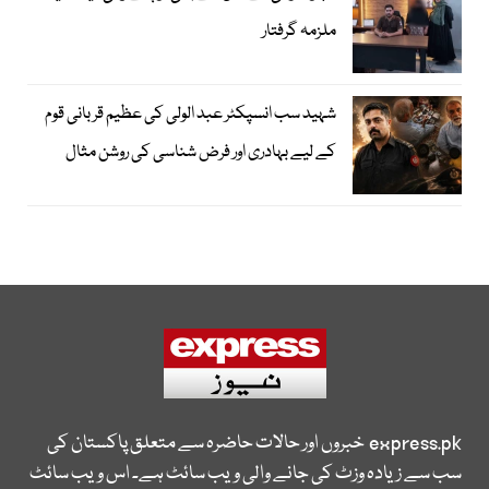
ملزمہ گرفتار
شہید سب انسپکٹر عبد الولی کی عظیم قربانی قوم
کے لیے بہادری اور فرض شناسی کی روشن مثال
express.pk
خبروں اور حالات حاضرہ سے متعلق پاکستان کی
سب سے زیادہ وزٹ کی جانے والی ویب سائٹ ہے۔ اس ویب سائٹ