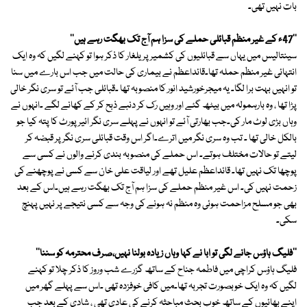
بات نہیں تھی۔
''47ء کے غیر منظم قبائلی حملے کی سزا ہم آج تک بھگت رہے ہیں''
سینتالیس میں یہاں سے قبائلیوں کی کشمیر پر یلغار کا ذکر ہوا تو کہنے لگیں کہ وہ ایک
انتہائی غیر منظم حملہ تھا۔قائداعظم نے بیماری کی حالت میں جب اس بارے میں سنا
تو انہیں بہت برا لگا۔ یہ میجرخورشید انور کا منصوبہ تھا ۔قبائلی جب آئے تو سری نگر خالی
پڑا تھا ، وہ بارہمولہ میں بیٹھ گئے اور وہیں رک کر دنبے ذبح کر کے کھانے لگے ۔انہوں نے
وہاں بڑی لوٹ مار کی۔جب بھارتی آئے تو انہوں نے پہلے سری نگر ائیر پورٹ کا پتہ کیا جو
بالکل خالی تھا ۔ تب وہ سری نگر میں اترے۔اگر اس وقت قبائلی سری نگر پر قبضہ کر
لیتے تو حالات مختلف ہوتے۔ اس حملے کی منصوبہ بندی کرنے والوں نے کسی سے
پوچھا تک نہیں تھا۔ قائداعظم علیل تھے اور لیاقت علی خان سے کسی نے پوچھنے کی
زحمت نہیں کی۔ اس غیر منظم حملے کی سزا ہم آج تک بھگت رہے ہیں۔اس کے بعد
بھی جو مسلح مزاحمت ہوئی وہ منظم نہ ہونے کی وجہ سے کسی نتیجے پر نہیں پہنچ
سکی۔
''فلیگ ہاؤس جانے لگی تو ابا نے کہا وہاں زیادہ بولنا نہیں،صرف محترمہ کو سننا''
فلیگ ہاؤس کراچی میں فاطمہ جناح کے ساتھ گزرے شب وروز کا ذکر چلا تو کہنے
لگیں کہ وہ ایک خوبصورت تجربہ تھا۔میں کافی خوفزدہ تھی ۔اس سے پہلے گھر میں
اپنے بھائیوں کے ساتھ خوب بحث مباحثہ کرنے کی عادی تھی ، شادی کے بعد جب