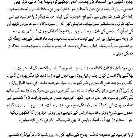
چہرہ ،آنکھوں میں اعتماد کی چمک ، آدمی دیکھے تو دیکھتا چلا جائے۔کوئی بھی
شخص تاریخ کے اہم ترین ادوار کا منفرد حوالہ تنہا نہیں بن سکتا ۔اسے ہر لمحہ ہمدرد
رفقاء کی ضرورت ہوتی ہے ۔کے ایچ خورشید کی رفیقۂ حیات بیگم ثریا خورشید نے اس
ساتھ کو نہایت سلیقے سے نبھایا۔خواہش تھی کہ اُن سے ملاقات ہو جائے اور کچھ اُن
کی اور اُن کے دیس کی بات ہو جائے۔ پہلے پتہ چلا کہ ایک چوٹ کے گہرے صدمے
کی وجہ سے علیل ہیں اس لیے توقف مناسب سمجھا۔چند ماہ انتظار کے بعد رابطہ کیا
اورکشمیر سے آئے ہوئے ایک صحافی دوست کے ہمراہ بیگم ثریا خورشید سے ملاقات
ممکن ہوئی ۔
اس خوشگوار ملاقات کا فائدہ اٹھاتے ہوئے انٹرویو کے لیے وقت مانگ لیا۔شہرت سے
بھاگنے والا انسان کہاں جلدی تیار ہوتا ہے۔انہوں نے ذرا سا تردد کیا مگر پھرمان گئیں۔
اگلے دو روز بعد علی الصبح ان کے گھر حاضر ہوا۔'خورشید ملت' کی اہلیہ اقبال پارک
(والٹن)لاہور میں واقع ایک نہایت سادہ سے گھر میں رہتی ہیں۔مرکزی دروازے کے ساتھ
لگی تختی پر سیاہ جلی حروف میں لکھا''خورشید حسن خورشید بار ایٹ لاء'' کشمیر کے
عظیم سپوت کی یاد دلاتا ہے۔ڈرائنگ روم میں بیٹھے تو بات ستر برس پرانے سری نگر اور
جموں سے شروع ہوئی ۔ تقسیم اوراس کے نتیجے میں ہوئی خونریزی کا آنکھوں دیکھا
احوال سنا تو دل بھر آیا۔ فلیگ ہاؤس کراچی کے سہانے ایام کی یادیں تازہ ہوئیں۔
ثریا خورشید نے محترمہ فاطمہ جناح کے ساتھ گزرے روزو شب کا ذکر کیا۔آزادکشمیر