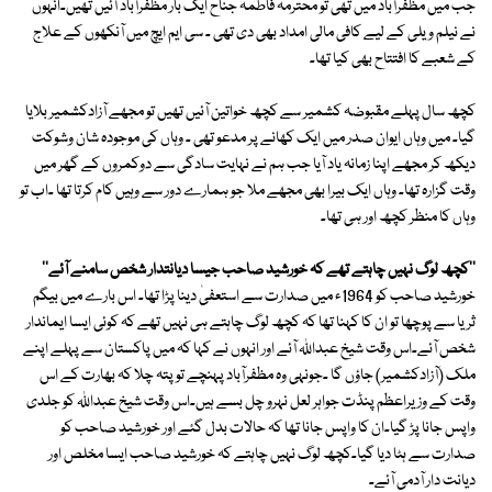
جب میں مظفرآباد میں تھی تو محترمہ فاطمہ جناح ایک بار مظفرآباد آئیں تھیں۔انہوں
نے نیلم ویلی کے لیے کافی مالی امداد بھی دی تھی ۔ سی ایم ایچ میں آنکھوں کے علاج
کے شعبے کا افتتاح بھی کیا تھا۔
کچھ سال پہلے مقبوضہ کشمیر سے کچھ خواتین آئیں تھیں تو مجھے آزادکشمیر بلایا
گیا۔ میں وہاں ایوان صدر میں ایک کھانے پر مدعو تھی ۔ وہاں کی موجودہ شان وشوکت
دیکھ کر مجھے اپنا زمانہ یاد آیا جب ہم نے نہایت سادگی سے دوکمروں کے گھر میں
وقت گزارہ تھا۔ وہاں ایک بیرا بھی مجھے ملا جو ہمارے دور سے وہیں کام کرتا تھا ۔اب تو
وہاں کا منظر کچھ اور ہی تھا۔
''کچھ لوگ نہیں چاہتے تھے کہ خورشید صاحب جیسا دیانتدار شخص سامنے آئے''
خورشید صاحب کو 1964ء میں صدارت سے استعفیٰ دینا پڑا تھا۔ اس بارے میں بیگم
ثریا سے پوچھا تو ان کا کہنا تھا کہ کچھ لوگ چاہتے ہی نہیں تھے کہ کوئی ایسا ایماندار
شخص آئے۔اس وقت شیخ عبداللہ آئے اور انہوں نے کہا کہ میں پاکستان سے پہلے اپنے
ملک (آزادکشمیر) جاؤں گا ۔جونہی وہ مظفرآباد پہنچے تو پتہ چلا کہ بھارت کے اس
وقت کے وزیراعظم پنڈت جواہر لعل نہرو چل بسے ہیں۔اس وقت شیخ عبداللہ کو جلدی
واپس جانا پڑ گیا۔ان کا واپس جانا تھا کہ حالات بدل گئے اور خورشید صاحب کو
صدارت سے ہٹا دیا گیا۔کچھ لوگ نہیں چاہتے کہ خورشید صاحب ایسا مخلص اور
دیانت دار آدمی آئے۔