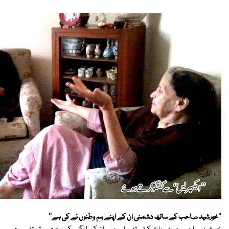
''خورشید صاحب کے ساتھ دشمنی ان کے اپنے ہم وطنوں نے کی ہے''