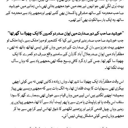
بہت بُری لگی تھی جو انہوں نے بعد میں خود مجھے بتائی تھی۔اس زمانے میں خورشید
صاحب محترمہ کے ساتھ مشرقی پاکستان بھی گئے تھے اورمجھے یاد ہے محترمہ کے
ساتھ وہ ایک بار سیالکوٹ بھی آئے تھے۔
''خورشید صاحب کے دور صدارت میں ایوان صدر دو کمروں کا ایک چھوٹا سا گھر تھا''
جب خورشید صاحب صدر بنے تو میں نے کہا کہ کشمیر تو میرا ملک ہے ۔اپنا ملک تو
مجھے بہت عزیز ہے ۔ان کی صدارت کے دور میں وہاں کوئی ایسی ٹھاٹھ باٹھ نہ تھی ۔
مظفرآباد میں ایوان صدرجلال آباد گارڈن کے سامنے واقع صرف دو کمرے کا ایک
چھوٹا سا گھر تھا، جس کے اردگرد کافی وسیع جگہ تھی۔مجھے یاد ہے کہ وہاں ساگ
بہت لگتا تھا۔
اس وقت مظفرآباد ایک چھوٹا سا شہر تھا۔ وہاں زیادہ دکانیں تھیں نہ ہی کوئی اچھی
بیکری تھی ۔سہولیات کا بہت فقدان تھا۔ یہ الگ بات ہے کہ مجھے ویسے بھی پہاڑ
ہمیشہ اچھے لگتے ہیں اس لیے میں وہاں قیام سے خوش تھی۔ہمارے گھر کا سودا
سلف اس وقت یا تو راولپنڈی یا مری سے یا پھر ایبٹ آباد سے آتا تھا۔ مجھے پہاڑوں پر
رہنے ،وہاں چہل قدمی کرنے اور پڑھنے لکھنے کا شوق تھااس لیے کراچی سے جا کر
مجھے وہاںایسی کوئی مشکل پیش نہیں آئی۔