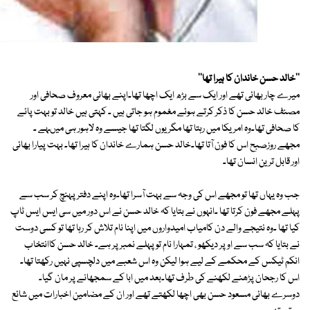
''خالد حسن خاندان کا ہیرا تھا''
میرے چار بھائی تھے اور ایک سے بڑھ ایک اچھا تھا۔اپنے بھائی معروف صحافی اور
مصنف خالد حسن کا ذکر کرتے ہوئے مغموم ہو جاتی ہیں ۔ کہتی ہیں خالد تو بہت پائے
کا صحافی تھا۔وہ امریکا میں رہتا تھا مگر یوں لگتا تھا جیسے وہ لاہور ہی میںہے ۔
مجھے روزصبح اس کا فون آتا تھا۔خالد حسن ہمارے خاندان کا ہیرا تھا۔ بہت پیارا بھائی
اور قابل ترین انسان تھا۔
جب وہ یہاں تھا تو مجھے اس کی وجہ سے بہت آسرا تھا۔وہ اپنے دفترپہنچ کر سب سے
پہلے مجھے فون کرتا تھا ۔انہوں نے بتایا کہ خالد حسن نے اس دور میں سی ایس ایس ٹاپ
کیا تھا ۔وہ نتیجے والے دن کامیاب امیدواروں میں اپنا نام تلاش کر رہا تھا تو کسی دوست
نے بتایا کہ سب سے اوپر دیکھو ، تمہارا نام تو پہلے نمبر پر ہے۔ خالد حسن کاانتخاب
انکم ٹیکس کے محکمے کے لیے ہوا لیکن وہ اس شعبے میں دلچسپی نہیں رکھتا تھا۔
اس کا رجحان پڑھنے لکھنے کی طرف تھا۔بعد میں ابا کے سمجھانے پر مان گیا۔
دوسرے بھائی مسعود حسن بھی اچھا لکھتے تھے اور ان کے مضامین اخبارات میں شائع