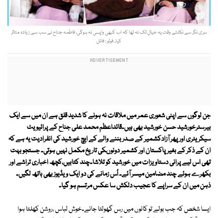
سری نگر سے نکلتے وقت یہ خیال تک نہ تھا کہ اب کبھی واپسی نہ ہوگی، فاطمہ جناح نے سب سے زیادہ متاثر
کیا۔ فوٹو : فائل
جن لوگوں سے اپنی شعوری عمر میں ملاقات نہ ہونے کا شدید قلق ہے ان میں سے ایک
بیرسٹرخورشید حسن خورشید بھی ہیں۔قائداعظم محمد علی جناح کے پرائیویٹ
سیکریٹری اور پھر آزادکشمیر کے صدر بننے والے کے ایچ خورشید کی انفرادیت یہ ہے کہ
ان کے ذکر کے بغیر پاکستان اور کشمیر دونوںکی تاریخ مکمل نہیں ہوتی۔ جستجو بہت
تھی اس لیے پرانی دستاویزات میں خورشید کو تلاشا۔چند کتابیں،کچھ اخباری تراشے اور
بکھرے ہوئے چند مضامین میسر آئے۔ اُس زمانے کی دو ایک ویڈیوز بھی ہاتھ لگیں۔
ذہن میں ان کے سراپے کا عجیب دلکش سا عکس مرتسم ہو گیا۔
ایسا شخص کہ جب بولے تو کانوں میں رس گھولتا جائے۔خوش لباس ،روشن کھلتا ہوا