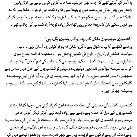
وہ اکثر کہا کرتے تھے کہ جب بھی خورشید صاحب کو ئی کیس لیتے ہیں توتاریخیں
بڑھتی ہی چلی جاتی ہیں۔جب میں پوچھتا ہوں کہ وہ کدھر ہیں توجواب ملتا ہے کہ وہ
آزادکشمیر گئے ہوئے ہیں۔بیگم خورشید کے بقول وہ وکالت پر توجہ پوری طرح مرتکز کر
ہی نہیں سکے ۔ان کاذریعۂ معاش یہی تھا مگر زیادہ توجہ آزادکشمیر کی جانب تھی۔
''کشمیری خوبصورت ملک کے رہنے والے رومانوی لوگ ہیں''
پڑھنے لکھنے کا بہت شوق ہے ۔اگر یہ شغل نہ ہو تواکیلی رہنا آسان نہیں۔ ادب ،
سیاست، فکشن اور تاریخ ہر طرح کی کتابیں پڑھتی ہوں ۔ محترمہ فاطمہ جناح میری
آئیڈیل ہیں ۔ان سے بہت کچھ سیکھا۔یونیورسٹی کے زمانے کی فلم''محل'' بہت پسند
آئی ۔اب عرصہ ہواکوئی فلم نہیں دیکھی۔ موسیقی تو کشمیریوں کے خون میں شامل ہے
۔مجھے یاد ہے کشمیر میں رات کو دُور کہیںسے بانسری کی آواز آیا کرتی تھی۔پسندیدہ
گلوکاروں میں لتامنگیشکر کا نام لیتے ہوئے کہا کہ ان جیسا بھلاکون ہو سکتا ہے ،وہ تو
ہمیشہ چھائی رہیں ۔
کشمیری کلاسیکی موسیقی کی علامت حبہ خاتون کو یاد کرتی ہیں ۔اچھا کھانا پینا تو
کشمیریوں کے ذوق کا حصہ ہے۔اپنے لیے زیادہ تردد نہیں کرتی لیکن کوئی خاص
مہمان ہو تو کشمیری کھانوں سے تواضع کرتی ہوں۔اب صحت کی خرابی کی وجہ سے یہ
بھی نہیں ہو پاتا۔کشمیری خوبصورت ملک کے رہنے والے رومانوی لوگ ہیں اور ہمیں
اپنے ملک اور اپنے لوگوں سے تو بہت پیار ہے ۔پھر قدرے سرد اورمغموم لہجے میں کہا