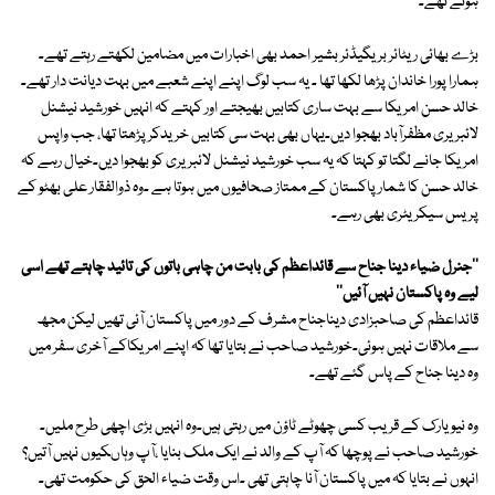
ہوتے تھے۔
بڑے بھائی ریٹائر بریگیڈئر بشیر احمد بھی اخبارات میں مضامین لکھتے رہتے تھے۔
ہمارا پورا خاندان پڑھا لکھا تھا ۔ یہ سب لوگ اپنے اپنے شعبے میں بہت دیانت دار تھے۔
خالد حسن امریکا سے بہت ساری کتابیں بھیجتے اور کہتے کہ انہیں خورشید نیشنل
لائبریری مظفرآباد بھجوا دیں۔یہاں بھی بہت سی کتابیں خریدکر پڑھتا تھا، جب واپس
امریکا جانے لگتا تو کہتا کہ یہ سب خورشید نیشنل لائبریری کو بھجوا دیں۔خیال رہے کہ
خالد حسن کا شمار پاکستان کے ممتاز صحافیوں میں ہوتا ہے ۔وہ ذوالفقار علی بھٹو کے
پریس سیکریٹری بھی رہے۔
''جنرل ضیاء دینا جناح سے قائداعظم کی بابت من چاہی باتوں کی تائید چاہتے تھے اسی
لیے وہ پاکستان نہیں آئیں''
قائداعظم کی صاحبزادی دیناجناح مشرف کے دور میں پاکستان آئی تھیں لیکن مجھ
سے ملاقات نہیں ہوئی۔خورشید صاحب نے بتایا تھا کہ اپنے امریکاکے آخری سفر میں
وہ دینا جناح کے پاس گئے تھے۔
وہ نیویارک کے قریب کسی چھوٹے ٹاؤن میں رہتی ہیں۔وہ انہیں بڑی اچھی طرح ملیں۔
خورشید صاحب نے پوچھا کہ آپ کے والد نے ایک ملک بنایا ،آپ وہاںکیوں نہیں آتیں؟
انہوں نے بتایا کہ میں پاکستان آنا چاہتی تھی ۔اس وقت ضیاء الحق کی حکومت تھی۔