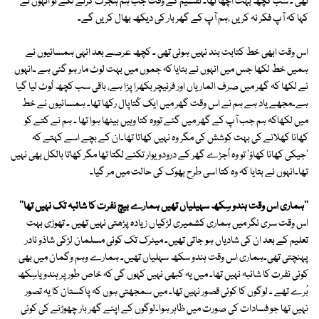
تھی ۔ سب کچھ بہت اچھا تھا۔ تقسیم کے وقت جب ہم ہجرت کرنے لگے تو انہوں نے
کہا کہ آپ فکر نہ کریں ،ہم آپ کے گھر بار کی دیکھ بھال کریں گے۔
اس وقت ابھی خط کتابت بند نہیں ہوئی تھی ۔ کچھ عرصے بعد انہی ہمسائیوں نے
ہمیں خط لکھا جس میں انہوں نے بتایا کہ جموں میں بہت لوٹ مار ہو گئی ہے ۔انہوں
نے لکھا کہ گھر میں صرف الماریاں اور فرنیچر بکھرا پڑا ہے، باقی سب کچھ لُوٹ لیا گیا
ہے۔مجھے یاد ہے ہم نے اس وقت گھر میں ایک کُتاپال رکھا تھا۔ ہمسائیوں نے خط
میں لکھاکہ ہم جب آپ کے گھر میں گئے تووہ کتا وہیں بیٹھا ہوا تھا ۔ ہم نے کتے کو
کھانا کھلانے کی بہت کوشش کی مگر وہ نہیں کھاتا تھا۔ان کے بچے اسے کہتے کہ
'جیکی کھانا کھاؤ' تو وہ اُجڑے گھر کے درودویوار تکنے لگتا تھا مگر کھاتا بالکل بھی نہیں
تھا۔انہوں نے بتایا کہ وہ کتا اسی طرح بھوک کی حالت میں مر گیا۔
''ہماری اس وقت ہندو سِکھ سہیلیاں تھیں ہمارے بیچ نفرت کا شائبہ تک نہیں تھا''
اس وقت سری نگر میں ہماری کشمیری لڑکیاں زیادہ پڑھتی نہیں تھیں ۔ تھوڑی بہت
تعلیم کے بعد ان کی شادیاں ہو جاتی تھیں۔ میٹرک تک کوئی مسلمان لڑکی شاذو نادر
پہنچتی تھی۔ہماری اس وقت ہندو سکھ سہلیاں تھیں۔ ہمارے وہم وگمان میں بھی
کوئی نفرت کا شائبہ نہیں تھا۔ میں یہ کبھی نہیں کہوں گی کہ خاص طور پر ہندو یاسِکھ
بُرے تھے ۔ لوگوں کا کوئی قصور نہیں تھا۔ میں سمجھتی ہوں کہ پاکستان کا یہ تصور
نہیں تھا جو فسادات کی صورت میں ظاہر ہوا۔لوگوں کے اپنے گھر بار چھوڑنے کی کوئی