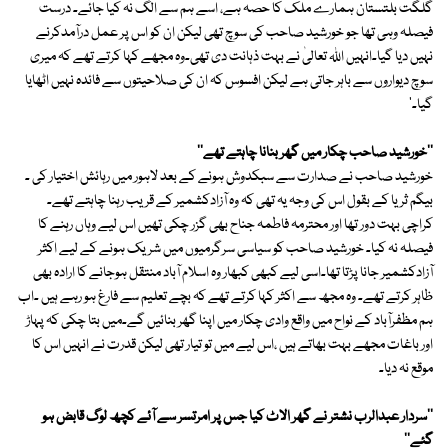
گلگت بلتستان ہمارے ملک کا حصہ ہے، اسے ہم سے الگ نہ کیا جائے۔ درست
فیصلہ وہی تھا جو خورشید صاحب کی سوچ تھی لیکن ان کو اس پر عمل درآمدکرنے
نہیں دیا گیا۔انہیں اللہ تعالیٰ نے بہت ذہانت دی تھی۔وہ مجھے کہا کرتے تھے کہ میری
سوچ دیواروں سے باہر جاتی ہے لیکن افسوس کہ ان کی صلاحیتوں سے فائدہ نہیں اٹھایا
گیا۔'
''خورشید صاحب چکار میں گھر بنانا چاہتے تھے''
خورشید صاحب نے صدارت سے سبکدوش ہونے کے بعد لاہور میں رہائش اختیار کی ۔
بیگم ثریا کے بقول اس کی وجہ یہ تھی کہ وہ آزادکشمیر کے قریب رہنا چاہتے تھے۔
کراچی بہت دور تھا اور محترمہ فاطمہ جناح بھی گزر چکی تھیں اس لیے وہاں رہنے کا
فیصلہ نہ کیا۔ خورشید صاحب کو سیاسی سرگرمیوں میں شریک ہونے کے لیے اکثر
آزادکشمیر جانا پڑتا تھا۔اسی لیے کبھی کبھار وہ اسلام آباد منتقل ہوجانے کا ارادہ بھی
ظاہر کرتے تھے۔ وہ مجھ سے اکثر کہا کرتے تھے کہ بچے تعلیم سے فارغ ہو رہے ہیں ۔اب
ہم مظفرآباد کے نواح میں واقع وادی چکار میں اپنا گھر بنائیں گے۔میں بتا چکی کہ پہاڑ
اور باغات مجھے بہت بھاتے ہیں ،اس لیے میں تو تیار تھی لیکن قدرت نے انہیں اس کا
موقع نہ دیا۔
''سردار عبدالرب نشتر نے گھر الاٹ کیا جس پر امرتسر سے آئے کچھ لوگ قابض ہو
گئے''