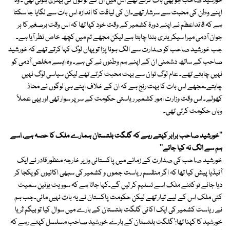
خورشید صاحب جو بھی بات کرتے تھے اس میں ان کے لوگوں کی بہتری ہوتی تھی ۔ وہ
اپنے وطن کی محبت سے سرشار تھے۔ان کی لیاقت کا اندازہ اس بات سے لگایا جا سکتا
ہے کہ قائداعظم نے اپنے دورۂ کشمیر کے وقت خود کہا تھا کہ اس وقت برصغیر کا ہر
جوان آدمی میرا سیکریٹری بننا چاہتا ہے لیکن مجھے تم میں کچھ خاص نظر آیا ہے۔
جب خورشید صاحب کو صدارت سے الگ ہونا پڑا تو یہاں لوگ کہا کرتے تھے کہ خورشید
صاحب کے ساتھ دشمنی ان کے اپنے ہم وطنوں نے کی ہے۔ وہ ایسے مخلص آدمی کو
نہیں چاہتے تھے۔ عام لوگ توان سے بہت محبت کرتے تھے لیکن سیاسی لوگ نہیں
چاہتے۔مجھے اس بات کا بہت رنج ہے کہ ان کے خلاف اپنے ہی لوگوں نے محاذ
کھولے۔ اس وقت وزارت امور کشمیر ریاستی حکومت کے سر پر سوار تھی اوریہی عملاً
وہاں حکومت کرتی تھی۔
''خورشید صاحب برابر کہتے رہے کہ گلگت بلتستان ہمارے ملک کا حصہ ہے، اسے
ہم سے الگ نہ کیا جائے''
خورشید صاحب کی صدارت کے زمانے میں پاکستانی وزیر خارجہ منظور قادر نے ایک
آئیڈیا پیش کیا تھا کہ اگر منقسم ریاست جموں و کشمیر کی سبھی اکائیوں کو یکجا کر
دیا جائے تو کتنے ملک اسے تسلیم کر لیں گے۔کہا جاتا ہے کہ سوویت یونین سمیت
کئی ملک اس کے لیے تیار تھے لیکن حکومت پاکستان نے یہ بات نہیں مانی۔جب ہم
نے ریاست کشمیر کی ایک اکائی گلگت بلتستان کے بارے میں سوال کیا تو بیگم ثریا
خورشید کا کہنا تھا:'گلگت بلتستان کے بارے خورشید صاحب مسلسل کہتے رہے کہ