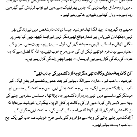
جب میں نے اس جانب ان کی توجہ دلاتی تو کہتے کہ سارا پاکستان ہی تو ہمارا گھر ہے
۔ میں از راہ مذاق جواب دیتی کہ چلیں پھر ٹھیک ہے ،میں نے نواب قزلباش کے گھر میں
رہنا ہے۔ہم وہاں کھانے وغیرہ پر جاتے رہتے تھے ۔
مجھے وہ گھر بہت اچھا لگتا تھا۔خورشید جیسا دیانت دار شخص میں نے زندگی بھر
نہیں دیکھا۔ان کے پاس بے شمار مواقع تھے مگر انہوں نے ایسا کچھ نہیں کیا جس پر
انگلی اٹھائی جا سکے۔ انہیں ہمیشہ گھر کی طرف سے بھرپور سپورٹ ملی ۔ مزاج کے
اعتبار سے بہت نرم خو تھے لیکن ان کی حس مزاح خوب تھی۔ یہ اللہ کا فضل ہے کہ ہم
عزت کی زندگی گزار رہے ہیں اورہمارے بچے اچھی زندگی گزار رہے ہیں۔
''ان کا ذریعۂ معاش وکالت تھی مگر توجہ آزادکشمیر کی جانب تھی''
خورشید صاحب نے صدارت سے الگ ہونے کے بعد جموںوکشمیر لبریشن لیگ کے
نام سے آزادکشمیر میں ایک سیاسی جماعت بنائی تھی ۔ اس جماعت کے جلسوں اور
میٹنگز کے سلسلے میں انہیں بار بار آزادکشمیر جانا پڑتا تھا ۔ مسلسل سفر میں رہنے کی
وجہ سے لاہور ہائی کورٹ میں ان کی وکالت پر کافی اثر پڑا۔ بیگم ثریا خورشید نے بتایا کہ
ان کا منشی اکثر گھر آتا اور کہتا کہ صاحب کے کیس کی سماعت تھی مگر ان کے
آزادکشمیر چلے جانے کی وجہ سے مؤخر ہو گئی۔اسی طرح خورشیدصاحب کے ایک جج
صاحب دوست ہوتے تھے ۔