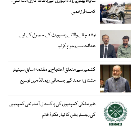
شاہراہ بھٹو پر روڈ ڈائیورژن کے باعث گاڑی الٹ گئی،
3مسافر زخمی
ارشد چائے والا نے پاسپورٹ کے حصول کے لیے
عدالت سے رجوع کر لیا
کشمیر سے متعلق احتجاج پر مقدمہ؛ سابق سینیٹر
مشتاق احمد کے جسمانی ریمانڈ میں توسیع
غیر ملکی کمپنیوں کی پاکستان آمد، نئی کمپنیوں
کی رجسٹریشن کا نیا ریکارڈ قائم