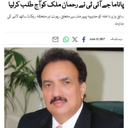
پاناما جے آئی ٹی نے رحمان ملک کو آج طلب کرلیا
سابق وزیر داخلہ کو حدیبیہ پیپر ملز سے متعلق رپورٹ اور متعلقہ ریکارڈ ساتھ لانے کی
ہدایت
ویب ڈیسک
June 12, 2017