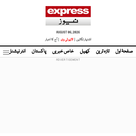
AUGUST 06, 2026
اشتہار لگائیں |
لائیو ٹی وی
| آج کا اخبار
صفحۂ اول
تازہ ترین
کھیل
خاص خبریں
پاکستان
انٹر نیشنل
ٹا