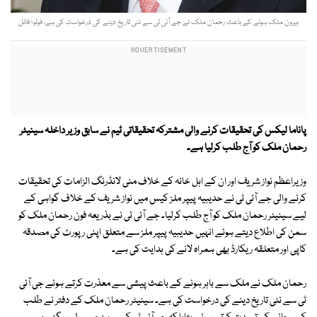
بیرون ملک ہونے کے باعث رحمان ملک نے جے آئی ٹی سے نئی تاریخ دینے کی درخواست کی ہے، فوٹو؛ فائل
پاناما لیکس کی تحقیقات کرنے والی مشترکہ تحقیقاتی ٹیم نے سابق وزیر داخلہ سینیٹر
رحمان ملک کو آج طلب کرلیا ہے۔
وزیراعظم نواز شریف اور ان کے اہل خانہ کے خلاف منی لانڈرنگ الزامات کی تحقیقات
کرنے والی جے آئی ٹی نے حدیبیہ پیپر ملز کیس میں نواز شریف کے خلاف گواہی کے
لیے سینیٹر رحمان ملک کو آج طلب کرلیا۔ جے آئی ٹی نے بذریعہ فون رحمان ملک کو
سمن کی اطلاع دیتے ہوئے انہیں حدیبیہ پیپر ملز سے متعلق اپنی رپورٹ کی مصدقہ
کاپی اور متعلقہ ریکارڈ بھی ہمراہ لانے کی ہدایت کی ہے۔
رحمان ملک نے ملک سے باہر ہونے کے باعث پیشی سے معذرت کرتے ہوئے جی آئی
ٹی سے نئی تاریخ دینے کی درخواست کی ہے۔ سینیٹر رحمان ملک کے دفتر نے طلب