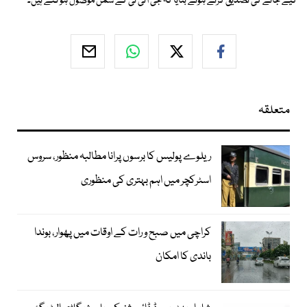
کیے جانے کی تصدیق کرتے ہوئے بتایا کہ جی آئی ٹی کے سمن موصول ہوگئے ہیں۔
متعلقہ
ریلوے پولیس کا برسوں پرانا مطالبہ منظور، سروس
اسٹرکچر میں اہم بہتری کی منظوری
کراچی میں صبح و رات کے اوقات میں پھوار، بوندا
باندی کا امکان