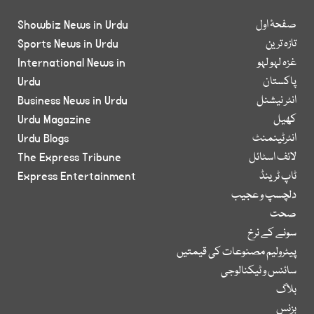
صفحۂ اول
Showbiz News in Urdu
تازہ ترین
Sports News in Urdu
غزہ لہو لہو
International News in
پاکستان
Urdu
انٹر نیشنل
Business News in Urdu
کھیل
Urdu Magazine
انٹرٹینمنٹ
Urdu Blogs
لائف اسٹائل
The Express Tribune
ٹاپ ٹرینڈ
Express Entertainment
دلچسپ و عجیب
صحت
سونے کے نرخ
پیٹرولیم مصنوعات کی قیمتیں
سائنس و ٹیکنالوجی
بلاگ
بزنس