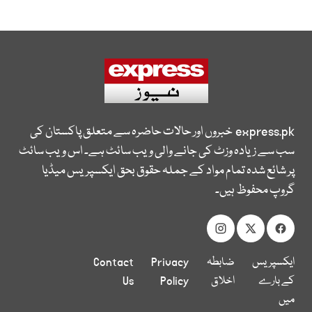
express.pk
خبروں اور حالات حاضرہ سے متعلق پاکستان کی
سب سے زیادہ وزٹ کی جانے والی ویب سائٹ ہے۔ اس ویب سائٹ
پر شائع شدہ تمام مواد کے جملہ حقوق بحق ایکسپریس میڈیا
گروپ محفوظ ہیں۔
ایکسپریس
ضابطہ
Privacy
Contact
کے بارے
اخلاق
Policy
Us
میں