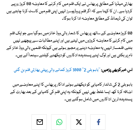
بھارتی میڈیا کے مطابق پربھاس نے ایک فلم میں کام کرنے کا معاوضہ 80 کروڑ روپے
کردیا ہے ، ان کا کہنا ہے کہ اگر فلم پروڈیوسرز انہیں اپنی فلم میں کاسٹ کرنا چاہتے ہیں
توان کی ڈیمانڈ کے مطابق معاوضہ ادا کرنا ہوگا۔
80 کروڑ معاوضے کے ساتھ پربھاس کا شمار بالی ووڈ خانز میں ہوگیا ہے جو ایک فلم
میں کام کرنے کا معاوضہ کروڑوں میں لیتے ہیں اور اپنے مطالبات سے پیچھے نہیں
ہٹتے، فلمساز انہیں یہ معاوضہ دینے پر مجبور ہوتے ہیں کیونکہ فلمیں بالی ووڈ خانز کے
نام پر بکتی ہیں اور لوگ اپنے پسندیدہ ادکاروں کو دیکھنے کیلئے سینما آتے ہیں۔
اس خبرکوبھی پڑھیں:
''باہو بلی 2'' 1000 کروڑ کمانے والی پہلی بھارتی فلم بن گئی
باہو بلی 2 کی شاندار کامیابی کو دیکھتے ہوئے اداکار پربھاس کا اپنے معاوضے میں
اضافہ کرنا کھ ایسا غلط بھی نہیں کیونکہ وہ اپنی فلم کی کامیابی کے بعد بھارت کے
پسندیدہ ترین اداکاروں میں شامل ہوگئے ہیں۔