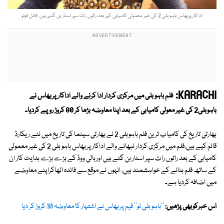
اداکار پربھاس باہو بلی 2 کی غیر معمولی کامیابی کے بعد راتوں رات سپر اسٹار بن گئے ہیں ؛فائل فوٹو
KARACHI:
فلم باہو بلی میں مرکزی کردار ادا کرنے والے اداکار پربھاس نے
باہوبلی2 کی غیر معولی کامیابی کے بعد اپنا معاوضہ بڑھا کر 80 کروڑ روپے کردیا۔
بھارتی تاریخ کی کامیاب ترین فلم باہوبلی 2 نے بھارتی سینما کی تاریخ میں نئے ریکارڈ
قائم کیے ہیں،فلم میں مرکزی کردار نبھانے والے اداکار پربھاس باہو بلی 2 کی غیر معمولی
کامیابی کے بعد راتوں رات سپر اسٹار بن گئے ہیں اوربالی ووڈ کے بڑے بڑے ہدایت کار ان
کے ساتھ فلم بنانے کے خواہشمند ہیں، انہوں نے موقع سے فائدہ اٹھاکراپنے معاوضے
میں اضافہ کردیا ہے۔
اس خبرکوبھی پڑھیں:
''باہو بلی ٹو'' فیم پربھاس نے اشتہار کا معاوضہ 10 کروڑ کر دیا