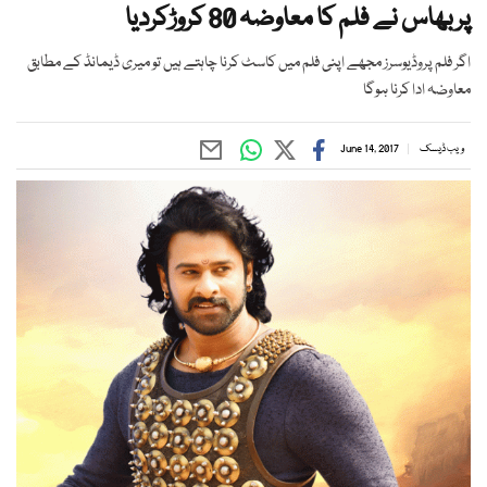
پربھاس نے فلم کا معاوضہ 80 کروڑکردیا
اگر فلم پروڈیوسرز مجھے اپنی فلم میں کاسٹ کرنا چاہتے ہیں تو میری ڈیمانڈ کے مطابق
معاوضہ ادا کرنا ہوگا
ویب ڈیسک
June 14, 2017