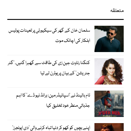
متعلقہ
سلمان خان کے گھر کی سیکیورٹی پر تعینات پولیس
اہلکار کی اچانک موت
کنگنا رناوت جین زی کی طاقت سے گھبرا گئیں، ’گٹر
جنریشن‘ کے بیان پر یوٹرن لے لیا
ٹام ہالینڈ نے ’اسپائیڈر مین: برانڈ نیو ڈے‘ کا اہم
جذباتی منظر خود تخلیق کیا
اپنے بچوں کو کھو کر دنیا تباہ کرنے والی ’دی ایونجرز‘