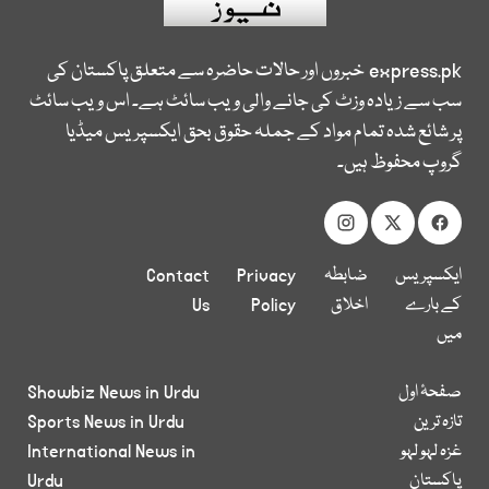
express.pk
خبروں اور حالات حاضرہ سے متعلق پاکستان کی
سب سے زیادہ وزٹ کی جانے والی ویب سائٹ ہے۔ اس ویب سائٹ
پر شائع شدہ تمام مواد کے جملہ حقوق بحق ایکسپریس میڈیا
گروپ محفوظ ہیں۔
ایکسپریس
ضابطہ
Privacy
Contact
کے بارے
اخلاق
Policy
Us
میں
صفحۂ اول
Showbiz News in Urdu
تازہ ترین
Sports News in Urdu
غزہ لہو لہو
International News in
پاکستان
Urdu