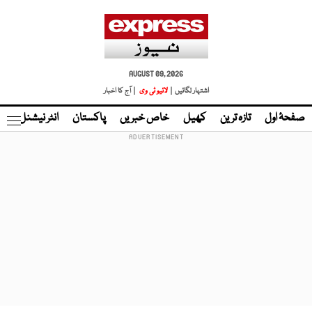
AUGUST 09, 2026
اشتہار لگائیں |
لائیو ٹی وی
| آج کا اخبار
صفحۂ اول
تازہ ترین
کھیل
خاص خبریں
پاکستان
انٹر نیشنل
ٹا