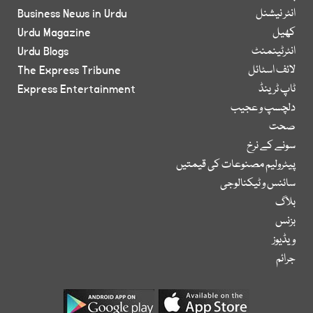
انٹر نیشنل
Business News in Urdu
کھیل
Urdu Magazine
انٹرٹینمنٹ
Urdu Blogs
لائف اسٹائل
The Express Tribune
ٹاپ ٹرینڈ
Express Entertainment
دلچسپ و عجیب
صحت
سونے کے نرخ
پیٹرولیم مصنوعات کی قیمتیں
سائنس و ٹیکنالوجی
بلاگ
بزنس
ویڈیوز
جرائم