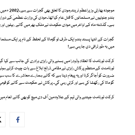
موجودہ بھارت
ہندو جنونیوں نے مسلمانوں کا قتل عام کیا تھا۔ مودی کی وزارت عظمیٰ کے دو
ہے۔ گذشتہ ماہ کے اواخر میں مودی حکومت نے ملک بھر میں گائے ، بیلوں اور 
گجرات کے انتہا پسند ہندو ایک طرف تو گؤماتا کے تحفظ کے نام پر ایک مسلمان 
میں بہ طور ٹرافی دی جارہی ہے !
کرکٹ ٹورنامٹ کا انعقاد وڈودرا میں بسنے والی رابڑی برادری کی جانب سے کیا گی
ٹورنامنٹ کے منتظم پرکاش رابڑی نے مقامی ذرائع ابلاغ سے بات چیت کرتے ہوئے
ضرورت کو اُجاگر کرنا اور یہ پیغام دینا ہے کہ گائے ہمارے معاشرے کا سب 
گؤ ماتا کی رکھشا کی ہے اور کرتی رہی گی۔ پرکاش نے حکومت سے گائے کو قومی جا
کرکٹ ٹورنامٹ جیتنے والی ٹیم کے علاوہ مین آف دی میچ کو بھی گائے انعام میں