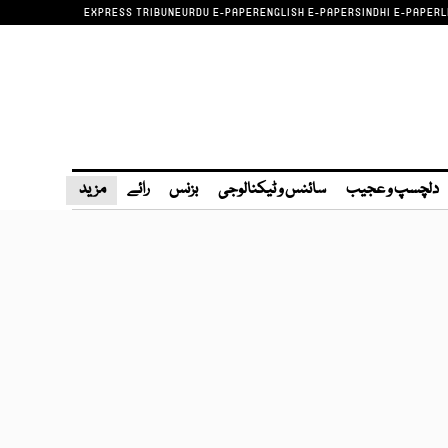
EXPRESS TRIBUNE
URDU E-PAPER
ENGLISH E-PAPER
SINDHI E-PAPER
L
دلچسپ و عجیب
سائنس و ٹیکنالوجی
بزنس
رائے
مزید