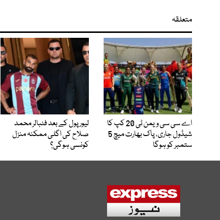
متعلقہ
اے سی سی ویمن ٹی 20 کپ کا
لیور پول کے بعد فٹبالر محمد
شیڈول جاری، پاک بھارت میچ 5
صلاح کی اگلی ممکنہ منزل
ستمبر کو ہوگا
کونسی ہوگی؟