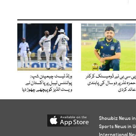
پی سی بی نے ڈومیسٹک کرکٹر
ورلڈ ٹیسٹ چیمپئن شپ:
حمزہ نذر پر دو سال کی پابندی
پوائنٹس ٹیبل پر پاکستان نے
عائد کردی
ویسٹ انڈیز کو پیچھے چھوڑ دیا
Showbiz News in
Sports News in U
International Ne