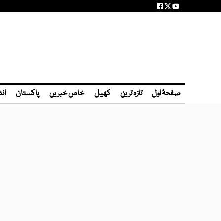
صفحۂ اول
تازہ ترین
کھیل
خاص خبریں
پاکستان
انٹ