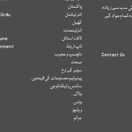
پاکستان
کی سب سے زیادہ
انٹر نیشنل
 Urdu
 تمام مواد کے
کھیل
انٹرٹینمنٹ
لائف اسٹائل
bune
ٹاپ ٹرینڈ
inment
دلچسپ و عجیب
Contact Us
صحت
سونے کے نرخ
پیٹرولیم مصنوعات کی قیمتیں
سائنس و ٹیکنالوجی
بلاگ
بزنس
ویڈیوز
جرائم