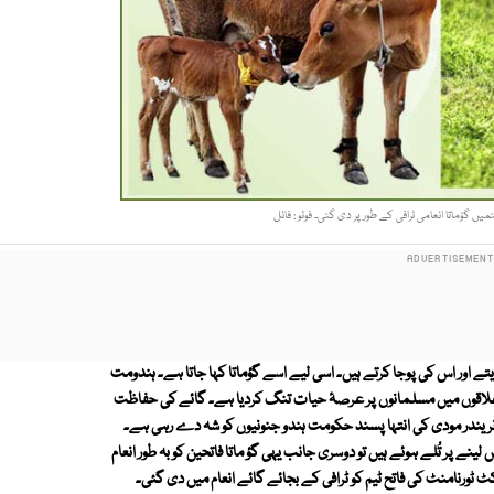
ں گؤماتا انعامی ٹرافی کے طور پر دی گئی۔ فوٹو : فائل
ے اور اس کی پوجا کرتے ہیں۔ اسی لیے اسے گؤماتا کہا جاتا ہے۔ ہندومت
ی علاقوں میں مسلمانوں پر عرصۂ حیات تنگ کردیا ہے۔ گائے کی حفاظت
نریندر مودی کی انتہا پسند حکومت ہندو جنونیوں کو شہ دے رہی ہے۔
ے پر تُلے ہوئے ہیں تو دوسری جانب یہی گؤ ماتا فاتحین کو بہ طور انعام
ورنامنٹ کی فاتح ٹیم کو ٹرافی کے بجائے گائے انعام میں دی گئی۔