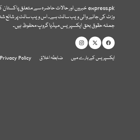
express.pk
خبروں اور حالات حاضرہ سے متعلق پاکستان 
وزٹ کی جانے والی ویب سائٹ ہے۔ اس ویب سائٹ پر شائع شدہ
جملہ حقوق بحق ایکسپریس میڈیا گروپ محفوظ ہیں۔
ایکسپریس کے بارے میں
ضابطہ اخلاق
Privacy Policy