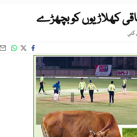
باقی کھلاڑیوں کو بچھڑے
ی گئی