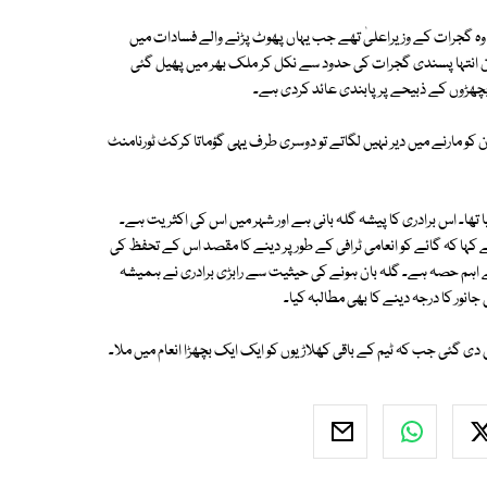
ی وزیراعظم نریندرمودی کا تعلق بھی گجرات سے ہے۔2002 ء میں وہ گجرات کے وزیراعلیٰ تھے جب یہاں پھوٹ پڑنے والے فسادات میں
ران انتہا پسندی گجرات کی حدود سے نکل کر ملک بھر میں پھیل گئی
بچھڑوں کے ذبیحے پر پابندی عائد کردی ہے۔
کو مارنے میں دیر نہیں لگاتے تو دوسری طرف یہی گؤماتا کرکٹ ٹورنامنٹ
ا تھا۔ اس برادری کا پیشہ گلہ بانی ہے اور شہر میں اس کی اکثریت ہے۔
 کہا کہ گائے کو انعامی ٹرافی کے طور پر دینے کا مقصد اس کے تحفظ کی
سے اہم حصہ ہے۔ گلہ بان ہونے کی حیثیت سے رابڑی برادری نے ہمیشہ
نور کا درجہ دینے کا بھی مطالبہ کیا۔
 دی گئی جب کہ ٹیم کے باقی کھلاڑیوں کو ایک ایک بچھڑا انعام میں ملا۔