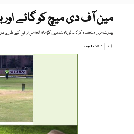
مین آف دی میچ کو گائے اور 
بھارت میں منعقدہ کرکٹ ٹورنامنٹمیں گؤماتا انعامی ٹرافی کے طور پر د
غ۔ع
June 15, 2017