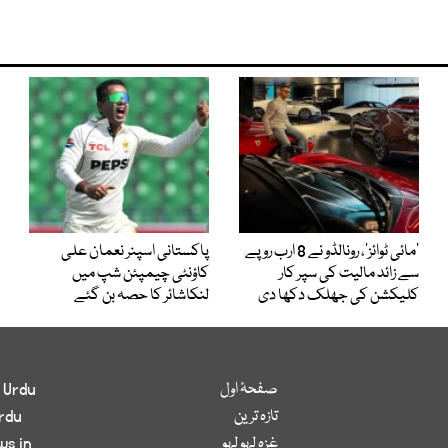
’مائی ٹوائز‘، رونالڈو نے 8 ارب روپے
پاکستانی اسپنر نعمان علی
سے زائد مالیت کی سپر کار
کاؤنٹی چیمپئن شپ میں
کلیکشن کی جھلک دکھا دی
لنکاشائر کا حصہ بن گئے
صفحۂ اول
 Urdu
تازہ ترین
rdu
غزہ لہو لہو
ws in