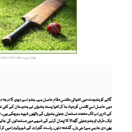
بھارت میں منعقدہ کرکٹ ٹورنامنٹمی
گائے کو ہندومت میں انتہائی مقدس مقام حاصل ہے۔ ہندو اسے دیوی کا درجہ دیت
میں حاصل اسی تقدس کو بنیاد بنا کر انتہا پسند ہندوؤں نے ہندوستان کے کئ
کے نام پر اب تک متعدد مسلمان جنونی ہندوؤں کے ہاتھوں شہید ہوچکے ہیں۔ 
ایک طرف تو ہندوجنونی گؤماتا کا اپمان کرنے کے شبہے میں مسلمانوں کی جانیں لین
بھی دی جارہی ہے! جی ہاں، گذشتہ دنوں ریاست گجرات کے شہروڈودرا میں کرکٹ ٹ