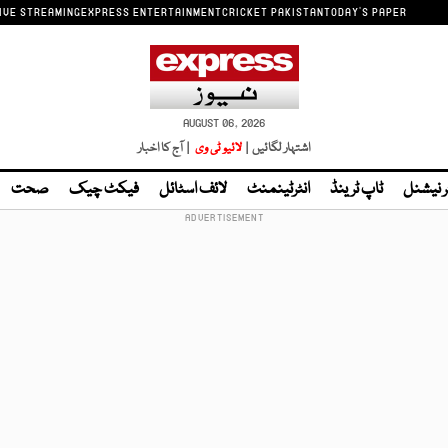
IVE STREAMING
EXPRESS ENTERTAINMENT
CRICKET PAKISTAN
TODAY'S PAPER
AUGUST 06, 2026
اشتہار لگائیں |
لائیو ٹی وی
| آج کا اخبار
ر نیشنل
ٹاپ ٹرینڈ
انٹرٹینمنٹ
لائف اسٹائل
فیکٹ چیک
صحت