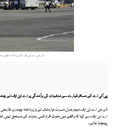
ڈی جی اے این ایف کاوزیرداخلہ کوفون،ملزم
پی آئی اے کے مسافرطیارے سے منشیات کی برآمدگی پر اے این ایف نے چندملز
ڈی جی اے این ایف میجرجنرل مسرت نواز ملک نے وزیرداخلہ چوہدری نثارعلی خا
اے این ایف سے کہا کہ واقعے میں ملوث افرادکسی رعایت کے مستحق نہیں، ت
پہنچایا جائے۔