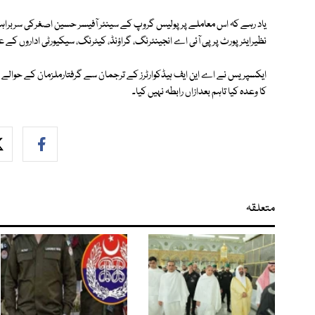
یاد رہے کہ اس معاملے پر پولیس گروپ کے سینئر آفیسر حسین اصغرکی سربر
نظیرایئرپورٹ پر پی آئی اے انجینئرنگ، گراؤنڈ، کیٹرنگ، سیکیورٹی اداروں کے 
ایکسپریس نے اے این ایف ہیڈکوارٹرز کے ترجمان سے گرفتارملزمان کے حوا
کا وعدہ کیا تاہم بعدازاں رابطہ نہیں کیا۔
متعلقہ