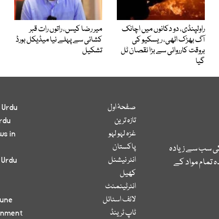
راولپنڈی، دو دکانوں میں اچانک
میر رضا کیس، راتوں رات قبر
آگ بھڑک اٹھی، ریسکیو کی
کشائی سے پہلے نیا میڈیکل بورڈ
بروقت کارروائی سے بڑا نقصان ٹل
تشکیل
گیا
صفحۂ اول
 Urdu
تازہ ترین
rdu
غزہ لہو لہو
ws in
پاکستان
کی سب سے زیادہ
انٹر نیشنل
 Urdu
 تمام مواد کے
کھیل
انٹرٹینمنٹ
لائف اسٹائل
bune
ٹاپ ٹرینڈ
inment