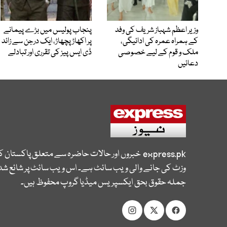
وزیر اعظم شہباز شریف کی وفد
پنجاب پولیس میں بڑے پیمانے
کے ہمراہ عمرہ کی ادائیگی،
پر اکھاڑ پچھاڑ، ایک درجن سے زائد
ملک و قوم کے لیے خصوصی
ڈی ایس پیز کی تقرری اور تبادلے
دعائیں
express.pk
خبروں اور حالات حاضرہ سے متعلق پاکستان 
وزٹ کی جانے والی ویب سائٹ ہے۔ اس ویب سائٹ پر شائع شدہ
جملہ حقوق بحق ایکسپریس میڈیا گروپ محفوظ ہیں۔