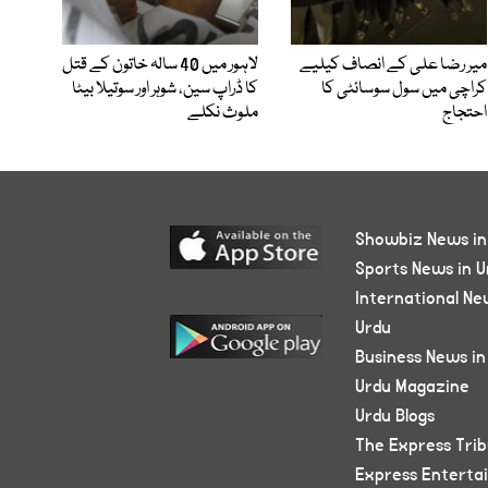
میر رضا علی کے انصاف کیلیے
لاہور میں 40 سالہ خاتون کے قتل
کراچی میں سول سوسائٹی کا
کا ڈراپ سین، شوہر اور سوتیلا بیٹا
احتجاج
ملوث نکلے
Showbiz News in
Sports News in U
International Ne
Urdu
Business News in
Urdu Magazine
Urdu Blogs
The Express Tri
Express Enterta