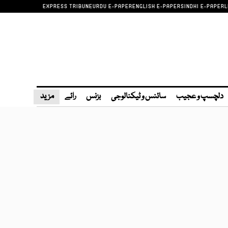
EXPRESS TRIBUNE
URDU E-PAPER
ENGLISH E-PAPER
SINDHI E-PAPER
L
دلچسپ و عجیب
سائنس و ٹیکنالوجی
بزنس
رائے
مزید