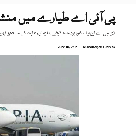
پی آئی اے طیارے میں منشیا
ڈی جی اے این ایف کاوزیرداخلہ کوفون،ملزمان رعایت کے مستحق نہیں،و
June 15, 2017
Numaindgan Express