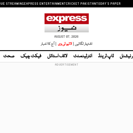
IVE STREAMING
EXPRESS ENTERTAINMENT
CRICKET PAKISTAN
TODAY'S PAPER
AUGUST 07, 2026
اشتہار لگائیں |
لائیو ٹی وی
| آج کا اخبار
ر نیشنل
ٹاپ ٹرینڈ
انٹرٹینمنٹ
لائف اسٹائل
فیکٹ چیک
صحت