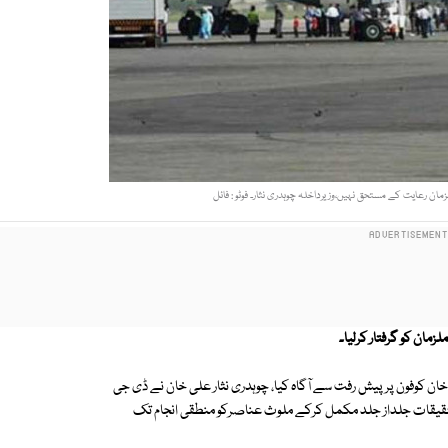
ان رعایت کے مستحق نہیں،وزیرداخلہ چوہدری نثار۔ فوٹو : فائل
مان کو گرفتار کرلیا۔
ن کوفون پر پیش رفت سے آگاہ کیا، چوہدری نثار علی خان نے ڈی جی
حقیقات جلداز جلد مکمل کرکے ملوث عناصرکو منطقی انجام تک