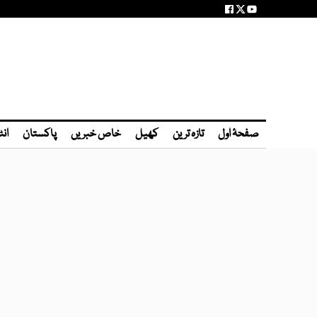
صفحۂ اول
تازہ ترین
کھیل
خاص خبریں
پاکستان
انٹ