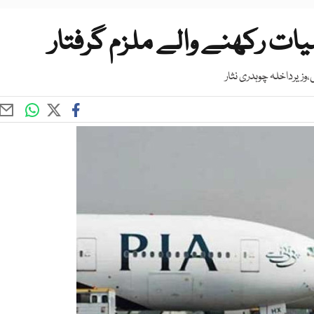
ت رکھنے والے ملزم گرفتار
زیرداخلہ چوہدری نثار