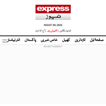
AUGUST 09, 2026
اشتہار لگائیں |
لائیو ٹی وی
| آج کا اخبار
صفحۂ اول
تازہ ترین
کھیل
خاص خبریں
پاکستان
انٹر نیشنل
ٹا