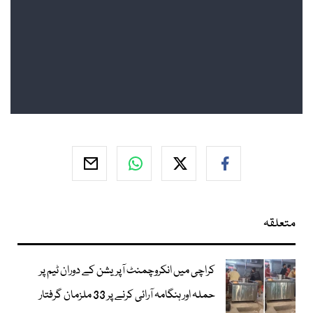
متعلقہ
کراچی میں انکروچمنٹ آپریشن کے دوران ٹیم پر
حملہ اور ہنگامہ آرائی کرنے پر 33 ملزمان گرفتار