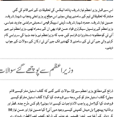
اس سے قبل وزیر اعظم نواز شریف پاناما لیکس کی تحقیقات کے لئے قائم کی گئی
مشترکہ تحقیقاتی ٹیم کے سامنے پیش ہوئے اس موقع پر وزیراعلی پنجاب شہباز شریف،
حسین نواز شریف، حمزہ شہباز شریف، ڈپٹی اسپیکر قومی اسمبلی مرتضیٰ جاوید عباسی،
وزیراعظم کے پرنسپل سیکرٹری فواد حسن فواد بھی ان کے ہمراہ تھے۔ وزیراعظم نے جے
آئی ٹی کو مطلوبہ دستاویزات فراہم کیں جب کہ وزیراعظم نے واجد ضیا کی سربراہی کام
کرنے والی جے آئی ٹی کے سامنے 3 گھنٹے تک جے آئی ٹی ارکان کے سوالات کے جواب
دیئے۔
ذرائع کے مطابق وزیر اعظم سے 12 سوالات کئے گئے کہ گلف اسٹیل ملز کیسے قائم
ہوئی؟ گلف اسٹیل ملز کو کس وجہ سے فروخت کیا گیا ؟ گلف اسٹیل ملزکو کیسے
فروخت کیا گیا؟ مل پر واجب الاداواجبات کیسے ادا ہوئے؟ رقم کس طرح جدہ ، قطر اور
برطانیہ پہنچی؟ ہل میٹل کمپنی کیسے وجود میں آئی؟ کیاحسین نواز اور حسن نواز 90
کی دہائی کے آغاز میں لندن فلیٹس خریدنے کے ذرائع رکھتے تھے؟ قطری شہزادے