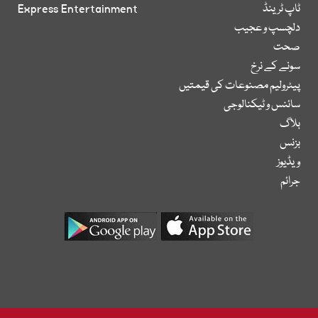
ٹاپ ٹرینڈ
Express Entertainment
دلچسپ و عجیب
صحت
سونے کے نرخ
پیٹرولیم مصنوعات کی قیمتیں
سائنس و ٹیکنالوجی
بلاگ
بزنس
ویڈیوز
جرائم