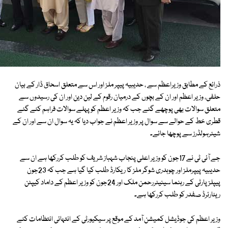
ذرائع کے مطابق وزیراعظم سے ، حدیبیہ پیپر ملز اور اس سے متعلق اسحاق ڈار کے بیان
حلفی، وزیر اعظم اور ان کے بچوں کے درمیان رقوم کے لین دین اور ان کی رسیدوں سے
متعلق سوالات بھی پوچھے گئے جب کہ وزیر اعظم کو پہلے سوالات فراہم کئے گئے
قطری خط کے حوالے سے سوال پر وزیر اعظم نے جواب دیا کہ یہ سوال ان سے اور ان کے
شیئرہولڈرز سے پوچھا جائے۔
جے آئی ٹی نے 17جون کو وزیر اعلی پنجاب شہباز شریف کو طلب کررکھا ہے ان سے
حدیبیہ پیپرملز اور چوہدری شوگر ملز کا ریکارڈ طلب کیا گیا ہے جب کہ 23جون
پیپلزپارٹی کے رہنما سینیٹررحمن ملک اور 24جون کو وزیر اعظم کے داماد کیپٹن
ریٹارئرڈ صفدر کو طلب کررکھا ہے۔
وزیر اعظم کی جوڈیشل کمیشن آمد کے موقع پر سیکیورٹی کے انتہائی انتظامات کئے