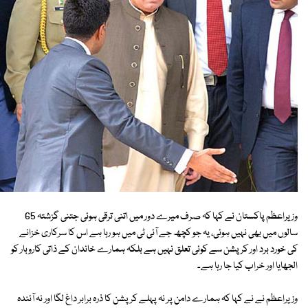
وزیراعظم پاکستان نے کہا کہ صرف میرے دور میں اتنی ترقی ہوئی جتنی گزشتہ 65
سالوں میں بھی نہیں ہوئی، یہ جو کچھ جے آئی ٹی میں ہو رہا ہے اس کا سرکاری خزانے
کی خورد برد اور کرپشن سے کوئی تعلق نہیں ہے بلکہ ہمارے خاندان کے ذاتی کاروبار کو
الجھایا اور خراب کیا جا رہا ہے۔
وزیراعظم نے نے کہا کہ ہمارے دامن پر نہ پہلے کرپشن کا ذرہ برابر داغ لگا اور نہ آئندہ