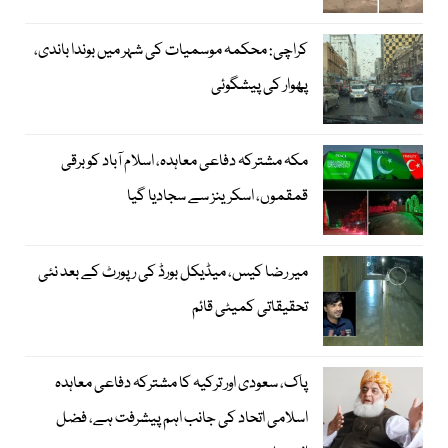
کراچی: محکمہ موسمیات کی شہر میں بوندا باندی،
پھوار کی پیشگوئی
مکہ مشترکہ دفاعی معاہدہ، اسلام آباد کو برقی
قمقموں، اسکرینز سے سجادیا گیا
میر رضا کیس، میڈیکل بورڈ کی رپورٹ کے بعد نئی
تحقیقاتی کمیٹی قائم
پاک، سعودی اور ترکیہ کا مشترکہ دفاعی معاہدہ
اسلامی اتحاد کی جانب اہم پیشرفت ہے، فضل