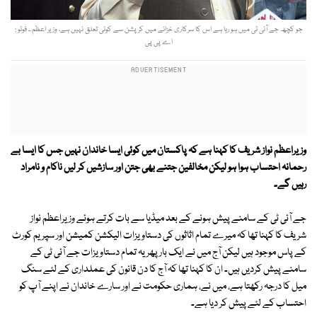
جو کچھ جے آئی ٹی میں ہو رہا ہے اس کا سرکاری خزانے میں کرپشن سے کوئی تعلق نہیں ہے، وزیر اعظم ۔ فوٹو :
اے پی پی
وزیراعظم نواز شریف کا کہنا ہے کہ پاکستان میں کوئی ایسا خاندان نہیں جس کا ایسا بے
رحمانہ احتساب ہوا ہو لیکن مخالفین جتنے بھی جتن اور سازشیں کر لیں ناکام و نامراد
رہیں گے۔
جے آئی ٹی کے سامنے پیش ہونے کے بعد میڈیا سے بات کرتے ہوئے وزیراعظم نواز
شریف کا کہنا تھا کہ میرے تمام اثاثوں کی دستاویزات الیکشن کمیشن اور سپریم کورٹ
کے پاس موجود ہیں لیکن آج میں نے ایک بار پھر یہ تمام دستاویزات جے آئی ٹی کے
سامنے پیش کردیں ہیں۔ ان کا کہنا تھا کہ آج کا دن قانون کی عملداری کے لئے سنگ
میل کا درجہ رکھتا ہے، میں نے، ہماری حکومت نے اور سارے خاندان نے اپنے آپ کو
احتساب کے لئے پیش کر دیا ہے۔