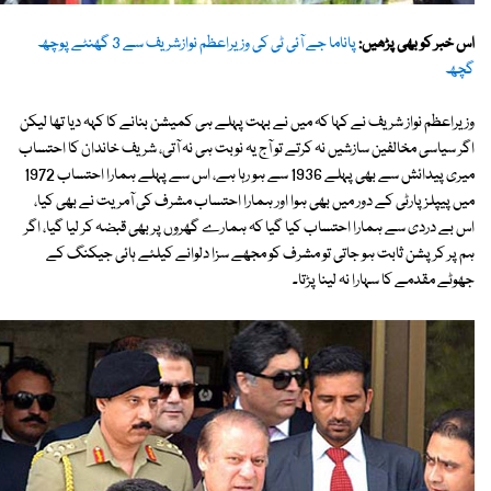
اس خبر کو بھی پڑھیں:
پاناما جے آئی ٹی کی وزیراعظم نوازشریف سے 3 گھنٹے پوچھ
گچھ
وزیراعظم نواز شریف نے کہا کہ میں نے بہت پہلے ہی کمیشن بنانے کا کہہ دیا تھا لیکن
اگر سیاسی مخالفین سازشیں نہ کرتے تو آج یہ نوبت ہی نہ آتی، شریف خاندان کا احتساب
میری پیدائش سے بھی پہلے 1936 سے ہو رہا ہے، اس سے پہلے ہمارا احتساب 1972
میں پیپلز پارٹی کے دور میں بھی ہوا اور ہمارا احتساب مشرف کی آمریت نے بھی کیا،
اس بے دردی سے ہمارا احتساب کیا گیا کہ ہمارے گھروں پر بھی قبضہ کر لیا گیا، اگر
ہم پر کرپشن ثابت ہو جاتی تو مشرف کو مجھے سزا دلوانے کیلئے ہائی جیکنگ کے
جھوٹے مقدمے کا سہارا نہ لینا پڑتا۔