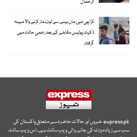
الرحمان
کراچی میں ماں بیٹے سے لوٹ مار کرنے والا مبینہ
ڈکیت پولیس مقابلے کے بعد زخمی حالت میں
گرفتار
express.pk
خبروں اور حالات حاضرہ سے متعلق پاکستان کی
سب سے زیادہ وزٹ کی جانے والی ویب سائٹ ہے۔ اس ویب سائٹ