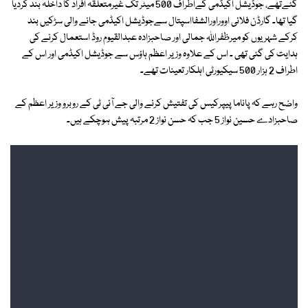
گئےتھے، جوڈیشل اکیڈمی کےاطراف 500 میٹر تک غیرمتعلقہ افراد کا داخلہ بند کردیا
گیا تھا۔ گارڈن فلائی اووراورالشفااسپتال سےجوڈیشل اکیڈمی جانے والی سڑکیں بند
کرکے شہریوں کو میرظفراللہ جمالی اور صاحبزادہ عبدالقیوم روڈ استعمال کرنے کی
ہدایت کی گئی تھی ۔ اس کے علاوہ وزیر اعظم ہاؤس سے جوڈیشل اکیڈمی اور اس کے
اطراف 2 ہزار 500 سیکیورٹی اہلکار تعینات تھے۔
واضح رہے کہ پاناما پیپرکیس کی تفتیش کرنے والی جے آئی ٹی کے روبرو وزیر اعظم کے
صاحبزادے حسین نواز 5 جب کہ حسن نواز 2 مرتبہ پیش ہوچکے ہیں۔