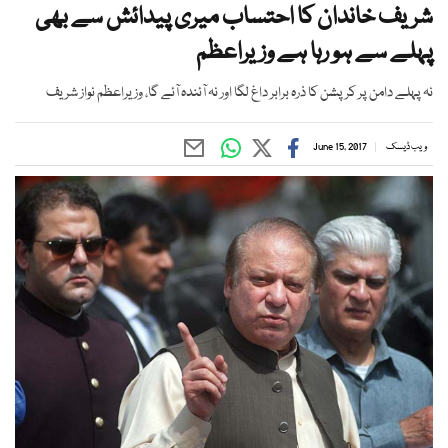
شریف خاندان کا احتساب میری پیدائش سے بھی
پہلے سے ہو رہا ہے وزیراعظم
نہ پہلے دامن پر کرپشن کا ذرہ برابر داغ لگا اور نہ آئندہ آئے گا، وزیراعظم نواز شریف
ویب ڈیسک
June 15, 2017