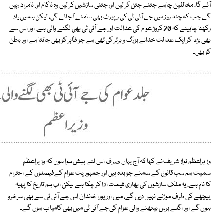
آئے گا، مخالفین چاہے جتنے جتن کر لیں اور جتنی سازشیں کر لیں وہ ناکام اور نامراد رہیں
گے جب کہ چند روز میں جے آئی ٹی کی رپورٹ بھی سامنے آ جائے گی، لیکن ہمیں یاد
رکھنا چاہیئے کہ 20 کروڑ عوام کی عدالت اور جے آئی ٹی بھی لگنے والی ہے، اور اس سے
بھی بڑھ کر ایک عدالت خدائے بزرگ و برتر کی تھی ہے جو ظاہر کو بھی جانتا ہے اور باطن
کو بھی۔
وزیراعظم نواز شریف نے کہا کہ آج یہاں صرف اس لئے پیش ہوا ہوں کہ وزیراعظم
سمیت ہم سب قانون کے سامنے جوابدہ ہیں اور جمہوریت عوام کے فیصلوں کے احترام
کا نام ہے، یہ ملک سازشوں کی بھاری قیمت ادا کر چکا ہے لیکن اب ہم تاریخ کا پہیہ
پیچھے کی طرف موڑنے نہیں دیں گے، میں اور پورا خاندان اس جے آئی ٹی سے بھی سرخرو
ہوں گے اور اگلے برس بیٹھنے والی عوام کی جے آئی ٹی میں بھی کامیاب ہوں گے۔