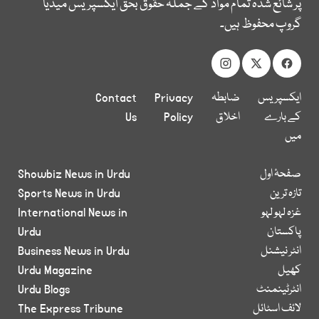
پر شائع شدہ تمام مواد کے جملہ حقوق بحق ایکسپریس میڈیا
گروپ محفوظ ہیں۔
ایکسپریس
ضابطہ
Privacy
Contact
کے بارے
اخلاق
Policy
Us
میں
صفحۂ اول
Showbiz News in Urdu
تازہ ترین
Sports News in Urdu
غزہ لہو لہو
International News in
پاکستان
Urdu
انٹر نیشنل
Business News in Urdu
کھیل
Urdu Magazine
انٹرٹینمنٹ
Urdu Blogs
لائف اسٹائل
The Express Tribune