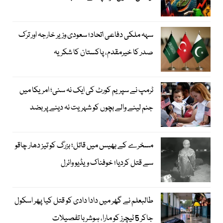
سہہ ملکی دفاعی اتحاد؛ سعودی وزیر خارجہ اور ترک
صدر کا خیرمقدم، پاکستان کا شکریہ
ٹرمپ نے سپریم کورٹ کی ایک نہ سنی؛ امریکا میں
جنم لینے والے بچوں کو شہریت نہ دینے پر بضد
مسخرے کے بھیس میں قاتل؛ بزرگ کو تیز دھار چاقو
سے قتل کردیا؛ خوفناک ویڈیو وائرل
طالبعلم نے گھر میں دادا دادی کو قتل کیا پھر اسکول
جاکر 5 ٹیچرز کو مارا، ہوشربا تفصیلات