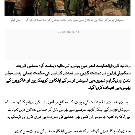
اسپیشل فورسز کے اہلکاروں کو لندن میں ہونے والے حالیہ حملوں کے بعد تعینات کیا گیا — فائل فوٹو
برطانیہ کے دارالحکومت لندن میں ہونے والے حالیہ دہشت گرد حملوں کے بعد
سیکیورٹی اداروں نے دہشت گردوں سے نمٹنے کے لیے نئی حکمت عملی اپناتے ہوئے
لندن اور دیگر اہم شہروں میں اسپیشل فورسز کے اہلکاروں کو بھکاریوں اور خاکروبوں کے
بھیس میں تعینات کردیا گیا۔
برطانوی اخبار دی انڈیپنڈنٹ کی رپورٹ کے مطابق برطانوی عسکری ذرائع کا کہنا ہے کہ
اسپیشل فورسز کے اہلکار کچھ عرصے سے بھیس بدل کر حساس علاقوں میں تعینات
ہیں تاکہ وہ خفیہ جاسوسی اور کسی بھی حملے کی صورت میں فوری کارروائی کرسکیں۔
ملٹری ذرائع کا یہ بھی کہنا ہے کہ یہ خصوصی اہلکار حملے کی صورت میں فوری