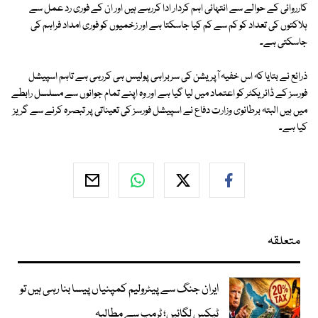
کارروائی کے حوالے سے انتہائی اہم کردار ادا کررہے ہیں اور ان کے فوری رد عمل سے
ہلاکتوں کی تعداد کو کم سے کم کیا جاسکتا ہے اور زخمیوں کو فوری امداد فراہم کی
جاسکتی ہے۔
ذرائع نے بتایا کہ اس خفیہ آپریشن کی سربراہی پولیس ہی کررہی ہے تاہم اسپیشل
فورسز کے ڈائریکٹر کو اعتماد میں لیا گیا ہے اور وہ اپنے تمام جوانوں سے مسلسل رابطے
میں ہیں البتہ برطانوی وزارت دفاع نے اسپیشل فورسز کی تعیناتی پر تبصرہ کرنے سے گریز
کیا ہے۔
متعلقہ
ایران جنگ سے پیٹرولیم کمپنیاں پیسا بنا رہی ہیں تو
ٹیکس لگائیں؛ ٹرمپ سے مطالبہ