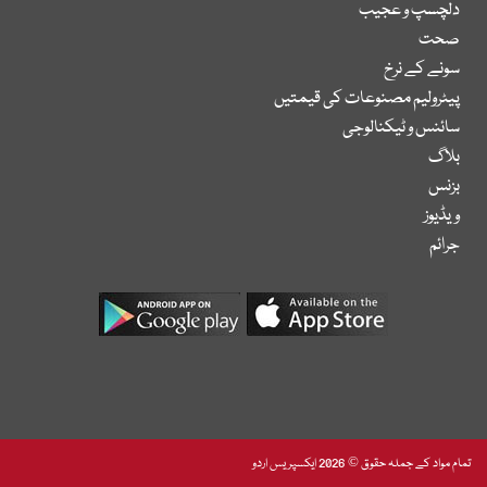
دلچسپ و عجیب
صحت
سونے کے نرخ
پیٹرولیم مصنوعات کی قیمتیں
سائنس و ٹیکنالوجی
بلاگ
بزنس
ویڈیوز
جرائم
تمام مواد کے جملہ حقوق © 2026 ایکسپریس اردو