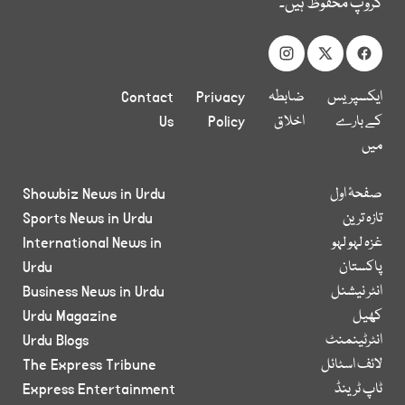
گروپ محفوظ ہیں۔
ایکسپریس
ضابطہ
Privacy
Contact
کے بارے
اخلاق
Policy
Us
میں
صفحۂ اول
Showbiz News in Urdu
تازہ ترین
Sports News in Urdu
غزہ لہو لہو
International News in
پاکستان
Urdu
انٹر نیشنل
Business News in Urdu
کھیل
Urdu Magazine
انٹرٹینمنٹ
Urdu Blogs
لائف اسٹائل
The Express Tribune
ٹاپ ٹرینڈ
Express Entertainment