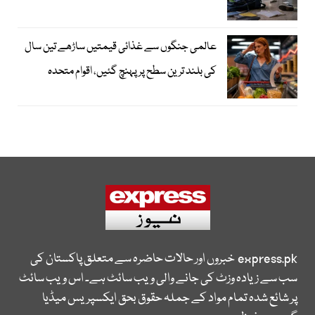
عالمی جنگوں سے غذائی قیمتیں ساڑھے تین سال
کی بلند ترین سطح پر پہنچ گئیں، اقوام متحدہ
express.pk
خبروں اور حالات حاضرہ سے متعلق پاکستان کی
سب سے زیادہ وزٹ کی جانے والی ویب سائٹ ہے۔ اس ویب سائٹ
پر شائع شدہ تمام مواد کے جملہ حقوق بحق ایکسپریس میڈیا