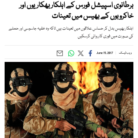
برطانوی اسپیشل فورس کے اہلکار بھکاریوں اور
خاکروبوں کے بھیس میں تعینات
اہلکار بھیس بدل کر حساس علاقوں میں تعینات ہیں تاکہ وہ خفیہ جاسوسی اور حملے
کی صورت میں فوری کارروائی کرسکیں
ویب ڈیسک
June 15, 2017