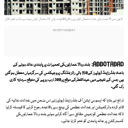
کراچی میں17 فیصد پانی عوام استعمال کرتے ہیں، باقی83 فیصد پانی کا استعمال کہاں ہورہا ہے، بلڈرز۔ فوٹو : فائل
ABBOTABAD:
بلند وبالا عمارتوںکی تعمیرات پر پابندی عائد ہونے کے
باعث بلڈرزاینڈ ڈیولپرز کے150 ہائی رائز بلڈنگ پروجیکٹس کی سرگرمیاں معطل ہوگئی
ہیں جس کے نتیجے میں عیدالفطرکے موقع پر300 ارب روپے کی متوقع سرمایہ کاری
رک گئی۔
ذرائع نے بتایا کہ ایسوسی ایشن آف بلڈرزاینڈ ڈیولپرزنے اس ضمن میں عدالت عالیہ کی
قائم کردہ واٹرکمیشن اور عدالت عظمیٰ کی بینچ سے باقاعدہ رجوع کرنے کا فیصلہ کرلیا
تاکہ عدالت عظمیٰ کو زمینی حقائق سے آگاہ کرتے ہوئے بلند و بالا عمارتوںکی
کنسٹرکشن پر عائد پابندی کو ختم کرایا جائے۔