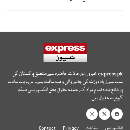
express.pk
خبروں اور حالات حاضرہ سے متعلق پاکستان کی
سب سے زیادہ وزٹ کی جانے والی ویب سائٹ ہے۔ اس ویب سائٹ
پر شائع شدہ تمام مواد کے جملہ حقوق بحق ایکسپریس میڈیا
گروپ محفوظ ہیں۔
ایکسپریس
ضابطہ
Privacy
Contact