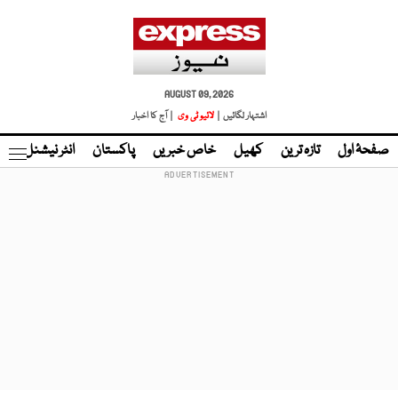
AUGUST 09, 2026
اشتہار لگائیں |
لائیو ٹی وی
| آج کا اخبار
صفحۂ اول
تازہ ترین
کھیل
خاص خبریں
پاکستان
انٹر نیشنل
ٹا