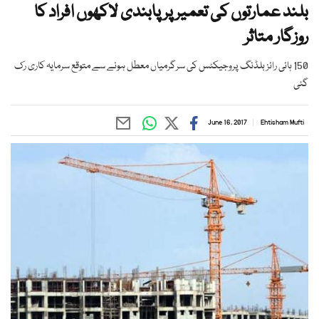
بلند عمارتوں کی تعمیر پر پابندی لاکھوں افراد کا
روزگار متاثر
150 ہائی رائز بلڈنگ پروجیکٹس کی سرگرمیاں معطل ہونے سے متوقع سرمایہ کاری رک
گئی
June 16, 2017
Ehtisham Mufti