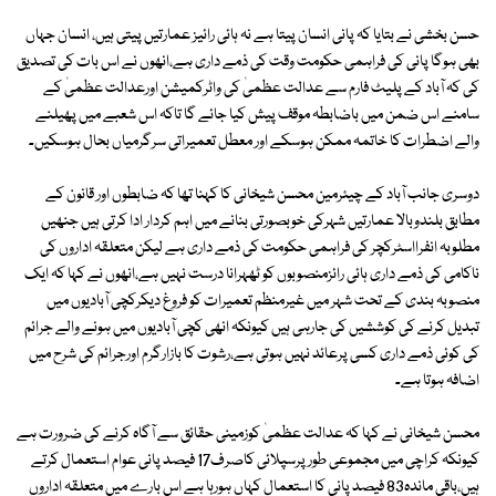
حسن بخشی نے بتایا کہ پانی انسان پیتا ہے نہ ہائی رائیز عمارتیں پیتی ہیں، انسان جہاں
بھی ہوگا پانی کی فراہمی حکومت وقت کی ذمے داری ہے،انھوں نے اس بات کی تصدیق
کی کہ آباد کے پلیٹ فارم سے عدالت عظمیٰ کی واٹرکمیشن اورعدالت عظمیٰ کے
سامنے اس ضمن میں باضابطہ موقف پیش کیا جائے گا تاکہ اس شعبے میں پھیلنے
والے اضطرات کا خاتمہ ممکن ہوسکے اور معطل تعمیراتی سرگرمیاں بحال ہوسکیں۔
دوسری جانب آباد کے چیئرمین محسن شیخانی کا کہنا تھا کہ ضابطوں اور قانون کے
مطابق بلندوبالا عمارتیں شہرکی خوبصورتی بنانے میں اہم کردار ادا کرتی ہیں جنھیں
مطلوبہ انفرااسٹرکچر کی فراہمی حکومت کی ذمے داری ہے لیکن متعلقہ اداروں کی
ناکامی کی ذمے داری ہائی رائزمنصوبوں کو ٹھہرانا درست نہیں ہے،انھوں نے کہا کہ ایک
منصوبہ بندی کے تحت شہر میں غیرمنظم تعمیرات کو فروغ دیکرکچی آبادیوں میں
تبدیل کرنے کی کوششیں کی جارہی ہیں کیونکہ انھی کچی آبادیوں میں ہونے والے جرائم
کی کوئی ذمے داری کسی پرعائد نہیں ہوتی ہے،رشوت کا بازارگرم اورجرائم کی شرح میں
اضافہ ہوتا ہے۔
محسن شیخانی نے کہا کہ عدالت عظمیٰ کوزمینی حقائق سے آگاہ کرنے کی ضرورت ہے
کیونکہ کراچی میں مجموعی طورپرسپلائی کاصرف17 فیصد پانی عوام استعمال کرتے
ہیں،باقی ماندہ83 فیصد پانی کا استعمال کہاں ہورہا ہے اس بارے میں متعلقہ اداروں