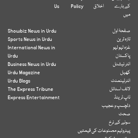
کے بارے
اخلاق
Policy
Us
میں
صفحۂ اول
Showbiz News in Urdu
تازہ ترین
Sports News in Urdu
غزہ لہو لہو
International News in
پاکستان
Urdu
انٹر نیشنل
Business News in Urdu
کھیل
Urdu Magazine
انٹرٹینمنٹ
Urdu Blogs
لائف اسٹائل
The Express Tribune
ٹاپ ٹرینڈ
Express Entertainment
دلچسپ و عجیب
صحت
سونے کے نرخ
پیٹرولیم مصنوعات کی قیمتیں