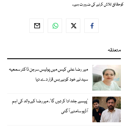
کوحقائق تلاش کرنے کی ضرورت ہے۔
متعلقہ
میر رضا علی کیس میں پولیس سرجن ڈاکٹر سمعیہ
سید نے خود کو بے بس قرار دے دیا
’پیسے جلد ادا کر دوں گا‘، میر رضا کے والد کی اہم
آڈیو سامنے آگئی