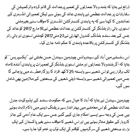
ذرائع نے بتایا کہ بلند و بالا عمارتوں کی تعمیر پرعدالت کی قائم کردہ واٹرکمیشن کی
سفارشات پر عدالت عظمیٰ نے پابندی عائد کی ہوئی ہے لیکن تعمیراتی انڈسٹری کے
نمائندوں کا کہنا ہے کہ یہ پابندی کنسٹرکشن انڈسٹری کا موقف سنے بغیرملٹی
اسٹوری، ہائی رائز بلڈنگز کی کنسٹرکشن پر عدالت عظمیٰ نے16 مارچ 2017 کو عائد کی
جس کے بعد سندھ بلڈنگ کنٹرول اتھارٹی نے23 مئی2017 کوملٹی اسٹوری اور ہائی رائز
بلڈنگز کی کنسٹرکشن پر باقاعدہ پابندی کا حکم نامہ جاری کیا۔
اس سلسلے میں آباد کے سینئروائس چیئرمین سینٹرل حسن بخشی نے ''ایکسپریس'' کو
بتایا کہ اگر بلندوبالا عمارتوں اور ملٹی اسٹوری بلڈنگز کی تعمیرات پر پابندی آئندہ 6 ماہ
تک برقرار رہی تو اس شعبے سے وابستہ 25 لاکھ افراد کا روزگارخطرے میں پڑجائے گا
جس میں تعمیراتی شعبے سے وابستہ ذیلی شعبوں کی صنعتوں کے ملازمین بھی شامل
ہوں گے۔
چیئرمین سینٹرل نے بتایا کہ آباد کا خیال ہے کہ حکومت سندھ کے ایڈووکیٹ جنرل
عدالت عظمیٰ کو اس معاملے میں بہتر انداز سے بریفنگ دینے میں ناکام ثابت ہوئے
ہیں جس کی وجہ سے ایسے احکام جاری کیے گئے جس سے ایک عام آدمی کے جائز
کاروبار کے حقوق متاثر ہوئے ہیں اور اس شعبے کا موقف سنے بغیرپاکستان کے ایک
بڑے صنعتی شعبے کی سرگرمیوں کوقلم کی ایک نوک پر ختم کیا جارہا ہے۔