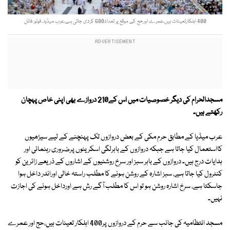
400 اہلکارتعینات ہیں،عمرے اورحج کے موقع پر تعداد600 کردی جاتی ہے،عرب میڈیا۔ فوٹو: فائل
مسجدالحرام کی دیگر خصوصیات میں اس کے210 دروازے بھی اپنی خاص پہچان
رکھتے ہیں۔
عرب میڈیا کے مطابق حرم مکی کے بعض دروازوں تک پہنچنے کے لیے سیڑھیوں
کااستعمال کیا جاتا ہے جبکہ دروازوں کے باہرلگی اسکرینوں پرضروری رہنمائی اور
ہدایات درج ہیں۔ دروازوں کے باہر سبز اور سرخ روشنیوں کے اشاروں کے ذریعے زائرین کو
کنٹرول کیا جاتا ہے، سبز اشارہ کے روشن ہونے کا مطلب راستہ خالی اوراندر داخل ہوا
جاسکتا ہے، سرخ اشارہ روشن ہو تو اس کا مطلب آگے رش ہے اورداخل ہونے کی اجازت
نہیں۔
مسجد انتظامیہ کی جانب سے حرم کے دروازوں پر400 اہلکار تعینات ہیں،حج اور عمرے