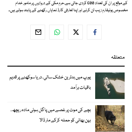
کے موقع پر ان کی تعداد 600 کردی جاتی ہے،حرم مکی کے دروازوں پر مامور خدام
مخصوص یونیفارم زیب تن کرنے اور اپنا تعارفی کارڈ نمایاں رکھنے کے پابند ہوتے ہیں۔
متعلقہ
یورپ میں بدترین خشک سالی، دریا سوکھنے پر قدیم
باقیات برآمد
بچے کی موت پر غصے میں پاگل ہوئی مادہ ریچھ،
بہن بھائی کو حملہ کرکے مار ڈالا