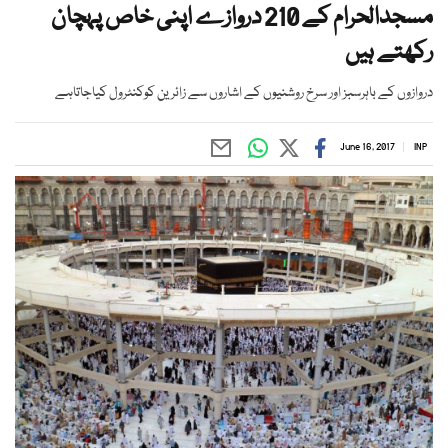
مسجدالحرام کے 210 دروازے اپنی خاص پہچان
رکھتے ہیں
دروازوں کے باہرسبز اور سرخ روشنیوں کے اشاروں سے زائرین کوکنٹرول کیاجاتاہے
June 16, 2017
INP