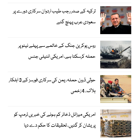
ترکیہ کے صدر رجب طیب اردوان سرکاری دورے پر
سعودی عرب پہنچ گئے
روس یوکرین جنگ کے خاتمے سے پہلے نیٹو پر
حملہ کرسکتا ہے، امریکی انٹیلی جنس
حوثی ڈرون حملہ، یمن کی سرکاری فورسز کے 3 اہلکار
ہلاک، 4 زخمی
امریکی میزائل ذخائر کم ہونے کی خبریں ٹرمپ کو
پریشان کر گئیں، تحقیقات کا حکم دے دیا