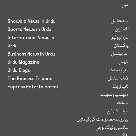
میں
صفحۂ اول
Showbiz News in Urdu
تازہ ترین
Sports News in Urdu
غزہ لہو لہو
International News in
پاکستان
Urdu
انٹر نیشنل
Business News in Urdu
کھیل
Urdu Magazine
انٹرٹینمنٹ
Urdu Blogs
لائف اسٹائل
The Express Tribune
ٹاپ ٹرینڈ
Express Entertainment
دلچسپ و عجیب
صحت
سونے کے نرخ
پیٹرولیم مصنوعات کی قیمتیں
سائنس و ٹیکنالوجی