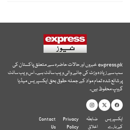
express.pk
خبروں اور حالات حاضرہ سے متعلق پاکستان کی
سب سے زیادہ وزٹ کی جانے والی ویب سائٹ ہے۔ اس ویب سائٹ
پر شائع شدہ تمام مواد کے جملہ حقوق بحق ایکسپریس میڈیا
گروپ محفوظ ہیں۔
ایکسپریس
ضابطہ
Privacy
Contact
کے بارے
اخلاق
Policy
Us