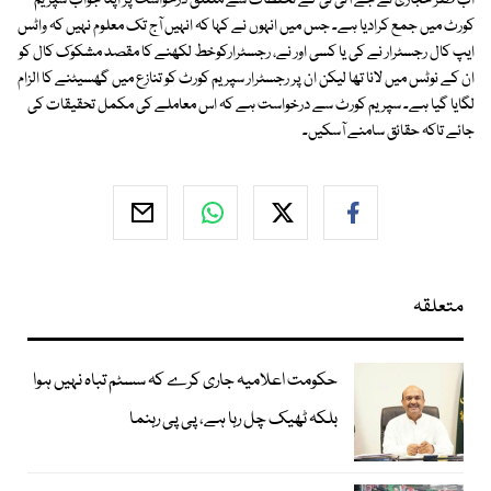
اب ظفر حجازی نے جے آئی ٹی کے تحفظات سے متعلق درخواست پر اپنا جواب سپریم
کورٹ میں جمع کرادیا ہے۔ جس میں انہوں نے کہا کہ انہیں آج تک معلوم نہیں کہ واٹس
ایپ کال رجسٹرار نے کی یا کسی اور نے، رجسٹرارکوخط لکھنے کا مقصد مشکوک کال کو
ان کے نوٹس میں لانا تھا لیکن ان پر رجسٹرار سپریم کورٹ کو تنازع میں گھسیٹنے کا الزام
لگایا گیا ہے۔ سپریم کورٹ سے درخواست ہے کہ اس معاملے کی مکمل تحقیقات کی
جائے تاکہ حقائق سامنے آسکیں۔
متعلقہ
حکومت اعلامیہ جاری کرے کہ سسٹم تباہ نہیں ہوا
بلکہ ٹھیک چل رہا ہے، پی پی رہنما