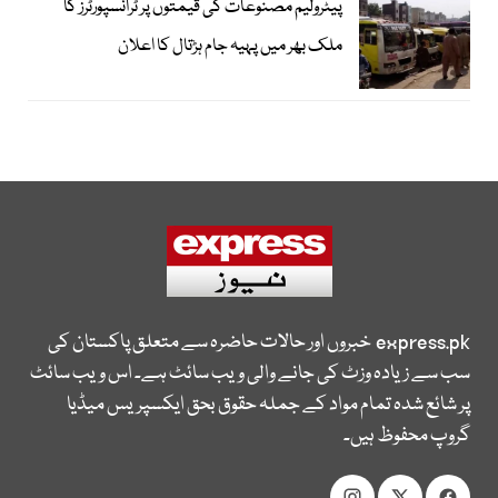
پیٹرولیم مصنوعات کی قیمتوں پر ٹرانسپورٹرز کا
ملک بھر میں پہیہ جام ہڑتال کا اعلان
express.pk
خبروں اور حالات حاضرہ سے متعلق پاکستان کی
سب سے زیادہ وزٹ کی جانے والی ویب سائٹ ہے۔ اس ویب سائٹ
پر شائع شدہ تمام مواد کے جملہ حقوق بحق ایکسپریس میڈیا
گروپ محفوظ ہیں۔