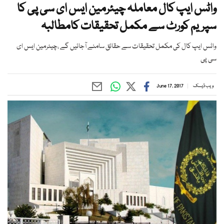
واٹس ایپ کال معاملہ چیئرمین ایس ای سی پی کا
سپریم کورٹ سے مکمل تحقیقات کامطالبہ
واٹس ایپ کال کی مکمل تحقیقات سے حقائق سامنے آجائیں گے ،چیئرمین ایس ای
سی پی
ویب ڈیسک
June 17, 2017