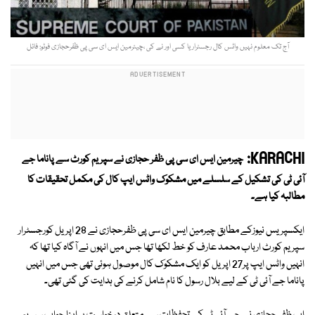
آج تک معلوم نہیں واٹس کال رجسٹرار یا کسی اور نے کی ،چیئرمین ایس ای سی پی ظفرحجازی فوٹو: فائل
KARACHI:
چیرمین ایس ای سی پی ظفر حجازی نے سپریم کورٹ سے پاناما جے
آئی ٹی کی تشکیل کے سلسلے میں مشکوک واٹس ایپ کال کی مکمل تحقیقات کا
مطالبہ کیا ہے۔
ایکسپریس نیوزکے مطابق چیرمین ایس ای سی پی ظفرحجازی نے 28 اپریل کورجسٹرار
سپریم کورٹ ارباب محمد عارف کو خط لکھا تھا جس میں انہوں نے آگاہ کیا تھا کہ
انہیں واٹس ایپ پر27 اپریل کو ایک مشکوک کال موصول ہوئی تھی جس میں انہیں
پاناما جے آئی ٹی کے لیے بلال رسول کا نام شامل کرنے کی ہدایت کی گئی تھی۔