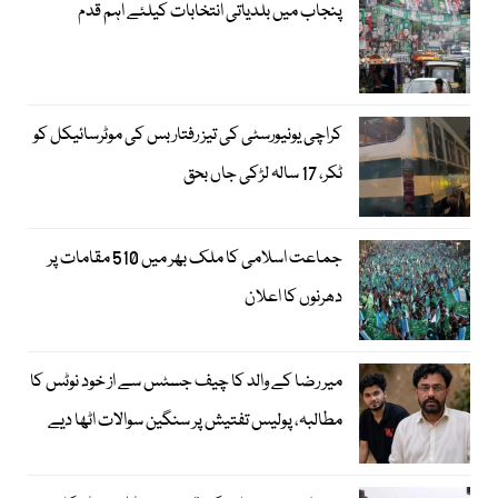
پنجاب میں بلدیاتی انتخابات کیلئے اہم قدم
کراچی یونیورسٹی کی تیز رفتار بس کی موٹرسائیکل کو
ٹکر، 17 سالہ لڑکی جاں بحق
جماعت اسلامی کا ملک بھر میں 510 مقامات پر
دھرنوں کا اعلان
میر رضا کے والد کا چیف جسٹس سے از خود نوٹس کا
مطالبہ، پولیس تفتیش پر سنگین سوالات اٹھا دیے