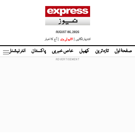
AUGUST 06, 2026
اشتہار لگائیں |
لائیو ٹی وی
| آج کا اخبار
صفحۂ اول
تازہ ترین
کھیل
خاص خبریں
پاکستان
انٹر نیشنل
ٹا