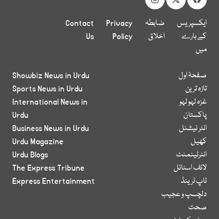
ایکسپریس
ضابطہ
Privacy
Contact
کے بارے
اخلاق
Policy
Us
میں
صفحۂ اول
Showbiz News in Urdu
تازہ ترین
Sports News in Urdu
غزہ لہو لہو
International News in
پاکستان
Urdu
انٹر نیشنل
Business News in Urdu
کھیل
Urdu Magazine
انٹرٹینمنٹ
Urdu Blogs
لائف اسٹائل
The Express Tribune
ٹاپ ٹرینڈ
Express Entertainment
دلچسپ و عجیب
صحت