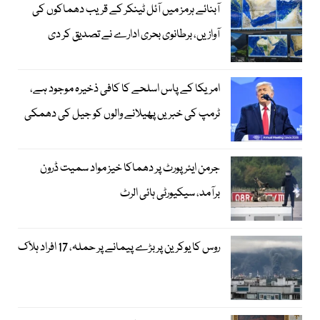
آبنائے ہرمز میں آئل ٹینکر کے قریب دھماکوں کی
آوازیں، برطانوی بحری ادارے نے تصدیق کر دی
امریکا کے پاس اسلحے کا کافی ذخیرہ موجود ہے،
ٹرمپ کی خبریں پھیلانے والوں کو جیل کی دھمکی
جرمن ایئرپورٹ پر دھماکا خیز مواد سمیت ڈرون
برآمد، سیکیورٹی ہائی الرٹ
روس کا یوکرین پر بڑے پیمانے پر حملہ، 17 افراد ہلاک