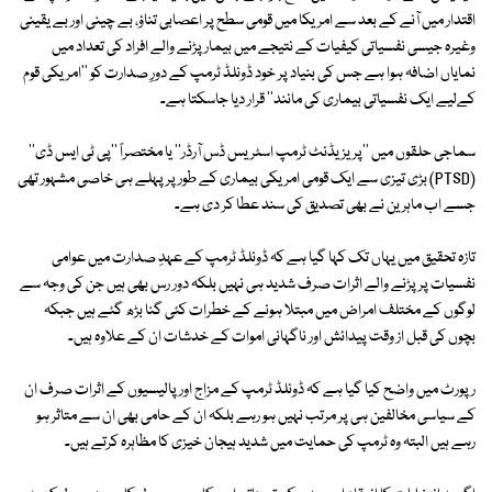
اقتدار میں آنے کے بعد سے امریکا میں قومی سطح پر اعصابی تناؤ، بے چینی اور بے یقینی
وغیرہ جیسی نفسیاتی کیفیات کے نتیجے میں بیمار پڑنے والے افراد کی تعداد میں
نمایاں اضافہ ہوا ہے جس کی بنیاد پر خود ڈونلڈ ٹرمپ کے دورِ صدارت کو ''امریکی قوم
کےلیے ایک نفسیاتی بیماری کی مانند'' قرار دیا جاسکتا ہے۔
سماجی حلقوں میں ''پریزیڈنٹ ٹرمپ اسٹریس ڈس آرڈر'' یا مختصراً ''پی ٹی ایس ڈی''
(PTSD) بڑی تیزی سے ایک قومی امریکی بیماری کے طور پر پہلے ہی خاصی مشہور تھی
جسے اب ماہرین نے بھی تصدیق کی سند عطا کر دی ہے۔
تازہ تحقیق میں یہاں تک کہا گیا ہے کہ ڈونلڈ ٹرمپ کے عہدِ صدارت میں عوامی
نفسیات پر پڑنے والے اثرات صرف شدید ہی نہیں بلکہ دور رس بھی ہیں جن کی وجہ سے
لوگوں کے مختلف امراض میں مبتلا ہونے کے خطرات کئی گنا بڑھ گئے ہیں جبکہ
بچوں کی قبل از وقت پیدائش اور ناگہانی اموات کے خدشات ان کے علاوہ ہیں۔
رپورٹ میں واضح کیا گیا ہے کہ ڈونلڈ ٹرمپ کے مزاج اور پالیسیوں کے اثرات صرف ان
کے سیاسی مخالفین ہی پر مرتب نہیں ہو رہے بلکہ ان کے حامی بھی ان سے متاثر ہو
رہے ہیں البتہ وہ ٹرمپ کی حمایت میں شدید ہیجان خیزی کا مظاہرہ کرتے ہیں۔