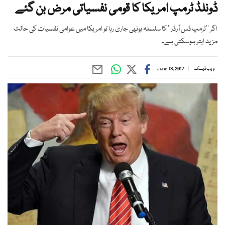
ڈونلڈ ٹرمپ امریکا کا قومی نفسیاتی مرض بن گئے
اگر ’’ٹرمپ ڈس آرڈر‘‘ کا سلسلہ یونہی جاری رہا تو امریکا میں عوامی نفسیات کی حالت
مزید ابتر ہوسکتی ہے۔
ویب ڈیسک
June 18, 2017