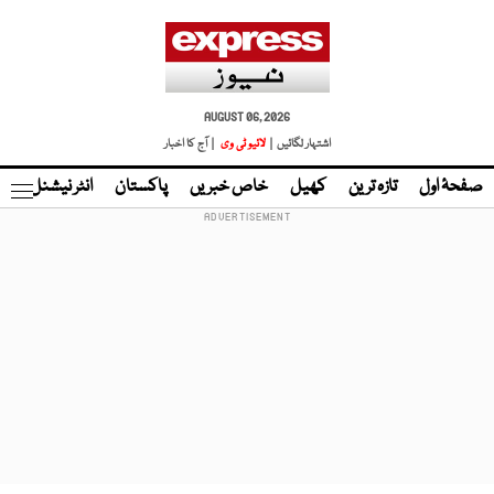
AUGUST 06, 2026
اشتہار لگائیں |
لائیو ٹی وی
| آج کا اخبار
صفحۂ اول
تازہ ترین
کھیل
خاص خبریں
پاکستان
انٹر نیشنل
ٹا