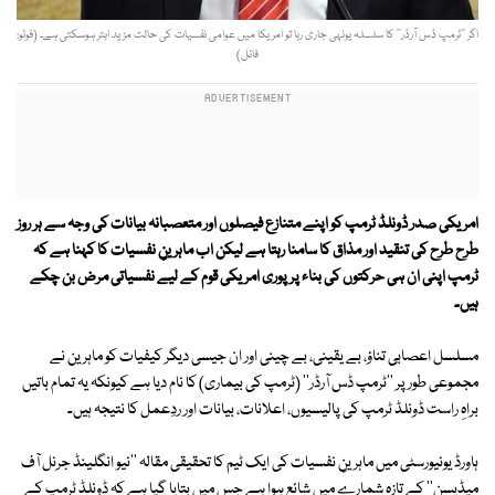
اگر ’’ٹرمپ ڈس آرڈر‘‘ کا سلسلہ یونہی جاری رہا تو امریکا میں عوامی نفسیات کی حالت مزید ابتر ہوسکتی ہے۔ (فوٹو:
فائل)
امریکی صدر ڈونلڈ ٹرمپ کو اپنے متنازع فیصلوں اور متعصبانہ بیانات کی وجہ سے ہر روز
طرح طرح کی تنقید اور مذاق کا سامنا رہتا ہے لیکن اب ماہرینِ نفسیات کا کہنا ہے کہ
ٹرمپ اپنی ان ہی حرکتوں کی بناء پر پوری امریکی قوم کے لیے نفسیاتی مرض بن چکے
ہیں۔
مسلسل اعصابی تناؤ، بے یقینی، بے چینی اور ان جیسی دیگر کیفیات کو ماہرین نے
مجموعی طور پر ''ٹرمپ ڈس آرڈر'' (ٹرمپ کی بیماری) کا نام دیا ہے کیونکہ یہ تمام باتیں
براہِ راست ڈونلڈ ٹرمپ کی پالیسیوں، اعلانات، بیانات اور ردِعمل کا نتیجہ ہیں۔
ہاورڈ یونیورسٹی میں ماہرینِ نفسیات کی ایک ٹیم کا تحقیقی مقالہ ''نیو انگلینڈ جرنل آف
میڈیسن'' کے تازہ شمارے میں شائع ہوا ہے جس میں بتایا گیا ہے کہ ڈونلڈ ٹرمپ کے