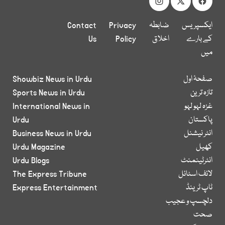
ایکسپریس
ضابطہ
Privacy
Contact
کے بارے
اخلاق
Policy
Us
میں
صفحۂ اول
Showbiz News in Urdu
تازہ ترین
Sports News in Urdu
غزہ لہو لہو
International News in
پاکستان
Urdu
انٹر نیشنل
Business News in Urdu
کھیل
Urdu Magazine
انٹرٹینمنٹ
Urdu Blogs
لائف اسٹائل
The Express Tribune
ٹاپ ٹرینڈ
Express Entertainment
دلچسپ و عجیب
صحت