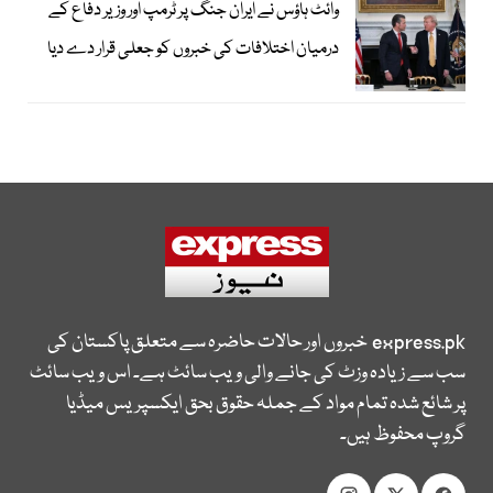
وائٹ ہاؤس نے ایران جنگ پر ٹرمپ اور وزیر دفاع کے
درمیان اختلافات کی خبروں کو جعلی قرار دے دیا
express.pk
خبروں اور حالات حاضرہ سے متعلق پاکستان کی
سب سے زیادہ وزٹ کی جانے والی ویب سائٹ ہے۔ اس ویب سائٹ
پر شائع شدہ تمام مواد کے جملہ حقوق بحق ایکسپریس میڈیا
گروپ محفوظ ہیں۔