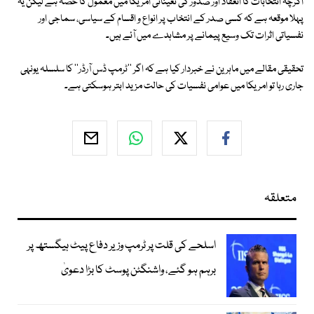
اگرچہ انتخابات کا انعقاد اور صدور کی تعیناتی امریکا میں معمول کا حصہ ہے لیکن یہ
پہلا موقعہ ہے کہ کسی صدر کے انتخاب پر انواع و اقسام کے سیاسی، سماجی اور
نفسیاتی اثرات تک وسیع پیمانے پر مشاہدے میں آئے ہیں۔
تحقیقی مقالے میں ماہرین نے خبردار کیا ہے کہ اگر ''ٹرمپ ڈس آرڈر'' کا سلسلہ یونہی
جاری رہا تو امریکا میں عوامی نفسیات کی حالت مزید ابتر ہوسکتی ہے۔
متعلقہ
اسلحے کی قلت پر ٹرمپ وزیر دفاع پیٹ ہیگستھ پر
برہم ہو گئے، واشنگٹن پوسٹ کا بڑا دعویٰ