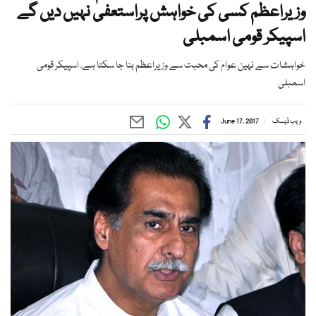
وزیراعظم کسی کی خواہش پراستعفیٰ نہیں دیں گے
اسپیکر قومی اسمبلی
خواہشات سے نہین عوام کی محبت سے وزیراعظم بنا جا سکتا ہے، اسپیکر قومی
اسمبلی
ویب ڈیسک
June 17, 2017