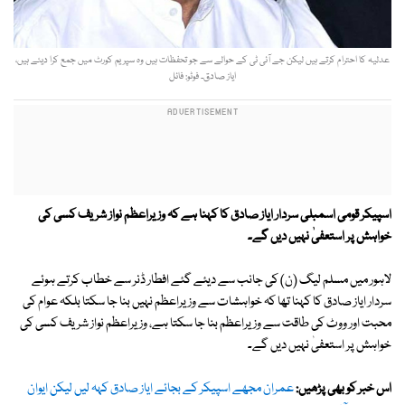
عدلیہ کا احترام کرتے ہیں لیکن جے آئی ٹی کے حوالے سے جو تحفظات ہیں وہ سپریم کورٹ میں جمع کرا دیئے ہیں،
ایاز صادق۔ فوٹو: فائل
اسپیکر قومی اسمبلی سردار ایاز صادق کا کہنا ہے کہ وزیراعظم نواز شریف کسی کی
خواہش پر استعفیٰ نہیں دیں گے۔
لاہور میں مسلم لیگ (ن) کی جانب سے دیئے گئے افطار ڈنر سے خطاب کرتے ہوئے
سردار ایاز صادق کا کہنا تھا کہ خواہشات سے وزیراعظم نہیں بنا جا سکتا بلکہ عوام کی
محبت اور ووٹ کی طاقت سے وزیراعظم بنا جا سکتا ہے، وزیراعظم نواز شریف کسی کی
خواہش پر استعفیٰ نہیں دیں گے۔
اس خبر کو بھی پڑھیں:
عمران مجھے اسپیکر کے بجائے ایاز صادق کہہ لیں لیکن ایوان