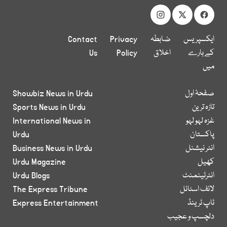
ایکسپریس
ضابطہ
Privacy
Contact
کے بارے
اخلاق
Policy
Us
میں
صفحۂ اول
Showbiz News in Urdu
تازہ ترین
Sports News in Urdu
غزہ لہو لہو
International News in
پاکستان
Urdu
انٹر نیشنل
Business News in Urdu
کھیل
Urdu Magazine
انٹرٹینمنٹ
Urdu Blogs
لائف اسٹائل
The Express Tribune
ٹاپ ٹرینڈ
Express Entertainment
دلچسپ و عجیب