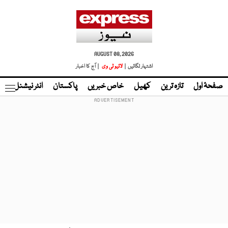
AUGUST 08, 2026
اشتہار لگائیں |
لائیو ٹی وی
| آج کا اخبار
صفحۂ اول
تازہ ترین
کھیل
خاص خبریں
پاکستان
انٹر نیشنل
ٹا