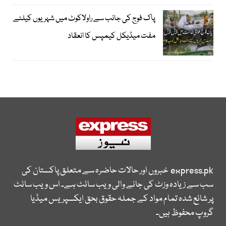
پاک فوج کی جانب سے راولاکوٹ میں شہریوں کیلئے
مفت میڈیکل کیمپس کا انعقاد
express.pk
خبروں اور حالات حاضرہ سے متعلق پاکستان کی
سب سے زیادہ وزٹ کی جانے والی ویب سائٹ ہے۔ اس ویب سائٹ
پر شائع شدہ تمام مواد کے جملہ حقوق بحق ایکسپریس میڈیا
گروپ محفوظ ہیں۔