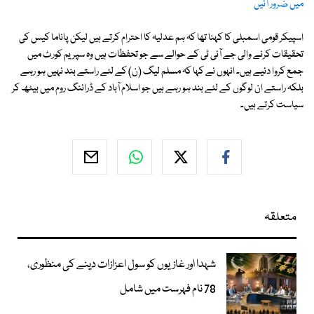
میں ضرور آئیں
اسپیکر قومی اسمبلی کا کہنا تھا کہ ہم عدلیہ کا احترام کرتے ہیں لیکن پاناما کیس کی
تحقیقات کرنے والی جے آئی ٹی کے حوالے سے جو تحفظات ہیں وہ سپریم کورٹ میں
جمع کروا دئیے ہیں۔ انہوں نے کہا کہ مسلم لیگ (ن) کے لئے راستے بند نہیں ہو رہے
بلکہ راستے ان لوگوں کے لئے بند ہو رہے ہیں جو اسلام آباد کے ڈرائنگ روم میں بیٹھ کر
سیاست کرتے ہیں۔
متعلقہ
شہدا اور غازیوں کو سول اعزازات دینے کی منظوری،
78 نام فہرست میں شامل