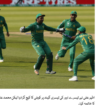
اظہر علی نے تیسرے اوور کی تیسری گیند پر کوہلی کا کیچ گرادیا لیکن محمد عامر
کا خاتمہ کیا۔