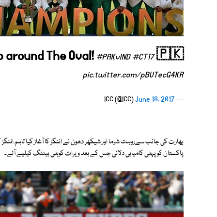
ap around The Oval!
🇵🇰
#PAKvIND
#CT17
pic.twitter.com/pBUTecG4KR
June 18, 2017
— ICC (@ICC)
بھارت کی جانب سےروہت شرما اور شیکھر دھون نے اننگز کا آغاز کیا تاہم اننگز
پاکستان کو پہلی کامیابی دلائی جس کے بعد ویرات کوہلی بیٹنگ کیلیے آئے۔