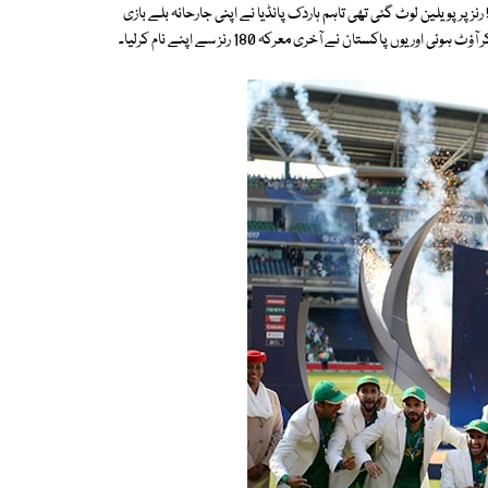
جیت کیلیے 339 رنز کا ہدف دیا جس کے جواب میں بلو شرٹس کی آدھی ٹیم 54 رنز پر پویلین لوٹ گئی تھی تاہم ہاردک پانڈیا نے اپنی جارحانہ بلے بازی