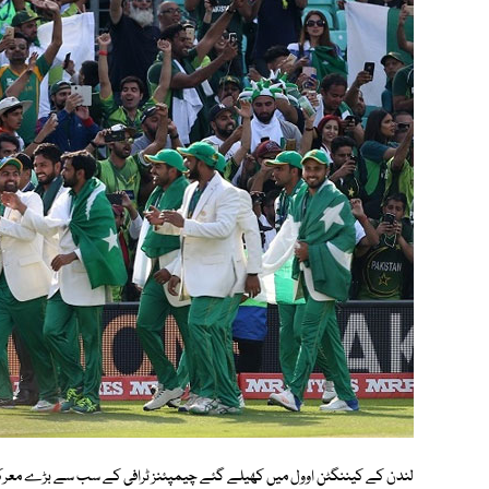
لندن کے کیننگٹن اوول میں کھیلے گئے چیمپئنز ٹرافی کے سب سے بڑے معرکے م