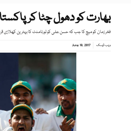
بھارت کو دھول چٹا کرپاکستا
فخر زمان کو میچ کا جب کہ حسن علی کو ٹورنامنٹ کا بہترین کھلاڑی قرار 
ویب ڈیسک
June 18, 2017