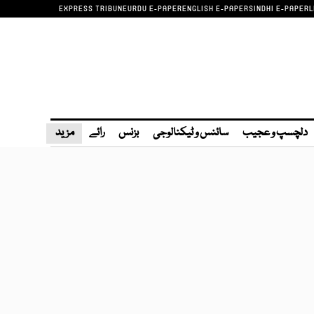
EXPRESS TRIBUNE
URDU E-PAPER
ENGLISH E-PAPER
SINDHI E-PAPER
L
دلچسپ و عجیب
سائنس و ٹیکنالوجی
بزنس
رائے
مزید