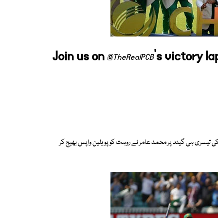
Join us on
's victory l
@TheRealPCB
 کی تیسری ہی گیند پر محمد عامر نے روہت کو پویلین واپس بھیج کر