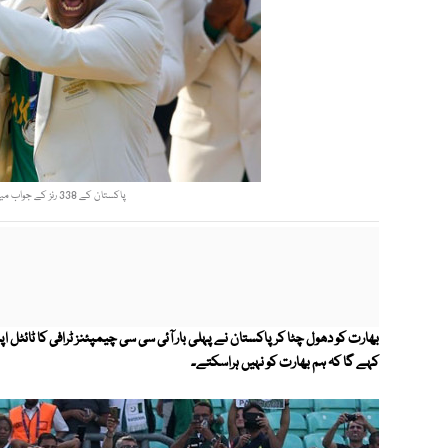
پاکستان کے 338 رنز کے جواب میں بھارتی ٹیم صرف 158 رنز ہی بناسکی۔ فوٹو: آئی سی سی
بھارت کو دھول چٹا کر پاکستان نے پہلی بار آئی سی سی چیمپئنز ٹرافی کا ٹائٹل اپ
کہے گا کہ ہم بھارت کو نہیں ہراسکتے۔