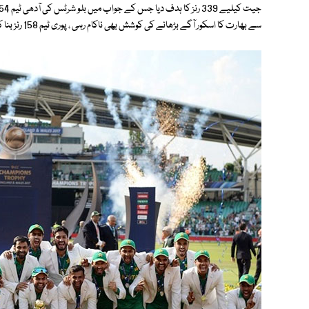
سے بھارت کا اسکور آگے بڑھانے کی کوشش بھی ناکام رہی ، پوری ٹیم 158 رنز بنا کر آؤٹ ہوئی اور یوں پاکستان نے آخری معرکہ 180 رنز سے اپنے نام کرلیا۔