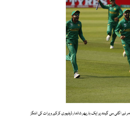
 نے اگلی ہی گیند پر ایک بار پھر شاندار ڈیلیوری کرکے ویرات کی اننگز