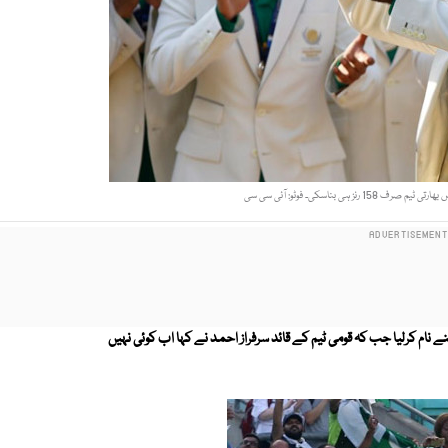
نے نام کرلیا جب کہ قومی ٹیم کے قائد سرفراز احمد نے کہا اب کوئی نہیں