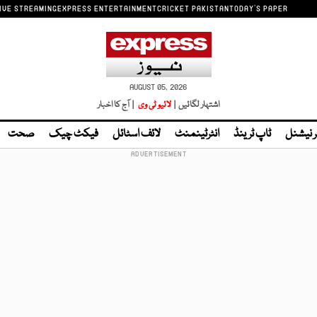
IVE STREAMING
EXPRESS ENTERTAINMENT
CRICKET PAKISTAN
TODAY'S PAPER
AUGUST 05, 2026
اشتہار لگائیں |
لائیو ٹی وی
| آج کا اخبار
ر نیشنل
ٹاپ ٹرینڈ
انٹرٹینمنٹ
لائف اسٹائل
فیکٹ چیک
صحت