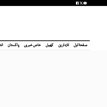
صفحۂ اول
تازہ ترین
کھیل
خاص خبریں
پاکستان
انٹ