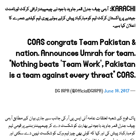
KARACHI:
آرمی چیف جنرل قمر جاوید باجوہ نے چیمپیئنز ٹرافی کرکٹ ٹورنامنٹ
جیتنے پر پاکستان کرکٹ ٹیم کو مبارکباد پیش کرتے ہوئے پوری ٹیم کیلئے عمرے کا
اعلان کیا ہے۔
COAS congrats Team Pakistan &
nation. Announces Umrah for team.
"Nothing beats 'Team Work', Pakistan
is a team against every threat" COAS.
June 18, 2017
— DG ISPR (@OfficialDGISPR)
پاک فوج کے شعبہ تعلقات عامہ آئی ایس پی آر کی جانب سے جاری بیان کے مطابق آرمی
چیف جنرل قمر جاوید باجوہ نے بھارت کو شکست دے کر چیمپیئنز بننے پر قومی ٹیم
کو مبارکباد پیش کی اور کہا کہ کوئی بھی چیز ٹیم ورک کو شکست نہیں دے سکتی اور