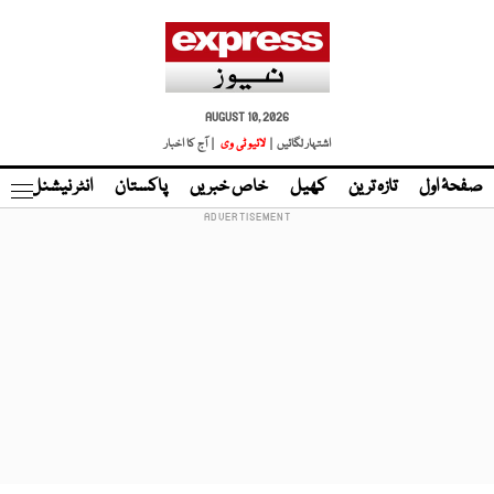
AUGUST 10, 2026
اشتہار لگائیں |
لائیو ٹی وی
| آج کا اخبار
صفحۂ اول
تازہ ترین
کھیل
خاص خبریں
پاکستان
انٹر نیشنل
ٹا