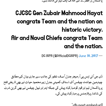
پاکستان ہر خطرے کے خلاف ایک ٹیم کی مانند ہے۔
CJCSC Gen Zubair Mahmood Hayat
congrats Team and the nation on
historic victory.
Air and Naval Chiefs congrats Team
and the nation.
June 18, 2017
— DG ISPR (@OfficialDGISPR)
ڈی جی آئی ایس پی آر میجر جنرل آصف غفور کی جانب سے جاری بیان کے مطابق
چیئرمین جوائنٹ چیفس آف اسٹاف کمیٹی جنرل زبیر محمود حیات نے بھی تاریخی فتح
پر پاکستان ٹیم اور قوم کو مبارکباد پیش کی جبکہ ایئر اور نیول چیفس نے بھی گرین شرٹ
کی شاندار پرفارمنس پر مبارکباد پیش کی۔
[fb-post-embed url="