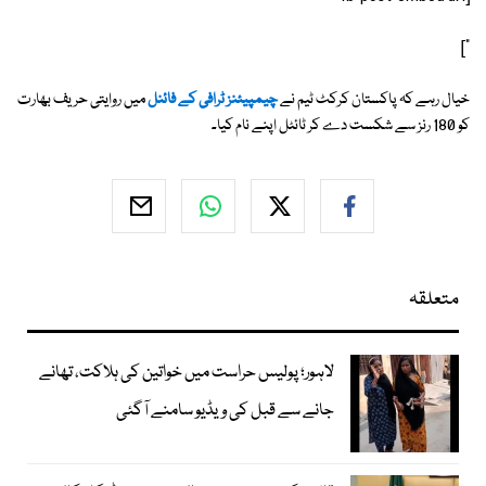
"]
خیال رہے کہ پاکستان کرکٹ ٹیم نے
چیمپیئنز ٹرافی کے فائنل
میں روایتی حریف بھارت
کو 180 رنز سے شکست دے کر ٹائٹل اپنے نام کیا۔
متعلقہ
لاہور؛ پولیس حراست میں خواتین کی ہلاکت، تھانے
جانے سے قبل کی ویڈیو سامنے آگئی