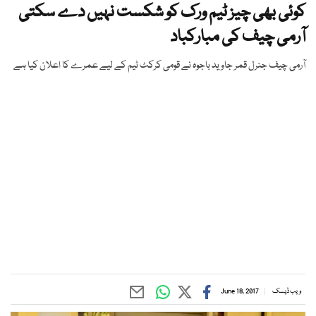
کوئی بھی چیز ٹیم ورک کو شکست نہیں دے سکتی
آرمی چیف کی مبارکباد
آرمی چیف جنرل قمر جاوید باجوہ نے قومی کرکٹ ٹیم کے لیے عمرے کا اعلان کیا ہے
ویب ڈیسک
June 18, 2017