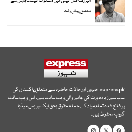
میر رضا قتل کیس میں مشکوک گیسٹ ہاؤس سے
متعلق پیش رفت
express.pk
خبروں اور حالات حاضرہ سے متعلق پاکستان کی
سب سے زیادہ وزٹ کی جانے والی ویب سائٹ ہے۔ اس ویب سائٹ
پر شائع شدہ تمام مواد کے جملہ حقوق بحق ایکسپریس میڈیا
گروپ محفوظ ہیں۔