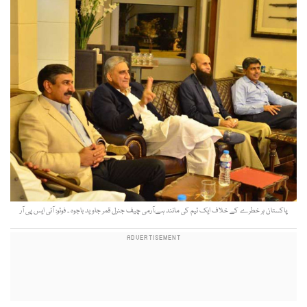
پاکستان ہر خطرے کے خلاف ایک ٹیم کی مانند ہے،آرمی چیف جنرل قمر جاوید باجوہ ۔ فوٹو: آئی ایس پی آر