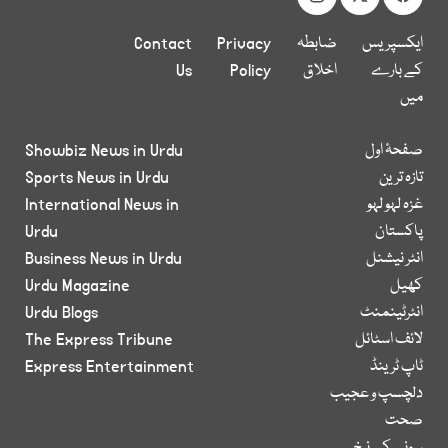
ایکسپریس
ضابطہ
Privacy
Contact
کے بارے
اخلاق
Policy
Us
میں
صفحۂ اول
Showbiz News in Urdu
تازہ ترین
Sports News in Urdu
غزہ لہو لہو
International News in
پاکستان
Urdu
انٹر نیشنل
Business News in Urdu
کھیل
Urdu Magazine
انٹرٹینمنٹ
Urdu Blogs
لائف اسٹائل
The Express Tribune
ٹاپ ٹرینڈ
Express Entertainment
دلچسپ و عجیب
صحت