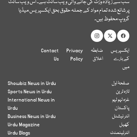
سب سے زیادہ وزٹ کی جانے والی ویب سائٹ ہے۔ اس ویب سائٹ
پر شائع شدہ تمام مواد کے جملہ حقوق بحق ایکسپریس میڈیا
گروپ محفوظ ہیں۔
ایکسپریس
ضابطہ
Privacy
Contact
کے بارے
اخلاق
Policy
Us
میں
صفحۂ اول
Showbiz News in Urdu
تازہ ترین
Sports News in Urdu
غزہ لہو لہو
International News in
پاکستان
Urdu
انٹر نیشنل
Business News in Urdu
کھیل
Urdu Magazine
انٹرٹینمنٹ
Urdu Blogs