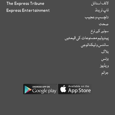
لائف اسٹائل
The Express Tribune
ٹاپ ٹرینڈ
Express Entertainment
دلچسپ و عجیب
صحت
سونے کے نرخ
پیٹرولیم مصنوعات کی قیمتیں
سائنس و ٹیکنالوجی
بلاگ
بزنس
ویڈیوز
جرائم