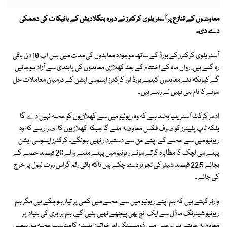
معاوضوں کے تنازع پر آسٹریلوی کرکٹرز نے دورہ بنگلادیش کے بائیکاٹ کی دھمکی
دے دی۔
آسٹریلوی کرکٹرز کے بورڈ کے ساتھ موجودہ معاہدوں کی مدت میں بس اب 10 دن باقی
رہ گئے ہیں، رواں ماہ کے اختتام کے بعد کھلاڑی معاہدوں کی پابندی سے آزاد ہوجائیں
گے کیونکہ نئے معاہدوں کیلیے بورڈ اور کرکٹرز ایسوسی ایشن کے درمیان معاملات حل
ہونے کا نام ہی نہیں لے رہے ہیں۔
ادھر کرکٹ آسٹریلیا بضد ہے کہ وہ ریونیو میں سے کھلاڑیوں کو حصہ نہیں دے گا
بلکہ ٹاپ پلیئرز کو صرف فکس معاوضہ ملے گا جبکہ کھلاڑیوں کا اصرار ہے کہ وہ
ریونیو میں سے حصے کے اپنے حق سے دستبردار نہیں ہونگے۔ کرکٹرز ایسوسی ایشن
پہلے ہی لچک کا مظاہرہ کرتے ہوئے ریونیو میں پہلے ملنے والے 26 فیصد حصے کے
بجائے 22.5 فیصد شیئر کی تجویز دے چکے ہیں تاکہ باقی رقم گراس روٹ لیول پر خرچ
کی جائے۔
وارنر کہتے ہیں کہ ہم اپنے ریونیو میں سے حصے میں کمی پر تیار ہوچکے ہیں مگر ہم
ریونیو شیئرنگ ماڈل سے ایک انچ بھی پیچھے نہیں ہٹیں گے، ہم برابری کی بنیاد پر
معاوضہ چاہتے ہیں۔ جس میں ڈومیسٹک اور خواتین پلیئرز کا مناسب حصہ ہو، ہمیں