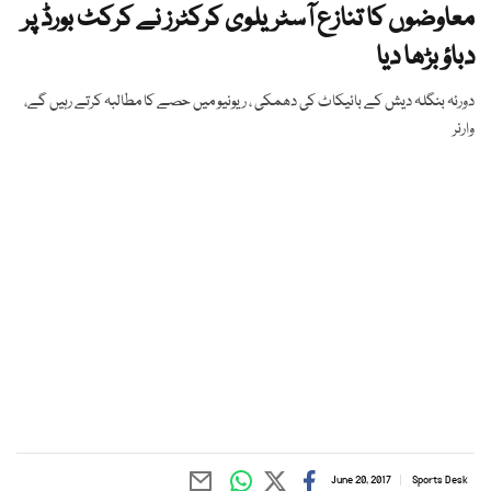
معاوضوں کا تنازع آسٹریلوی کرکٹرز نے کرکٹ بورڈ پر
دباؤ بڑھا دیا
دورئہ بنگلہ دیش کے بائیکاٹ کی دھمکی ، ریونیو میں حصے کا مطالبہ کرتے رہیں گے،
وارنر
June 20, 2017
Sports Desk