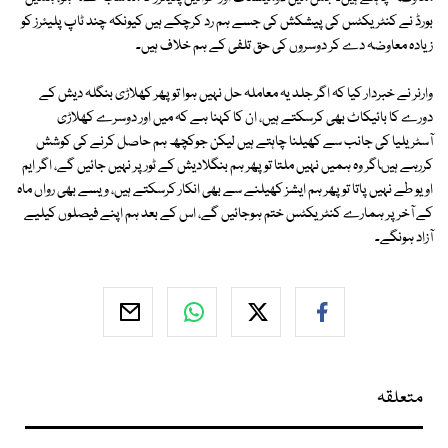
بورڈ نے کنٹریکٹس کی پیشکش کی جسے ہم رد کرچکے ہیں کیونکہ چند ٹاپ پلیئرز کو
زیادہ معاوضہ دے کر دوسروں کی حق تلفی کے ہم خلاف ہیں۔
وارنر نے خبردار کیا کہ اگر جلد یہ معاملہ حل نہیں ہوا تو پھر کھلاڑی بنگلہ دیش کے
دورے کا بائیکاٹ بھی کرسکتے ہیں، ان کا کہنا ہے کہ میں اور دوسرے کھلاڑی
آسٹریلیا کی جانب سے کھیلنا چاہتے ہیں لیکن جوکچھ ہم حاصل کرنے کی کوشش
کررہے ہیںاگر وہ ہمیں نہیں ملتا تو پھر ہم بنگلادیش کے ٹور پر نہیں جائیں گے، اگر ایم
او یو طے نہیں پاتا تو پھر ہم ایشز کھیلنے سے بھی انکار کرسکتے ہیں، ویسے بھی رواں ماہ
کے آخر پر ہمارے کنٹریکٹس ختم ہوجائیں گے، اس کے بعد ہم اپنے فیصلوں کیلیے
آزاد ہونگے۔
متعلقہ