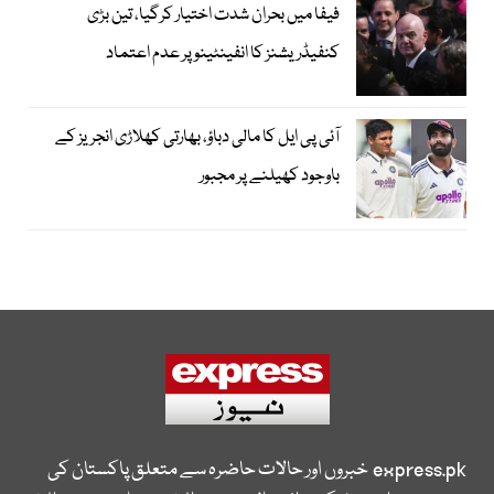
فیفا میں بحران شدت اختیار کرگیا، تین بڑی
کنفیڈریشنز کا انفینٹینو پر عدم اعتماد
آئی پی ایل کا مالی دباؤ، بھارتی کھلاڑی انجریز کے
باوجود کھیلنے پر مجبور
express.pk
خبروں اور حالات حاضرہ سے متعلق پاکستان کی