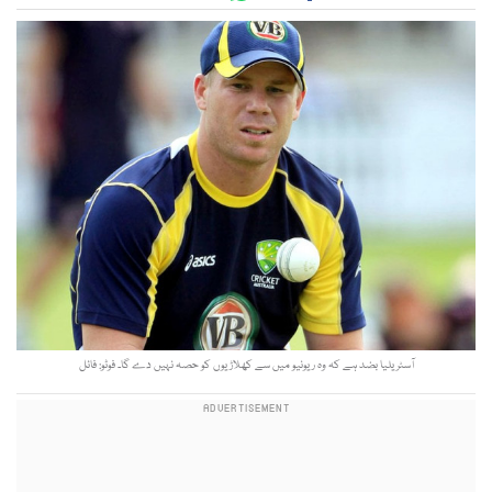
آسٹریلیا بضد ہے کہ وہ ریونیو میں سے کھلاڑیوں کو حصہ نہیں دے گا۔ فوٹو: فائل