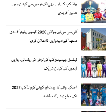
ورلڈ کپ کے لیے ابھی تک تو میں ہی کپتان ہوں،
شاہین آفریدی
آئی سی سی نے جولائی 2026 کیلیے 'پلیئر آف دی
منتھ' کے امیدواروں کا اعلان کر دیا
نیشنل چیمپئنز کپ کی ٹرافی کی رونمائی، چاروں
ٹیموں کے کپتان شریک
اجنکیا رہانے کا روہت اور کوہلی کو ورلڈکپ 2027
تک موقع دینے کا مطالبہ