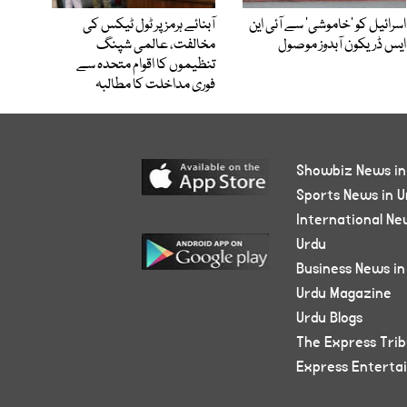
اسرائیل کو ’خاموشی‘ سے آئی این
آبنائے ہرمز پر ٹول ٹیکس کی
ایس ڈریکون آبدوز موصول
مخالفت، عالمی شپنگ
تنظیموں کا اقوام متحدہ سے
فوری مداخلت کا مطالبہ
Showbiz News in
Sports News in U
International Ne
Urdu
Business News in
Urdu Magazine
Urdu Blogs
The Express Tri
Express Enterta