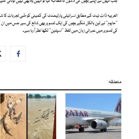
جب انہوں نے اپنے بچوں کی لاشوں کا مطالبہ کیا تو انہیں وہ بھی نہیں لوٹائی گئ
العربیہ ڈاٹ نیٹ کے مطابق اسرائیلی پارلیمنٹ کی کمیٹی کو طبی تجربات کا شکا
''حایوم'' نے تین بالکل ننگے بچوں کی ایک تصویر بھی شائع کی ہے جس میں ان ک
کی تصویر میں عبرانی زبان میں لفظ ''اسپلین'' لکھا نظر آرہا ہے۔
متعلقہ