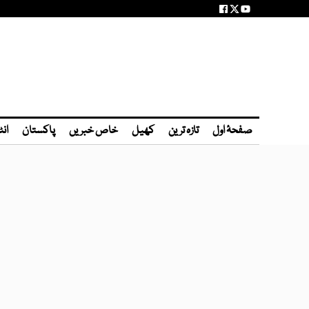
صفحۂ اول
تازہ ترین
کھیل
خاص خبریں
پاکستان
انٹ