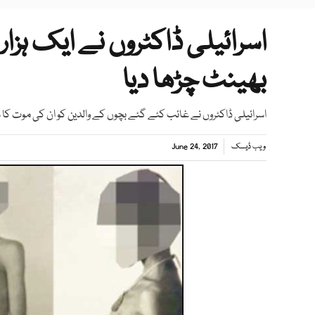
اسرائیلی ڈاکٹروں نے ایک ہزا
بھینٹ چڑھا دیا
اسرائیلی ڈاکٹروں نے غائب کئے گئے بچوں کے والدین کو ان کی موت کا 
ویب ڈیسک
June 24, 2017