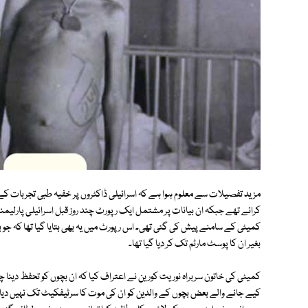
کرائے تھے جبکہ ان بیانات پر مشتمل ایک رپورٹ چند روز قبل اسرائیلی پارلی
کمیٹی کے سامنے پیش کی گئی تھی۔ اس رپورٹ میں یہ بھی بتایا گیا تھا کہ جو
بغیر ان کا پوسٹ مارٹم تک کر دیا گیا تھا۔
کمیٹی کی خاتون سربراہ نوریت کورین نے اعتراف کیا کہ ان بچوں کو تحفظ دینا چاہ
کیے جانے والے بعض بچوں کے والدین کو ان کی موت کا سرٹیفکیٹ تک نہیں دیا گیا