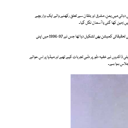
یہ ڈاٹ نیٹ کے مطابق اسرائیل کے قیام کے کچھ عرصے بعد ہی، 1950 کی دہائی میں یمن، مشرق اور بلقان سے تعلق رکھنے والے ایک ہزار بچے
یں زمین کھا گئی یا آسمان نگل گیا۔
اس واقعے کی چھان بین کے لیے برسوں بعد اسرائیلی پارلیمنٹ نے ایک خصوصی تحقیقاتی کمیشن بھی تشکیل دیا تھا جس نے 97-1996 میں اپنی
ی ڈاکٹروں نے خفیہ طور پر طبی تجربات کیے تھے اور میڈیا پر اس حوالے
جلاس ہوا ہے۔