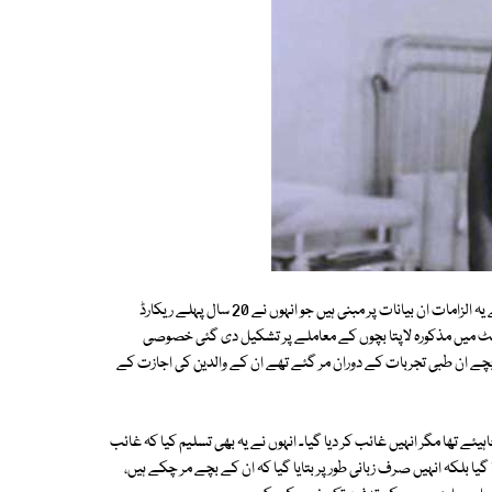
مزید تفصیلات سے معلوم ہوا ہے کہ اسرائیلی ڈاکٹروں پر خفیہ طبی تجربات کے یہ الزامات ان بیانات پر مبنی ہیں جو انہوں نے 20 سال پہلے ریکارڈ
منٹ میں مذکورہ لاپتا بچوں کے معاملے پر تشکیل دی گئی خصوصی
 بچے ان طبی تجربات کے دوران مر گئے تھے ان کے والدین کی اجازت کے
یئے تھا مگر انہیں غائب کر دیا گیا۔ انہوں نے یہ بھی تسلیم کیا کہ غائب
 بلکہ انہیں صرف زبانی طور پر بتایا گیا کہ ان کے بچے مر چکے ہیں،