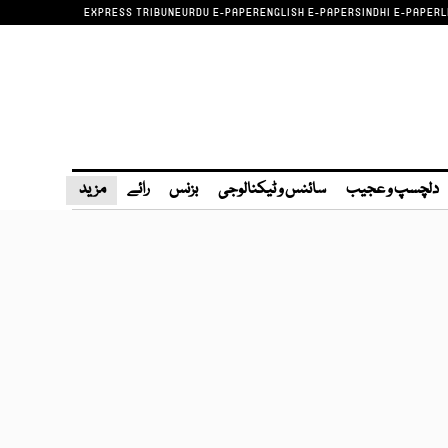
EXPRESS TRIBUNE
URDU E-PAPER
ENGLISH E-PAPER
SINDHI E-PAPER
L
دلچسپ و عجیب
سائنس و ٹیکنالوجی
بزنس
رائے
مزید