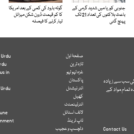
جنوبی کوریا میں شدید گرمی کے
گولہ بارود کی کمی کے بعد امریکا
باعث ہلاکتوں کی تعداد 21 تک
کا کم قیمت ڈرون شکن میزائل
پہنچ گئی
تیار کرنے کا فیصلہ
صفحۂ اول
 Urdu
تازہ ترین
rdu
غزہ لہو لہو
ws in
پاکستان
کی سب سے زیادہ
انٹر نیشنل
 Urdu
 تمام مواد کے
کھیل
انٹرٹینمنٹ
لائف اسٹائل
bune
ٹاپ ٹرینڈ
inment
دلچسپ و عجیب
Contact Us