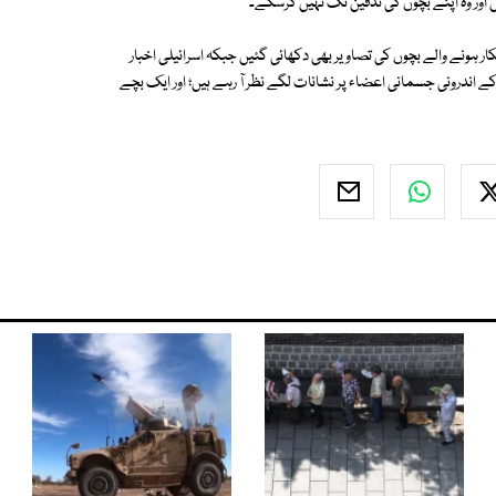
یں اور وہ اپنے بچوں کی تدفین تک نہیں کرسکے۔
ر ہونے والے بچوں کی تصاویر بھی دکھائی گئیں جبکہ اسرائیلی اخبار
ے اندرونی جسمانی اعضاء پر نشانات لگے نظر آ رہے ہیں؛ اور ایک بچے