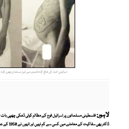
اسرائیلی اخبار کی شائع کردہ تصویر میں تین مسلمان بچوں کو د
لاہور:
فلسطینی مسلمانوں پر اسرائیل فوج کے مظالم کوئی ڈھکی چھپی بات ن
ڈاکٹر بھی س