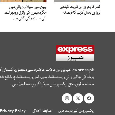
قطر کا بحرین اور کویت کیلئے
چین میں سیلاب: پانی میں
پروزیں بحال کرنے کا فیصلہ
مگرمچھوں کی وائرل ویڈیو اے
آئی سے تیار کی گئی ہے
express.pk
خبروں اور حالات حاضرہ سے متعلق پاکستان 
وزٹ کی جانے والی ویب سائٹ ہے۔ اس ویب سائٹ پر شائع شدہ
جملہ حقوق بحق ایکسپریس میڈیا گروپ محفوظ ہیں۔
ایکسپریس کے بارے میں
ضابطہ اخلاق
Privacy Policy