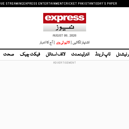
IVE STREAMING
EXPRESS ENTERTAINMENT
CRICKET PAKISTAN
TODAY'S PAPER
AUGUST 06, 2026
اشتہار لگائیں |
لائیو ٹی وی
| آج کا اخبار
ر نیشنل
ٹاپ ٹرینڈ
انٹرٹینمنٹ
لائف اسٹائل
فیکٹ چیک
صحت