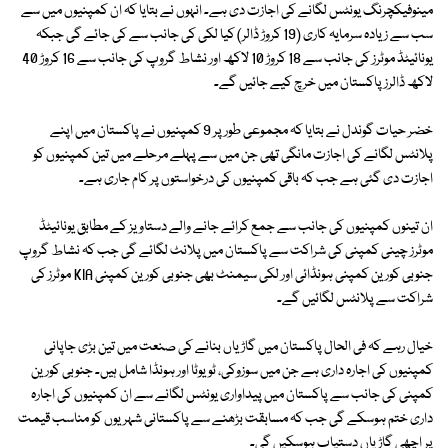
مینوفیکچرنگ یونٹس لگانے کی اجازت دی ہے۔ انہوں نے بتایا کہ ان کمپنیوں میں سے
سب سے زیادہ سرمایہ کاری (19 کروڑ ڈالر) کیا لکی کی جانب سے کی جائے گی جبکہ
یونائیٹڈ موٹرز کی جانب سے 18 کروڑ 10 لاکھ اور نشاط گروپ کی جانب سے 16 کروڑ 40
لاکھ ڈالرز پاکستان میں خرچ کیے جائیں گے۔
خضر حیات گوندل نے بتایا کہ مجموعی طور پر 9 کمپنیوں نے پاکستان میں اپنے
پلانٹس لگانے کی اجازت مانگی تھی جن میں سے پہلے مرحلے میں تین کمپنیوں کو
اجازت دی گئی ہے جب کہ باقی کمپنیوں کی درخواستوں پر کام جاری ہے۔
ان تینوں کمپنیوں کی جانب سے جمع کرائے جانے والے دستاویز کے مطابق یونائیٹڈ
موٹرز چینی کمپنی کی شراکت سے پاکستان میں پلانٹ لگائے گی جب کہ نشاط گروپ
جنوبی کورین کمپنی ہونڈائی اور لکی سیمنٹ بھی جنوبی کورین کمپنی KIA موٹرز کی
شراکت سے پلانٹس لگائیں گے۔
خیال رہے کہ فی الحال پاکستان میں گاڑیاں بنانے کی صنعت میں تین بڑی جاپانی
کمپنیوں کی اجارہ داری ہے جن میں سوزوکی، ٹویوٹا اور ہونڈا شامل ہیں۔ جنوبی کورین
کمپنی کی جانب سے پاکستان میں پیداواری یونٹس لگانے سے ان کمپنیوں کی اجارہ
داری ختم ہوسکے گی جب کہ مسابقت بڑھنے سے پاکستانی شہریوں کو مناسب قیمت
پر اچھی گاڑیاں دستیاب ہوسکیں گی۔