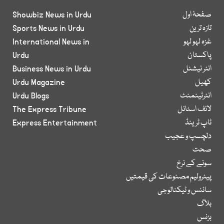
صفحۂ اول
Showbiz News in Urdu
تازہ ترین
Sports News in Urdu
غزہ لہو لہو
International News in
پاکستان
Urdu
انٹر نیشنل
Business News in Urdu
کھیل
Urdu Magazine
انٹرٹینمنٹ
Urdu Blogs
لائف اسٹائل
The Express Tribune
ٹاپ ٹرینڈ
Express Entertainment
دلچسپ و عجیب
صحت
سونے کے نرخ
پیٹرولیم مصنوعات کی قیمتیں
سائنس و ٹیکنالوجی
بلاگ
بزنس