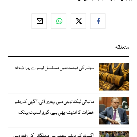
متعلقہ
سونے کی قیمت میں مسلسل تیسرے روز اضافہ
مالیاتی ٹیکنالوجی میں بہتری آئی، آگہی کے بغیر
خطرات کا اندیشہ بھی ہے، گورنر اسٹیٹ بینک
اگست کے پہلے ہفتے ہی مہنگائی کی رفتار میں