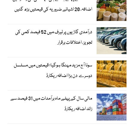
اضافہ، 20 اشیائے ضروریہ کی قیمتیں بڑھ گئیں
درآمدی گاڑیوں پر ٹیرف میں 52 فیصد کمی کی
تجویز، اختلافات برقرار
سونا آج مزید مہنگا ہوگیا؛ قیمتوں میں مسلسل
دوسرے دن بڑا اضافہ ریکارڈ
مالی سال کے پہلے ماہ برآمدات میں 31 فیصد سے
زائد اضافہ ریکارڈ