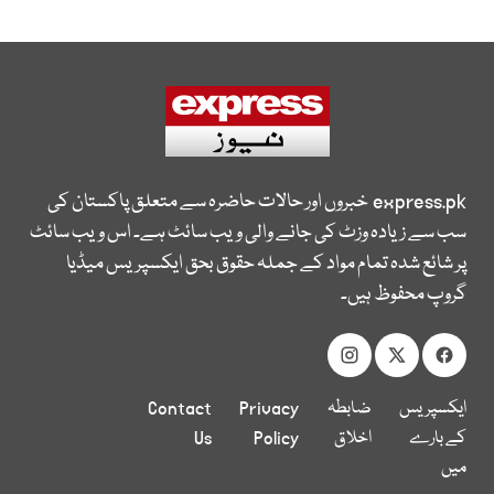
express.pk
خبروں اور حالات حاضرہ سے متعلق پاکستان کی
سب سے زیادہ وزٹ کی جانے والی ویب سائٹ ہے۔ اس ویب سائٹ
پر شائع شدہ تمام مواد کے جملہ حقوق بحق ایکسپریس میڈیا
گروپ محفوظ ہیں۔
ایکسپریس
ضابطہ
Privacy
Contact
کے بارے
اخلاق
Policy
Us
میں