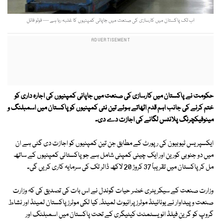
اب تک پاکستان میں کارسازی کی صنعت میں جاپانی کمپنیوں کا غلبہ رہا ہے — فوٹو فائل
حکومت نے پاکستان میں کارسازی کی صنعت میں جاپانی کمپنیوں کی اجارہ داری کو
ختم کرنے کی جانب اہم قدم اٹھاتے ہوئے تین نئی کمپنیوں کو پاکستان میں اسمبلنگ و
مینوفیکچرنگ پلانٹس لگانے کی اجازت دے دی۔
ایکسپریس ٹیوبیون کی رپورٹ کے مطابق جن تین کمپنیوں کو اجازت دی گئی ہے ان
میں دو جنوبی کورین اور ایک چینی کمپنی شامل ہے جو پاکستانی کمپنیوں کے ساتھ
مل کر پاکستان میں تقریباً 37 کروڑ 20 لاکھ ڈالر تک کی سرمایہ کاری کریں گی۔
وزارت صنعت کے سیکریٹری خضر حیات گوندل نے اس بات کی تصدیق کی کہ وزارت
صنعت و پیداوار نے یونائیٹڈ موٹرز پرائیوٹ لمیٹڈ، کیا لکی موٹرز پاکستان لمیٹڈ اور نشاط
گروپ کو گرین فیلڈ انویسٹمنٹ کیٹیگری کے تحت پاکستان میں اسمبلنگ اور