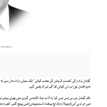
.chaudhry
گوندل برادرز کی''غضب کرپشن کی عجب کہانی'' ایک ہوش ربا داستان ہے' یہ کہا
ندیم افضل چن اب اس کہانی کو آگے لے کر چلیں گے۔
میں ای او بی آئی (ایمپلائز اولڈ ایج بینفٹ انسٹیٹیوشن) میں پہنچ گئے' کنور 