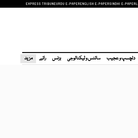
EXPRESS TRIBUNE
URDU E-PAPER
ENGLISH E-PAPER
SINDHI E-PAPER
L
دلچسپ و عجیب
سائنس و ٹیکنالوجی
بزنس
رائے
مزید