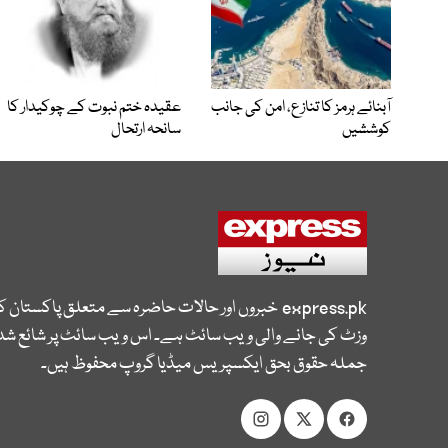
آبنائے ہرمز کا تنازع، امن کی جانب
عقیدہ ختم نبوت کے چوکیدار کا
کوششیں
سانحہ ارتحال
express.pk
خبروں اور حالات حاضرہ سے متعلق پاکستان 
وزٹ کی جانے والی ویب سائٹ ہے۔ اس ویب سائٹ پر شائع شدہ
جملہ حقوق بحق ایکسپریس میڈیا گروپ محفوظ ہیں۔