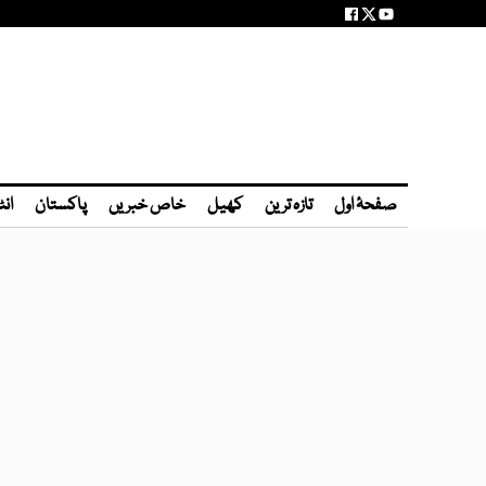
صفحۂ اول
تازہ ترین
کھیل
خاص خبریں
پاکستان
انٹ