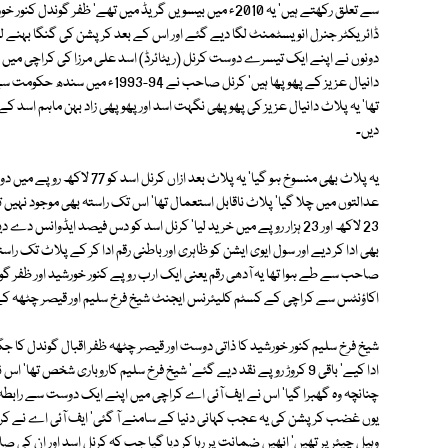
سے تعلق رکھتے ہیں' یہ 2010ء میں بیسویں گریڈ میں تھے' ظفر 
ڈائریکٹر جنرل انویسٹمنٹ لگا دیے گئے اور اس کے بعد کرپشن کی گنگا بہنے لگی'
دونوں نے اپنے ایک تیسرے دوست کرنل (ریٹائرڈ) اسد علی مرزا کی کراچی میں ا
دیں۔
یہ پلاٹ بھی منسوخ ہو گیا' یہ پ
عدالتوں میں چلا گیا' پلاٹ ناقابل استعمال تھا' اس تک راستہ بھی موجود نہیں تھ
23 لاکھ اور 23 ہزار روپے میں خرید لیا' کرنل اسد کو دس فیصد ایڈ
بھی ادا کر دیے اور سول ایوی ایشن کو ظاہری اور باطنی رقم ادا کر کے پلاٹ تک راستہ 
صاحب سے طے ہوا تھا یہ آدھی رقم یعنی ایک ارب روپے کنور خورشید اور ظفر گون
اکاؤنٹس سے کراچی کے کسٹم کلیئرنس ایجنٹ شیخ فرخ سلیم اور قیصر چٹھہ ک
ادا کیے' باقی 9 کروڑ روپے نقد دیے گئے' شیخ فرخ سلیم کاروباری شخص ت
چنانچہ وہ گھبرا گیا' اس نے ایف آئی اے کراچی میں اپنے ایک دوست سے رابطہ کی
یوں غضب کرپشن کی یہ عجب کہانی دنیا کے سامنے آ گئی' ایف آئی اے نے کرنل اسد
وہیل چیئر پر تھیں' انھیں ضمانت پر رہا کر دیا گیا جب کہ کرنل اسد اور ان کی