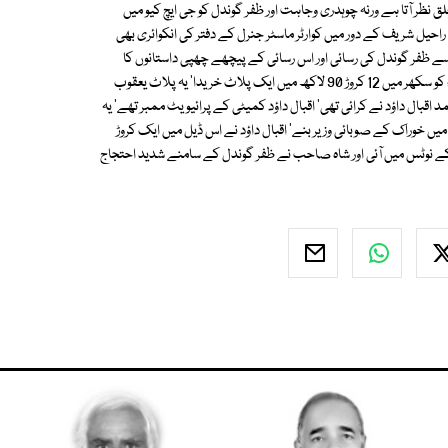
لق نظر آتا ہے ورنہ چوہدری وجاہت اور ظفر گوندل کو جی ایچ کیو میں
رل راحیل شریف کے دور میں کوارٹر ماسٹر جنرل کے دفتر کی انکوائری بھی
سے ظفر گوندل کی رسائی اور اس رسائی کے پیچھے چھپی داستانوں کا
بخوبی اندازہ کر سکتے ہیں'کنور خورشید نے انکشاف کیا ہم نے 13 جنوری 2012ء کو سکھر میں 12 کروڑ 90 لاکھ میں ایک پلاٹ خریدا' یہ پلاٹ یعقوب
اقبال داؤد نے کرائی تھی' اقبال داؤد کمیٹی کے پرائیویٹ ممبر تھے' یہ
2ء میں سندھ کی نگران حکومت میں خوراک کے صوبائی وزیر بنے' اقبال داؤد نے اس ڈیل میں ایک کروڑ
 کے نوٹس میں آئی اور شاہ صاحب نے ظفر گوندل کے سامنے شدید احتجاج