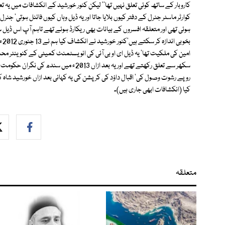
کاروبار کے ساتھ کوئی تعلق نہیں تھا'' لیکن کنور خورشید کے انکشافات میں یہ تع
کوارٹر ماسٹر جنرل کے دفتر کیوں بلایا جاتا اور یہ ڈیل وہاں کیوں فائنل ہوتی' جن
ہوئی تھی اور متعلقہ افسروں کے بیانات بھی ریکارڈ ہوئے تھے تاہم آپ اس ڈیل 
امین کی ملکیت تھا' یہ ڈیل ای او بی آئی کی انویسٹمنٹ کمیٹی کے کنوینئر محمد 
سکھر سے تعلق رکھتے تھے اور یہ بعد ازاں 013
روپے رشوت وصول کی' اقبال داؤد کی کرپشن کی یہ کہانی بعد ازاں خورشید شاہ
کیا (انکشافات ابھی جاری ہیں)۔
متعلقہ