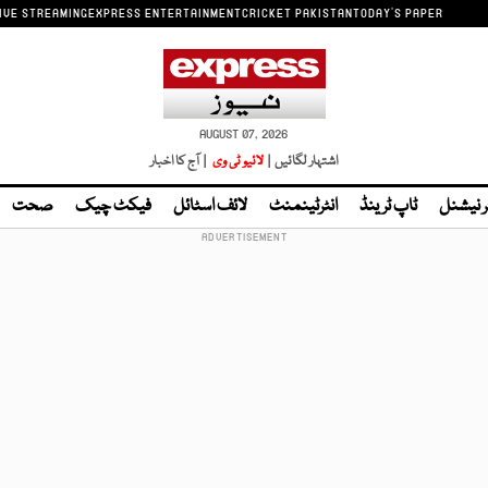
IVE STREAMING
EXPRESS ENTERTAINMENT
CRICKET PAKISTAN
TODAY'S PAPER
AUGUST 07, 2026
اشتہار لگائیں |
لائیو ٹی وی
| آج کا اخبار
ر نیشنل
ٹاپ ٹرینڈ
انٹرٹینمنٹ
لائف اسٹائل
فیکٹ چیک
صحت