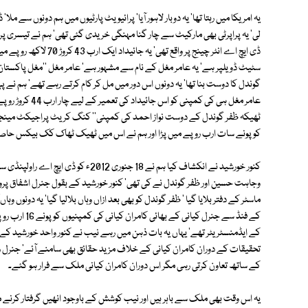
لی' یہ پراپرٹی بھی مارکیٹ سے چار گنا مہنگی خریدی گئی تھی' ہم نے تیسری پراپر
ڈی ایچ اے انٹر چینج پر وا
سٹیٹ ڈویلپر ہے' یہ عامر مغل کے نام سے مشہور ہے' عامر مغل ''مغل پاکستان''
گوندل کا دوست بنا تھا' یہ دونوں اس دور میں مل کر کام کرتے رہے تھے' ہم نے 
عامر مغل ہی کی ک
ٹھیکہ ظفر گوندل کے دوست نواز احمد کی کمپنی'' کنگ کریٹ پراجیکٹ مینجمنٹ
کو پونے سات ارب روپے میں پڑا اور ہم نے اس میں ٹھیک ٹھاک کک بیکس حاص
وجاہت حسین اور ظفر گوندل نے کی تھی' کنور خورشید کے بقول جنرل اشفاق پر
ماسٹر کے دفتر بلایا گیا ' ظفر گوندل کو بھی بعد ازاں وہاں بلالیا گیا' یہ دونوں وہ
کے فنڈ سے جنرل
کے ایڈمنسٹریٹر تھے' یہاں یہ بات ذہن میں رہے نیب نے کنور واحد خورشید ک
تحقیقات کے دوران کامران کیانی کے خلاف مزید حقائق بھی سامنے آئے' جنرل ر
کے ساتھ تعاون کرتی رہی مگر اس دوران کامران کیانی ملک سے فرار ہو گئے۔
یہ اس وقت بھی ملک سے باہر ہیں اور نیب کوشش کے باوجود انھیں گرفتار کرنے م