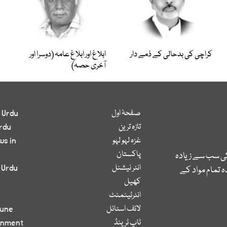
کراچی کی بدحالی کے ذمے دار
ابلاغ اور ابلاغِ عامہ (دوسرا اور
آخری حصہ)
صفحۂ اول
 Urdu
تازہ ترین
rdu
غزہ لہو لہو
ws in
پاکستان
کی سب سے زیادہ
انٹر نیشنل
 Urdu
 تمام مواد کے
کھیل
انٹرٹینمنٹ
لائف اسٹائل
bune
ٹاپ ٹرینڈ
inment