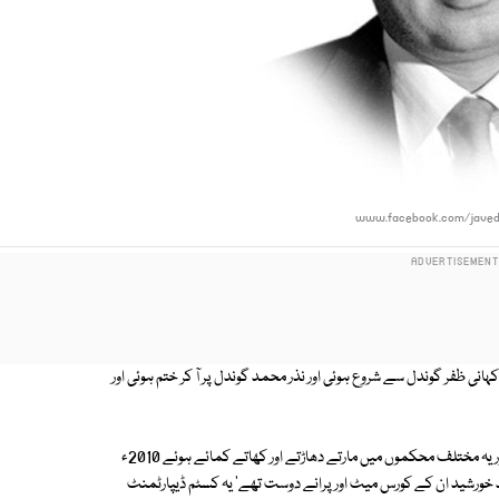
www.facebook.com/javed
نی ظفر گوندل سے شروع ہوئی اور نذر محمد گوندل پر آ کر ختم ہوئی اور
ظفر گوندل نے سی ایس ایس کیا' یہ آڈٹ اینڈ اکاؤنٹس گروپ میں بھرتی ہوئے اور یہ مختلف محکموں میں مارتے دھاڑتے اور کھاتے کمائے ہوئے 2010ء
واحد خورشید ان کے کورس میٹ اور پرانے دوست تھے' یہ کسٹم ڈیپارٹمنٹ