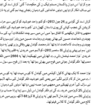
جرم کر لیا' اس دوران پاکستان مسلم لیگ ن کی حکومت آ گئی' کرنل اسد کی اہلی
نے صاف انکار کر دیا یوں دونوں خاندانوں کے درمیان رنجش پیدا ہو گئی اور یہ 
کرنل اسد کی گواہی پر 24 جون 2013ء کو کنور واحد خور
کرپشن کی عجب کہانی کی پوری داستان کھول دی' کنور واحد خورشید کے انکشاف
چوہدری شجاعت حسین کے بھائی چوہدری وجاہت حسین مین پاور' اوورسیز پاکستانی
چوہدری وجاہت کا ماتحت ادارہ تھا' نذر محمد گوندل بھی وفاقی وزیر تھے' یہ دون
خریدی ' نواز احم
ممبرتھا' ظفرگوندل جوانی میں فوج میں بھرتی ہوا تھا' یہ بعد ازاں فوج سے سول س
نواز احمد کا ایک بھائی کاکول اکیڈمی میں گوندل کا کورس میٹ تھا' یہ کورس میٹ ن
اے میں مل کر کام کرنے لگے' میں یعنی کنور خورشید ظفر گوندل کے ساتھ لاہور گ
نے سڑک کے آخری ٹھیکے میں مجھے میرا حصہ نہیں دیا تھا' دونوں کے درمیان تکرار 
پراپرٹی 25 کروڑ میں خریدے گی اور ظفر گوندل اس ڈیل سے اپنا پرانا حساب 
پراپرٹی 36۔سی مین لوئر مال لاہور
کالج میں ظفر گوندل کا کلاس فیلو تھا۔