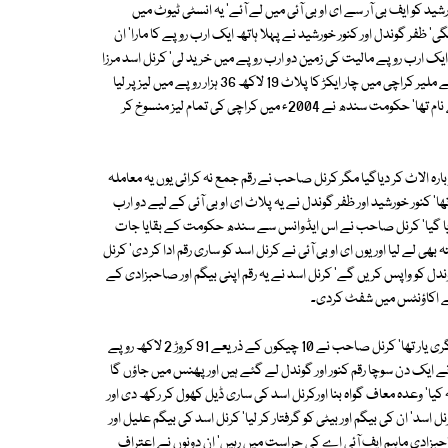
گوندل کنور خورشید کو ایف بی آر سے ای او بی آئی میں لے آئے' یہ انسٹی ٹیوٹ میں
 ظفر گوندل اور کنور خورشید نے پہلا ہاتھ ایک ارب روپے کا مارا' ان
یک ارب روپے مالیت کی زمین دو ارب روپے میں خرید لی' کرنل اسد مرزا
دانیال عزیز کے پھوپھا ہیں' کرنل صاحب نے 94-1993ء میں سندھ حکومت سے ملیر کراچی میں چار ایکڑ کا پلاٹ 19 لاکھ 36 ہزار روپے میں لیز پر لیا
تھا' یہ پلاٹ دانیال عزیز کی پھوپھی نگہت اسد اور پھوپھی زاد بہن ماہم اسد کے نام تھا' حکومت سندھ نے 2004ء میں کراچی کی تمام لیز منسوخ کر
لاٹ بعد ازاں کرنل اسد کو 77 لاکھ روپے میں دوبارہ الاٹ کر دیاگیا مگر کرنل صاحب نے رقم جمع نہ کرائی یوں یہ معاملہ
ا' کنور خورشید اور ظفر گوندل نے یہ پلاٹ ای او بی آئی کے لیے دو ارب
وانس دے دیا گیا' کرنل صاحب نے اس ایڈوانس سے سندھ حکومت کے بقایا جات
بھی لے لیا اور یوں ای او بی آئی نے کرنل اسد کو ساری رقم ادا کر دی' کرنل
دل کو واپس کریں گے' کرنل اسد نے یہ رقم اپنی بیگم اور صاحبزادی کے
ے اکاؤنٹس میں شفٹ کردی۔
شیخ فرخ سلیم کنور خورشید کا ذاتی دوست اور قیصر چٹھہ ظفر اقبال گوندل کا جگری یار تھا' کرنل صاحب نے 10 چیکوں کے ذریعے 91 کروڑ 2 لاکھ روپے
ھا' اس نے ایک دن سوچا رقم کنور اور گوندل لے گئے ہیں اور پھنس میں جاؤں گا
ا' وعدہ معاف گواہ بنا اورکرنل اسد کی ساری ڈیل کھول کر رکھ دی اور
' ان کی بیگم اور بیٹی کو گرفتار کر لیا' کرنل اسد کی بیگم علیل اور
 صاحبزادی ماہم ایف آئی اے کی حراست میں رہیں' ان دونوں نے اعتراف