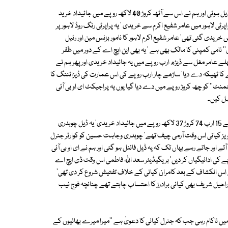
یہ امریکا میں رہتا تھا' یہ دوبار لاہور آیا' پرائیویٹ پارٹیوں میں ہم دونوں سے ملا' ڈیل ہوئی اور ہم نے اس سے آٹھ کروڑ 40 لاکھ روپے میں جائیداد خرید
ٹی لاہور میں عامر شفیع اکرم سے خریدی ' یہ پراپرٹی رنگ روڈ لاہور پر
قع تھی' یہ جائیداد ایک ارب 43 کروڑ 70 لاکھ روپے میں خریدی گئی تھی' عامر شفیع اکرم لاہور کا نامور بزنس مین اور رئیل
 نامی کمپنی کا مالک بھی ہے ' یہ بھی این ایچ اے کے دور میں ظفر
پہلے عامر مغل سے ڈیڑھ ارب روپے میں یہ جائیداد خریدی اور پھر ہم نے
مپنی کو اس جائیداد کی تعمیر کے لیے چار ارب 44 کروڑ روپے کا ٹھیکہ دے دیا' ساڑھے چار ارب روپے کی اس عمارت کی ڈیزائننگ کا
'' کو چھ کروڑ روپے میں دے دیا گیا یوں یہ پراجیکٹ ای او بی آئی
ل کیں۔
کنور خورشید نے انکشاف کیا ہم نے 18 جنوری 2012ء کو ڈی ایچ اے راولپنڈی سے 15 ارب 74 کروڑ 37 لاکھ روپے میں جائیداد خریدی' یہ ڈیل چوہدری
ویز کیانی اس وقت آرمی چیف تھے' چوہدری وجاہت حسین کو کوارٹر جنرل
اں آتے اور جاتے رہے یہاں تک کہ یہ ڈیل فائنل ہو گئی اور ہم نے ای او بی آئی
 کیانی کے بھائی کامران کیانی کی کمپنیوں کو پونے 16 ارب روپے کی ادائیگیاں کر دیں' بریگیڈیئر سعد اللہ فاطمی اس وقت ڈی ایچ اے
ے اس انکشاف کے بعد کامران کیانی کے خلاف تفتیش شروع کر دی تھی'
احیل شریف بھی کیانی برادرز کا احتساب چاہتے تھے چنانچہ فوج نیب
یں ناکام رہی جب کہ جنرل کیانی کا دعویٰ ہے ''میرا میرے بھائیوں کے