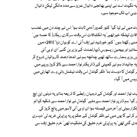
ہ نگہت اسد نے اپنے بھانجے دانیال عزیز سے مدد مانگی لیکن دانیال
ناراضی اب تک موجود ہے۔
شید کو کراچی سے حراست میں لے لیا گیا' کنور کمزور آدمی ثابت ہوا' اس نے چند دن میں غضب
ات تہلکہ خیز تھے' یہ انکشافات اس وقت سرکاری ریکارڈ کا حصہ ہیں'
مجھے یہ فائل دیکھنے کا اتفاق ہوا' میں اس میں سے چند انکشافات آپ کے سامنے رکھتا ہوں' کنور خورشید نے ایف آئی اے کو بیان دیا' 2011ء میں
ز اور ہیومین ریسورس ڈیپارٹمنٹ کے وزیر بن گئے' ای او بی آئی
وں وزیر ہمارے ساتھ تھے چنانچہ ہم نے اندھا دھند کارروائیاں شروع کر
دیں' ہم نے پہلی پراپرٹی 16 ستمبر 2011ء کو لاہور میں خریدی' یہ فقیر پلازہ تھا' یہ جائیداد ہم نے کمپنی کے ڈائریکٹر نواز احمد سے 25 کروڑ روپے میں
د نیشنل ہائی وے اتھارٹی میں ٹھیکیدار تھا' یہ 2004ء میں ظفر گوندل کا دوست بنا' ظفر گوندل اس وقت نیشنل ہائی وے اتھارٹی میں
روس میں آ گیا۔
واز احمد اور گوندل کے درمیان رابطے کا ذریعہ بنااور یہ دونوں این ایچ
یا' ہم ڈنر پر نواز احمد سے ملے' گوندل نے نواز احمد سے شکوہ کیا تم
ہوئی اور آخر میں فیصلہ ہوا ای او بی آئی لاہور میں پانچ کروڑ کی
برابر کر لے گا یوں میں نے ظفر گوندل کے حکم پر یہ پراپرٹی خرید لی' دوسری
 تھی' یہ پراپرٹی 8 کروڑ 40 لاکھ روپے میں خریدی گئی تھی' یہ پراپرٹی خرم خلیق کی ملکیت تھی' خرم خلیق ایف سی