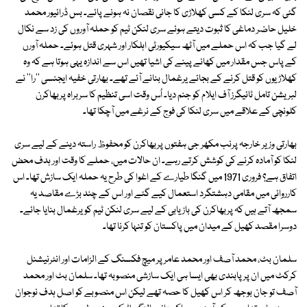
گئی کہ سری لنکا کے کسی کھلاڑی کا جانی نقصان نہ ہونے پائے۔ بس ڈرائیور محمد
خلیل حاضر دماغی کا ثبوت دیتے ہوئے سری لنکن ٹیم کو حملہ آوروں کی زد سے نکال
لے گیا جب کہ اس حملے میں آٹھ سیکیورٹی اہلکار اور شہری قتل ہوئے۔ حملہ آورں
کے پاس جس مقدار میں کھانے پینے کی اشیا تھیں اس سے اندازہ یہی ہوتا ہے کہ وہ
کھلاڑیوں کو قتل کرنے کے بجائے یرغمال بنانے آئے تھے۔ بھارتی خفیہ ایجنسی ''را'' نے
لبریشن تامل ٹائیگرز آف ایلام کو جنم دیا۔ اُس وقت اسی تنظیم کا سربراہ پربھاکرن
کلونچی کے علاقے میں سری لنکا کی فوج کے نرغے میں آچکا تھا۔
بھارتی وزیر خارجہ پرنب مکھر جی ہفتوں پربھاکرن کو محفوظ راستہ دینے کے لیے سری
لنکا کو آمادہ کرنے کی کوشش کرتے رہے۔ ان حالات میں، حملے کا وقت اور ہدف محض
اتفاق ہے؟ فروری 1971 میں گنگا طیارے کے اغوا کی طرح یہ حملہ ایک سازش تھا۔ اس
کارروائی میں مقامی دہشتگرد استعمال کیے گئے اور اس کے چند بڑے مقاصد یہ
سمجھ آتے ہیں کہ پربھاکرن کی بازیابی کے لیے سری لنکن ٹیم کو یرغمال بنایا جائے۔
دوسرا مقصد کھیل کے میدان میں پاکستان کو تنہا کرنا تھا۔
سلمان بٹ، محمد آصف اور محمد عامر پر میچ فکسنگ کے الزامات اور انٹرنیشنل
کرکٹ میں ان پر پابندی بھی ایسا ہی ایک سازشی منصوبہ تھا۔ سلمان بٹ اور محمد
آصف تو جان بوجھ کر اس کھیل کا حصہ تھے لیکن اس منصوبے کو اصل ہدف نوجوان