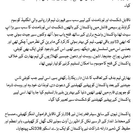
کیا۔
ناقابل شکست اور ٹورنامنٹ کے لیے سب سے فیورٹ ٹیم قرار پانے والی انگلیڈ کو ہوم
گراؤنڈ پر سیمی فائنل میں پاکستان کے ہاتھوں شکست اس ٹورنامنٹ کا سب سے بڑا اپ
سیٹ تھا۔پاکستان واضح برتری کے ساتھ فتح یاب ہوا، آٹھ وکٹوں سے جیت ہوئی جب
کہ ابھی 13اوور باقی تھے۔ ٹیم کی بہتر ہوتی کارکردگی ماہرین کی نظر میں آچکی تھی اور
بعضے اس میں تسلسل بھی دیکھ رہے تھے، اس کے باوجود کوئی ایک بھی کوہلی،
دھونی، یوراج، جدیجا، اشون، روہت اور دھون جیسے کھلاڑیوں کی ٹیم بھارت کے خلاف
پاکستان کی فتح کا موہوم سا امکان تسلیم کرنے کو تیار نہیں تھا۔
بھارتی ٹیم ہدف کے تعاقب کا شان دار ریکارڈ رکھتی ہے، اسی لیے جب کوہلی ٹاس
جیتنے کے بعد پاکستان کو پہلے کھیلنے کی دعوت دی، توبذات خود وہ اور روہت شرما
کو جو پوری فارم میں تھے انھیں دنیا کے بہترین بلے باز تسلیم کیا جارہا تھا، اسی لیے
پاکستان کے پہلے کھیلنے کو شکست سے تعبیر کیا گیا۔
پاکستان نیوی کے سابق سیلر فخر زمان نے 114رنز کی ناقابل فراموش اننگز کھیلی۔ مصباح
کے محتاط انداز کے اثر سے نکل کر اظہر رن آؤٹ ہونے تک کُھل کر کھیلے۔ بابر اعظم اور
حفیظ کی ذمے دارانہ شراکت نے پاکستان کو ایک بڑے اسکور 338تک پہنچایا۔