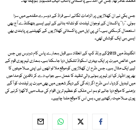
محمد عامر تھا، جس کی آمد سے پاکستانی بالنگ اٹیک مضبوط ہوچکا تھا۔
جس بکی نے ان کھلاڑیوں پر الزامات لگائے اسے فراڈ کے دوسرے مقدمے میں سزا
ہوئی، ''را'' پاکستان کے نوجوان ٹیلنٹ کو نشانہ بنانے کے لیے ایسے ہتھکنڈے آج بھی
استعمال کرسکتی ہے۔ آئی پی ایل میں پاکستانی کھلاڑیوں کے کھیلنے پر پابندی بھی
ایسی ہی ایک کوشش تھی۔
انگلینڈ میں 2019کے ورلڈ کپ کے انعقاد سے قبل ہمارے پاس کام دوبرس ہیں جس
میں خالص میرٹ پر ایک بہتری اسکواڈ تشکیل دیا جاسکتا ہے۔ ہماری ٹیم پوری قوم کے
لیے ایک مثال ہے۔ جس طرح ان کھلاڑیوں کو موقع ملا تو انھوں نے اپنی صلاحیتوں کا
بھرپور اظہار کیا اور ٹیم پر ہونے والی تنقید کا عمل سے جواب دے کر ناقدین کو مداحوں
میں تبدیل کردیا۔ اسی طرح اگر زندگی کے دیگر شعبوں میں بھی میرٹ پر ٹیلنٹ کو آگے
بڑھنے کا موقع دیا جائے تو ہم اس ملک کو عظیم ترین اقوام کی صف میں لاکھڑا کرنے کی
پوری صلاحیت رکھتے ہیں۔ بس اس کا موقع ملنا چاہیے۔