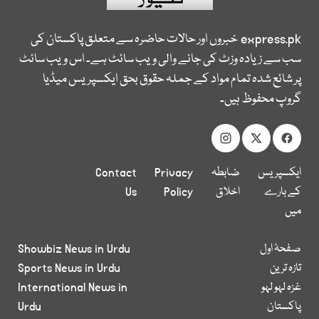
express.pk
خبروں اور حالات حاضرہ سے متعلق پاکستان کی
سب سے زیادہ وزٹ کی جانے والی ویب سائٹ ہے۔ اس ویب سائٹ
پر شائع شدہ تمام مواد کے جملہ حقوق بحق ایکسپریس میڈیا
گروپ محفوظ ہیں۔
ایکسپریس
ضابطہ
Privacy
Contact
کے بارے
اخلاق
Policy
Us
میں
صفحۂ اول
Showbiz News in Urdu
تازہ ترین
Sports News in Urdu
غزہ لہو لہو
International News in
پاکستان
Urdu