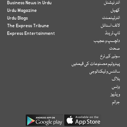
انٹر نیشنل
Business News in Urdu
کھیل
Urdu Magazine
انٹرٹینمنٹ
Urdu Blogs
لائف اسٹائل
The Express Tribune
ٹاپ ٹرینڈ
Express Entertainment
دلچسپ و عجیب
صحت
سونے کے نرخ
پیٹرولیم مصنوعات کی قیمتیں
سائنس و ٹیکنالوجی
بلاگ
بزنس
ویڈیوز
جرائم