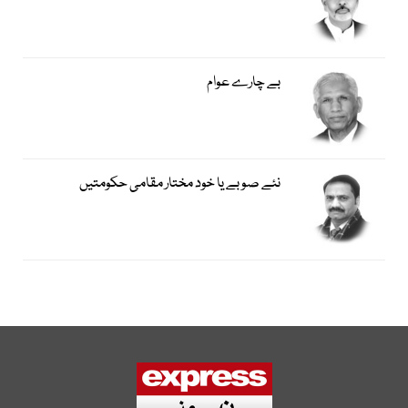
بے چارے عوام
نئے صوبے یا خود مختار مقامی حکومتیں