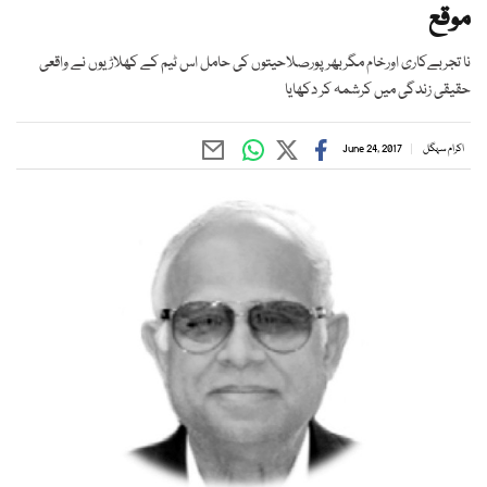
موقع
نا تجربےکاری اورخام مگربھرپورصلاحیتوں کی حامل اس ٹیم کے کھلاڑیوں نے واقعی
حقیقی زندگی میں کرشمہ کر دکھایا
اکرام سہگل
June 24, 2017