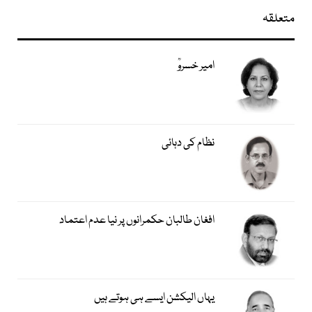
متعلقہ
امیر خسروؒ
نظام کی دہائی
افغان طالبان حکمرانوں پر نیا عدم اعتماد
یہاں الیکشن ایسے ہی ہوتے ہیں