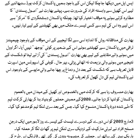
ایس ایل میں دیکھا جاچکا لیکن اس کے باجود ہمیں پاکستان کرکٹ بورڈ سنبھالنے کے
لیے اس کھیل سے وابستہ افراد کی ضرورت ہے۔ پہلے بھارت نے ''اصول پسندی'' کا
مظاہرہ کرتے ہوئے یہ موقف اختیار کیا تھا، چونکہ پاکستان دہشتگردی کا ''مرکز'' ہے
اس لیے وہ اس کی ٹیم سے کسی تیسرے ملک میں بھی کھیلنے کے لیے تیار نہیں۔
بھارت کی منافقانہ روش کا اندازہ اسی سے لگا لیجیے کے اس موقف کے باوجود چیمپئنز
ٹرافی میں پاکستان سے کھیلتے ہوئے اس کے ضمیر پر کوئی ''بوجھ'' نہیں آیا۔ اگر اوول
میں ہونے والے مقابلے کے لیے بھی بھارت ''اصول پسندی'' کی آڑ لے لیتا تو شکست کے
نتیجے میں ہونے والی ہزیمت نہ اٹھانی پڑتی۔ بہر حال ، کوہلی کی اسپورٹس مین اسپرٹ
قابل تعریف ہے کہ شکست کے بعد دل و دماغ پر چھا جانے والی مایوسی کے باوجود، اس
نے پاکستانی ٹیم کی دل کھول کر تعریف کی۔
بھارت مصروف رہا ہے کہ کرکٹ میں بالخصوص اور کھیل کے میدان میں بالعموم
پاکستان کو تنہا کر دیا جائے۔ 2008کے ممبئی حملوں کو بنیاد بنا کر بھارتی کرکٹ ٹیم
کا طے شدہ دورۂ پاکستان منسوخ کیا گیا۔ جس کے بعد سری لنکا ٹیم کو مدعو کیا گیا۔
3مارچ 2009 کو اس دورے کے دوسرے ٹیسٹ کے تیسرے روز لاہور میں ایک درجن
مسلح افراد نے لبرٹی مارکیٹ کے نزدیک سری لنکن ٹیم پر گھات لگا کر حملہ کیا۔
باریک بینی کے ساتھ اس حملے کی منصوبہ بندی کی گئی تھی، فائرنگ اس طرح کی