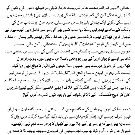
ابتدائی 5 اوورز کے اندر محمد عامر نے روہت شرما، کوہلی اور شیکھر دھون کی وکٹیں گرا
کر بھارتی بیٹنگ لائن کی کمر توڑ دی۔ پانڈیا کی زوردار بلے بازی بھی زیادہ دیر جاری نہیں
رہے سکی۔ کوئی ایک بھارتی بلے باز عامر، حسن علی، جنید خان اور شاداب خان کی
بالنگ کے سامنے ٹھہر نہیں سکا۔ یہ سب کسی بھی آئی سی سی فائنل میں کھیلنے والے
نوجوان ترین کھلاڑی تھے۔ کرکٹ سے جنون کی حد تک لگاؤ رکھنے والے ہمارے ملک
میں اس کھیل کی تاریخ ''تنازعات''، ''اقربا پروری''، ''بدعنوانی''، ''من مانی'' جیسے
حوالوں سے بھری ہوئی ہے۔ پاکستان میں قابلیت ہی کسی کی سب سے بڑی نااہلی ہے۔
شاذ ہی ایسے نوجوان اوپر آتے ہیں جو واقعی باصلاحیت بھی ہوں۔ ہونہار نوجوان
کھلاڑیوں کی طویل فہرست ہے، جنھیں صلاحیتوں کے اظہار کا موقع نہیں دیا گیا۔
ٹیسٹ کے بہترین کیپٹن مصباح الحق کے ''ٹک ٹک'' اثرات ون ڈے اور ٹی ٹوینٹی ٹیم
کی سلیکشن پر بھی پڑے۔ کسی کو دائیں ہاتھ سے بلے بازی کرنے والے سمیع اسلم کا نام
یاد ہے، جس نے گزشتہ برس انگلیڈ کے خلاف اچھے خاصے اسکور کیے تھے؟ شرجیل
خان کو ''میچ فکسنگ'' کے ناکافی شواہد کے باوجود کیوں کنارے کردیا گیا؟
شعیب ملک اور وہاب ریاض کی جگہ ٹیم میں کیسے بنتی ہے جب کہ حارث سہیل اور
فہیم اشرف جیسے آل راؤنڈرز کو میدان سے باہر بٹھا رکھا گیا ہے؟ کرکٹ میں زوال کا
سبب یہ بھی ہے کہ پی سی بی کے چلانے والے کھیل کا براہ راست فہم نہیں رکھتے۔
شہریار خان کو اب آرام کرنا چاہیے۔ نجم سیٹھی کی کاروباری سوجھ بوجھ کا کرشمہ پی