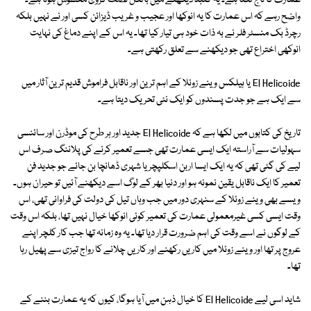
عمارت کا تاج لگتا ہے۔ یہ گنبد دیکھنے میں بالکل نصف کروی محسوس ہوتا ہے۔
واضح رہے کہ اس عمارت کا یہ انوکھا اور عجیب و غریب ڈیزائن کسی اور نے نہیں بلکہ
رچرڈ بک منسٹر فلر نے بہ ذات خود ہی تیار کیا تھا۔ یہ اس کے اپنے دماغ کی نہایت
انوکھی اختراع تھی جو دیکھنے سے تعلق رکھتی ہے۔
El Helicoide یا ہیلکس وینے زوئلا کے اہم ترین اور ناقابل فراموش قدیم ترین آثار میں
سے ایک ہے جو جدت پسندوں کو ایک نئی تحریک دیتا ہے۔
تاریخ کی کتابوں میں لکھا ہے کہ El Helicoide جدید اور ہر طرح کی موڈرن اور سائنسی
سہولیات سے آراستہ ایک ایسی عمارت تھی جسے تعمیر کرنے کی پلاننگ صرف اس
لیے کی گئی تھی کہ یہ ایک ایسا اربن اسکلپچر یا شہری ڈھانچا بن جائے جو جدید فن
تعمیر کا ایک ناقابل یقین نمونہ ہو اور دنیا بھر کے لوگ اسے دیکھنے آئیں تو حیران ہوں۔
ویسے بھی وینے زوئلا کے سنہری دور میں جب وہاں تیل کی دولت کی فراوانی تھی، اس
وقت ایسی کسی غیرمعمولی عمارت کی تعمیر کوئی انوکھا خیال نہیں تھا، بلکہ اس وقت
کے لوگوں نے اسے وقت کی اہم ضرورت قرار دیا تھا۔ یہ وہ زمانہ تھا جب کار کلچر اپنے
عروج پر تھا اور وینے زوئلا میں کاریں رکھنے اور کاریں چلانے کا رواج تیزی سے پھیل رہا
تھا۔
شاید اسی لیے El Helicoide کا خیال ذہن میں آیا ہوگا، کیوں کہ یہ عمارت بننے کے