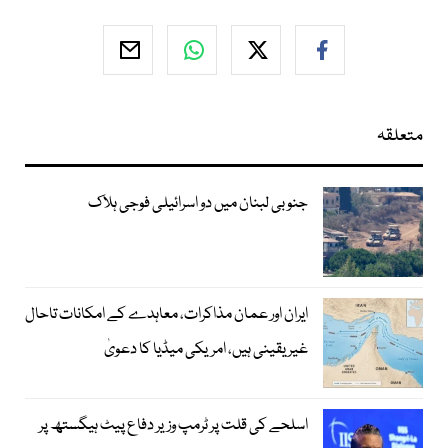
متعلقہ
جنوبی لبنان میں دو اسرائیلی فوجی ہلاک
ایران اور عمان مذاکرات، معاہدے کے امکانات تاحال
غیر یقینی ہیں، امریکی میڈیا کا دعویٰ
اسلحے کی قلت پر ٹرمپ وزیر دفاع پیٹ ہیگستھ پر