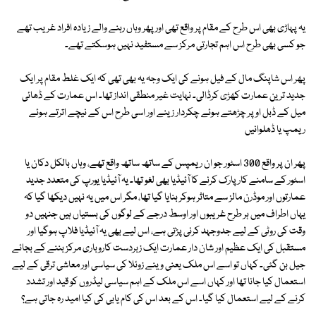
یہ پہاڑی بھی اس طرح کے مقام پر واقع تھی اور پھر وہاں رہنے والے زیادہ افراد غریب تھے
جو کسی بھی طرح اس اہم تجارتی مرکز سے مستفید نہیں ہوسکتے تھے۔
پھر اس شاپنگ مال کے فیل ہونے کی ایک وجہ یہ بھی تھی کہ ایک غلط مقام پر ایک
جدید ترین عمارت کھڑی کرڈالی۔ نہایت غیر منطقی انداز تھا۔ اس عمارت کے ڈھائی
میل کے ڈبل اوپر چڑھتے ہوئے چکردار زینے اور اسی طرح اس کے نیچے اترتے ہوئے
ریمپ یا ڈھلوانیں
پھر ان پر واقع 300 اسٹور جو ان ریمپس کے ساتھ ساتھ واقع تھے، وہاں بالکل دکان یا
اسٹور کے سامنے کار پارک کرنے کا آئیڈیا بھی لغو تھا۔ یہ آئیڈیا یورپ کی متعدد جدید
عمارتوں اور موڈرن مالز سے متاثر ہوکر بنایا گیا تھا، مگر اس میں یہ نہیں دیکھا گیا کہ
یہاں اطراف میں ہر طرح غریبوں اور اوسط درجے کے لوگوں کی بستیاں ہیں جنہیں دو
وقت کی روٹی کے لیے جدوجہد کرنی پڑتی ہے، اس لیے بھی یہ آئیڈیا فلاپ ہوگیا اور
مستقبل کی ایک عظیم اور شان دار عمارت ایک زبردست کاروباری مرکز بننے کے بجائے
جیل بن گئی۔ کہاں تو اسے اس ملک یعنی وینے زوئلا کی سیاسی اور معاشی ترقی کے لیے
استعمال کیا جانا تھا اور کہاں اسے اس ملک کے اہم سیاسی لیڈروں کو قید اور تشدد
کرنے کے لیے استعمال کیا گیا۔ اس کے بعد اس کی کام یابی کی کیا امید رہ جاتی ہے؟