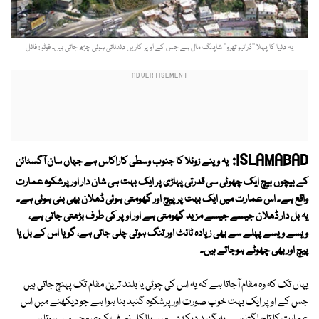
یہ دنیا کا پہلا ’’ڈرائیو تھرو‘‘ شاپنگ مال ہے جس کے اوپر کاریں دندناتی ہوئی چڑھ جاتی ہیں۔ فوٹو : فائل
ISLAMABAD:
یہ وینے زوئلا کا جنوب وسطی کاراکاس ہے جہاں سان آگسٹائن
کے بیچوں بیچ ایک چھوٹی سی قدرتی پہاڑی پر ایک بہت ہی شان دار اور پرشکوہ عمارت
واقع ہے۔ اس عمارت میں ایک بہت پرپیچ اور گھومتی ہوئی ڈھلان بھی بنی ہوئی ہے۔
یہ بل دار ڈھلان جیسے جیسے مزید گھومتی ہے اور اوپر کی طرف بڑھتی جاتی ہے،
ویسے ویسے پہلے سے بھی زیادہ ٹائٹ اور تنگ ہوتی چلی جاتی ہے، گویا اس کے بل یا
پیچ اور بھی چھوٹے ہوجاتے ہیں۔
یہاں تک کہ وہ مقام آجاتا ہے کہ یہ اس کی چوٹی یا بلند ترین مقام تک پہنچ جاتی ہیں
جس کے اوپر ایک بہت خوب صورت اور پرشکوہ گنبد بنا ہوا ہے جو دیکھنے میں اس