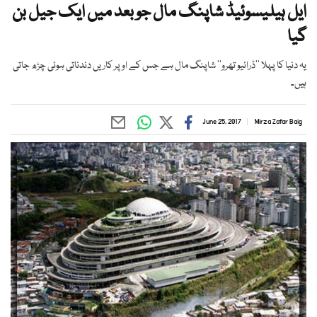
ایل ہیلیسوئیڈ شاپنگ مال جو بعد میں ایک جیل بن
گیا
یہ دنیا کا پہلا ’’ڈرائیو تھرو‘‘ شاپنگ مال ہے جس کے اوپر کاریں دندناتی ہوئی چڑھ جاتی
ہیں۔
June 25, 2017
Mirza Zafar Baig