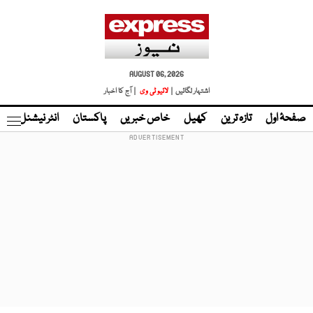
AUGUST 06, 2026
اشتہار لگائیں |
لائیو ٹی وی
| آج کا اخبار
صفحۂ اول
تازہ ترین
کھیل
خاص خبریں
پاکستان
انٹر نیشنل
ٹا