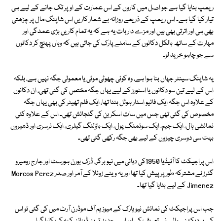
ریمپ بنایا گیا ہے جو اصل میں کاروں کے اس عمارت کے اوپر تک جانے کے لیے ہی
تیار کیا گیا ہے۔ اس ریمپ کے ذریعے روزانہ بے شمار کاریں اس شاپنگ مال پر چڑھتی
بھی ہی اور اترتی بھی ہیں اور مزے دار بات یہ ہے کہ یہ تمام کاریں بڑی عمدگی اور
مہارت کے ساتھ بالکل دکانوں کے سامنے پارک کی جاتی ہیں کہ وہاں پہنچ کر دکانوں
سے جو چاہو خرید لو۔
یہ شاپنگ سینٹر جہاں بنا ہوا ہے، وہ کوئی چھوٹی موٹی یا معمولی جگہ نہیں ہے، بلکہ
اس کے لیے تین سو دکانوں یا اسٹورز کے لیے یہاں جگہ مختص کی گئی تھی، ان دکانوں
کے علاوہ اس جگہ ایک فائیو اسٹار ہوٹل بننا تھا، ایک فلم تھیٹر کی بھی یہاں جگہ
مخصوص کی گئی تھی جس میں سات اسکرین کی گنجائش تھی۔ اس کے علاوہ کئی
نمائشی ہال، ایک جیم، ایک سوئمنگ پول، ایک باؤلنگ گیلری، ایک نرسری اور ڈھیروں
بہت سی دوسری چیزوں کے لیے بھی جگہ رکھی گئی تھی۔
اس پراجیکٹ کا آئیڈیا 1950کی دہائی میں نیو برگر، ڈرک بورن ہورسٹ اور جارج رومیرو
گٹرز نے مشترکہ طور پر پیش کیا تھا اور یہ وینے زوئلا کے آمر اور صدر Marcos Perez
Jimenez کے لیے بنایا گیا تھا۔
جب اس پراجیکٹ کی نمائش نیویارک کے میوزیم آف موڈرن آرٹ میں کی گئی تو اس