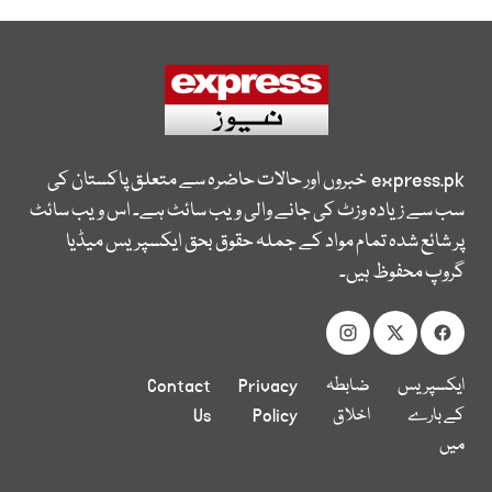
express.pk
خبروں اور حالات حاضرہ سے متعلق پاکستان کی
سب سے زیادہ وزٹ کی جانے والی ویب سائٹ ہے۔ اس ویب سائٹ
پر شائع شدہ تمام مواد کے جملہ حقوق بحق ایکسپریس میڈیا
گروپ محفوظ ہیں۔
ایکسپریس
ضابطہ
Privacy
Contact
کے بارے
اخلاق
Policy
Us
میں