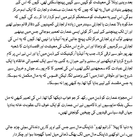
بعد وینے زوئلا کی معیشت کو کہیں سے کہیں پہنچاسکتی تھی، کیوں کہ اس کے
پیچھے بنیادی خیال یہ تھا کہ چوں کہ یہ عمارت صنعت و تجارت کا ایک اہم مرکز
ہوگی، اس لیے یہ معیشت کو مستحکم کرنے میں اہم کردار ادا کرے گی، کیوں کہ
مذکورہ بالا عمارت یا تجارتی سینٹر میں زیادہ تر تجارتی کمپنیوں کے دفاتر قائم ہونے تھے
اور ان تک پہنچنے کے لیے اگر کوئی ایسی عمارت تعمیر ہوجاتی جس میں بیٹھے
بیٹھے لوگ اوپر تجارتی مرکز تک پہنچ جائیں تو یہ آئیڈیا برا نہیں تھا، کیوں کہ یہ اس کی
تجارتی سرگرمیوں کو بڑھاتا اور اس طرح اس ملک کی معیشت اور اقتصادیات کا شعبہ
بھرپور طور سے ترقی کرتا۔ جب یہ آئیڈیا آرکیٹیکٹ کے ذہن میں آیا اور اس نے اس پر کام
شروع کردیا تو دیکھنے اور سننے والے حیران رہ گئے، وہ اسے ایک تعمیراتی خانقاہ یا ایک
تجارتی عبادت گاہ سمجھنے لگے تھے۔ اس کی تعمیر کا کام پورے جوش و خروش سے
شروع ہوا اور طوفانی انداز میں آگے بڑھنے لگا، لیکن افسوس کہ یہ مال مکمل نہ ہوسکا،
یہ جس مقصد کے لیے بنایا گیا تھا، وہ کبھی پورا نہ ہوسکا۔
اس مجوزہ عمارت کو ذہن میں رکھ کر جو خواب دیکھا گیا تھا، اس کی تعبیر کبھی نہ مل
سکی، بلکہ مایوسیوں اور ناکامیوں نے اس عمارت کو ایک خوف ناک عقوبت خانہ بنادیا
جہاں قید سیاسی قیدیوں کی چیخیں گونجتی تھیں۔
یہ دنیا کا پہلا ''ڈرائیو تھرو'' شاپنگ مال ہے جس کے اوپر کاریں دندناتی ہوئی چڑھ جاتی
ہیں۔ اس انوکھے شاپنگ مال میں لگ بھگ ڈھائی میل لمبا گھومتا ہوا اور چکر دار