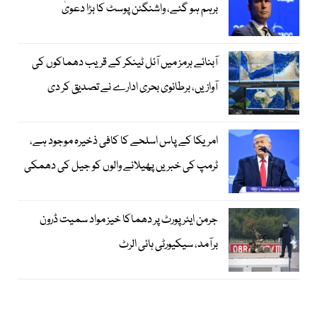
برہم ہو گئے، واشنگٹن پوسٹ کا بڑا دعویٰ
آبنائے ہرمز میں آئل ٹینکر کے قریب دھماکوں کی
آوازیں، برطانوی بحری ادارے نے تصدیق کر دی
امریکا کے پاس اسلحے کا کافی ذخیرہ موجود ہے،
ٹرمپ کی خبریں پھیلانے والوں کو جیل کی دھمکی
جرمن ایئرپورٹ پر دھماکا خیز مواد سمیت ڈرون
برآمد، سیکیورٹی ہائی الرٹ