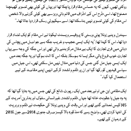
افراد کی تصویر لینے کی کوشش کرتا تو وہاں مامور SWAT کی ٹیمیں ایسے لوگوں کو
روکتی تھیں، کیوں کہ یہ حساس مقام قرار پاچکا تھا اور یہاں کی کوئی بھی تصویر کھینچنا
ممنوع تھا۔ اسی طرح اس کے اطراف میں قائم ہائی ویز سے بھی کوئی گزرنے والا شخص
اس مقام کی کوئی تصویر نہیں بناسکتا تھا، اسے سیکیورٹی رسک قرار دیا جاتا تھا۔''
سینٹرل وینے زوئلا یونی ورسٹی کا پروفیسر ویسنٹ لیکونا نے اس مقام کو ایک تضاد قرار
دیا تھا۔ اس کا کہنا تھا:''یہ ایک ایسی عجیب و غریب جگہ ہے جو اصل میں پچاس کی
دہائی میں فری تجارت کا ایک بے مثال مرکز بننے والی تھی اور اس جگہ کی وجہ سے یہاں
تجارت خوب فروغ پاتی، مگر ایسا نہ ہوسکا، بلکہ اس کا الٹ ہوگیا اور یہ جگہ بعد میں
ایک ایسی جیل مل گئی جس کی دنیا میں مثال نہیں مل سکتی تھی۔ اس جیل میں
سیاسی قیدیوں کو رکھا گیا اور ان پر ظلم و تشدد کرکے انہیں اپنے مقاصد کے لیے
استعمال کیا گیا۔''
ایک مقامی این جی او نے بعد میں ایک رپورٹ شائع کی تھی جس میں یہ بتایا گیا تھا کہ
یہ وہ جیل یا عقوبت خانہ تھا جہاں ظلم و تشدد، غیرانسانی سلوک اور بدترین آمریت کے
145کیس نمٹائے گئے تھے اور اس وقت کی وینے زوئلا کی حکومت نے ظلم و بربریت
کی انتہا کردی تھی۔ واضح رہے کہ مذکورہ بالا کیسز صرف جنوری 2014سے جون 2016
کے درمیان کے تھے۔