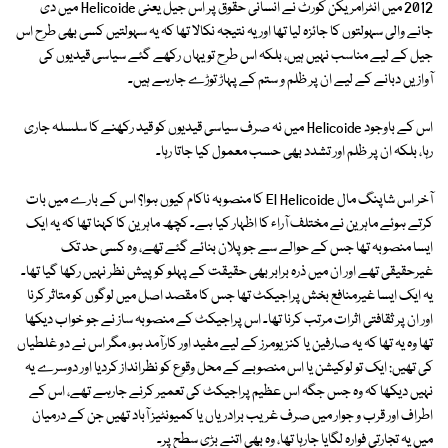
2012 میں انٹرامریکن کورٹ نے انسانی حقوق پر اس جیل یعنی Helicoide میں دی
جانے والی سہولتوں کا جائزہ لیا تھا اور یہ نتیجہ نکالا تھا کہ یہ سہولتیں کسی بھی طرح اس
جیل کے لیے مناسب نہیں ہیں، بلکہ اس طرح تو یہاں رکھے گئے سیاسی قیدیوں کی
آوازیں دبانے کے لیے ان پر ظلم و ستم کے پہاڑ توڑے جارہے ہیں۔
اس کے باوجود Helicoide میں نہ صرف سیاسی قیدیوں کو قید رکھنے کا سلسلہ جاری
رہا، بلکہ ان پر ظلم اور تشدد بھی حسب معمول کیا جاتا رہا۔
آخر اس شاپنگ مال El Helicoide کا منصوبہ ناکام کیوں ہوا؟ اس کے بارے میں بات
کرتے ہوئے ماہرین نے مختلف آراء کا اظہار کیا ہے۔ کچھ ماہرین کا کہنا تھا کہ یہ ایک
ایسا منصوبہ تھا جس کے حوالے سے جو پلان بنائے گئے تھے، وہ کسی حد تک
غیرحقیقی تھے اور ان میں ذرہ برابر بھی حقیقت کے پہلو کو پیش نظر نہیں رکھا گیا تھا۔
یہ ایک ایسا غیرمنافع بخش پراجیکٹ تھا جس کا مقصد اصل میں لوگوں کو متاثر کرنا
اور ان پر ثقافتی اثرات مرتب کرنا تھا۔ اس پراجیکٹ کے منصوبہ ساز نے جو خواب دیکھا
تھا وہ یہ تھا کہ یہ صارفین یا کنزیومرز کے لیے مفید اور کارآمد ہو، مگر اس نے دو غلطیاں
کی تھیں: ایک تو لوکیشن یا اس منصوبے کے محل وقوع کو نظرانداز کردیا اور دوسرے یہ
نہیں دیکھا کہ وہ جس جگہ اس عظیم پراجیکٹ کی تعمیر کرنے جارہے تھے، اس کے
اطراف اور قرب و جوار میں صرف غریب برادریاں یا کمیونٹیز آباد تھیں جن کے درمیان
میں یہ تجارتی فوارہ لگایا جارہا تھا، وہ بھی اتنے بڑی سطح پر۔