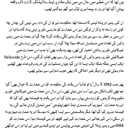
یوں تھا کہ اس خطے میں حال ہی میں ایک مقام پر لینڈ سلائیڈنگ کا درد ناک واقعہ
پیش آگیا تھا اور بڑے پیمانے پر لوگ بے گھر ہوگئے تھے۔
ان کے رہنے اور پناہ لینے کا مسئلہ تھا، حکومت نے تو ان کی داد رسی نہیں کی، چناں چہ
کوئی اور راستہ نہ پاکر ان لوگوں نے اس عمارت کو عارضی طور پر اپنی پناہ گاہ بنالیا اور
اس میں ہر خطرے سے بے نیاز ہوکر رہنے لگی۔ وقت گزرتا چلا گیا اور عمارت میں رہنے
والوں کی تعداد میں مسلسل اضافہ ہوتا چلا گیا۔ ان سب نے اس میں زبردستی اور
غیرقانونی طور پر رہائش اختیار کی تھی۔ پھر وہ وقت بھی آیا جب اس عمارت میں
غیرقانونی طور پر رہنے والوں کی تعداد دس ہزار سے بھی تجاوز کرگئی۔ اس طرح Helicoide
ایک ایسی جگہ بلکہ ایک ایسا اڈا بن گیا جہاں منشیات کی خرید و فروخت بھی کھلے
عام ہوتی تھی اور دیگر غیر اخلاقی کام بھی خوب دھڑلے سے ہوتے تھے۔
پھر جب 1982 کا سال آیا تو غالباً اس وقت کی حکومت کو اس عمارت کا خیال بھی آگیا
جو ابھی تک بالکل ہی بے آسرا بنی ہوئی تھی۔ اس سال اس عمارت میں غیرقانونی طور پر
مقیم پناہ گزینوں کو زبردستی یہاں سے ہٹایا گیا اور اسی وقت یہ فیصلہ بھی کیا گیا کہ
اب یہ عمارت ''میوزیم آف ہسٹری اینڈ انتھراپولوجی'' میں تبدیل کردی جائے گی۔ یہ
فیصلہ ضرور کیا گیا تھا، مگر بدقسمتی سے ایسا کبھی نہ ہوسکا اور یہ عمارت میوزیم نہ
بن سکی۔ اس کے بجائے اس عمارت کے لیے کچھ اور ہی فیصلہ ہوا، اس عمارت کو
1984میں وینے زوئلا کی انٹیلی جینس پولیس نے اپنے قبضے میں لے لیا اور اس انوکھی