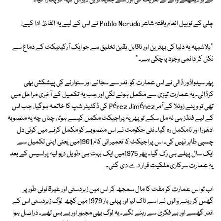
کے ہر دیکھنے والے نے تعریف کی اور اسے جدید ترین ڈیزائن کہہ کر پکارا گیا۔
چلی کے نوبیل انعام یافتہ شاعر Pablo Neruda نے اس کے لیے یہ الفاظ ادا کیے:
''بلاشبہہ یہ دنیا کی بہترین اور ناقابل یقین تخلیق ہے جو ایک آرکیٹیکٹ کے دماغ سے
نکل کر دائمی وجود پاچکی ہے۔''
پھر سیلواڈور ڈالی نے اس عمارت کو اندر سے سجانے اور سنوارنے کی پیشکش بھی
کرڈالی۔ یہ عمارت تیزی سے مکمل ہونے لگی اور جب یہ تکمیل کے آخری مراحل میں
تھی تو وینے زوئلا کے آمر Pérez Jiménez کی ڈکٹیٹر شپ کا خاتمہ ہوگیا، جب اس
کے لیے فنڈز ہی نہ مل سکے تو پھر یہ پراجیکٹ مکمل کیسے ہوتا، چناں چہ یہ منصوبہ
ادھورا اور نامکمل رہ گیا۔ نئی حکومت نے اس منصوبے کو مکمل کرنے میں کوئی دل
چسپی ظاہر نہیں کی۔ اس پراجیکٹ کا تعمیراتی کام 1961میں یعنی اپنی تکمیل سے
ایک سال پہلے ہی رک گیا۔ پھر 1975میں ایک بہت ہی طویل دیوالیہ پراسیس کے بعد
یہ عمارت سرکاری ملکیت قرار دے دی گئی۔
اب تو اس عمارت کو مفت کا مال سمجھ کر اس میں زبردستی اور غیرقانونی طور پر
گھس کر رہنے والوں نے اسے تاک لیا اور پہلی بار 1979 میں کچھ لوگ زبردستی اس کے
اندر گھسے اور بے فکری سے رہنے لگے۔ یہ لوگ بھی مجبور اور بے بس تھے۔ دراصل ہوا