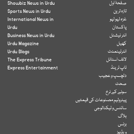
صفحۂ اول
Showbiz News in Urdu
تازہ ترین
Sports News in Urdu
غزہ لہو لہو
International News in
پاکستان
Urdu
انٹر نیشنل
Business News in Urdu
کھیل
Urdu Magazine
انٹرٹینمنٹ
Urdu Blogs
لائف اسٹائل
The Express Tribune
ٹاپ ٹرینڈ
Express Entertainment
دلچسپ و عجیب
صحت
سونے کے نرخ
پیٹرولیم مصنوعات کی قیمتیں
سائنس و ٹیکنالوجی
بلاگ
بزنس
ویڈیوز