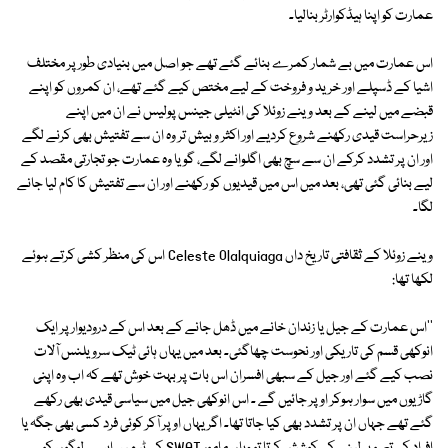
عمارت کو اپنا ہیڈکوارٹر بنالیا۔
اس عمارت میں بے شمار کمرے بنائے گئے تھے جو اصل میں بنیادی طور پر مختلف
اشیا کے ڈسپلے اور خرید و فروخت کے لیے مختص کیے گئے تھے، ان کمروں کو اپنے
قبضے میں لینے کے بعد وینے زوئلا کی انٹیلی جینس پولیس نے ان میں اپنے
زیرحراست قیدی رکھنے شروع کردیے اور اکثر و بیش تر وہ ان سے تفتیش بھی کرنے لگے
اور ان پر تشدد کرکے ان سے سچ بھی اگلوانے لگے، گویا وہ عمارت جو تجارتی مقصد کے
لیے بنائی گئی تھی، بعد میں اس میں قیدیوں کو رکھنے اور ان سے تفتیش کا کام لیا جانے
لگا۔
وینے زوئلا کے ثقافتی تاریخ داں Celeste Olalquiaga اس کی منظر کشی کرتے ہوئے
لکھا تھا:
''اس عمارت کے جیل یا زندان خانے میں ڈھل جانے کے بعد اس کے درودیوار پر ایک
انوکھی قسم کی تاریکی اور نحوست چھاگئی۔ بعد میں یہاں ہائی ٹیک سرویلنس آلات
نصب کیے گئے اور جیل کے سبھی افسران اس بات پر بہت خوش تھے کہ اب وہ اپنی
گاڑیوں میں سوار ہوکر اوپر جائیں گے ۔ اس انوکھی جیل میں سیاسی قیدی بھی رکھے
گئے تھے جہاں ان پر تشدد بھی کیا جاتا تھا۔ اگر یہاں اوپر آکر کوئی فرد کسی بھی جگہ یا