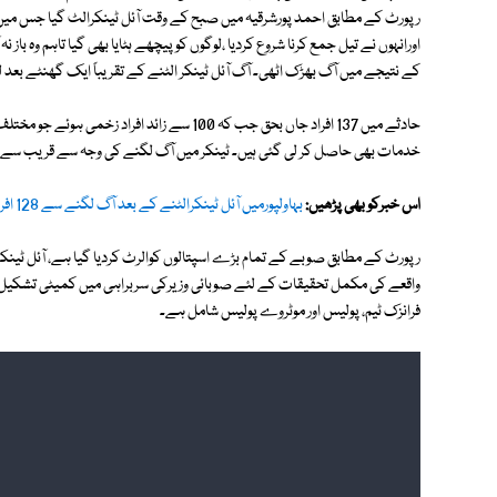
اورانہوں نے تیل جمع کرنا شروع کردیا ،لوگوں کوپیچھے ہٹایا بھی گیا تاہم و
کے نتیجے میں آگ بھڑک اٹھی۔ آگ آئل ٹینکر الٹنے کے تقریباً ایک گھنٹے بعد 
حادثے میں 137 افراد جاں بحق جب کہ 100 سے زائد 
خدمات بھی حاصل کر لی گئی ہیں۔ ٹینکر میں آگ لگنے کی وجہ سے قریب سے گزرن
اس خبرکو بھی پڑھیں:
بہاولپورمیں آئل ٹینکرالٹنے کے بعد آگ لگنے سے 128 افراد جاں بحق
رپورٹ کے مطابق صوبے کے تمام بڑے اسپتالوں کوالرٹ کردیا گیا ہے، آئل ٹین
واقعے کی مکمل تحقیقات کے لئے صوبائی وزیرکی سربراہی میں کمیٹی تشکیل د
فرانزک ٹیم، پولیس اور موٹروے پولیس شامل ہے۔