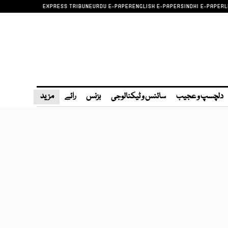
EXPRESS TRIBUNE
URDU E-PAPER
ENGLISH E-PAPER
SINDHI E-PAPER
L
دلچسپ و عجیب
سائنس و ٹیکنالوجی
بزنس
رائے
مزید