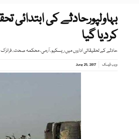
بہاولپورحادثے کی ابتدائی تح
کردیا گیا
حادثے کے تحقیقاتی اداروں میں ریسکیو، آرمی، محکمہ صحت، فرانزک ٹ
ویب ڈیسک
June 25, 2017