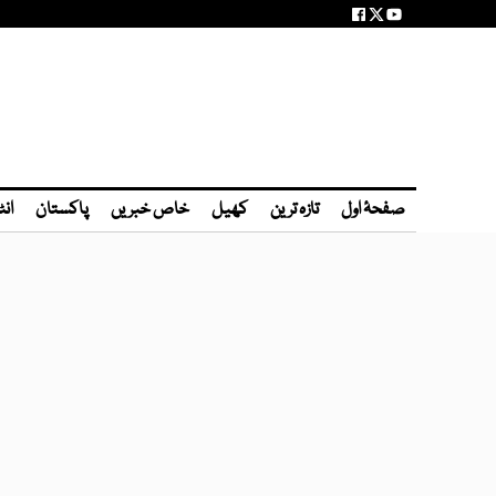
صفحۂ اول
تازہ ترین
کھیل
خاص خبریں
پاکستان
انٹ