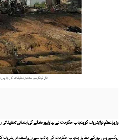
آئل ٹینکرسے متعلق تحقیقات کی جارہی ہ
وزیراعظم نوازشریف کوپنجاب حکومت نے بہاولپورحادثے کی ابتدائی تحقیقاتی رپ
ایکسپریس نیوزکے مطابق پنجاب حکومت کی جانب سے وزیراعظم نوازشریف کوبہاو