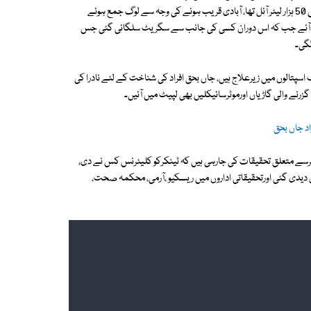
رپورٹ کے مطابق احمد پورشرقیہ میں صبح کے وقت آئل ٹینکرالٹ گیا جس میں 50 ہزار لیٹر آئل تھا، آبادی قریب ہونے کی وجہ سے لوگ جمع ہوئے
ہ باز نہ آئے جب کہ اس دوران کسی کی جانب سے سگریٹ سلگائی گئی جس
لگی۔
افراد زخمی ہوئے جو مختلف اسپتالوں میں زیرعلاج ہیں، جاں بحق افراد کی شناخت کے لئے نادرا کی
ے والی گاڑیاں اورموٹرسائیکلیں بھی لپیٹ میں آئیں۔
کرسے متعلق تحقیقات کی جارہی ہیں کہ ٹینکرکو کلیئرنس کس نے دی،
یدی گئی اورتحقیقاتی اداروں میں ریسکیو ،آرمی، محکمہ صحت،