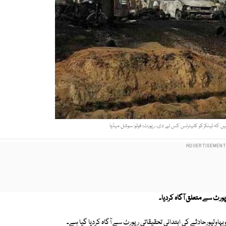
یں کہ ٹینکرکو کلیئرنس کس نے دی، رپورٹ: فوٹو: سوشل میڈیا
ورٹ سے متعلق آگاہ کردیا۔
لپورحادثے کی ابتدائی تحقیقاتی رپورٹ سے آگاہ کردیا گیا ہے۔