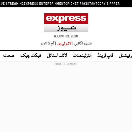
IVE STREAMING
EXPRESS ENTERTAINMENT
CRICKET PAKISTAN
TODAY'S PAPER
AUGUST 09, 2026
اشتہار لگائیں |
لائیو ٹی وی
| آج کا اخبار
ر نیشنل
ٹاپ ٹرینڈ
انٹرٹینمنٹ
لائف اسٹائل
فیکٹ چیک
صحت