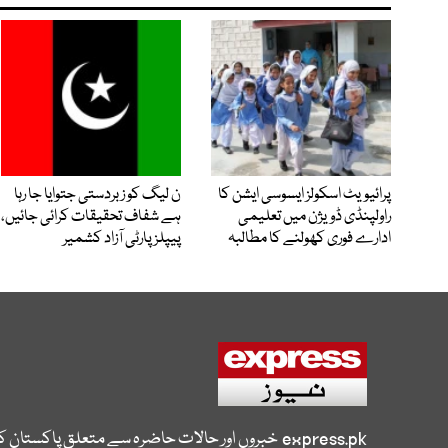
پرائیویٹ اسکولز ایسوسی ایشن کا
ن لیگ کو زبردستی جتوایا جا رہا
راولپنڈی ڈویژن میں تعلیمی
ہے شفاف تحقیقات کرائی جائیں،
ادارے فوری کھولنے کا مطالبہ
پیپلز پارٹی آزاد کشمیر
express.pk
خبروں اور حالات حاضرہ سے متعلق پاکستان 