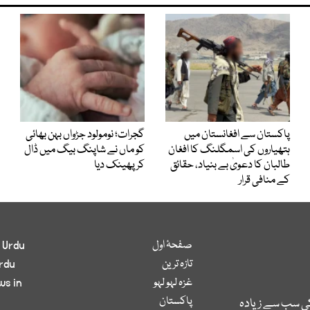
پاکستان سے افغانستان میں
گجرات؛ نومولود جڑواں بہن بھائی
ہتھیاروں کی اسمگلنگ کا افغان
کو ماں نے شاپنگ بیگ میں ڈال
طالبان کا دعویٰ بے بنیاد، حقائق
کر پھینک دیا
کے منافی قرار
صفحۂ اول
 Urdu
تازہ ترین
rdu
غزہ لہو لہو
ws in
پاکستان
کی سب سے زیادہ