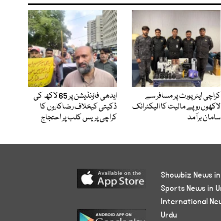
کراچی ایئرپورٹ پر مسافر سے
ایدھی فاؤنڈیشن پر 65 لاکھ کی
لاکھوں روپے مالیت کا الیکٹرانک
ڈکیتی کیخلاف رضاکاروں کا
سامان برآمد
کراچی پریس کلب پر احتجاج
Showbiz News in
Sports News in U
International Ne
Urdu