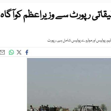
قیقاتی رپورٹ سے وزیراعظم کوآگاہ
یم، پولیس اور موٹروے پولیس شامل ہے، رپورٹ