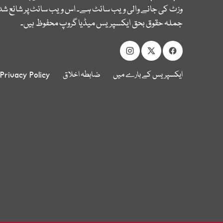
وزٹ کی جانے والی ویب سائٹ ہے۔ اس ویب سائٹ پر شائع شدہ
جملہ حقوق بحق ایکسپریس میڈیا گروپ محفوظ ہیں۔
ایکسپریس کے بارے میں
ضابطہ اخلاق
Privacy Policy