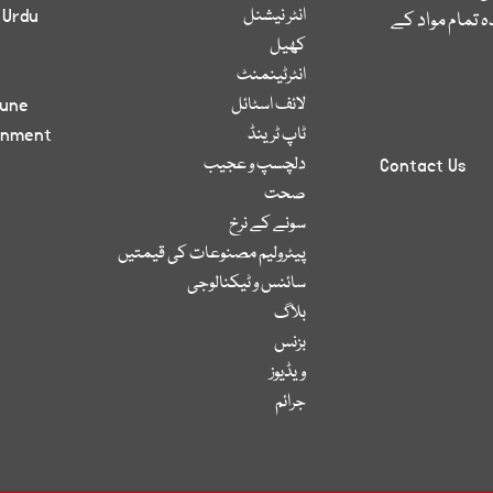
انٹر نیشنل
 Urdu
 تمام مواد کے
کھیل
انٹرٹینمنٹ
لائف اسٹائل
bune
ٹاپ ٹرینڈ
inment
دلچسپ و عجیب
Contact Us
صحت
سونے کے نرخ
پیٹرولیم مصنوعات کی قیمتیں
سائنس و ٹیکنالوجی
بلاگ
بزنس
ویڈیوز
جرائم