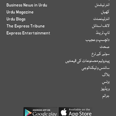
انٹر نیشنل
Business News in Urdu
کھیل
Urdu Magazine
انٹرٹینمنٹ
Urdu Blogs
لائف اسٹائل
The Express Tribune
ٹاپ ٹرینڈ
Express Entertainment
دلچسپ و عجیب
صحت
سونے کے نرخ
پیٹرولیم مصنوعات کی قیمتیں
سائنس و ٹیکنالوجی
بلاگ
بزنس
ویڈیوز
جرائم