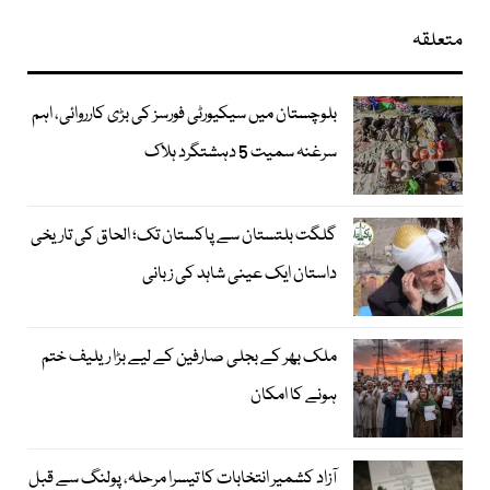
متعلقہ
بلوچستان میں سیکیورٹی فورسز کی بڑی کارروائی، اہم
سرغنہ سمیت 5 دہشتگرد ہلاک
گلگت بلتستان سے پاکستان تک؛ الحاق کی تاریخی
داستان ایک عینی شاہد کی زبانی
ملک بھر کے بجلی صارفین کے لیے بڑا ریلیف ختم
ہونے کا امکان
آزاد کشمیر انتخابات کا تیسرا مرحلہ، پولنگ سے قبل