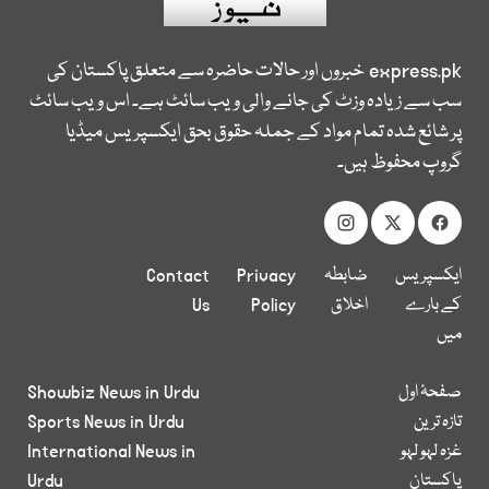
express.pk
خبروں اور حالات حاضرہ سے متعلق پاکستان کی
سب سے زیادہ وزٹ کی جانے والی ویب سائٹ ہے۔ اس ویب سائٹ
پر شائع شدہ تمام مواد کے جملہ حقوق بحق ایکسپریس میڈیا
گروپ محفوظ ہیں۔
ایکسپریس
ضابطہ
Privacy
Contact
کے بارے
اخلاق
Policy
Us
میں
صفحۂ اول
Showbiz News in Urdu
تازہ ترین
Sports News in Urdu
غزہ لہو لہو
International News in
پاکستان
Urdu