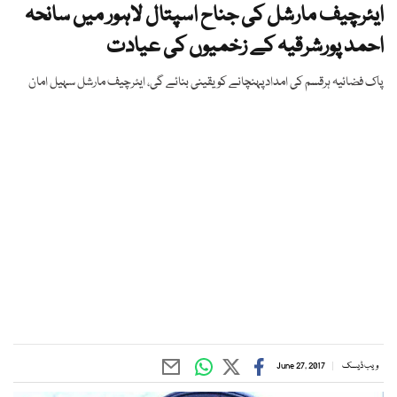
ایئرچیف مارشل کی جناح اسپتال لاہور میں سانحہ
احمد پورشرقیہ کے زخمیوں کی عیادت
پاک فضائیہ ہرقسم کی امدادپہنچانے کو یقینی بنائے گی، ایئرچیف مارشل سہیل امان
ویب ڈیسک
June 27, 2017