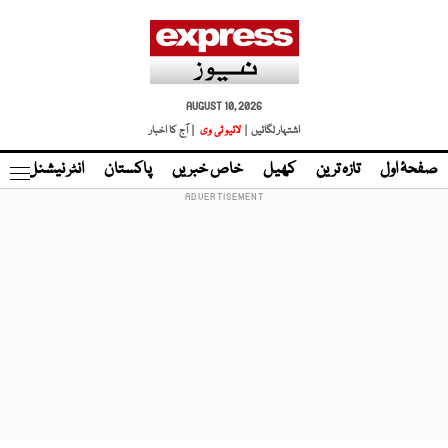
AUGUST 10, 2026
اشتہار لگائیں |
لائیو ٹی وی
| آج کا اخبار
صفحۂ اول
تازہ ترین
کھیل
خاص خبریں
پاکستان
انٹر نیشنل
ٹا