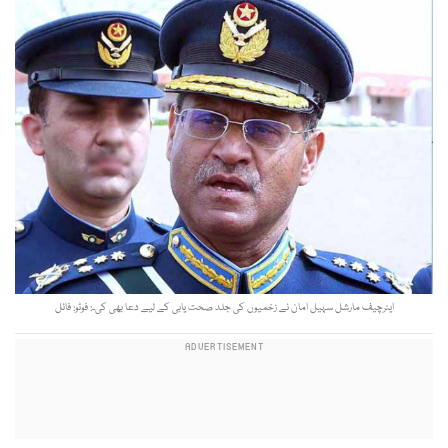
ایئرچیف مارشل سہیل امان نے زخمیوں کی جلد صحت یابی کے لیے دعا بھی کی۔: فوٹو: فائل