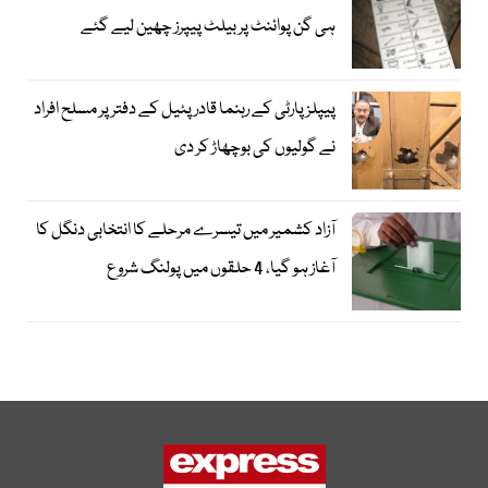
ہی گن پوائنٹ پر بیلٹ پیپرز چھین لیے گئے
پیپلز پارٹی کے رہنما قادر پٹیل کے دفتر پر مسلح افراد
نے گولیوں کی بوچھاڑ کر دی
آزاد کشمیر میں تیسرے مرحلے کا انتخابی دنگل کا
آغاز ہو گیا، 4 حلقوں میں پولنگ شروع