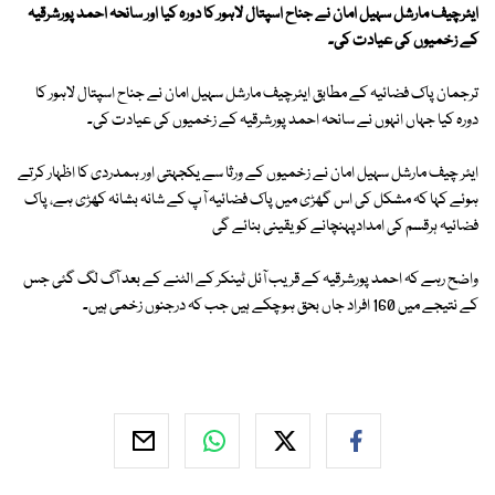
ایئرچیف مارشل سہیل امان نے جناح اسپتال لاہور کا دورہ کیا اور سانحہ احمد پورشرقیہ
کے زخمیوں کی عیادت کی۔
ترجمان پاک فضائیہ کے مطابق ایئرچیف مارشل سہیل امان نے جناح اسپتال لاہور کا
دورہ کیا جہاں انہوں نے سانحہ احمد پورشرقیہ کے زخمیوں کی عیادت کی۔
ایئر چیف مارشل سہیل امان نے زخمیوں کے ورثا سے یکجہتی اور ہمدردی کا اظہار کرتے
ہوئے کہا کہ مشکل کی اس گھڑی میں پاک فضائیہ آپ کے شانہ بشانہ کھڑی ہے، پاک
فضائیہ ہرقسم کی امدادپہنچانے کو یقینی بنائے گی
واضح رہے کہ احمد پورشرقیہ کے قریب آئل ٹینکر کے الٹنے کے بعد آگ لگ گئی جس
کے نتیجے میں 160 افراد جاں بحق ہوچکے ہیں جب کہ درجنوں زخمی ہیں۔