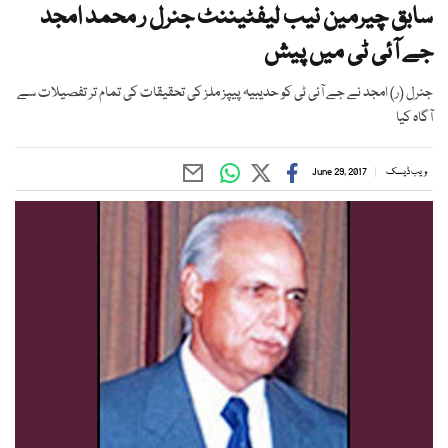
سابق چیرمین نیب لیفٹیننٹ جنرل ر محمد امجد
جے آئی ٹی میں پیش
جنرل (ر) امجد نے جے آئی ٹی کو حدیبیہ پیپز ملز کی تحقیقات کی تمام تر تفصیلات سے
آگاہ کیا
ویب ڈیسک
June 29, 2017