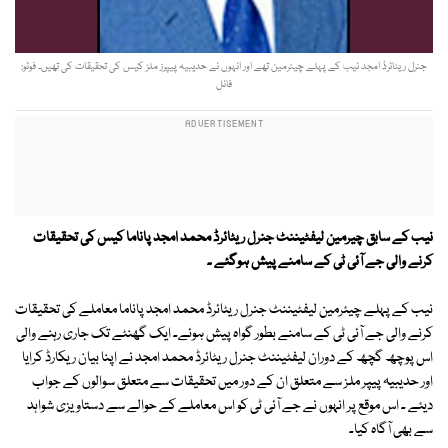
جنرل ریٹائرڈ امجد نیب کے پہلے چیئرمین تھے اور انہوں نے حدیبیہ پیپرز ملز کیس کی تحقیقات کی تھیں۔ فوٹو:
فائل
نیب کے سابق چیرمین لیفٹیننٹ جنرل ریٹائرڈ محمد امجد پاناما کیس کی تحقیقات
کرنے والی جے آئی ٹی کے سامنے پیش ہوگئے ۔
نیب کے پہلے چیئرمین لیفٹیننٹ جنرل ریٹائرڈ محمد امجد پاناما معاملے کی تحقیقات
کرنے والی جے آئی ٹی کے سامنے بطور گواہ پیش ہوئے۔ ایک گھنٹے تک جاری رہنے والی
اس پوچھ گچھ کے دوران لیفٹیننٹ جنرل ریٹائرڈ محمد امجد نے اپنا بیان ریکارڈ کرایا
اور حدیبیہ پیپر ملز سے متعلق ان کے دور میں تحقیقات سے متعلق سوالوں کے جواب
دیئے ۔ اس موقع پر انہوں نے جے آئی ٹی کو اس معاملے کے حوالے سے دستاویزی شواہد
سے بھی آگاہ کیا۔