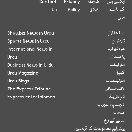
ایکسپریس
ضابطہ
Privacy
Contact
کے بارے
اخلاق
Policy
Us
میں
صفحۂ اول
Showbiz News in Urdu
تازہ ترین
Sports News in Urdu
غزہ لہو لہو
International News in
پاکستان
Urdu
انٹر نیشنل
Business News in Urdu
کھیل
Urdu Magazine
انٹرٹینمنٹ
Urdu Blogs
لائف اسٹائل
The Express Tribune
ٹاپ ٹرینڈ
Express Entertainment
دلچسپ و عجیب
صحت
سونے کے نرخ
پیٹرولیم مصنوعات کی قیمتیں