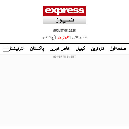
AUGUST 06, 2026
اشتہار لگائیں |
لائیو ٹی وی
| آج کا اخبار
صفحۂ اول
تازہ ترین
کھیل
خاص خبریں
پاکستان
انٹر نیشنل
ٹا