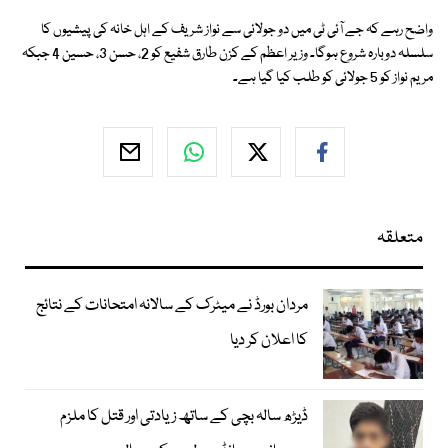
واضح رہے کہ جے آئی ٹی میں دو جولائی سے نواز شریف کے اہل خانہ کی پیشیوں کا
سلسلہ دوبارہ شروع ہوگا۔ وزیر اعظم کے کزن طارق شفیع کو 2، حسن 3، حسین 4 جبکہ
مریم نواز کو 5 جولائی کو طلب کیا گیا ہے۔
متعلقہ
مردان بورڈ نے میٹرک کے سالانہ امتحانات کے نتائج
کا اعلان کر دیا
ڈیڑھ سالہ بچی کے ساتھ زیادتی اور قتل کا ملزم