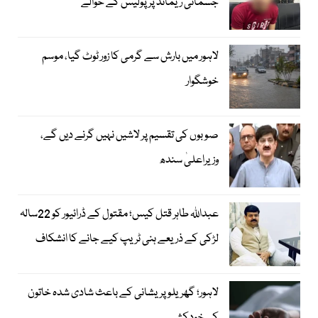
جسمانی ریمانڈ پر پولیس کے حوالے
لاہور میں بارش سے گرمی کا زور ٹوٹ گیا، موسم
خوشگوار
صوبوں کی تقسیم پر لاشیں نہیں گرنے دیں گے،
وزیراعلیٰ سندھ
عبداللہ طاہر قتل کیس؛ مقتول کے ڈرائیور کو 22سالہ
لڑکی کے ذریعے ہنی ٹریپ کیے جانے کا انشکاف
لاہور؛ گھریلو پریشانی کے باعث شادی شدہ خاتون