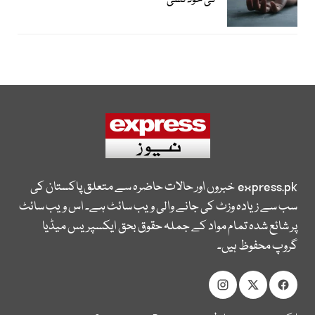
کی خودکشی
express.pk
خبروں اور حالات حاضرہ سے متعلق پاکستان کی
سب سے زیادہ وزٹ کی جانے والی ویب سائٹ ہے۔ اس ویب سائٹ
پر شائع شدہ تمام مواد کے جملہ حقوق بحق ایکسپریس میڈیا
گروپ محفوظ ہیں۔