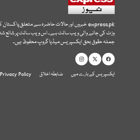
express.pk
خبروں اور حالات حاضرہ سے متعلق پاکستان 
وزٹ کی جانے والی ویب سائٹ ہے۔ اس ویب سائٹ پر شائع شدہ
جملہ حقوق بحق ایکسپریس میڈیا گروپ محفوظ ہیں۔
ایکسپریس کے بارے میں
ضابطہ اخلاق
Privacy Policy