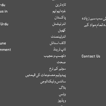
تازہ ترین
rdu
غزہ لہو لہو
ws in
پاکستان
کی سب سے زیادہ
انٹر نیشنل
 Urdu
 تمام مواد کے
کھیل
انٹرٹینمنٹ
لائف اسٹائل
bune
ٹاپ ٹرینڈ
inment
دلچسپ و عجیب
Contact Us
صحت
سونے کے نرخ
پیٹرولیم مصنوعات کی قیمتیں
سائنس و ٹیکنالوجی
بلاگ
بزنس
ویڈیوز