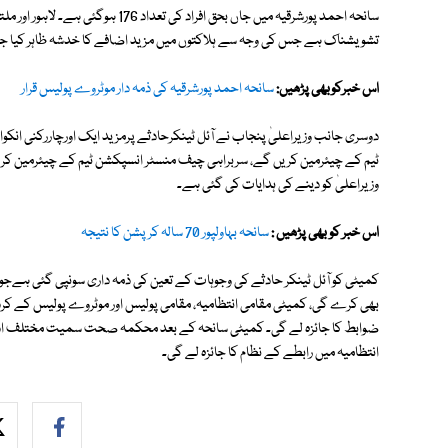
سانحہ احمد پورشرقیہ میں جاں بحق افرا
تشویشناک ہے جس کی وجہ سے ہلاکتوں میں مزید اضافے کا خدشہ ظاہر کیا جا
اس خبرکوبھی پڑھیں:
سانحہ احمد پورشرقیہ کی ذمہ دار موٹروے پولیس قرار
دوسری جانب وزیراعلیٰ پنجاب نے آئل ٹینکرحادثے پرمزید ایک اورچاررکنی 
وزیراعلیٰ کو دینے کی ہدایات کی گئی ہے۔
اس خبر کو بھی پڑھیں :
سانحہ بہاولپور 70 سالہ کرپشن کا نتیجہ
کمیٹی کو آئل ٹینکر حادثے کی وجوہات کے تعین کی ذمہ داری سونپی گئی ہےجو حا
بھی کرے گی، کمیٹی مقامی انتظامیہ، مقامی پولیس اور موٹروے پولیس کے کر
ضوابط کا جائزہ لے گی۔ کمیٹی سانحہ کے بعد محکمہ صحت سمیت مختلف ادارو
انتظامیہ میں رابطے کے نظام کا جائزہ لے گی۔