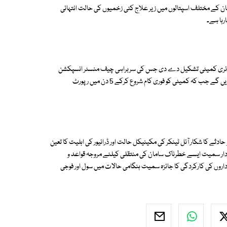
د کی تعداد 176 ہوگئی ہے۔ لاہور اور ملتان کے مختلف اسپتالوں میں زیر علاج کئی زخمیوں کی حالت انتہائی
رہا ہے۔
انکوائری کمیٹی تشکیل دے دی جس کی سربراہی چیف منسٹر انسپکشن
ٹیم کے چیئرمین کریں گے، سربراہی چیف منسٹر انسپکشن ٹیم کے چیئرمین کریں گے جب کہ کمیٹی کو فوری کام شروع کرکے 5 دن میں رپورٹ
دثے کا شکار آئل ٹینکر کی مکینیکل حالت اور ڈرائیور کی اہلیت کا تعین
دار سمیت ایسے خطرناک سامان کی منتقلی کیلئے مروجہ قواعد و
ں کی کارکردگی کا جائزہ سمیت ہنگامی حالات میں سول اور فوجی