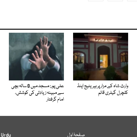
وارث شاہ کے مزار پر ہیریٹیج اینڈ
علی پور: مسجد میں 8 سالہ بچی
کلچرل گیلری قائم
سے مبینہ زیادتی کی کوشش،
امام گرفتار
صفحۂ اول
 Urdu