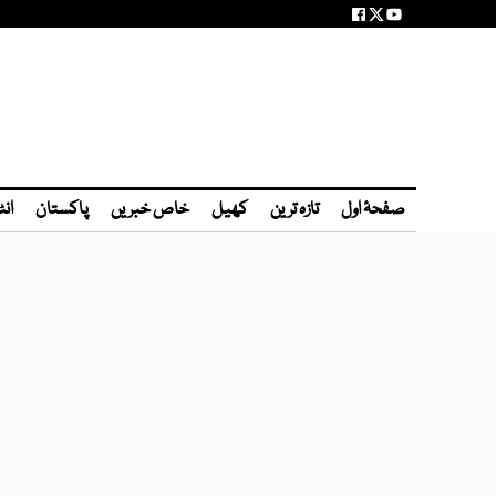
صفحۂ اول
تازہ ترین
کھیل
خاص خبریں
پاکستان
انٹ