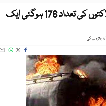
سانحہ احمد پورشرقیہ میں ہلاکتوں کی تعداد 176 ہوگئی ایک
ا جائزہ لے گی