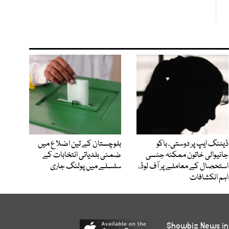
ڈیٹنگ ایپ پر دوستی، باکو
بلوچستان کے تین اضلاع میں
جانیوالی خاتون ممکنہ جنسی
ضمنی بلدیاتی انتخابات کے
استحصال کے معاملے پر آف لوڈ،
سلسلے میں پولنگ جاری
اہم انکشافات
Showbiz News in