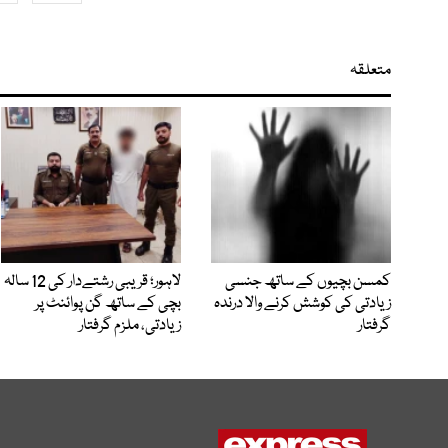
متعلقہ
کمسن بچیوں کے ساتھ جنسی
لاہور؛ قریبی رشتےدار کی 12 سالہ
زیادتی کی کوشش کرنے والا درندہ
بچی کے ساتھ گن پوائنٹ پر
گرفتار
زیادتی، ملزم گرفتار