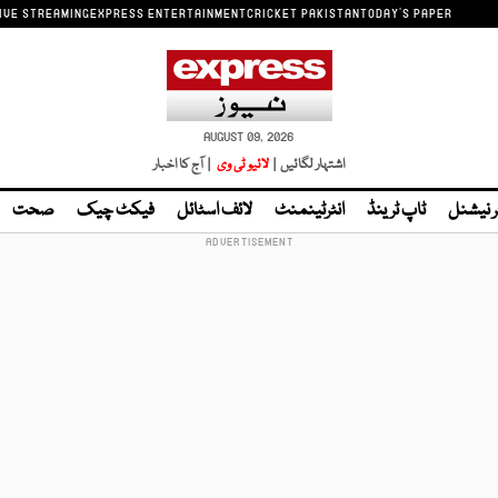
IVE STREAMING
EXPRESS ENTERTAINMENT
CRICKET PAKISTAN
TODAY'S PAPER
AUGUST 09, 2026
اشتہار لگائیں |
لائیو ٹی وی
| آج کا اخبار
ر نیشنل
ٹاپ ٹرینڈ
انٹرٹینمنٹ
لائف اسٹائل
فیکٹ چیک
صحت