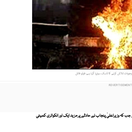
وہات تلاش کرنے کا ٹاسک سونپا گیا ہے: فوٹو: فائل
حق افراد کی تعداد بڑھ کر 176 تک پہنچ گئی ہے جب کہ وزیراعلیٰ پنجاب نے حادثے پر مزید ایک اور انکوائری کمیٹی