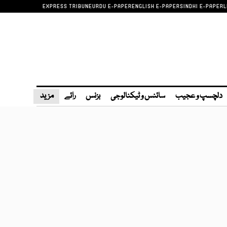
EXPRESS TRIBUNE
URDU E-PAPER
ENGLISH E-PAPER
SINDHI E-PAPER
L
دلچسپ و عجیب
سائنس و ٹیکنالوجی
بزنس
رائے
مزید