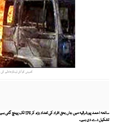
کمیٹی کو آئل ٹینکرحادثے کی وج
سانحہ احمد پورشرقیہ میں جاں ب
تشکیل دے دی ہے۔