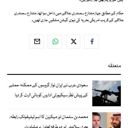
حکام کے مطابق جہاز متنازع سمندری علاقے میں داخل ہوا تھا، متنازع سمندری
علاقے کے قریب امریکی بحریہ کی نیوی گیشن مشقیں جاری تھیں۔
متعلقہ
سعودی عرب نے ایران نواز گروہوں کے ممکنہ حملے
کے پیش نظر سیکیورٹی اداروں کو ہائی الرٹ کر دیا
محمد بن سلمان اور میکرون کا اہم ٹیلیفونک رابطہ،
بحری سلامتی اور دو طرفہ تعاون پر مشاورت