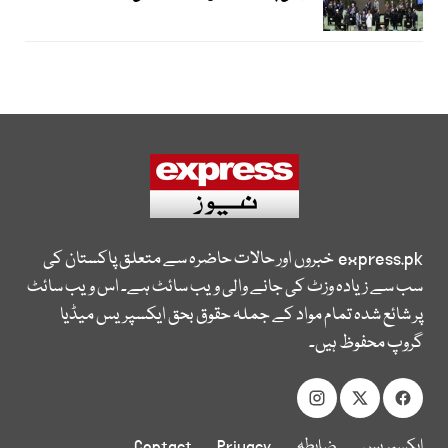
express.pk
خبروں اور حالات حاضرہ سے متعلق پاکستان کی
سب سے زیادہ وزٹ کی جانے والی ویب سائٹ ہے۔ اس ویب سائٹ
پر شائع شدہ تمام مواد کے جملہ حقوق بحق ایکسپریس میڈیا
گروپ محفوظ ہیں۔
ایکسپریس
ضابطہ
Privacy
Contact