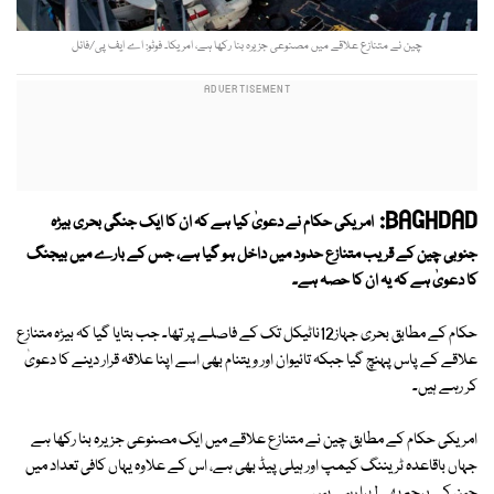
چین نے متنازع علاقے میں مصنوعی جزیرہ بنا رکھا ہے، امریکا۔ فوٹو: اے ایف پی/فائل
BAGHDAD:
امریکی حکام نے دعویٰ کیا ہے کہ ان کا ایک جنگی بحری بیڑہ
جنوبی چین کے قریب متنازع حدود میں داخل ہو گیا ہے، جس کے بارے میں بیجنگ
کا دعویٰ ہے کہ یہ ان کا حصہ ہے۔
حکام کے مطابق بحری جہاز12ناٹیکل تک کے فاصلے پر تھا۔ جب بتایا گیا کہ بیڑہ متنازع
علاقے کے پاس پہنچ گیا جبکہ تائیوان اور ویتنام بھی اسے اپنا علاقہ قرار دینے کا دعویٰ
کر رہے ہیں۔
امریکی حکام کے مطابق چین نے متنازع علاقے میں ایک مصنوعی جزیرہ بنا رکھا ہے
جہاں باقاعدہ ٹریننگ کیمپ اور ہیلی پیڈ بھی ہے، اس کے علاوہ یہاں کافی تعداد میں
چین کے پرچم بھی لہرا رہے ہیں۔