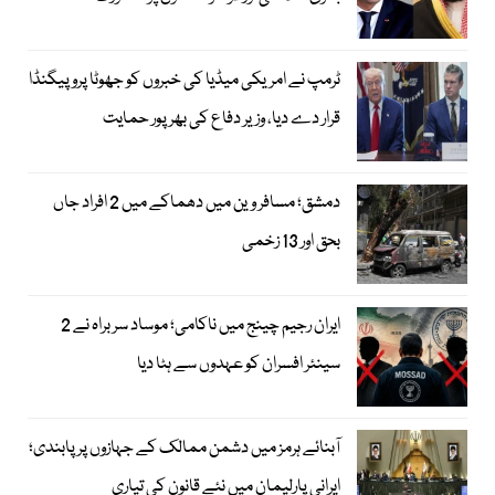
ٹرمپ نے امریکی میڈیا کی خبروں کو جھوٹا پروپیگنڈا
قرار دے دیا، وزیر دفاع کی بھرپور حمایت
دمشق؛ مسافر وین میں دھماکے میں 2 افراد جاں
بحق اور 13 زخمی
ایران رجیم چینج میں ناکامی؛ موساد سربراہ نے 2
سینئر افسران کو عہدوں سے ہٹا دیا
آبنائے ہرمز میں دشمن ممالک کے جہازوں پر پابندی؛
ایرانی پارلیمان میں نئے قانون کی تیاری