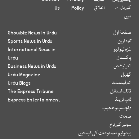
کے بارے
اخلاق
Policy
Us
میں
صفحۂ اول
Showbiz News in Urdu
تازہ ترین
Sports News in Urdu
غزہ لہو لہو
International News in
پاکستان
Urdu
انٹر نیشنل
Business News in Urdu
کھیل
Urdu Magazine
انٹرٹینمنٹ
Urdu Blogs
لائف اسٹائل
The Express Tribune
ٹاپ ٹرینڈ
Express Entertainment
دلچسپ و عجیب
صحت
سونے کے نرخ
پیٹرولیم مصنوعات کی قیمتیں