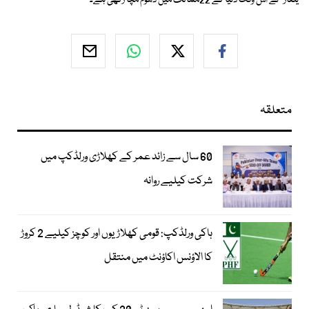
یلغار ' نے اس وقت دنیا کے 22ممالک میں دھوم مچا رکھی ہے۔
متعلقہ
60 سال سے زائد عمر کے کھلاڑی ورلڈکپ میں
شرکت کیلیے روانہ
ہاکی ورلڈکپ: قومی کھلاڑیوں اور کوچز کیلیے 2 کروڑ
کا الاؤنس اکاؤنٹ میں منتقل