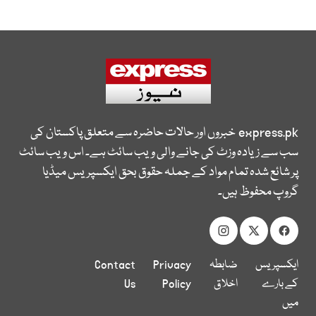
express.pk
خبروں اور حالات حاضرہ سے متعلق پاکستان کی
سب سے زیادہ وزٹ کی جانے والی ویب سائٹ ہے۔ اس ویب سائٹ
پر شائع شدہ تمام مواد کے جملہ حقوق بحق ایکسپریس میڈیا
گروپ محفوظ ہیں۔
ایکسپریس
ضابطہ
Privacy
Contact
کے بارے
اخلاق
Policy
Us
میں