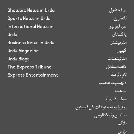
صفحۂ اول
Showbiz News in Urdu
تازہ ترین
Sports News in Urdu
غزہ لہو لہو
International News in
پاکستان
Urdu
انٹر نیشنل
Business News in Urdu
کھیل
Urdu Magazine
انٹرٹینمنٹ
Urdu Blogs
لائف اسٹائل
The Express Tribune
ٹاپ ٹرینڈ
Express Entertainment
دلچسپ و عجیب
صحت
سونے کے نرخ
پیٹرولیم مصنوعات کی قیمتیں
سائنس و ٹیکنالوجی
بلاگ
بزنس