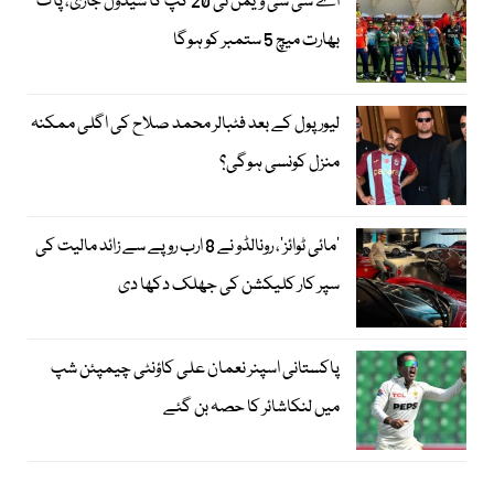
اے سی سی ویمن ٹی 20 کپ کا شیڈول جاری، پاک
بھارت میچ 5 ستمبر کو ہوگا
لیور پول کے بعد فٹبالر محمد صلاح کی اگلی ممکنہ
منزل کونسی ہوگی؟
’مائی ٹوائز‘، رونالڈو نے 8 ارب روپے سے زائد مالیت کی
سپر کار کلیکشن کی جھلک دکھا دی
پاکستانی اسپنر نعمان علی کاؤنٹی چیمپئن شپ
میں لنکاشائر کا حصہ بن گئے