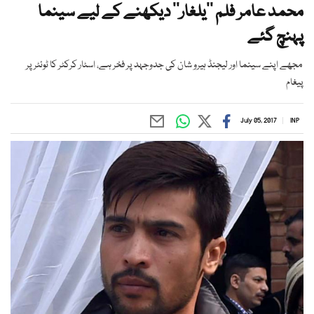
محمد عامر فلم ’’یلغار‘‘ دیکھنے کے لیے سینما
پہنچ گئے
مجھے اپنے سینما اور لیجنڈ ہیرو شان کی جدوجہد پر فخر ہے، اسٹار کرکٹر کا ٹوئٹر پر
پیغام
July 05, 2017
INP