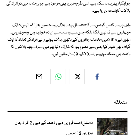
جو ایکبار پھر پلٹ سکتا ہے، اسی طرح ملیریا بھی موجود ہے جو ہر منٹ میں دو افراد کی
ہلاکت کاباعث بن رہا ہے۔
واضح رہے کہ بل گیٹس نے گزشتہ سال اپنے بلاگ پوسٹ میں بتایا کہ انہیں شارک
مچھلیوں سے ڈر نہیں لگتا بلکہ جس سے وہ سب سے زیادہ خوفزدہ ہیں وہ مچھر ہیں۔
انھوں نے 2015میں مختلف جانوروں کے ہاتھوں ہلاک ہونے والے افرادکی تعداد کا ایک
گراف بھی شیئر کیا جس سے معلوم ہوا کہ شارک دنیا بھر میں صرف چھ ہلاکتوں کا
باعث بنی جبکہ مچھروں نے 8لاکھ 30 ہزار جانیں لیں۔
متعلقہ
دمشق؛ مسافر وین میں دھماکے میں 2 افراد جاں
بحق اور 13 زخمی