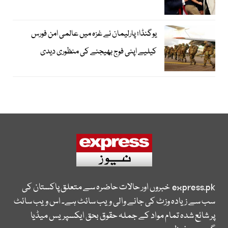
یوگنڈا؛ پارلیمان نے غزہ میں عالمی امن فورس
کیلیے اپنی فوج بھیجنے کی منظوری دیدی
express.pk
خبروں اور حالات حاضرہ سے متعلق پاکستان کی
سب سے زیادہ وزٹ کی جانے والی ویب سائٹ ہے۔ اس ویب سائٹ
پر شائع شدہ تمام مواد کے جملہ حقوق بحق ایکسپریس میڈیا