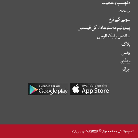
دلچسپ و عجیب
صحت
سونے کے نرخ
پیٹرولیم مصنوعات کی قیمتیں
سائنس و ٹیکنالوجی
بلاگ
بزنس
ویڈیوز
جرائم
تمام مواد کے جملہ حقوق © 2026 ایکسپریس اردو