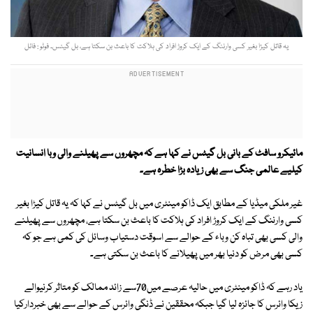
یہ قاتل کیڑا بغیر کسی وارننگ کے ایک کروڑ افراد کی ہلاکت کا باعث بن سکتا ہے، بل گیٹس۔ فوٹو : فائل
مائیکرو سافٹ کے بانی بل گیٹس نے کہا ہے کہ مچھروں سے پھیلنے والی وبا انسانیت
کیلیے عالمی جنگ سے بھی زیادہ بڑا خطرہ ہے۔
غیر ملکی میڈیا کے مطابق ایک ڈاکو مینٹری میں بل گیٹس نے کہا کہ یہ قاتل کیڑا بغیر
کسی وارننگ کے ایک کروڑ افراد کی ہلاکت کا باعث بن سکتا ہے، مچھروں سے پھیلنے
والی کسی بھی تباہ کن وباء کے حوالے سے اسوقت دستیاب وسائل کی کمی ہے جو کہ
کسی بھی مرض کو دنیا بھر میں پھیلانے کا باعث بن سکتی ہے۔
یاد رہے کہ ڈاکو مینٹری میں حالیہ عرصے میں70سے زائد ممالک کو متاثر کرنیوالے
زیکا وائرس کا جائزہ لیا گیا جبکہ محققین نے ڈنگی وائرس کے حوالے سے بھی خبردارکیا