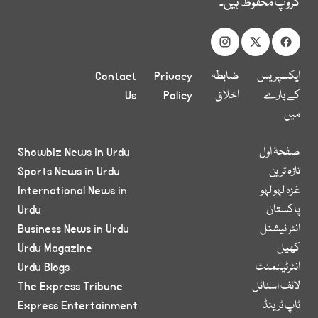
گروپ محفوظ ہیں۔
ایکسپریس
ضابطہ
Privacy
Contact
کے بارے
اخلاق
Policy
Us
میں
صفحۂ اول
Showbiz News in Urdu
تازہ ترین
Sports News in Urdu
غزہ لہو لہو
International News in
پاکستان
Urdu
انٹر نیشنل
Business News in Urdu
کھیل
Urdu Magazine
انٹرٹینمنٹ
Urdu Blogs
لائف اسٹائل
The Express Tribune
ٹاپ ٹرینڈ
Express Entertainment