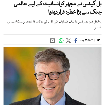
بل گیٹس نے مچھر کو انسانیت کے لیے عالمی
جنگ سے بڑا خطرہ قرار دیدیا
یہ قاتل کیڑا بغیر کسی وارننگ کے ایک کروڑ افراد کی ہلاکت کا باعث بن سکتا ہے، بل
گیٹس
July 05, 2017
INP