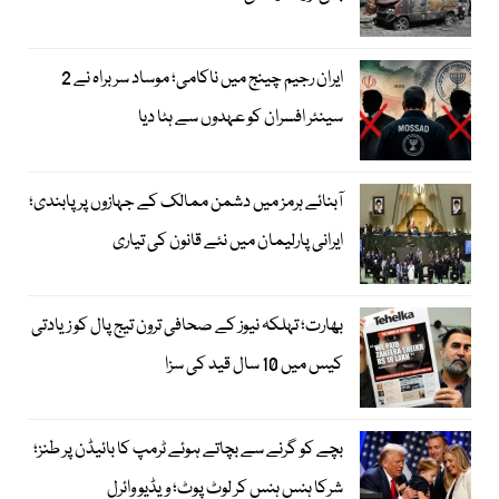
ایران رجیم چینج میں ناکامی؛ موساد سربراہ نے 2
سینئر افسران کو عہدوں سے ہٹا دیا
آبنائے ہرمز میں دشمن ممالک کے جہازوں پر پابندی؛
ایرانی پارلیمان میں نئے قانون کی تیاری
بھارت؛ تہلکہ نیوز کے صحافی ترون تیج پال کو زیادتی
کیس میں 10 سال قید کی سزا
بچے کو گرنے سے بچاتے ہوئے ٹرمپ کا بائیڈن پر طنز؛
شرکا ہنس ہنس کر لوٹ پوٹ؛ ویڈیو وائرل