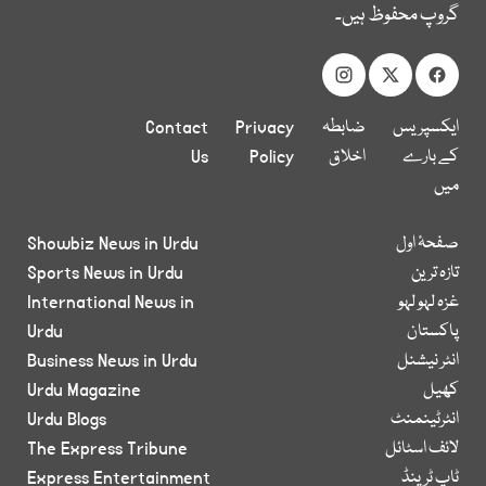
گروپ محفوظ ہیں۔
ایکسپریس
ضابطہ
Privacy
Contact
کے بارے
اخلاق
Policy
Us
میں
صفحۂ اول
Showbiz News in Urdu
تازہ ترین
Sports News in Urdu
غزہ لہو لہو
International News in
پاکستان
Urdu
انٹر نیشنل
Business News in Urdu
کھیل
Urdu Magazine
انٹرٹینمنٹ
Urdu Blogs
لائف اسٹائل
The Express Tribune
ٹاپ ٹرینڈ
Express Entertainment