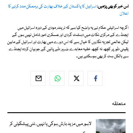
اس خبر کو بھی پڑھیں:
اسرائیل کا پاکستان کے خلاف بھارت کی ہرممکن مدد کرنے کا
اعلان
اگرچہ اسرائیلی حکام نے یہ واضح کیا ہے کہ نریندر مودی کے دورہ اسرائیل میں
ایجنڈے کے مرکزی نکات میں دہشت گردی اور عسکری امور شامل نہیں ہوں گے
لیکن عالمی تجزیہ نگاروں کا خیال ہے کہ اس دورے میں بھارت اور اسرائیل کے مابین
یقینی طور پر کچھ نہ کچھ خفیہ معاہدے ضرور طے پائیں گے جو بیان کردہ ایجنڈے
سے بالکل ہٹ کر بھی ہوسکتے ہیں۔
متعلقہ
لاہور میں مزید بارش ہوگی یا نہیں، نئی پیشگوئی کر