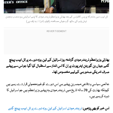
تل ابیب میں مشترکہ پریس کانفرنس کے بعد بھارتی وزیراعظم نریندر مودی کا اپنے اسرائیلی ہم منصب بنجمن
نیتن یاہو کے ساتھ گرم جوش مصافحہ۔ (فوٹو: رائٹرز/ اے ایف پی)
بھارتی وزیراعظم نریندر مودی گزشتہ روز اسرائیل کے تین روزہ دورے پر تل ابیب پہنچ
گئے جہاں بن گوریئن ایئرپورٹ پر ان کا اس انداز سے استقبال کیا گیا جو اس سے پہلے
صرف امریکی صدور ہی کےلیے مخصوص تھا۔
عالمی سیاسی و دفاعی مبصرین پہلے ہی اس دورے کو غیرمعمولی قرار دے رہے ہیں
کیونکہ بھارت کی 70 سالہ تاریخ میں نریندر مودی وہ پہلے وزیراعظم ہیں جو اسرائیل کا
دورہ کررہے ہیں۔
اس خبر کو بھی پڑھیں:
نریندر مودی اسرائیل کے تین روزہ دورے پر تل ابیب پہنچ گئے