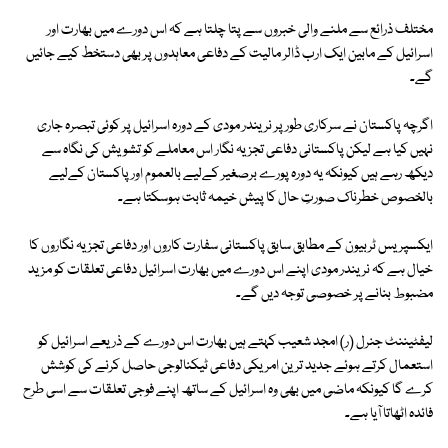
مختلف ذرائع سے ملنے والی خبروں سے پتا چلتا ہے کہ اس دورے میں بھارت اور
اسرائیل کے مابین ایک ارب ڈالر مالیت کے دفاعی معاہدوں پر بھی دستخط کیے جائیں
گے۔
اگرچہ پاکستان نے سرکاری طور پر نریندر مودی کے دورہ اسرائیل پر کوئی تبصرہ جاری
نہیں کیا ہے لیکن پاکستانی دفاعی تجزیہ نگار اس معاملے کو تشویش کی نگاہ سے
دیکھ رہے ہیں کیونکہ یہ دورہ پورے برصغیر کےلیے بالعموم اور پاکستان کےلیے
بالخصوص خطرناک صورتِ حال کا پیش خیمہ ثابت ہوسکتا ہے۔
ایکسپریس ٹربیون کے مطابق سابق پاکستانی سفارت کاروں اور دفاعی تجزیہ نگاروں کا
خیال ہے کہ نریندر مودی اپنے اس دورے میں بھارت اسرائیل دفاعی تعلقات کو مزید
مضبوط بنانے پر خصوصی توجہ دیں گے۔
لیفٹیننٹ جنرل (ر) امجد شعیب کہتے ہیں بھارت اس دورے کے ذریعے اسرائیل کو
استعمال کرتے ہوئے جدید ترین امریکی دفاعی ٹیکنالوجی حاصل کرنے کی کوشش
کرے گا کیونکہ ماضی میں بھی وہ اسرائیل کے ساتھ اپنے فوجی تعلقات سے اسی طرح
فائدہ اٹھاتا آیا ہے۔