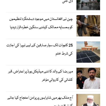
دی گئی
چین نے افغانستان میں موجود دہشتگرد تنظیموں
کو ہمسایہ ممالک کیلئے سنگین خطرہ قرار دیدیا
25 کلوواٹ تک سولر صارفین کے لیے نیپرا کی اجازت
کی شرط ختم
میر رضا کے والد کا نئے میڈیکل بورڈ پر اعتراض، قبر
کشائی کی کارروائی مؤخر
آج ملک بھر میں شاہراہوں پر پرامن احتجاج کیا جائے