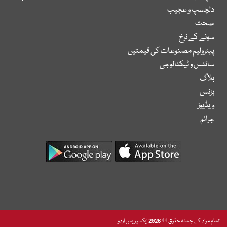
دلچسپ و عجیب
صحت
سونے کے نرخ
پیٹرولیم مصنوعات کی قیمتیں
سائنس و ٹیکنالوجی
بلاگ
بزنس
ویڈیوز
جرائم
تمام مواد کے جملہ حقوق © 2026 ایکسپریس اردو