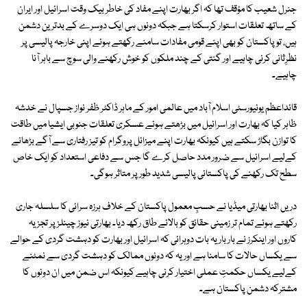
جنرل شعیب کا مؤقف تھا کہ اگر بھارت اپنے مفاد کی خاطر بیک وقت اسرائیل اور ایران
کے ساتھ تعلقات استوار کرسکتا ہے جبکہ دونوں ہی ایک دوسرے کے بدترین دشمن
ہیں، تو پاکستان کو بھی اپنے قومی مفادات سامنے رکھتے ہوئے اپنی خارجہ پالیسی پر
نظرِثانی کرنی چاہیے اور گنتی کے چند ملکوں کو خوش رکھنے والی سوچ سے باہر آنا
چاہیے۔
قائداعظم یونیورسٹی اسلام آباد میں عالمی امور کے ماہر ڈاکٹر ظفر نواز جسپال نے خدشہ
ظاہر کیا کہ بھارت اور اسرائیل میں بڑھتے ہوئے عسکری تعلقات جنوبی ایشیا میں طاقت
کا توازن بگاڑ سکتے ہیں کیونکہ بھارت اپنے میزائل پروگرام کو تیز رفتاری سے آگے بڑھانے
کےلیے اسرائیل سے ضرور مدد حاصل کرے گا جس سے دفاعی استعداد کو ایک خاص
سطح تک رکھنے کی پاکستانی پالیسی شدید طور پر متاثر ہوگی۔
دریں اثنا بھارتی میڈیا نے حسبِ معمول پاکستان کے خلاف ہرزہ سرائی کا سلسلہ جاری
رکھتے ہوئے تمام تر زمینی حقائق کو بالائے طاق رکھ دیا۔ بھارتی نیوز چینلز پر تجزیہ
کاروں اور اینکرز نے بار بار یہ بات دوہرائی کہ اسرائیل اور بھارت کو دہشت گردی کے حوالے
سے یکساں حالات کا سامنا ہے اور یہ کہ دونوں ممالک کو دہشت گردی سے نمٹنے
کےلیے یکساں حکمتِ عملی اختیار کرنی چاہیے کیونکہ اس ضمن میں ان دونوں کا
مشترکہ دشمن پاکستان ہے۔