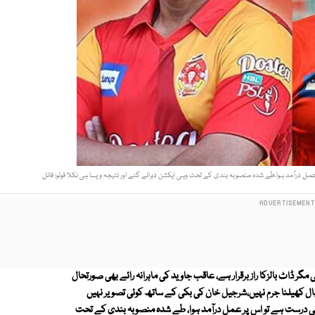
 درآمد ہوا،طے شدہ منصوبہ بندی کے تحت وہی ایکشن دہرائے گئے اور نتیجہ ویسا ہی نکلا فوٹو: فائل
ڈاٹ بالزکا راز برقرار ہے، عاقب جاوید کی ماہرانہ رائے بھی صورتحال
ال کھیلنا جرم نہیں،شرجیل خان کی بکی کے ساتھ کوئی تصویر نہیں
نی درست ہے تو اس پر عمل درآمد ہوا، طے شدہ منصوبہ بندی کے تحت