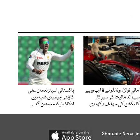
’مائی ٹوائز‘، رونالڈو نے 8 ارب روپے
پاکستانی اسپنر نعمان علی
سے زائد مالیت کی سپر کار
کاؤنٹی چیمپئن شپ میں
کلیکشن کی جھلک دکھا دی
لنکاشائر کا حصہ بن گئے
Showbiz News in