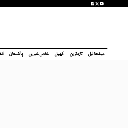
صفحۂ اول
تازہ ترین
کھیل
خاص خبریں
پاکستان
انٹ