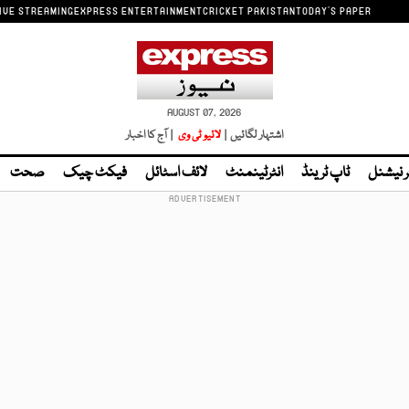
IVE STREAMING
EXPRESS ENTERTAINMENT
CRICKET PAKISTAN
TODAY'S PAPER
AUGUST 07, 2026
اشتہار لگائیں |
لائیو ٹی وی
| آج کا اخبار
ر نیشنل
ٹاپ ٹرینڈ
انٹرٹینمنٹ
لائف اسٹائل
فیکٹ چیک
صحت