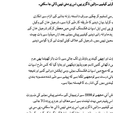
نے کیلیے سزائیں ناگزیر ہیں، اس پر مٹی نہیں ڈالی جا سکتی۔
ہی تسلیم کر چکے، صرف دانستہ رنز نہ بنانے کے الزام سے انکاری
لب کرلیا، بیان دینے کا طریقہ کار طے کرنا ہے۔ شرجیل خان کے وکیل
مطابق پی ایس ایل اسپاٹ فکسنگ کیس میں معطل کرکٹر شرجیل خان کے
 ماہرانہ رائے دینے کیلیے پیش ہوئے، بعد ازاں میڈیا سے بات چیت
سمین نہیں ہوں، شرجیل کے خلاف کوئی ثبوت لے کر یا گواہی دینے
ی، فل ٹاس پر آؤٹ اور اچھی گیند پر باؤنڈری لگ جاتی ہے، ڈاٹ بالز کھیلنا بھی جرم
دکھائی گئیں تاہم جو ویڈیوز دیکھیں اور بتایا گیا کہ کس طرح اسپاٹ
ے کہ میچ میں اسپاٹ فکسنگ ہوئی، وہی ایکشن دہرائے گئے اور نتیجہ
کہانی درست ہے تو مجھے لگتا ہے کہ پہلے سے طے شدہ منصوبہ بندی
گیندیں ہوں گی،اشارے کا فیصلہ ہوتا ہے۔
انھوں نے کہا کہ یہ سوال بھی ہوا کہ ٹریبیونل میں رائے دینے کی ضرورت کیوں پیش آئی، مجھے تو 1998 سے ٹریبیونل کے سامنے پیش ہونے کی ضرورت
ہ پیش ہو رہا ہوں، 1998 سے کہا جاتا ہے کہ اس پلیئر میں بہت ٹیلنٹ ہے اسے معاف اور جرم پر پردہ ڈالا جائے،
لیے سزائیں ناگزیر ہیں، اس پر مٹی نہیں ڈالی جا سکتی۔ پی سی بی