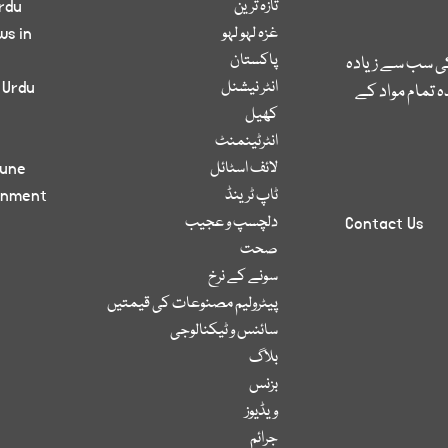
تازہ ترین
rdu
غزہ لہو لہو
ws in
پاکستان
کی سب سے زیادہ
انٹر نیشنل
 Urdu
 تمام مواد کے
کھیل
انٹرٹینمنٹ
لائف اسٹائل
bune
ٹاپ ٹرینڈ
inment
دلچسپ و عجیب
Contact Us
صحت
سونے کے نرخ
پیٹرولیم مصنوعات کی قیمتیں
سائنس و ٹیکنالوجی
بلاگ
بزنس
ویڈیوز
جرائم