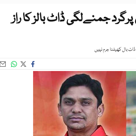
رد جمنےلگی ڈاٹ بالز کا راز
اٹ بال کھیلنا جرم نہیں