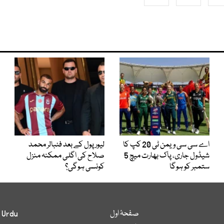
اے سی سی ویمن ٹی 20 کپ کا
لیور پول کے بعد فٹبالر محمد
شیڈول جاری، پاک بھارت میچ 5
صلاح کی اگلی ممکنہ منزل
ستمبر کو ہوگا
کونسی ہوگی؟
صفحۂ اول
 Urdu