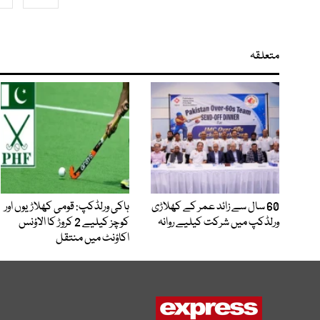
متعلقہ
60 سال سے زائد عمر کے کھلاڑی
ہاکی ورلڈکپ: قومی کھلاڑیوں اور
ورلڈکپ میں شرکت کیلیے روانہ
کوچز کیلیے 2 کروڑ کا الاؤنس
اکاؤنٹ میں منتقل