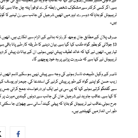
کے قانونی مشیر تفضل رضوی نے کہا کہ عاقب جاوید نے ہمیشہ سچ کی گواہی دی
ہے، اگر کسی کرکٹر سے مشکوک شخص رابطہ کرے تو فوراً پتہ چل جاتا ہے، کوڈ 
ٹریبیونل کو بتایاکہ دوسرے اوور میں انھیں شرجیل کی جانب سے رن لینے کا کوئی ا
ہیں۔
صرف پلان کے مطابق جان بوجھ کر رنز نہ بنانے کے الزام سے انکاری ہیں، انھوں نے
13 جولائی کو بطور گواہ طلب کیا گیا ہے، بیان دینے کا طریقہ کار طے پانا ب
تیار ہیں۔ انھوں نے کہا کہ خالد لطیف پیش نہیں ہوئے، ان کے بیانات پیش کر د
ٹریبیونل نے کہا ہے کہ ضرورت پڑنے پر وہ خود پوچھے گا۔
ناصر کے وکیل طبیعت ناساز ہونے کی وجہ سے پیش نہیں ہو سکے تاہم انھوں ن
زیب حسن کو اپنے گواہ کے طور پر پیش کرنے کی استدعا کی، جیمز اور یوسف کے
سے گفتگو کرتے ہوئے کہا کہ پی سی بی نے ایک اور درخواست جمع کرائی جس پر
کا کہا ہے، عاقب جاوید نے شرجیل خان کی جانب سے دونوں گیندیں میرٹ پر کھی
جرح ہوئی،عاقب نے ٹریبیونل کو بتایا کہ پہلی گیند آسانی سے چھوڑی جا سکتی تھی
طور اس انداز میں کھیلتے ہیں۔