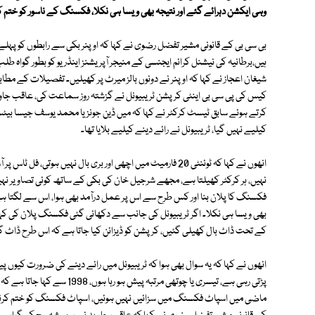
وہی ایکشن دہرائے گئے اور نتیجہ بھی ویسا ہی نکلا، فکسنگ کے ناسور کو ختم کر
بی سی بی کے قانونی مشیر تفضل رضوی نے کہا کہ اوپنر بکی سے رابطوں کو پہلے 
ہیں،برطانیہ کی نیشنل کرائم ایجنسی کے منیجر آپریشنز اینڈریو کو بطور گواہ ط
شیغان اعجاز نے کہا کہ اوپنر نے دونوں بالز میرٹ پر کھیلیں۔ تفصیلات کے 
کیس کی پی سی بی اینٹی کرپشن ٹریبیونل نے گزشتہ روز سماعت کی، عاقب جاوید
کرتے ہوئے سابق ٹیسٹ کرکٹر نے کہا کہ میں ڈین جونز یا محمد یوسف جیسا بیٹ
کیلیے نہیں گیا، ٹریبیونل نے رائے دینے کیلیے بلایا تھا۔
انھوں نے کہا کہ ٹوئنٹی 20 فارمیٹ میں اچھی اور بری بال نہیں ہوت
نہیں، ہر کرکٹر کھیلتا ہے، مجھے شرجیل خان کی بکی کے ساتھ کوئی تصاویر نہیں 
فکسنگ کا پلان بنا اور کس طرح سے اس پر عمل درآمد بھی ہوا، اس سے لگتا ہ
بھی ویسا ہی نکلا۔ اگر ٹریبیونل کی جانب سے دکھائی گئی فکسنگ پلان کی 
کے تحت ڈاٹ بال کھیلی گئیں، کرپشن کو ڈیزائن کیا جاتا ہے کہ اس طرح ڈاٹ 
پڑتی رہی ہے، تیسری یا چوتھی مرتب
ماضی میں اسپاٹ فکسنگ میں سزائیں نہیں ہوئیں، اسپاٹ فکسنگ کو ختم کرنے کی