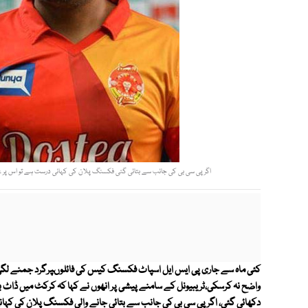
اگر پی سی بی کی جانب سے بتائی گئی فکسنگ پلان کی کہانی درست ہے تو اس پر عمل
کئی ماہ سے جاری پی ایس ایل اسپاٹ فکسنگ کیس کی فائلوںپرگرد جمنے لگی مگر 
واضح نہ کرسکی،ٹریبیونل کے سامنے پیشی پر انھوں نے کہا کہ کرکٹ میں ڈاٹ ب
دکھائی گئی، اگر پی سی بی کی جانب سے بتائی جانے والی فکسنگ پلان کی کہا