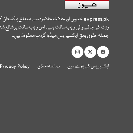
express.pk
خبروں اور حالات حاضرہ سے متعلق پاکستان 
وزٹ کی جانے والی ویب سائٹ ہے۔ اس ویب سائٹ پر شائع شدہ
جملہ حقوق بحق ایکسپریس میڈیا گروپ محفوظ ہیں۔
ایکسپریس کے بارے میں
ضابطہ اخلاق
Privacy Policy