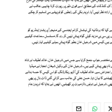
، ٹریبیونل میں انھوں نے بتایا کہ اسپاٹ فکسنگ ایک کینسر کی طرح
آف کنڈکٹ کے مطابق اسے فوری طور پر رپورٹ کرنا چاہیے، عاقب نے
رادہ نظر نہیں آیا، اوپنر بکی کے رابطوں کو تو پہلے ہی تسلیم کر چکے
 کہا کہ برطانیہ کی نیشنل کرائم ایجنسی کے منیجر آپریشنز اینڈریو کو
اقی ہے، پی سی بی مزید کوئی گواہ پیش نہیں کرے گا، مسلسل سماعت کیلیے
یے ہیں،کیس میں شرجیل خان بطور گواہ پیش ہونے کیلیے تیار نہیں،
ے مختصر جواب جمع کرایا ہے جس میں شرجیل خان، خالد لطیف اور شاہ
 نام بھی پیش کیے ہیں۔ شرجیل خان کے وکیل شیغان اعجاز نے میڈیا
 اعتراض ہے، خالد لطیف کی آڈیو ریکارڈنگ کو اس کیس کا حصہ بنانے
لنے کا بیان دیا، حسن علی کی جانب سے کرائی گئی ڈاٹ بال پر بھی
، شرجیل نے دونوں بالز میرٹ پر کھیلیں، انھوں نے بتایا کہ اوپنرز عام