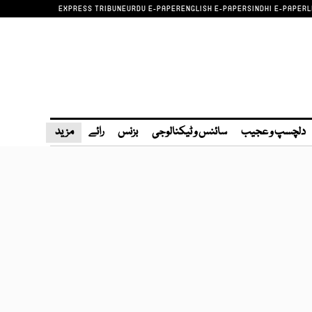
EXPRESS TRIBUNE
URDU E-PAPER
ENGLISH E-PAPER
SINDHI E-PAPER
L
دلچسپ و عجیب
سائنس و ٹیکنالوجی
بزنس
رائے
مزید