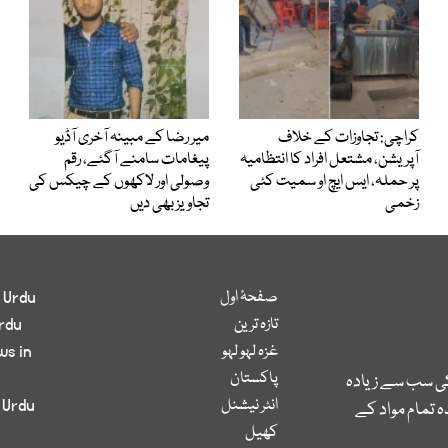
کراچی: تجاوزات کے خلاف
میر رضا کے مبینہ آخری آڈیو
آپریشن، مشتعل افراد کا انتظامیہ
پیغامات سامنے آگئے، رقم
پر حملہ، ایس ایچ او سمیت کئی
وصولی اور لاکھوں کے چیکس کی
زخمی
تجاویز بھی دیں
صفحۂ اول
 Urdu
تازہ ترین
rdu
غزہ لہو لہو
ws in
پاکستان
کی سب سے زیادہ
انٹر نیشنل
 Urdu
 تمام مواد کے
کھیل