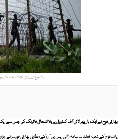
پاک فوج نے بھارتی فائرنگ کا منہ توڑ ج
بھارتی فوج نے ایک بار پھر لائن آف کنٹرول پر بلااشتعال فائرنگ کی جس سے ایک لڑکی سمیت 2 شہری شہید 
پاک فوج کے شعبہ تعلقات عامہ (آئی ایس پی آر) کے مطابق بھارتی فورسز نے 