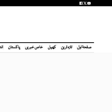
صفحۂ اول
تازہ ترین
کھیل
خاص خبریں
پاکستان
انٹ