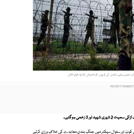
واب دیتے ہوئے دشمن کی توپوں کو خاموش کرادیا۔ فوٹو؛ فائل
اور 3 زخمی ہوگئے۔
چڑی کوٹ اور ستوال سیکٹر میں جنگ بندی معاہدے کی خلاف ورزی کرتے