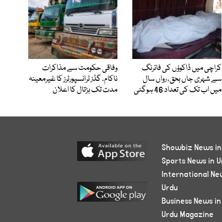
کراچی میں ڈاکوؤں کی فائرنگ
وفاقی حکومت سے مذاکرات
سے شہری جاں بحق، رواں سال
ناکام، گڈز ٹرانسپورٹرز کا غیرمعینہ
میں اب تک کی تعداد 46 ہوگئی
مدت تک ہڑتال کا اعلان
Showbiz News in
Sports News in U
International Ne
Urdu
Business News in
Urdu Magazine