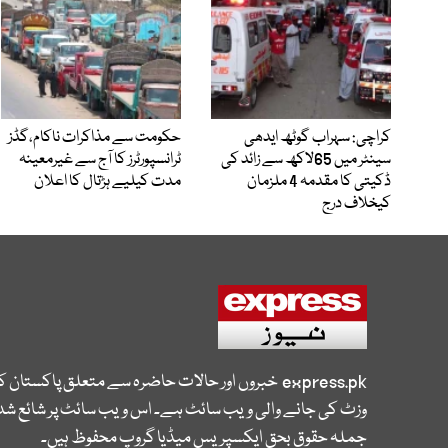
کراچی: سہراب گوٹھ ایدھی
حکومت سے مذاکرات ناکام،گڈز
سینٹر میں 65لاکھ سے زائد کی
ٹرانسپورٹرز کا آج سے غیرمعینہ
ڈکیتی کا مقدمہ 4 ملزمان
مدت کیلیے ہڑتال کا اعلان
کیخلاف درج
express.pk
خبروں اور حالات حاضرہ سے متعلق پاکستان 
وزٹ کی جانے والی ویب سائٹ ہے۔ اس ویب سائٹ پر شائع شدہ
جملہ حقوق بحق ایکسپریس میڈیا گروپ محفوظ ہیں۔