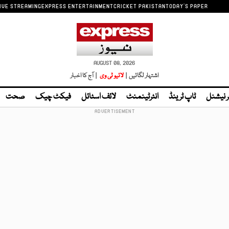
IVE STREAMING
EXPRESS ENTERTAINMENT
CRICKET PAKISTAN
TODAY'S PAPER
AUGUST 08, 2026
اشتہار لگائیں |
لائیو ٹی وی
| آج کا اخبار
ر نیشنل
ٹاپ ٹرینڈ
انٹرٹینمنٹ
لائف اسٹائل
فیکٹ چیک
صحت