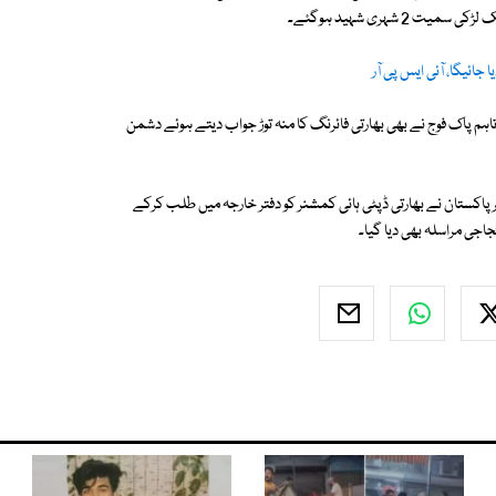
 شہری شہید ہوگئے۔
جائیگا، آئی ایس پی آر
ا تاہم پاک فوج نے بھی بھارتی فائرنگ کا منہ توڑ جواب دیتے ہوئے دشمن
 پاکستان نے بھارتی ڈپٹی ہائی کمشنر کو دفتر خارجہ میں طلب کرکے
اجی مراسلہ بھی دیا گیا۔