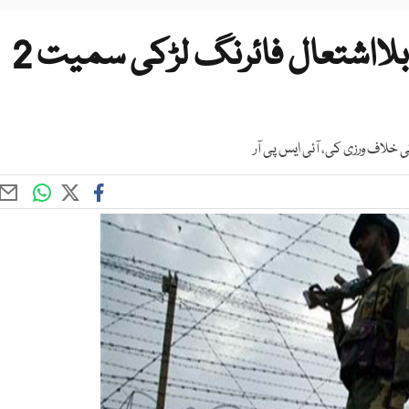
کنٹرول لائن پر بھارتی فوج کی بلااشتعال فائرنگ لڑکی سمیت 2
لاف ورزی کی، آئی ایس پی آر