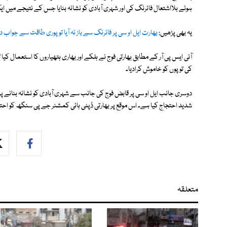
ہوئے بلااشتعال فائرنگ کی اور شہری آبادی کو نشانہ بنایا جس کے نتیجے میں ایک لڑکی سمیت 2
یہ بھی پڑھیں:
بھارت ایل او سی پر فائرنگ سے باز نہ آیا تو پوری طاقت سے جواب دیا 
آئی ایس پی آر کے مطابق بھارتی فوج نے ہلکے اور بھاری ہتھیاروں کا استعمال کی
کی توپوں کو خاموش کرادیا۔
دوسری جانب ایل او سی پر قابض فوج کی جانب سے شہری آبادی کو نشانہ بنانے پر
شدید احتجاج کیا ہے۔ اس موقع پر بھارتی ڈپٹی ہائی کمشنر جے پی سنگھ کو احتج
متعلقہ