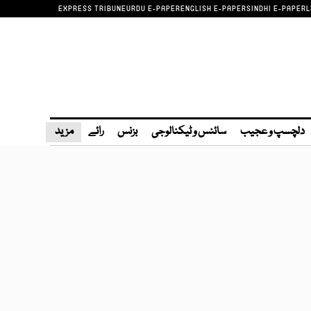
EXPRESS TRIBUNE
URDU E-PAPER
ENGLISH E-PAPER
SINDHI E-PAPER
L
دلچسپ و عجیب
سائنس و ٹیکنالوجی
بزنس
رائے
مزید