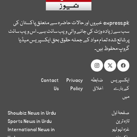
express.pk
خبروں اور حالات حاضرہ سے متعلق پاکستان کی
سب سے زیادہ وزٹ کی جانے والی ویب سائٹ ہے۔ اس ویب سائٹ
پر شائع شدہ تمام مواد کے جملہ حقوق بحق ایکسپریس میڈیا
گروپ محفوظ ہیں۔
ایکسپریس
ضابطہ
Privacy
Contact
کے بارے
اخلاق
Policy
Us
میں
صفحۂ اول
Showbiz News in Urdu
تازہ ترین
Sports News in Urdu
غزہ لہو لہو
International News in