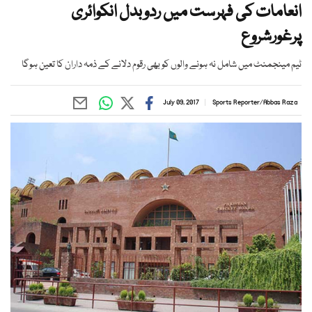
انعامات کی فہرست میں ردوبدل انکوائری
پرغورشروع
ٹیم مینجمنٹ میں شامل نہ ہونے والوں کو بھی رقوم دلانے کے ذمہ داران کا تعین ہوگا
July 09, 2017
Sports Reporter
/
Abbas Raza