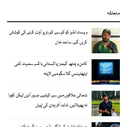
متعلقہ
ویسٹ انڈیز کو کم سے کم رنز پر آؤٹ کرنے کی کوشش
کریں گے، ساجد خان
کامن ویلتھ گیمز: پاکستانی باکسر سمیت کئی
ایتھلیٹس گلاسگو میں لاپتہ
شمالی علاقوں میں سیر کیلیے ضرور آئیں لیکن کچرا
نہ پھیلائیں، شاہد آفریدی کی اپیل