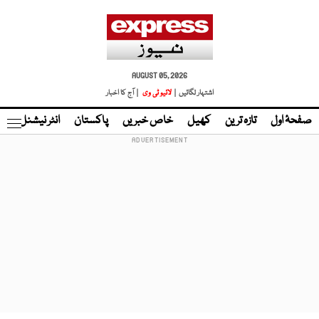
AUGUST 05, 2026
اشتہار لگائیں |
لائیو ٹی وی
| آج کا اخبار
صفحۂ اول
تازہ ترین
کھیل
خاص خبریں
پاکستان
انٹر نیشنل
ٹا