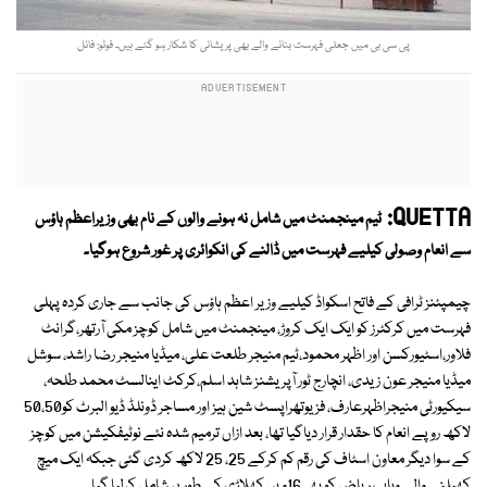
پی سی بی میں جعلی فہرست بنانے والے بھی پریشانی کا شکار ہو گئے ہیں۔ فوٹو: فائل
QUETTA:
ٹیم مینجمنٹ میں شامل نہ ہونے والوں کے نام بھی وزیراعظم ہاؤس
سے انعام وصولی کیلیے فہرست میں ڈالنے کی انکوائری پر غور شروع ہوگیا۔
چیمپئنز ٹرافی کے فاتح اسکواڈ کیلیے وزیر اعظم ہاؤس کی جانب سے جاری کردہ پہلی
فہرست میں کرکٹرز کو ایک ایک کروڑ، مینجمنٹ میں شامل کوچز مکی آرتھر،گرانٹ
فلاور،اسٹیورکسن اور اظہر محمود،ٹیم منیجر طلعت علی، میڈیا منیجر رضا راشد، سوشل
میڈیا منیجر عون زیدی، انچارج ٹور آپریشنز شاہد اسلم،کرکٹ اینالسٹ محمد طلحہ،
سیکیورٹی منیجراظہرعارف، فزیوتھراپسٹ شین ہیز اور مساجر ڈونلڈ ڈیو البرٹ کو50،50
لاکھ روپے انعام کا حقدار قرار دیاگیا تھا، بعد ازاں ترمیم شدہ نئے نوٹیفکیشن میں کوچز
کے سوا دیگر معاون اسٹاف کی رقم کم کرکے 25، 25 لاکھ کردی گئی جبکہ ایک میچ
کھیلنے والے وہاب ریاض کو بھی16ویں کھلاڑی کے طور پر شامل کرلیا گیا۔