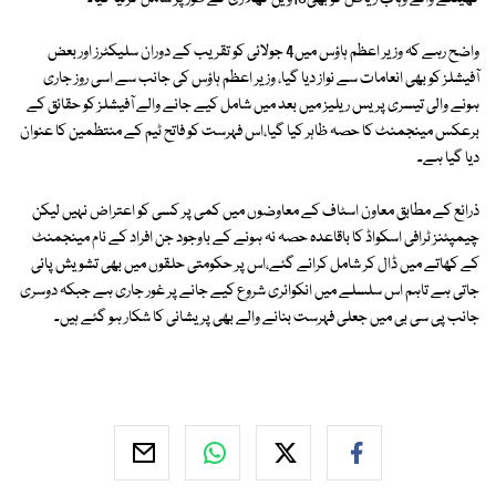
واضح رہے کہ وزیر اعظم ہاؤس میں4 جولائی کو تقریب کے دوران سلیکٹرز اور بعض
آفیشلز کو بھی انعامات سے نواز دیا گیا، وزیر اعظم ہاؤس کی جانب سے اسی روز جاری
ہونے والی تیسری پریس ریلیز میں بعد میں شامل کیے جانے والے آفیشلز کو حقائق کے
برعکس مینجمنٹ کا حصہ ظاہر کیا گیا،اس فہرست کو فاتح ٹیم کے منتظمین کا عنوان
دیا گیا ہے۔
ذرائع کے مطابق معاون اسٹاف کے معاوضوں میں کمی پر کسی کو اعتراض نہیں لیکن
چیمپئنز ٹرافی اسکواڈ کا باقاعدہ حصہ نہ ہونے کے باوجود جن افراد کے نام مینجمنٹ
کے کھاتے میں ڈال کر شامل کرائے گئے،اس پر حکومتی حلقوں میں بھی تشویش پائی
جاتی ہے تاہم اس سلسلے میں انکوائری شروع کیے جانے پر غور جاری ہے جبکہ دوسری
جانب پی سی بی میں جعلی فہرست بنانے والے بھی پریشانی کا شکار ہو گئے ہیں۔