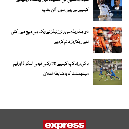
عبداللہ شفیق کی انگلینڈ میں بیٹنگ دیکھنے
کیلیے بے چین ہوں، آئن بشپ
دی ہنڈریڈ: سن رائزرز لیڈز نے ایک ہی میچ میں کئی
نئے ریکارڈز قائم کردیے
ہاکی ورلڈکپ کیلیے 20 رکنی قومی اسکواڈ اور ٹیم
مینجمنٹ کا باضابطہ اعلان