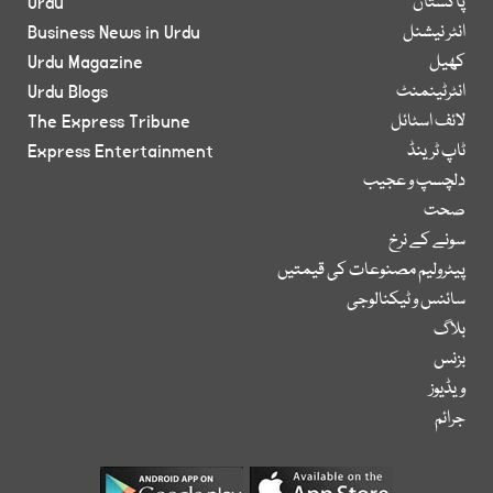
پاکستان
Urdu
انٹر نیشنل
Business News in Urdu
کھیل
Urdu Magazine
انٹرٹینمنٹ
Urdu Blogs
لائف اسٹائل
The Express Tribune
ٹاپ ٹرینڈ
Express Entertainment
دلچسپ و عجیب
صحت
سونے کے نرخ
پیٹرولیم مصنوعات کی قیمتیں
سائنس و ٹیکنالوجی
بلاگ
بزنس
ویڈیوز
جرائم