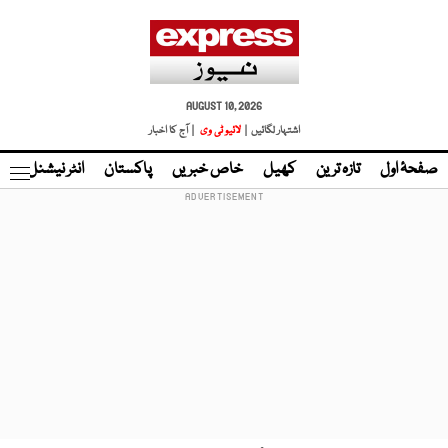
AUGUST 10, 2026
اشتہار لگائیں |
لائیو ٹی وی
| آج کا اخبار
صفحۂ اول
تازہ ترین
کھیل
خاص خبریں
پاکستان
انٹر نیشنل
ٹا