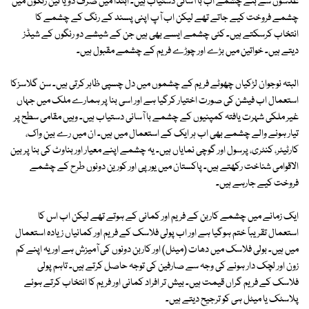
عدسوں سے بنے چشمے اب با آسانی دستیاب ہیں۔ ابتدا میں صرف دو یا تین رنگوں میں
چشمے فروخت کیے جاتے تھے لیکن اب آپ اپنی پسند کے رنگ کے چشمے کا
انتخاب کرسکتے ہیں۔ کئی چشمے ایسے بھی ہیں جن کے شیشے دو رنگوں کے شیڈز
دیتے ہیں۔ خواتین میں بڑے اور چوڑے فریم کے چشمے مقبول ہیں۔
البتہ نوجوان لڑکیاں چھوٹے فریم کے چشموں میں دل چسپی ظاہر کرتی ہیں۔ سن گلاسزکا
استعمال اب فیشن کی صورت اختیار کرگیا ہے اور اسی بنا پر ہمارے ملک میں جہاں
غیر ملکی شہرت یافتہ کمپنیوں کے چشمے با آسانی دستیاب ہیں۔ وہیں مقامی سطح پر
تیار ہونے والے چشمے بھی اب ہر ایک کے استعمال میں ہیں۔ ان میں رے بین واک،
کارٹیئر، کنٹری، پرسول اور گوچی نمایاں ہیں۔ یہ چشمے اپنے معیار اور بناوٹ کی بنا پر بین
الاقوامی شناخت رکھتے ہیں۔ پاکستان میں یورپی اور کورین دونوں طرح کے چشمے
فروخت کیے جارہے ہیں۔
ایک زمانے میں چشمے کاربن کے فریم اور کمانی کے ہوتے تھے لیکن اب اس کا
استعمال تقریباً ختم ہوگیا ہے اور اب پولی فلاسک کے فریم اور کمانیاں زیادہ استعمال
میں ہیں۔ بولی فلاسک میں دھات (میٹل) اور کاربن دونوں کی آمیزش ہے اور یہ اپنے کم
زون اور لچک دار ہونے کی وجہ سے صارفین کی توجہ حاصل کرتے ہیں۔ تاہم پولی
فلاسک کے فریم گراں قیمت ہیں۔ بیش تر افراد کمانی اور فریم کا انتخاب کرتے ہوئے
پلاسٹک یا میٹل ہی کو ترجیح دیتے ہیں۔