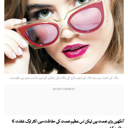
رنگ کے اعتبار سے سیاہ رنگ کے فریم ہر طرح کی رنگت والی خواتین کے لیے مناسب رہتے ہیں۔ فوٹو: نیٹ
آنکھیں بڑی نعمت ہیں لیکن اس عظیم نعمت کی حفاظت میں اکثر لوگ غفلت کا