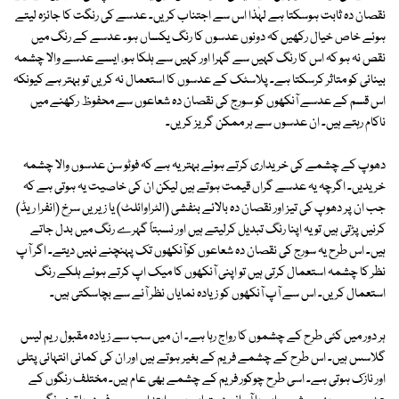
نقصان دہ ثابت ہوسکتا ہے لہٰذا اس سے اجتناب کریں۔ عدسے کی رنگت کا جائزہ لیتے
ہوئے خاص خیال رکھیں کہ دونوں عدسوں کا رنگ یکساں ہو۔ عدسے کے رنگ میں
نقص نہ ہو کہ اس کا رنگ کہیں سے گہرا اور کہیں سے ہلکا ہو، ایسے عدسے والا چشمہ
بینائی کو متاثر کرسکتا ہے۔ پلاسٹک کے عدسوں کا استعمال نہ کریں تو بہتر ہے کیونکہ
اس قسم کے عدسے آنکھوں کو سورج کی نقصان دہ شعاعوں سے محفوظ رکھنے میں
ناکام رہتے ہیں۔ ان عدسوں سے ہر ممکن گریز کریں۔
دھوپ کے چشمے کی خریداری کرتے ہوئے بہتر یہ ہے کہ فوٹو سن عدسوں والا چشمہ
خریدیں۔ اگرچہ یہ عدسے گراں قیمت ہوتے ہیں لیکن ان کی خاصیت یہ ہوتی ہے کہ
جب ان پر دھوپ کی تیز اور نقصان دہ بالائے بنفشی (الٹراوائلٹ) یا زیریں سرخ (انفرا ریڈ)
کرنیں پڑتی ہیں تو یہ اپنا رنگ تبدیل کرلیتے ہیں اور نسبتاً گہرے رنگ میں بدل جاتے
ہیں۔ اس طرح یہ سورج کی نقصان دہ شعاعوں کوآنکھوں تک پہنچنے نہیں دیتے۔ اگر آپ
نظر کا چشمہ استعمال کرتی ہیں تو اپنی آنکھوں کا میک اپ کرتے ہوئے ہلکے رنگ
استعمال کریں۔ اس سے آپ آنکھوں کو زیادہ نمایاں نظر آنے سے بچاسکتی ہیں۔
ہر دور میں کئی طرح کے چشموں کا رواج رہا ہے۔ ان میں سب سے زیادہ مقبول ریم لیس
گلاسس ہیں۔ اس طرح کے چشمے فریم کے بغیر ہوتے ہیں اور ان کی کمانی انتہائی پتلی
اور نازک ہوتی ہے۔ اسی طرح چوکور فریم کے چشمے بھی عام ہیں۔ مختلف رنگوں کے