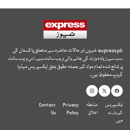
express.pk
خبروں اور حالات حاضرہ سے متعلق پاکستان کی
سب سے زیادہ وزٹ کی جانے والی ویب سائٹ ہے۔ اس ویب سائٹ
پر شائع شدہ تمام مواد کے جملہ حقوق بحق ایکسپریس میڈیا
گروپ محفوظ ہیں۔
ایکسپریس
ضابطہ
Privacy
Contact
کے بارے
اخلاق
Policy
Us
میں