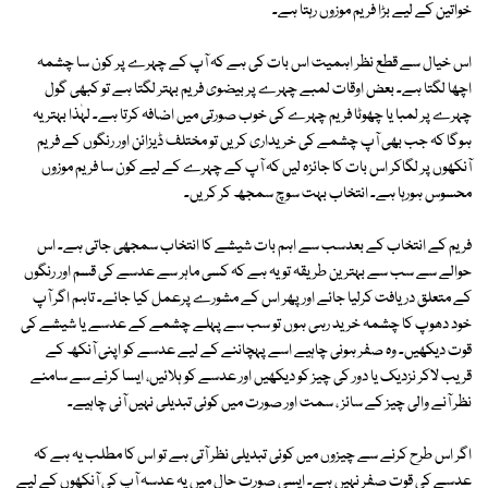
خواتین کے لیے بڑا فریم موزوں رہتا ہے۔
اس خیال سے قطع نظر اہمیت اس بات کی ہے کہ آپ کے چہرے پر کون سا چشمہ
اچھا لگتا ہے۔ بعض اوقات لمبے چہرے پر بیضوی فریم بہتر لگتا ہے تو کبھی گول
چہرے پر لمبا یا چھوٹا فریم چہرے کی خوب صورتی میں اضافہ کرتا ہے۔ لہٰذا بہتر یہ
ہوگا کہ جب بھی آپ چشمے کی خریداری کریں تو مختلف ڈیزائن اور رنگوں کے فریم
آنکھوں پر لگاکر اس بات کا جائزہ لیں کہ آپ کے چہرے کے لیے کون سا فریم موزوں
محسوس ہورہا ہے۔ انتخاب بہت سوچ سمجھ کر کریں۔
فریم کے انتخاب کے بعدسب سے اہم بات شیشے کا انتخاب سمجھی جاتی ہے۔ اس
حوالے سے سب سے بہترین طریقہ تو یہ ہے کہ کسی ماہر سے عدسے کی قسم اور رنگوں
کے متعلق دریافت کرلیا جائے اور پھر اس کے مشورے پرعمل کیا جائے۔ تاہم اگر آپ
خود دھوپ کا چشمہ خرید رہی ہوں تو سب سے پہلے چشمے کے عدسے یا شیشے کی
قوت دیکھیں۔ وہ صفر ہونی چاہیے اسے پہچاننے کے لیے عدسے کو اپنی آنکھ کے
قریب لاکر نزدیک یا دور کی چیز کو دیکھیں اور عدسے کو ہلائیں، ایسا کرنے سے سامنے
نظر آنے والی چیز کے سائز ، سمت اور صورت میں کوئی تبدیلی نہیں آنی چاہیے۔
اگر اس طرح کرنے سے چیزوں میں کوئی تبدیلی نظر آتی ہے تو اس کا مطلب یہ ہے کہ
عدسے کی قوت صفر نہیں ہے۔ ایسی صورت حال میں یہ عدسہ آپ کی آنکھوں کے لیے