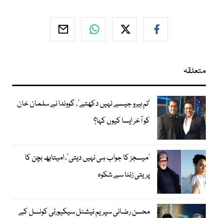
متعلقہ
’تم ہیرو جیسے نہیں دکھتے‘، گووندا نے سلمان خان
کو آخر ایسا کیوں کہا؟
’میسجز کا جواب ہی نہیں دیتی‘، امیتابھ بچن کا
پریتی زنٹا سے شکوہ
محسن رضائی سپریم نیشنل سیکیورٹی کونسل کے