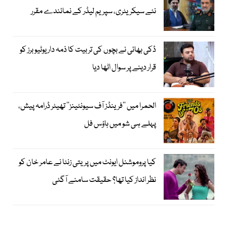
نئے سیکریٹری، سپریم لیڈر کے نمائندے مقرر
ڈکی بھائی نے بچوں کی تربیت کا ذمہ دار یوٹیوبرز کو
قرار دینے پر سوال اٹھا دیا
الحمرا میں ’’فرینڈز آف سیونٹینز‘‘ تھیٹر ڈرامہ پیش،
پہلے ہی شو میں ہاؤس فل
کیا پروموشنل ایونٹ میں پریتی زنٹا نے عامر خان کو
نظر انداز کیا تھا؟ حقیقت سامنے آگئی