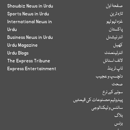
صفحۂ اول
Showbiz News in Urdu
تازہ ترین
Sports News in Urdu
غزہ لہو لہو
International News in
پاکستان
Urdu
انٹر نیشنل
Business News in Urdu
کھیل
Urdu Magazine
انٹرٹینمنٹ
Urdu Blogs
لائف اسٹائل
The Express Tribune
ٹاپ ٹرینڈ
Express Entertainment
دلچسپ و عجیب
صحت
سونے کے نرخ
پیٹرولیم مصنوعات کی قیمتیں
سائنس و ٹیکنالوجی
بلاگ
بزنس