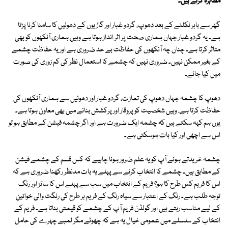
مظاہرہ کرتے ہیں۔
گھر سے باہر نکلنے کے بعد دھوپ، گردو غبار اور گاڑیوں کے دھوئیں کا سامنا کرنا پڑتا
ہے۔ یہ گردو غبار جہاں ہماری صحت پر اثر انداز ہوتا ہے وہیں ہماری آنکھوں کو بھی
متاثر کرتا ہے۔ چناں چہ آنکھوں کی حفاظت بے حد ضروری ہے اور یہ حفاظت چشمے
کے بغیر ممکن نہیں۔ ضروری نہیں کہ چشمے کا استعمال نظر کی کم زوری کی صورت
میں کیا جائے۔
دھوپ کا چشمہ جہاں دھوپ کی تمازت، گردو غبار اور دھوئیں سے ہماری آنکھوں کی
حفاظت کرتا ہے، وہیں شخصیت کو پروقار اور پرکشش بنانے میں بھی معاون ہوتا ہے۔
یوں ہم کہہ سکتے ہیں کہ چشمہ ایک ضرورت ہے اور اگر چشمہ فیشن کے مطابق ہو تو
اس سے اچھی اور کیا بات ہوسکتی ہے۔
چشمہ خریدتے ہوئے آپ کو یہ علم ضرور ہونا چاہیے کہ کس قسم کے چشمے فیشن
کے مطابق ہیں۔ چشمے کا انتخاب کرنے سے پہلے یہ بات مدنظر رکھنا ضروری ہے کہ
اس کا فریم کس طرح کا ہو؟ فریم کے انتخاب میں سب سے پہلے اس کا سائز اور رنگ
توجہ طلب ہے۔ رنگ کے اعتبار سے سیاہ رنگ کے فریم ہر طرح کی رنگت والی خواتین
کے لیے مناسب رہتے ہیں اور گولڈن فریم آپ کے چشمے کو قیمتی بناتا ہے۔ فریم کے
انتخاب کے سلسلے میں عمومی خیال یہ ہے کہ چھوٹے مگر لمبے چہرے کی حامل