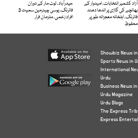
آزاد کشمیر انتخابات، امیدوار کے
حیدرآباد، لوٹ مار کے دوران
بھانچے کی گاڑی پر اندھا دھند
فائرنگ، یوسی چیئرمین سمیت 3
فائرنگ، اہلخانہ معجزانہ طور پر
افراد زخمی، ملزمان فرار
محفوظ
Showbiz News in
Sports News in U
International Ne
Urdu
Business News in
Urdu Magazine
Urdu Blogs
The Express Tri
Express Enterta