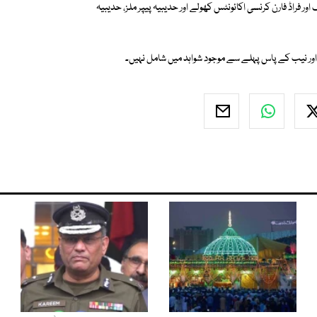
شریف فیملی نے 1991 سے 1998 تک کئی مشکوک اور فراڈ فارن کرنسی اکائونٹس کھولے اور حدیبیہ پیپر ملز، حدیبیہ
 اور نیب کے پاس پہلے سے موجود شواہد میں شامل نہیں۔