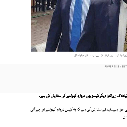
رالتوا کیس بھی ٹرائل کیلیے درست قرار۔ فوٹو؛ فائل
یخلاف زیرالتوا دیگر کیسز بھی دوبارہ کھولنے کی سفارش کی ہے۔
ی جوڑا ہے۔ ٹیم نے سفارش کی ہے کہ یہ کیس دوبارہ کھولنے اور جے آئی
یں۔