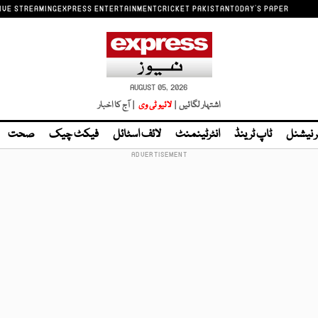
IVE STREAMING
EXPRESS ENTERTAINMENT
CRICKET PAKISTAN
TODAY'S PAPER
AUGUST 05, 2026
اشتہار لگائیں |
لائیو ٹی وی
| آج کا اخبار
ر نیشنل
ٹاپ ٹرینڈ
انٹرٹینمنٹ
لائف اسٹائل
فیکٹ چیک
صحت