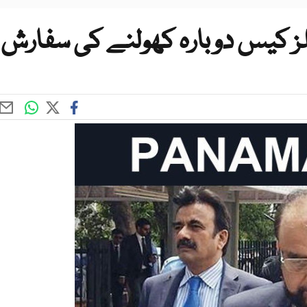
ملز کیس دوبارہ کھولنے کی سفارش