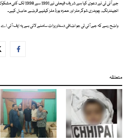
جے آئی ٹی نے دعویٰ کیا ہے 
انجینئرنگ، چوہدری شوگر ملز اور حمزہ بورڈ ملز کیلیے قرضے حاصل کیے۔
واضح رہے کہ جے آئی ٹی جو اضافی دستاویزات سامنے لائی ہے یہ ایف آئی اے
متعلقہ