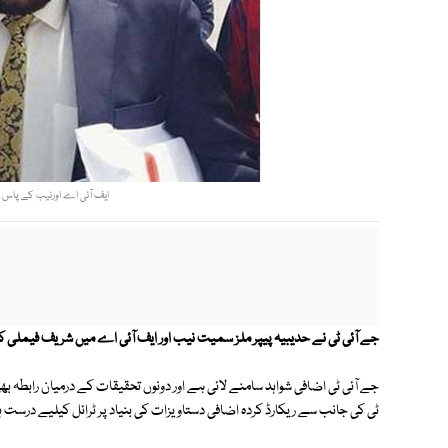
ایف آئی اے اورنیب کے پاس زی
جے آئی ٹی نے حدیبیہ پیپر ملز سمیت نیب اور ایف آئی اے میں شریف فیملی ک
جے آئی ٹی اضافی شواہد سامنے لائی ہے اور دونوں تحقیقات کے درمیان رابطہ بھ
ٹی کی جانب سے ریکارڈ کردہ اضافی دستاویزات کی بنیاد پر ٹرائل کیلیے درست ہ