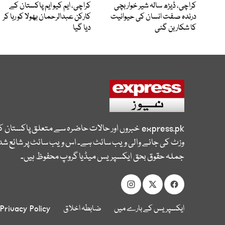
کراچی، ڈیڑھ سالہ شیر خوار بچی
کراچی، ایم کیو ایم پاکستان کے
درندہ صفت انسان کی حیوانیت
کارکن عبدالرحمان بھولا کو رہا کر
کا شکار بن گئی
دیا گیا
express.pk
خبروں اور حالات حاضرہ سے متعلق پاکستان 
وزٹ کی جانے والی ویب سائٹ ہے۔ اس ویب سائٹ پر شائع شدہ
جملہ حقوق بحق ایکسپریس میڈیا گروپ محفوظ ہیں۔
ایکسپریس کے بارے میں
ضابطہ اخلاق
Privacy Policy