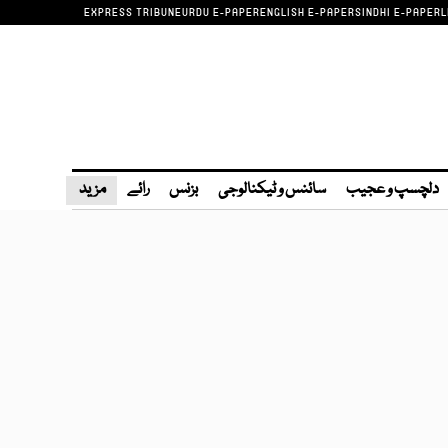
EXPRESS TRIBUNE
URDU E-PAPER
ENGLISH E-PAPER
SINDHI E-PAPER
L
دلچسپ و عجیب
سائنس و ٹیکنالوجی
بزنس
رائے
مزید