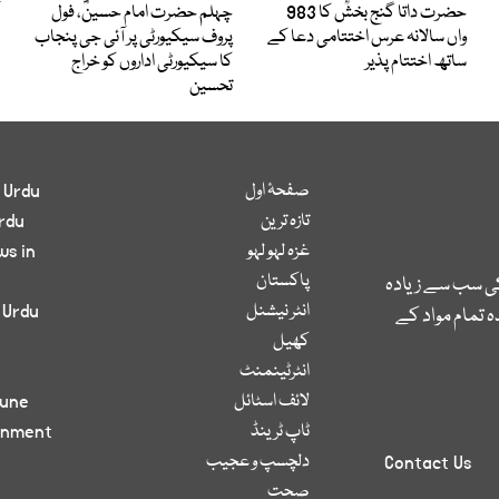
حضرت داتا گنج بخشؒ کا 983
چہلم حضرت امام حسینؓ، فول
واں سالانہ عرس اختتامی دعا کے
پروف سیکیورٹی پر آئی جی پنجاب
ساتھ اختتام پذیر
کا سیکیورٹی اداروں کو خراج
تحسین
صفحۂ اول
 Urdu
تازہ ترین
rdu
غزہ لہو لہو
ws in
پاکستان
کی سب سے زیادہ
انٹر نیشنل
 Urdu
 تمام مواد کے
کھیل
انٹرٹینمنٹ
لائف اسٹائل
bune
ٹاپ ٹرینڈ
inment
دلچسپ و عجیب
Contact Us
صحت