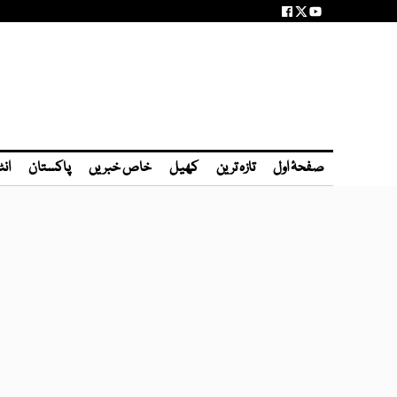
صفحۂ اول
تازہ ترین
کھیل
خاص خبریں
پاکستان
انٹ