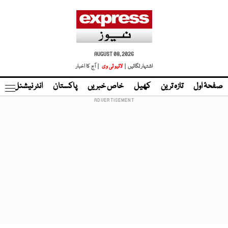
AUGUST 08, 2026
اشتہار لگائیں |
لائیو ٹی وی
| آج کا اخبار
صفحۂ اول
تازہ ترین
کھیل
خاص خبریں
پاکستان
انٹر نیشنل
ٹا