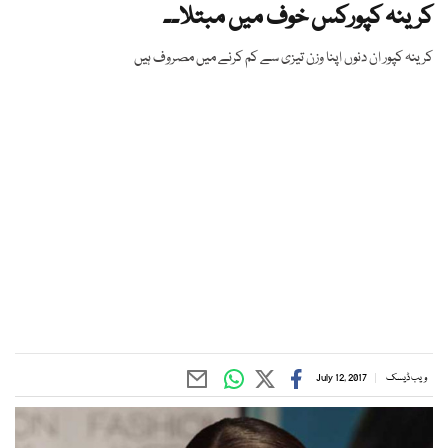
کرینہ کپورکس خوف میں مبتلا۔۔
کرینہ کپور ان دنوں اپنا وزن تیزی سے کم کرنے میں مصروف ہیں
ویب ڈیسک
July 12, 2017