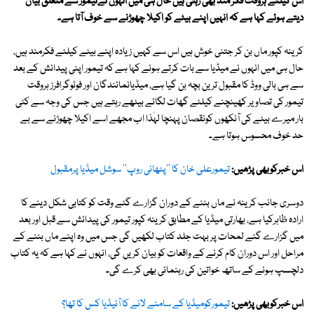
اس کیلئے ہروقت فکر مند بھی رہتی ہیں حال ہی میں انہوں نےتیمور سے متعلق بیان
دیتے ہوئے کہا ہے کہ انہیں اپنے بیٹے کو اکیلا چھوڑنے سے خوف آتا ہے۔
کرینہ کپور ماں بن کر جتنی خوش ہیں اس سے کہیں زیادہ اپنے بیٹے کیلئے فکرمند ہیں،
حال ہی میں انہوں نے میڈیا سے بات کرتے ہوئے کہا ہے کہ تیمور اپنی پیدائش کے بعد
سے ہی بالی ووڈ کا مقبول ترین بچہ بن گیا ہے، میڈیانمائندگان اور فوٹوگرافرز ہروقت
تیمور کی تصاویر کھینچنے کیلئے گھات لگائے بیٹھے رہتے ہیں جس کی وجہ سے کئی
بار میرے بیٹے کی آنکھوں کونقصان پہنچا لہٰذا اب مجھے اسے اکیلا چھوڑنے سے بے
حد خوف محسوس ہوتا ہے۔
اس خبرکوبھی پڑھیں:
تیمورعلی خان کا ''پٹھانی روپ'' سوشل میڈیا پرمقبول
دوسری جانب کرینہ نے ماں بننے کے دوران گزارے گئے وقت کو کتابی شکل دینے کا
ارادہ ظاہرکیا ہے، بھارتی میڈیا کے مطابق کرینہ کپور تیمور کی پیدائش سے قبل اور بعد
میں گزارے گئے لمحات پر بہت جلد کتاب لکھیں گی جس میں وہ اپنے ماں بننے کے
مراحل اور اس دوران کام کرنے کے واقعات کو بیان کریں گی، انہوں نے کہا ہے کہ یہ کتاب
دلچسپ ہونے کے ساتھ خواتین کی رہنمائی بھی کرے گی۔
اس خبرکوبھی پڑھیں:
تیمورکومیڈیا کے سامنے لانے کا آئیڈیا کس کا تھا؟