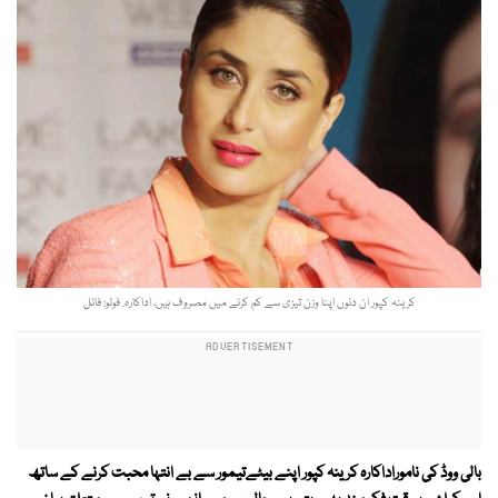
کرینہ کپور ان دنوں اپنا وزن تیزی سے کم کرنے میں مصروف ہیں، اداکارہ. فوٹو: فائل
بالی ووڈ کی ناموراداکارہ کرینہ کپور اپنے بیٹےتیمور سے بے انتہا محبت کرنے کے ساتھ