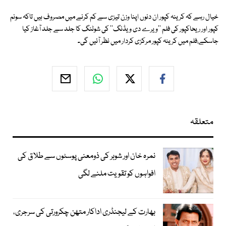
خیال رہے کہ کرینہ کپور ان دنوں اپنا وزن تیزی سے کم کرنے میں مصروف ہیں تاکہ سونم
کپور اور ریحاکپور کی فلم ''ویرے دی ویڈنگ'' کی شوٹنگ کا جلد سے جلد آغاز کیا
جاسکے،فلم میں کرینہ کپور مرکزی کردار میں نظر آئیں گی۔
متعلقہ
نمرہ خان اور شوہر کی ذومعنی پوسٹوں سے طلاق کی
افواہوں کو تقویت ملنے لگی
بھارت کے لیجنڈری اداکار متھن چکرورتی کی سرجری،