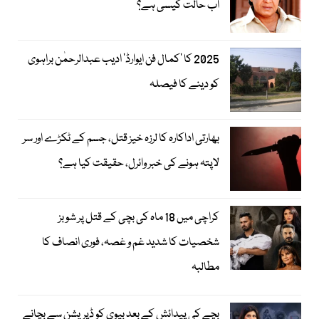
اب حالت کیسی ہے؟
2025 کا ’کمال فن ایوارڈ‘ ادیب عبدالرحمٰن براہوی
کو دینے کا فیصلہ
بھارتی اداکارہ کا لرزہ خیز قتل، جسم کے ٹکڑے اور سر
لاپتہ ہونے کی خبر وائرل، حقیقت کیا ہے؟
کراچی میں 18 ماہ کی بچی کے قتل پر شوبز
شخصیات کا شدید غم و غصہ، فوری انصاف کا
مطالبہ
بچے کی پیدائش کے بعد بیوی کو ڈپریشن سے بچانے