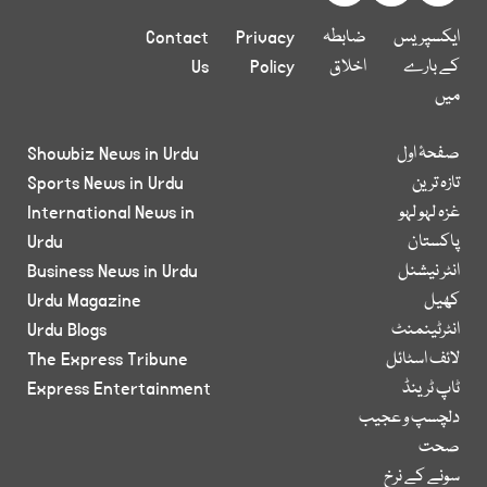
ایکسپریس
ضابطہ
Privacy
Contact
کے بارے
اخلاق
Policy
Us
میں
صفحۂ اول
Showbiz News in Urdu
تازہ ترین
Sports News in Urdu
غزہ لہو لہو
International News in
پاکستان
Urdu
انٹر نیشنل
Business News in Urdu
کھیل
Urdu Magazine
انٹرٹینمنٹ
Urdu Blogs
لائف اسٹائل
The Express Tribune
ٹاپ ٹرینڈ
Express Entertainment
دلچسپ و عجیب
صحت
سونے کے نرخ