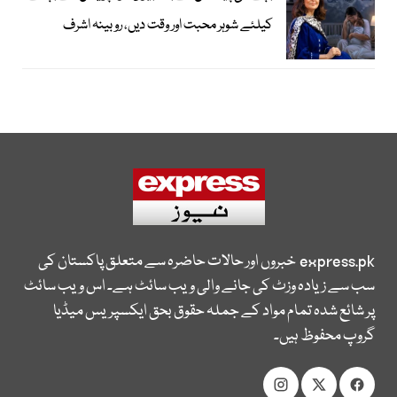
کیلئے شوہر محبت اور وقت دیں، روبینہ اشرف
express.pk
خبروں اور حالات حاضرہ سے متعلق پاکستان کی
سب سے زیادہ وزٹ کی جانے والی ویب سائٹ ہے۔ اس ویب سائٹ
پر شائع شدہ تمام مواد کے جملہ حقوق بحق ایکسپریس میڈیا
گروپ محفوظ ہیں۔