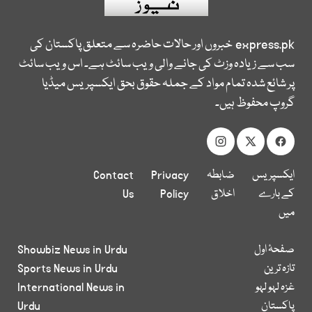
express.pk
خبروں اور حالات حاضرہ سے متعلق پاکستان کی
سب سے زیادہ وزٹ کی جانے والی ویب سائٹ ہے۔ اس ویب سائٹ
پر شائع شدہ تمام مواد کے جملہ حقوق بحق ایکسپریس میڈیا
گروپ محفوظ ہیں۔
ایکسپریس
ضابطہ
Privacy
Contact
کے بارے
اخلاق
Policy
Us
میں
صفحۂ اول
Showbiz News in Urdu
تازہ ترین
Sports News in Urdu
غزہ لہو لہو
International News in
پاکستان
Urdu