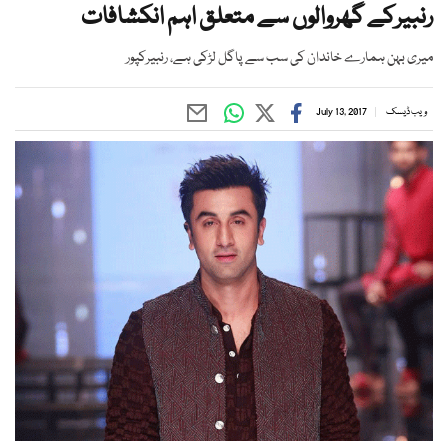
رنبیرکے گھروالوں سے متعلق اہم انکشافات
میری بہن ہمارے خاندان کی سب سے پاگل لڑکی ہے، رنبیرکپور
ویب ڈیسک
July 13, 2017