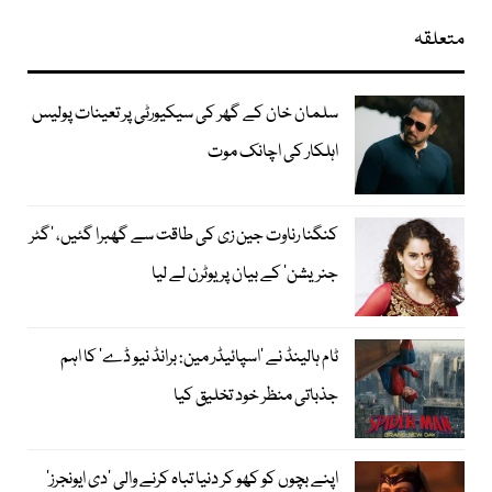
متعلقہ
سلمان خان کے گھر کی سیکیورٹی پر تعینات پولیس
اہلکار کی اچانک موت
کنگنا رناوت جین زی کی طاقت سے گھبرا گئیں، ’گٹر
جنریشن‘ کے بیان پر یوٹرن لے لیا
ٹام ہالینڈ نے ’اسپائیڈر مین: برانڈ نیو ڈے‘ کا اہم
جذباتی منظر خود تخلیق کیا
اپنے بچوں کو کھو کر دنیا تباہ کرنے والی ’دی ایونجرز‘