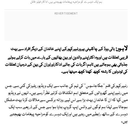
ہم ایک دوسرے کو مزاحیہ پیغامات بھیجتے ہیں، اداکار: فوٹو : فائل
لاہور:
بالی ووڈ کے چاکلیٹی ہیرورنبیرکپورکے اپنے خاندان کے دیگر افراد سے بہت
قریبی تعلقات ہیں اوروہ اکثراپنے والدین اور بہن بھائیوں کے بارے میں بات کرتے ہوئے
جذباتی بھی ہوجاتے ہیں تاہم اگربات کی جائے اداکاراوراوران کی بہن کے درمیان تعلقات
کی تودونوں کا رشتہ کچھ کھٹا کچھ میٹھا ہے۔
رنبیرکپورکی فلم ''جگاجاسوس'' کی ٹیم کی جانب سے ایک ویڈیو ریلیزکی گئی ہے، جس
میں رنبیراپنے گھروالوں کے متعلق اہم انکشافات کرتے نظر آرہے ہیں۔ انہوں نے ویڈیو
میں کہا کہ ان کا خاندان بہت بڑا ہے اس لیے روزانہ ہرکسی سے ملاقات کرنا بہت مشکل
ہوجاتا ہے لہٰذا ہم لوگوں نے واٹس ایپ گروپ بنایا ہوا ہے جس کے ذریعے سب ایک
دوسرے کے ساتھ رابطے میں رہتے ہیں اورایک دوسرے کو مزاحیہ پیغامات بھیجتے
ہیں۔