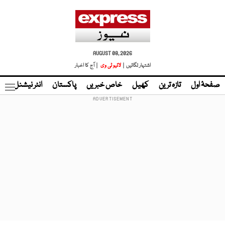
AUGUST 08, 2026
اشتہار لگائیں |
لائیو ٹی وی
| آج کا اخبار
صفحۂ اول
تازہ ترین
کھیل
خاص خبریں
پاکستان
انٹر نیشنل
ٹا