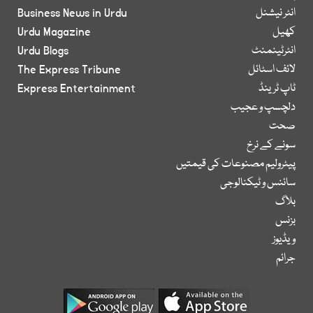
انٹر نیشنل
Business News in Urdu
کھیل
Urdu Magazine
انٹرٹینمنٹ
Urdu Blogs
لائف اسٹائل
The Express Tribune
ٹاپ ٹرینڈ
Express Entertainment
دلچسپ و عجیب
صحت
سونے کے نرخ
پیٹرولیم مصنوعات کی قیمتیں
سائنس و ٹیکنالوجی
بلاگ
بزنس
ویڈیوز
جرائم