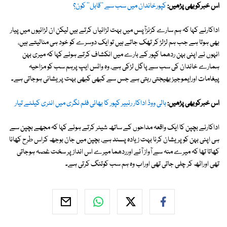
اس خبرکوبھی پڑھیں:
کپورخاندان میں سب سے ''قابل'' کون؟
اداکارنے کہا کہ ہم سارے کزنزآپس میں بہت لڑائیاں کرتے ہیں لیکن ان لڑائیوں میں پیار
بھی ہوتا ہے جب ہم لڑلڑ کر تھک جاتے ہیں تو ایک دوسرے کو خود ہی منالیتے ہیں،
انہوں نے اپنی بہن ردھما کپور کے بارے میں انکشاف کرتے ہوئے کہا کہ میری بہن
ہمارے خاندان کی سب سے پاگل لڑکی ہے، وہ واٹس ایپ پرہم سب کو مزاحیہ
پیغامات اورایموجیز بھیجتی رہتی ہے جس سے کبھی کبھی بہت پریشانی ہوجاتی ہے۔
اس خبرکوبھی پڑھیں:
بالی ووڈ اداکار رنبیر کپور کا بھائی فلم نگری میں انٹری کیلئے تیار
اداکارنے بچپن کا ایک واقعہ مداحوں کے ساتھ شیئر کرتے ہوئے کہا کہ مجھے بچپن سے
ہی اپنی بہن کو پریشان کرنا بہت زیادہ پسند ہے، بچپن میں جان بوجھ کراس طرح کھانا
کھاتا تھا کہ میرے منہ سے آواز آئے اورردھما میرے اس انداز پر سخت غصہ ہوجاتی
تھی اوراٹھ کر چلی جاتی تھی اوراب وہ ہم سب کوتنگ کرتی ہے۔