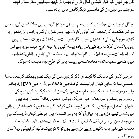
تقرربھی نہیں کیا گیا، اکیڈمی فعال کریں تو بچے آکر کچھ سیکھیں مگر حکام کچھ
سوچتے ہی نہیں،ان کی دلچسپی دیگر کاموں میں زیادہ ہے۔
آج کل تو چیئرمین بورڈ بننے کیلیے نجم سیٹھی جوڑ توڑ کر رہے ہیں حالانکہ ان کی راہ میں
سوائے حکومت کی تبدیلی کے کوئی رکاوٹ نہیں ہے،بقول ان کے پی ایس ایل قدموں پر
کھڑی ہو چکی، مالی فائدہ بھی ہونے لگا، یہ اور بات ہے کہ آڈٹ رپورٹ سامنے نہیں آ
رہی، پاکستان کرکٹ بورڈ کے پاس زیادہ پیسہ آنہیں رہا البتہ خرچ خوب ہو رہا ہے اس
لیے اخراجات میں احتیاط سے کام لینا چاہیے، اسٹیڈیمز کی تزئین وآرائش، تنخواہوں
میں اضافے سمیت تمام معاملات میں پیسہ پانی کی طرح بہانا درست نہ ہوگا۔
آخر میں لاہور کی میٹنگ کا کچھ اور ذکر کر دوں، اس کی ایک تصویردیکھ کر عجیب سا
احساس ہوا کہ سابق کپتان اور ٹیسٹ کرکٹ میں 8830، ون ڈے میں 11739 رنز بنانے
والے موجودہ چیف سلیکٹر انضمام الحق اب ایک نان ٹیسٹ کرکٹر شکیل شیخ کی
زیرسربراہی ہونے والے اجلاس میں شریک ہوئے، ''مشہور زمانہ'' سلمان بٹ بھی
بطورڈپارٹمنٹل ٹیم کپتان پاکستانی ڈومیسٹک کرکٹ کے مستقبل کا فیصلہ کرنے والوں
میں شامل تھے، دل میں یہ خیال آیا کہ یہ وہی انضمام ہیں جو بطور کپتان ڈریسنگ روم
میں چیئرمین پی سی بی تک کو نہیں آنے دیتے تھے مگر اب وہ دور کہاں گیا، ہر ماہ
محنت کے بغیر جب لاکھوں روپے مل رہے ہوں تو انا کو چیک دکھا کر تھپکی دینا آسان
ہو جاتا ہے۔