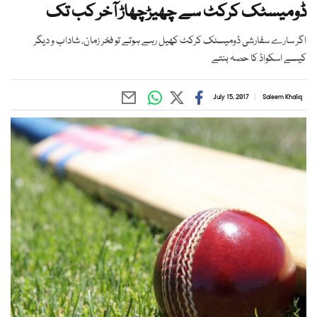
ڈومیسٹک کرکٹ سے چھیڑچھاڑ آخر کب تک
اگر سارے سفارشی ڈومیسٹک کرکٹ کھیل رہے ہوتے تو فخر زمان، شاداب و دیگر
کیسے اسکواڈ کا حصہ بنتے
July 15, 2017
Saleem Khaliq