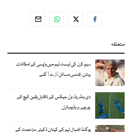
متعلقہ
سیم کرن کی ٹیسٹ ٹیم میں واپسی کے امکانات
روشن، فٹنس مسائل آڑے آ گئے
دی ہنڈریڈ: ول جیکس کے ناقابل یقین کیچ کے
چرچے، ویڈیو وائرل
یوگنڈا فٹبال ٹیم کے کپتان ڈکیتی مزاحمت کے