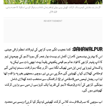
اگر سارے سفارشی ڈومیسٹک کرکٹ کھیل رہے ہوتے تو فخر زمان، شاداب و دیگر کیسے اسکواڈ کا حصہ بنتے۔
فوٹو: فائل
BAHAWALPUR:
کتنا عجیب لگے جب کراچی کی ٹیم قائد اعظم ٹرافی جیتے،
اس کا بہترین بیٹسمین کامران اکمل اور بیسٹ بولر عمر گل ہو،یا لاہور کی چیمپئن ٹیم
کا ٹاپ پلیئر کراچی کا فواد عالم ہو، قومی یکجہتی یقیناً بہت اچھی بات ہے لیکن یہ
پاکستانی ٹیم یا پی ایس ایل میں ٹھیک لگتا ہے، اگر ہر جگہ ہم ڈرافٹ سسٹم اپنائیں گے
تو مقامی کھلاڑی کہاں کھیلیں گے، مگر پی سی بی نے سوچے سمجھے بغیر یہ بڑا قدم اٹھا
لیا،اب ریجنل ٹیموں میں8 مقامی اور 12 ڈرافٹنگ سے منتخب شدہ کھلاڑی شامل
ہونگے، کراچی کی آبادی2جبکہ لاہور کی تقریباً ایک کروڑ ہے،ان میں سے ہزاروں کرکٹ
کھیلتے ہوں گے۔
اب سوچیں کہ صرف8 فرسٹ کلاس کرکٹ کھیلیں تو دیگر کیا کریں؟ ویسے ہی محدود