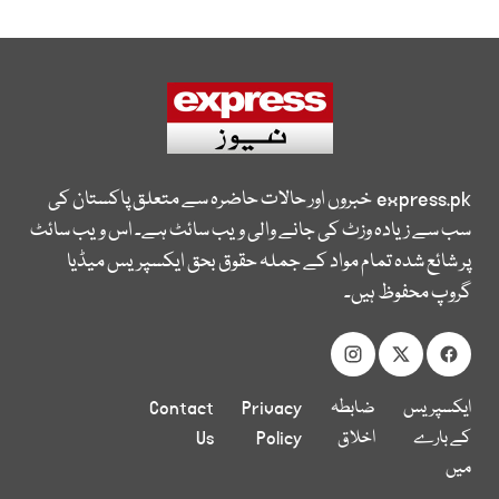
express.pk
خبروں اور حالات حاضرہ سے متعلق پاکستان کی
سب سے زیادہ وزٹ کی جانے والی ویب سائٹ ہے۔ اس ویب سائٹ
پر شائع شدہ تمام مواد کے جملہ حقوق بحق ایکسپریس میڈیا
گروپ محفوظ ہیں۔
ایکسپریس
ضابطہ
Privacy
Contact
کے بارے
اخلاق
Policy
Us
میں