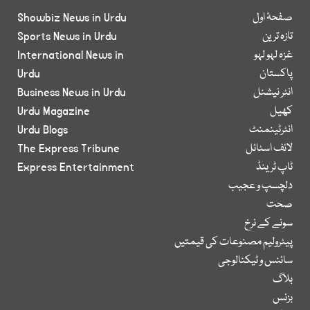
صفحۂ اول
Showbiz News in Urdu
تازہ ترین
Sports News in Urdu
غزہ لہو لہو
International News in
پاکستان
Urdu
انٹر نیشنل
Business News in Urdu
کھیل
Urdu Magazine
انٹرٹینمنٹ
Urdu Blogs
لائف اسٹائل
The Express Tribune
ٹاپ ٹرینڈ
Express Entertainment
دلچسپ و عجیب
صحت
سونے کے نرخ
پیٹرولیم مصنوعات کی قیمتیں
سائنس و ٹیکنالوجی
بلاگ
بزنس