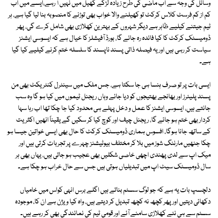
وسائل کی وجہ سے اب ماضی کی طرح زیادہ لڑکے کھیل میں نہیں آ رہے،ایسے میں اب
کم از کم فرسٹ کلاس کرکٹ تو کھیلنے والا خواب بھی توڑنے کا منصوبہ بنا لیا گیا ہے، ہر
ٹیم جیتنے کیلیے ظاہر ہے دیگر شہروں کے بہترین کھلاڑی بھی شامل کرے گی، پھر
ڈومیسٹک کرکٹ کا کیا فائدہ رہ جائے گا، بورڈ آفیشلز کا خیال ہے کہ ایسوسی ایشنز
سیاست کر رہی ہیں اور یہ فیصلہ ذاتی پسند ناپسند کا سلسلہ ختم کرنے کیلیے کیا گیا
ہے۔
ایسی بات پر تو صرف ہنسا ہی جا سکتا ہے، جس ملک میں سینٹرل کنٹریکٹ بھی من
پسند پلیئرز اور بھانجے بھتیجوں کو دیا جائے وہاں ریجنل ٹیموں میں کیا ہو گا وہ سب
جانتے ہیں، ایسوسی ایشنز کا عمل و دخل پہلے ہی محدود کیا جا چکا تھا اب رہا سہا
کردار بھی ختم ہو جائے گا، ریجنل چیف اور کوچ کیا کر سکیں گے یقیناً انھیں اکثریت
کے ساتھ جانا ہوگا، افسوس ہماری ڈومیسٹک کرکٹ کا حال بھی ایسی خواتین جیسا ہو
چکا جنھیں مارننگ شوز میں بلا کر مختلف بیوٹیشنز چہرے پر تجربات کرتی ہیں اور
میک اپ سے لدی پھندی اچھی خاصی شکلیں بھی عجیب ہو جاتی ہیں، یہاں بھی ہر
سال ڈومیسٹک سیٹ اپ میں تبدیلیاں ہوتی ہیں جس سے حال خراب ہو چکا ہے۔
دلچسپ بات یہ ہے کہ جو لوگ سسٹم بناتے ہیں اگلے برس انہی کواس میں خامیاں
دکھائی دیتیں اور پھر کچھ نہ کچھ تبدیل کر دیتے ہیں، واہ کیا ویژن ہے ان کا، موجودہ
سسٹم سے ہی نئے کھلاڑی سامنے آئے اور قومی ٹیم کی نمائندگی بھی کر رہے ہیں۔