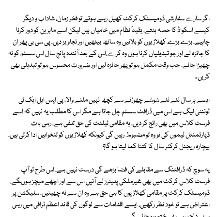
اگر سارے سفارشی ڈومیسٹک کرکٹ کھیل رہے ہوتے تو فخر زمان، شاداب و دیگر
کیسے اسکواڈ کا حصہ بنتے، یقیناً نظام میں خامیاں ہیں لیکن اسے ماہرین کو دور کرنا
چاہیے، بڑے بڑے کھلاڑیوں کو بلائیں وہ ساتھ بیٹھیں اور تجاویز دیں، پی سی بی پھر ان
کا جائزہ لے اور جو تبدیلیاں کرنا ہوں وہ کرے،اس کے بعد آئندہ پانچ سال اس سسٹم کو نہ
چھیڑا جائے، جب وقت مکمل ہو تو پھر جائزہ لیں اور ضرورت محسوس ہو تو تبدیلی بھی
کریں۔
ایسے ہر سال نئے نئے شوشے چھوڑنے سے کچھ نہیں ملنے والا، پی ایس ایل ایک ٹی
ٹوئنٹی لیگ ہے اس میں ڈرافٹ سسٹم چل جاتا ہے مگر اس کا مطلب یہ نہیں کہ اسے
فرسٹ کلاس میں بھی رائج کر دیں، یہ مقامی ٹیلنٹ کی حق تلفی ہے، رہی بات
ڈپارٹمنٹل ٹیموں کی تو وہ تو مضبوط رہیں گی کیونکہ کھلاڑیوں کو تنخواہیں ادا کرتی ہیں،
بیچارہ ریجنل کرکٹر سال کا کتنا کما لیتا ہو گا؟
یہ سوچ کہ ڈرافٹنگ سے مقابلے کی فضا بڑھے گی درست نہیں ہے، اس طرح تو آپ
فرسٹ کلاس کرکٹ میں بھی غیرملکی پلیئرز لے آئیں اس سے اور اچھے میچز ہوںگے،
ڈومیسٹک کرکٹ پر مقامی کھلاڑیوں کا ہی حق ہے وہ ان سے نہ چھینیں، سلیکشن پر
اعتراض ہے تو خود نظر رکھیں، ایسے اقدامات سے لوگوں کی قائد اعظم ٹرافی میں رہی
سہی دلچسپی بھی ختم ہو جائے گی۔