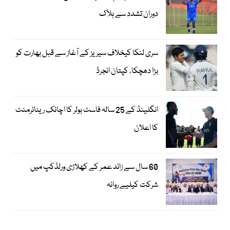
دوران تشدد سے ہلاک
سری لنکا کیخلاف سیریز کے آغاز سے قبل بھارت کو
بڑا دھچکا، کپتان انجرڈ
انگلینڈ کے 25 سالہ فاسٹ بولر کا اچانک ریٹائرمنٹ
کا اعلان
60 سال سے زائد عمر کے کھلاڑی ورلڈکپ میں
شرکت کیلیے روانہ