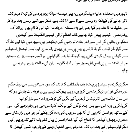
لاہور میں منعقدہ حالیہ میٹنگز میں یہ بھی فیصلہ ہواکہ پچز پر مٹی کی تہہ7 میٹر تک
لائی جائے گی کیونکہ وہ برسوں سے11 سے 13 تک ہے، شکر ہے اتنے برسوں بعد بورڈ کو
اس حقیقت کا علم ہو گیا جس نے یہ مسئلہ ''دریافت'' کیا اس کا نام بھی ''پرائڈ آف
پرفارمنس'' کیلیے پیش کرنا چاہیے،قائد اعظم ٹرافی کیلیے انگلینڈ سے گیندیں
منگوائی جائیں گی،اس سے اخراجات تو بڑھیں گے دیکھتے ہیں میچز میں کیا فرق نظر آتا
ہے،گراؤنڈز کو اپ گریڈ کرنے پر بھی پی سی بی بھاری رقم خرچ کررہا ہے، نیشنل اسٹیڈیم
سے گھاس صاف کر دی گئی، پورا گراؤنڈ نیا بنے گا،کراچی اور لاہور جیسے بڑے سینٹرز
جہاں آئندہ سال پی ایس ایل میچز ہونے کا امکان ہے ان کی حالت ضرور بہتر بنانی
چاہیے۔
مگر دیگر تمام سینٹرز پر بہت زیادہ رقم اڑانے کا فائدہ کیا ہونا ہے؟ ویسے ہی بورڈ حکام
غیر ملکی ٹورز اور دیگر مد میں کروڑوں روپے پھونک دیتے ہیں،یا تو یہ بات یقینی ہو کہ
اس سال ملک میں انٹرنیشنل ٹیمیں آنے لگیں گی تو ضرور تمام سینٹرز کو اپ
گریڈکریں ورنہ اس سے بس چند لوگوں کے بینک اکاؤنٹس میں ہی رقم بڑھے گی، اسی
کے ساتھ جو اصل کام ہیں ان کا بھی سوچیں،کئی ماہ گزر چکے کراچی میں بڑی شان سے
ادھوری ریجنل اکیڈمی کاافتتاح کیا گیا، تمام افسران یہاں تشریف لائے تقاریر بھی کیں
مگر فوٹو سیشن کے بعد اب تک خاموشی ہے، اشتہار دینے کے باوجود کسی آفیشل کا