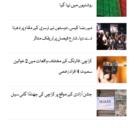
روشنیوں میں نہا گیا
میر رضا کیس، دوستوں نے نرسری کے مقام پر دھرنا
دے دیا، شارع فیصل پر ٹریفک متاثر
کراچی: فائرنگ کے مختلف واقعات میں 2 خواتین
سمیت 4 افراد زخمی
جشن آزادی کے موقع پر کراچی کی جھنڈا گلی سیل