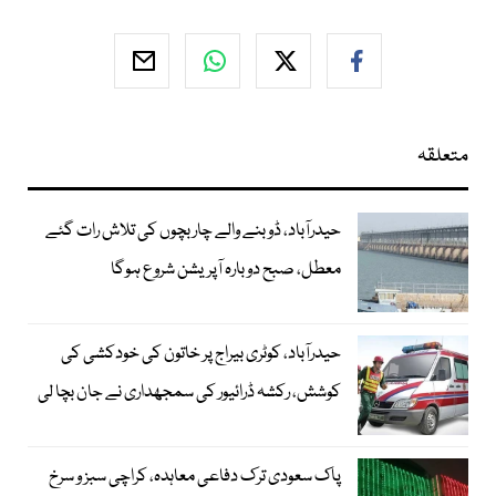
متعلقہ
حیدرآباد، ڈوبنے والے چار بچوں کی تلاش رات گئے
معطل، صبح دوبارہ آپریشن شروع ہوگا
حیدرآباد، کوٹری بیراج پر خاتون کی خودکشی کی
کوشش، رکشہ ڈرائیور کی سمجھداری نے جان بچا لی
پاک سعودی ترک دفاعی معاہدہ، کراچی سبز و سرخ