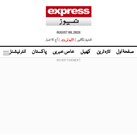
AUGUST 09, 2026
اشتہار لگائیں |
لائیو ٹی وی
| آج کا اخبار
صفحۂ اول
تازہ ترین
کھیل
خاص خبریں
پاکستان
انٹر نیشنل
ٹا