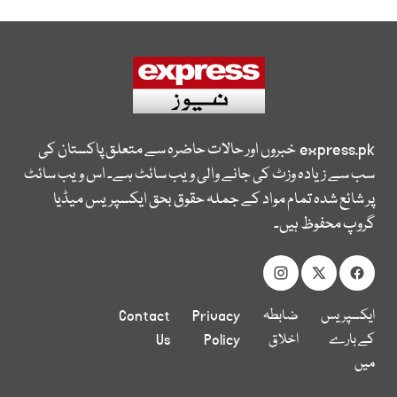
express.pk
خبروں اور حالات حاضرہ سے متعلق پاکستان کی
سب سے زیادہ وزٹ کی جانے والی ویب سائٹ ہے۔ اس ویب سائٹ
پر شائع شدہ تمام مواد کے جملہ حقوق بحق ایکسپریس میڈیا
گروپ محفوظ ہیں۔
ایکسپریس
ضابطہ
Privacy
Contact
کے بارے
اخلاق
Policy
Us
میں