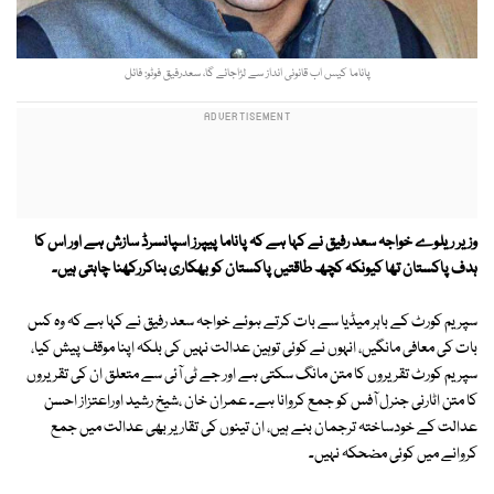
پاناما کیس اب قانونی انداز سے لڑاجائے گا، سعدرفیق فوٹو: فائل
وزیر ریلوے خواجہ سعد رفیق نے کہا ہے کہ پاناما پیپرز اسپانسرڈ سازش ہے اور اس کا
ہدف پاکستان تھا کیونکہ کچھ طاقتیں پاکستان کو بھکاری بناکررکھنا چاہتی ہیں۔
سپریم کورٹ کے باہر میڈیا سے بات کرتے ہوئے خواجہ سعد رفیق نے کہا ہے کہ وہ کس
بات کی معافی مانگیں، انہوں نے کوئی توہین عدالت نہیں کی بلکہ اپنا موقف پیش کیا،
سپریم کورٹ تقریروں کا متن مانگ سکتی ہے اور جے ٹی آئی سے متعلق ان کی تقریروں
کا متن اٹارنی جنرل آفس کو جمع کروانا ہے۔ عمران خان ،شیخ رشید اوراعتزاز احسن
عدالت کے خودساختہ ترجمان بنے ہیں، ان تینوں کی تقاریر بھی عدالت میں جمع
کروانے میں کوئی مضحکہ نہیں۔