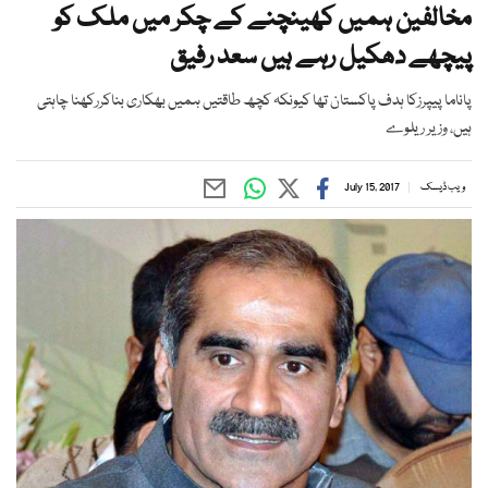
مخالفین ہمیں کھینچنے کے چکر میں ملک کو
پیچھے دھکیل رہے ہیں سعد رفیق
پاناما پیپرزکا ہدف پاکستان تھا کیونکہ کچھ طاقتیں ہمیں بھکاری بناکررکھنا چاہتی
ہیں، وزیر ریلوے
ویب ڈیسک
July 15, 2017