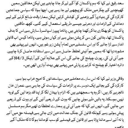
سعد رفیق نے کہا کہ ہم پاکستان کو آگے لےکر جانا چاہتے ہیں لیکن مخالفین ہمیں
کھینچنے کے چکر میں ملک کو پیچھے لے جا رہے ہیں، اچھا ہوتا کہ سیاسی جماعتیں
کارکردگی کی بنیادپرآگے بڑھنے کی کوشش کرتیں لیکن ہمارا وقت ضائع کرنے کے لیے
دھاندلی کےالزامات اور دھرنے جیسے طریقے استعمال کیے گئے۔ کچھ طاقتیں
پاکستان کو بھکاری بناکررکھنا چاہتی ہیں، پاناما پیپرز اسپانسرڈ سازش ہے،اس کا ہدف
پاکستان تھا۔ بتائیں کون سی کرپشن ہوئی ہے اور کہاں ہوئی ہے۔ پاناما کیس اب قانونی
انداز سے لڑا جائے گا اور اس سلسلے میں تمام آپشن زیر غور ہیں۔ انہوں نے پہلے بھی
مشورہ دیا تھا کہ ہمیں جو آئینی تحفظ حاصل ہے اس سے استفادہ حاصل کرنا چاہیے،
جے آئی ٹی کی رپورٹ چیلنج کی جائے گی، اس کے علاوہ آئین کے آرٹیکل 184/3کے
دائرہ اختیار کو چیلنج نہ کرنے پر پارٹی میں پہلے بھی بہت آوازیں اٹھی ہیں۔
وفاقی وزیر نے کہا کہ اس سارے معاملے میں سیاستدانوں کا امیج خراب ہوا ہے،
کارکردگی کے بجائے ایک دوسرے پر الزامات کی سیاست کی جارہی ہے، عمران خان
ناتجربے کار ہیں، اگر وہ یہ سمجھتے ہیں کہ الزام یا بہتان لگا کر اپنا قد بڑھا لیں گے تو یہ
نہیں ہوسکتا، یہ باتیں طے ہونی چاہیں کہ ووٹ کے ذریعے آئیں گے اور ووٹ کے ذریعے
ہی جائیں گے۔ انہوں نے کہا کہ جے آئی ٹی پر ہمارے تحفظات تھے مگر ہم مسلسل
پیش ہوتے رہے کیونکہ قانون کی جنگ عدالت میں لڑی جاتی ہے،فیصلہ حق میں آئے
یا نہ آئے اسے ماننا پڑتا ہے اور قانون کے فیصلے کو سب کو ماننا ہوگا تاکہ ملک آگے
بڑھے۔