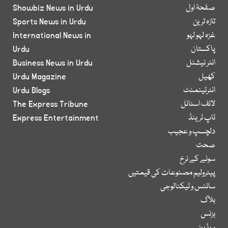
صفحۂ اول
Showbiz News in Urdu
تازہ ترین
Sports News in Urdu
غزہ لہو لہو
International News in
پاکستان
Urdu
انٹر نیشنل
Business News in Urdu
کھیل
Urdu Magazine
انٹرٹینمنٹ
Urdu Blogs
لائف اسٹائل
The Express Tribune
ٹاپ ٹرینڈ
Express Entertainment
دلچسپ و عجیب
صحت
سونے کے نرخ
پیٹرولیم مصنوعات کی قیمتیں
سائنس و ٹیکنالوجی
بلاگ
بزنس