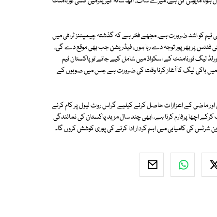
کروں گا۔ ان کا کہنا تھا کہ ہاکی ورلڈ لیگ میں قومی ٹیم کے خلاف 28 گول ہونا مایوس کن ہے، میرے سات، آٹھ سالہ کیریئرمیں کسی ٹورنامنٹ
می ٹیم کو اشد ضرورت ہے، مجھے فخر ہے کہ گذشتہ چیمپئنز ٹرافی میں
 اپنی فٹنس پر بھرپور توجہ دے رہا ہوں، فیڈریشن جب بھی موقع دے گی،
کی ورلڈ لیگ ٹورنامنٹ کے اسکواڈ میں شامل کیے جاتے تو پاکستان ٹیم
ن میں ہاکی لیگ کا آغاز کرنا وقت کی ضرورت ہے جس میں صوبوں کے
ن اور ماضی کے اعزازات حاصل کرنے کیلیے گراس روٹ لیول پر کام کرنے
رکے اچھا پرفارم کرنا ہے، ابھی چند سال مزید پاکستان کی نمائندگی
رین شرٹس کی کامیابی میں اہم کردار ادا کرنے کی پوری کوشش کروں گا۔