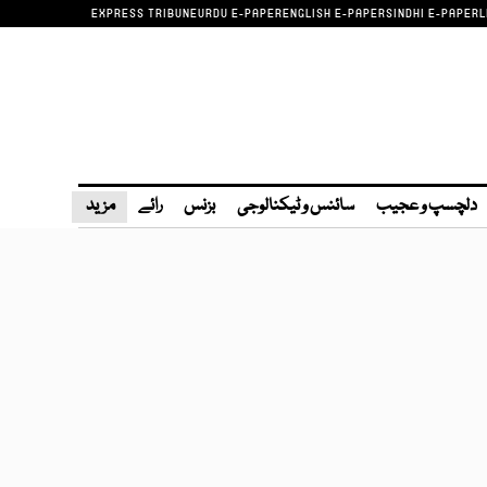
EXPRESS TRIBUNE
URDU E-PAPER
ENGLISH E-PAPER
SINDHI E-PAPER
L
دلچسپ و عجیب
سائنس و ٹیکنالوجی
بزنس
رائے
مزید