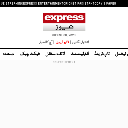
IVE STREAMING
EXPRESS ENTERTAINMENT
CRICKET PAKISTAN
TODAY'S PAPER
AUGUST 08, 2026
اشتہار لگائیں |
لائیو ٹی وی
| آج کا اخبار
ر نیشنل
ٹاپ ٹرینڈ
انٹرٹینمنٹ
لائف اسٹائل
فیکٹ چیک
صحت