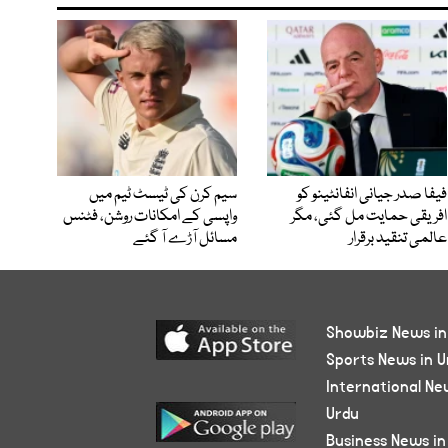
فیفا صدر جیانی انفانٹینو کو
سیم کرن کی ٹیسٹ ٹیم میں
افریقی حمایت مل گئی، مگر
واپسی کے امکانات روشن، فٹنس
عالمی تنقید برقرار
مسائل آڑے آ گئے
Showbiz News in
Sports News in U
International Ne
Urdu
Business News in