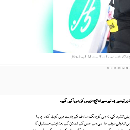
ملا تو مایوس نہیں کروں گا، سینئر گول کیپر۔ فوٹو: فائل
 پر ٹیمیں بنانے سے نتائج مایوس کن ہی آئیں گے۔
کبھی تنقید کی، نہ ہی کوچنگ اسٹاف کے بارے میں کچھ کہنا چاہتا
 میں تبدیلی ہونے جا رہی ہے جس کے اعلان کے بعد اپنے مستقبل کا