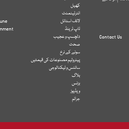
کھیل
انٹرٹینمنٹ
لائف اسٹائل
bune
ٹاپ ٹرینڈ
inment
دلچسپ و عجیب
Contact Us
صحت
سونے کے نرخ
پیٹرولیم مصنوعات کی قیمتیں
سائنس و ٹیکنالوجی
بلاگ
بزنس
ویڈیوز
جرائم