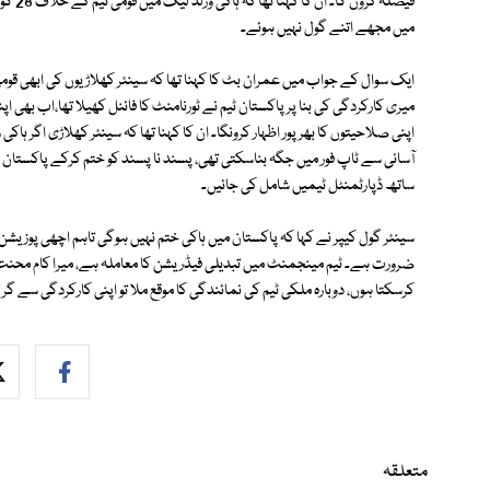
فیصلہ 
میں مجھے اتنے گول نہیں ہوئے۔
ایک سوال کے جواب میں عمران بٹ کا کہنا تھا کہ سینئر کھلاڑیوں کی ابھی قو
میری کارکردگی کی بنا پر پاکستان ٹیم نے ٹورنامنٹ کا فائنل کھیلا تھا،اب بھی
اپنی صلاحیتوں کا بھرپور اظہار کرونگا۔ ان کا کہنا تھا کہ سینئر کھلاڑی اگر ہا
آسانی سے ٹاپ فور میں جگہ بناسکتی تھی، پسند نا پسند کو ختم کرکے پاکستا
ساتھ ڈپارٹمنٹل ٹیمیں شامل کی جائیں۔
سینئر گول کیپر نے کہا کہ پاکستان میں ہاکی ختم نہیں ہوگی تاہم اچھی پوزیش
ضرورت ہے۔ ٹیم مینجمنٹ میں تبدیلی فیڈریشن کا معاملہ ہے، میرا کام محنت ک
کرسکتا ہوں، دوبارہ ملکی ٹیم کی نمائندگی کا موقع ملا تو اپنی کارکردگی سے گ
متعلقہ