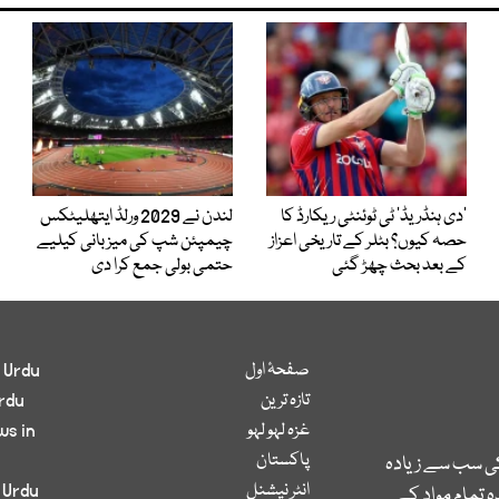
’دی ہنڈریڈ‘ ٹی ٹوئنٹی ریکارڈ کا
لندن نے 2029 ورلڈ ایتھلیٹکس
حصہ کیوں؟ بٹلر کے تاریخی اعزاز
چیمپئن شپ کی میزبانی کیلیے
کے بعد بحث چھڑ گئی
حتمی بولی جمع کرا دی
صفحۂ اول
 Urdu
تازہ ترین
rdu
غزہ لہو لہو
ws in
پاکستان
کی سب سے زیادہ
انٹر نیشنل
 Urdu
 تمام مواد کے