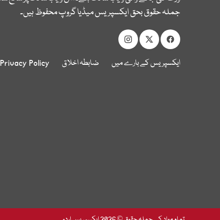
جملہ حقوق بحق ایکسپریس میڈیا گروپ محفوظ ہیں۔
ایکسپریس کے بارے میں
ضابطہ اخلاق
Privacy Policy
تمام مواد کے جملہ حقوق © 2026 ایکسپریس اردو