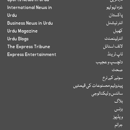
غزہ لہو لہو
International News in
پاکستان
Urdu
انٹر نیشنل
Business News in Urdu
کھیل
Urdu Magazine
انٹرٹینمنٹ
Urdu Blogs
لائف اسٹائل
The Express Tribune
ٹاپ ٹرینڈ
Express Entertainment
دلچسپ و عجیب
صحت
سونے کے نرخ
پیٹرولیم مصنوعات کی قیمتیں
سائنس و ٹیکنالوجی
بلاگ
بزنس
ویڈیوز
جرائم