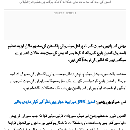
قندیل کی موت کے بعد سخت مالی مشکلات کا شکار ہوگئے ہیں،عظیم بلوچ؛فوٹوفائل
بھائی کے ہاتھوں غیرت کے نام پر قتل ہونے والی پاکستان کی مشہور ماڈل فوزیہ عظیم
المعروف قندیل بلوچ کے والد کا کہنا ہے کہ بیٹی کی موت بعد حالات اتنے برے
ہوگئے تھے کہ فاقوں کی نوبت آگئی تھی۔
مختصروقت میں سوشل میڈیا پر اپنی دھاک جمانے والی پاکستان کی معروف اداکارہ
اورماڈل قندیل بلوچ کو دنیا سے گزرے ایک سال ہوچکا ہے اور ان کی موت نے جہاں
لوگوں کو غمزدہ کیا وہیں ان کے والدین بھی اب تک مشکلات کا شکار ہیں۔
اس خبرکوبھی پڑھیں:
قندیل کا قاتل میرا بیٹا جہاں بھی نظر آئے گولی ماردی جائے
قندیل کے والد عظیم بلوچ نے میڈیا سے بات کرتے ہوئے کہا کہ جب سے ان کی بیٹی
دنیا سے گئی ہے وہ سخت مالی مشکلات کا شکار ہوگئے ہیں۔ انہوں نے قندیل کو اپنا