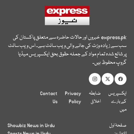
express.pk
خبروں اور حالات حاضرہ سے متعلق پاکستان کی
سب سے زیادہ وزٹ کی جانے والی ویب سائٹ ہے۔ اس ویب سائٹ
پر شائع شدہ تمام مواد کے جملہ حقوق بحق ایکسپریس میڈیا
گروپ محفوظ ہیں۔
ایکسپریس
ضابطہ
Privacy
Contact
کے بارے
اخلاق
Policy
Us
میں
صفحۂ اول
Showbiz News in Urdu
تازہ ترین
Sports News in Urdu