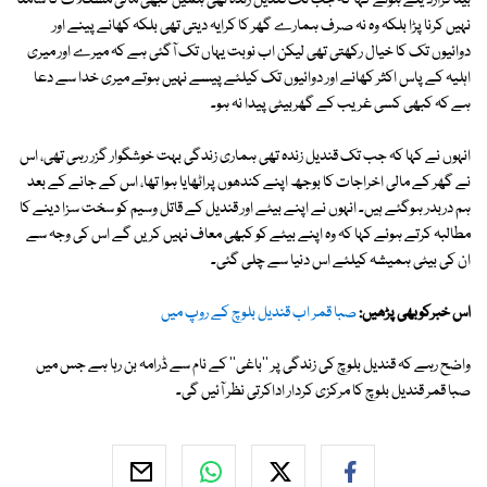
بیٹا قرارد یتے ہوئے کہا کہ جب تک قندیل زندہ تھی ہمیں کبھی مالی مشکلات کا سامنا
نہیں کرنا پڑا بلکہ وہ نہ صرف ہمارے گھر کا کرایہ دیتی تھی بلکہ کھانے پینے اور
دوائیوں تک کا خیال رکھتی تھی لیکن اب نوبت یہاں تک آگئی ہے کہ میرے اور میری
اہلیہ کے پاس اکثر کھانے اور دوائیوں تک کیلئے پیسے نہیں ہوتے میری خدا سے دعا
ہے کہ کبھی کسی غریب کے گھربیٹی پیدا نہ ہو۔
انہوں نے کہا کہ جب تک قندیل زندہ تھی ہماری زندگی بہت خوشگوار گزر رہی تھی، اس
نے گھر کے مالی اخراجات کا بوجھ اپنے کندھوں پراٹھایا ہوا تھا، اس کے جانے کے بعد
ہم دربدر ہوگئے ہیں۔ انہوں نے اپنے بیٹے اور قندیل کے قاتل وسیم کو سخت سزا دینے کا
مطالبہ کرتے ہوئے کہا کہ وہ اپنے بیٹے کو کبھی معاف نہیں کریں گے اس کی وجہ سے
ان کی بیٹی ہمیشہ کیلئے اس دنیا سے چلی گئی۔
اس خبرکوبھی پڑھیں:
صبا قمر اب قندیل بلوچ کے روپ میں
واضح رہے کہ قندیل بلوچ کی زندگی پر ''باغی'' کے نام سے ڈرامہ بن رہا ہے جس میں
صبا قمر قندیل بلوچ کا مرکزی کردار اداکرتی نظر آئیں گی۔