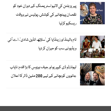
پیریز ہلٹن کی لائیو اسٹریمنگ کے دوران خود کو
نقصان پہنچانے کی کوشش، پولیس نے بروقت
ریسکیو کرلیا
ٹام ہالینڈ اور زینڈایا کی ’ساؤتھ انڈین شادی‘، اے آئی
ویڈیو نے سب کو حیران کر دیا
لیونارڈو ڈی کیپریو اور جیف بیزوس کا بڑا قدم: نایاب
جانوروں کو بچانے کے لیے 200 ملین ڈالر کا اعلان