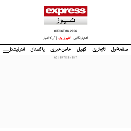
AUGUST 06, 2026
اشتہار لگائیں |
لائیو ٹی وی
| آج کا اخبار
صفحۂ اول
تازہ ترین
کھیل
خاص خبریں
پاکستان
انٹر نیشنل
ٹا