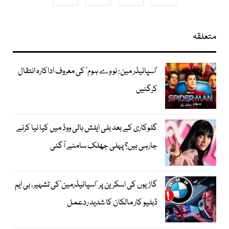
متعلقہ
’اسپائیڈر مین: نو وے ہوم‘ کی معروف اداکارہ انتقال
کرگئیں
گلوکاری کے بعد بلی ایلش ہالی ووڈ میں کیا نیا کرنے
جارہی ہیں؟ پہلی جھلک سامنے آگئی
گاڑیوں کی اسکرین پر ’اسپائیڈرمین‘کی تشہیر، بی ایم
ڈبلیو کار مالکان کا شدید ردعمل