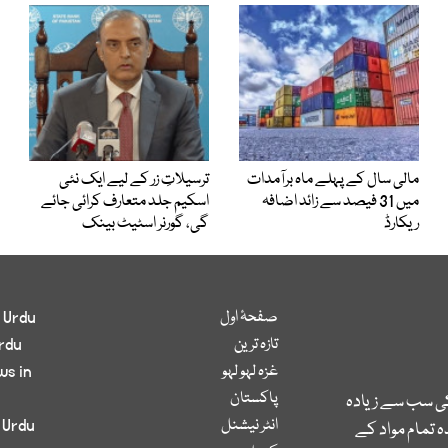
مالی سال کے پہلے ماہ برآمدات
ترسیلاتِ زر کے لیے ایک نئی
میں 31 فیصد سے زائد اضافہ
اسکیم جلد متعارف کرائی جائے
ریکارڈ
گی، گورنر اسٹیٹ بینک
صفحۂ اول
 Urdu
تازہ ترین
rdu
غزہ لہو لہو
ws in
پاکستان
کی سب سے زیادہ
انٹر نیشنل
 Urdu
 تمام مواد کے