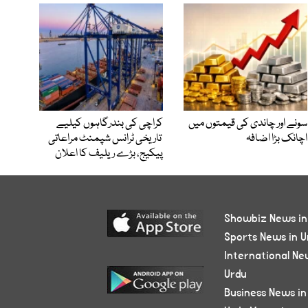
سونے اور چاندی کی قیمتوں میں
کراچی کی بندرگاہوں کیلیے
اچانک بڑا اضافہ
تاریخی ٹرانس شپمنٹ مراعاتی
پیکیج، بڑے ریلیف کا اعلان
Showbiz News in
Sports News in U
International Ne
Urdu
Business News in