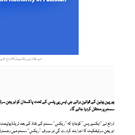
نئے نظام میں ایکسپورٹرزکااندراج کرنے
سسٹم پر منتقل کردیا جائے گا۔
ذرائع نے ''ایکسپریس'' کوبتایا کہ ''ریکس'' سسٹم کے نفاذ کے بعد ٹریڈڈیولپمن
اوریجن سرٹیفکیٹ کا اجرا بند کردے گی اور صرف ''ریکس'' سسٹم میں رجسٹرڈ 