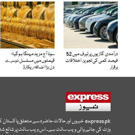
درآمدی گاڑیوں پر ٹیرف میں 52
سونا آج مزید مہنگا ہوگیا؛
فیصد کمی کی تجویز، اختلافات
قیمتوں میں مسلسل دوسرے
برقرار
دن بڑا اضافہ ریکارڈ
express.pk
خبروں اور حالات حاضرہ سے متعلق پاکستان 
وزٹ کی جانے والی ویب سائٹ ہے۔ اس ویب سائٹ پر شائع شدہ