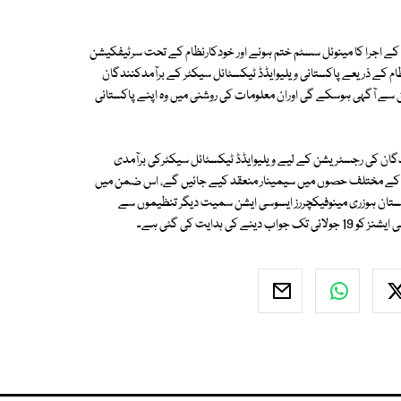
ے اجرا کا مینوئل سسٹم ختم ہونے اور خودکارنظام کے تحت سرٹیفکیشن
ام کے ذریعے پاکستانی ویلیوایڈڈ ٹیکسٹائل سیکٹر کے برآمدکنندگان
 سے آگہی ہوسکے گی اوران معلومات کی روشنی میں وہ اپنے پاکستانی
دگان کی رجسٹریشن کے لیے ویلیوایڈڈ ٹیکسٹائل سیکٹرکی برآمدی
 کے مختلف حصوں میں سیمینار منعقد کیے جائیں گے، اس ضمن میں
اکستان ہوزری مینوفیکچررز ایسوسی ایشن سمیت دیگر تنظیموں سے
دایت کی گئی ہے۔