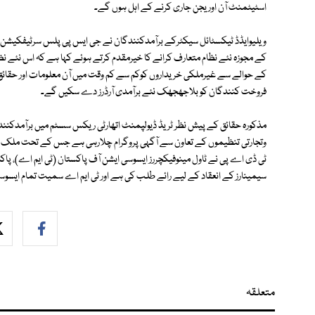
اسٹیٹمنٹ آن اوریجن جاری کرنے کے اہل ہوں گے۔
ویلیوایڈڈ ٹیکسٹائل سیکٹرکے برآمدکنندگان نے جی ایس پی پلس سرٹیفکیشن ک
کے مجوزہ نئے نظام متعارف کرانے کا خیرمقدم کرتے ہوئے کہا ہے کہ اس نئے نظ
کے حوالے سے غیرملکی خریداروں کوکم سے کم وقت میں آن معلومات اور حقائق
فروخت کنندگان کو بلاجھجھک نئے برآمدی آرڈرز دے سکیں گے۔
مذکورہ حقائق کے پیش نظر ٹریڈ ڈیولپمنٹ اتھارٹی ریکس سسٹم میں برآمدکنن
وتجارتی تنظیموں کے تعاون سے آگہی پروگرام چلارہی ہے جس کے تحت ملک
ٹی ڈی اے پی نے ٹاول مینوفیکچررز ایسوسی ایشن آف پاکستان (ٹی ایم اے)، پ
سیمینارز کے انعقاد کے لیے رائے طلب کی ہے اور ٹی ایم اے سمیت تمام ایسوسی ایشنز کو 19 جولائی تک جواب دینے کی ہ
متعلقہ