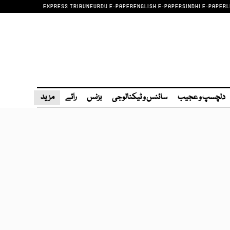
EXPRESS TRIBUNE
URDU E-PAPER
ENGLISH E-PAPER
SINDHI E-PAPER
L
دلچسپ و عجیب
سائنس و ٹیکنالوجی
بزنس
رائے
مزید