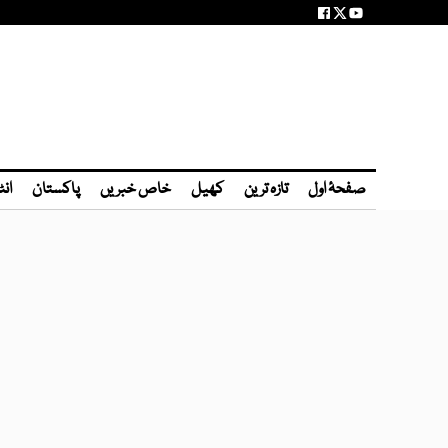
صفحۂ اول
تازہ ترین
کھیل
خاص خبریں
پاکستان
انٹ