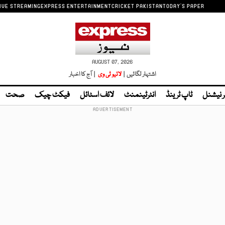
IVE STREAMING
EXPRESS ENTERTAINMENT
CRICKET PAKISTAN
TODAY'S PAPER
AUGUST 07, 2026
اشتہار لگائیں |
لائیو ٹی وی
| آج کا اخبار
ر نیشنل
ٹاپ ٹرینڈ
انٹرٹینمنٹ
لائف اسٹائل
فیکٹ چیک
صحت