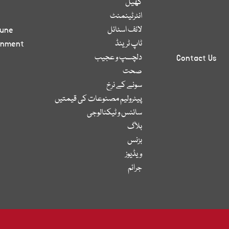
کھیل
انٹرٹینمنٹ
لائف اسٹائل
bune
ٹاپ ٹرینڈ
inment
دلچسپ و عجیب
Contact Us
صحت
سونے کے نرخ
پیٹرولیم مصنوعات کی قیمتیں
سائنس و ٹیکنالوجی
بلاگ
بزنس
ویڈیوز
جرائم