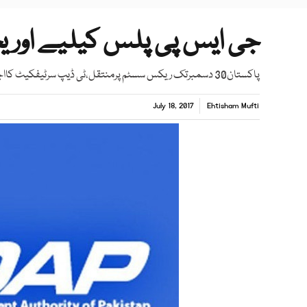
جی ایس پی پلس کیلیے اور
پاکستان30 دسمبرتک ریکس سسٹم پرمنتقل،ٹی ڈیپ سرٹیفکیٹ کااجرابند کردیگی
July 18, 2017
Ehtisham Mufti