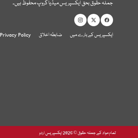
جملہ حقوق بحق ایکسپریس میڈیا گروپ محفوظ ہیں۔
ایکسپریس کے بارے میں
ضابطہ اخلاق
Privacy Policy
تمام مواد کے جملہ حقوق © 2026 ایکسپریس اردو