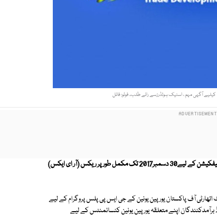
 کیلیے آگہی مہم ، اسٹیک ہولڈرزسے رائے طلب۔ فوٹو: فائل
یورپین یونین کے قوانین برائے جی ایس پی پلس کے تحت پاکستان کو اوریجن سرٹیفکیشن کے لیے30 دسمبر2017 تک مکمل طور پر ریکس (آر ای ایکس)
ٹ اتھارٹی آف پاکستان یورپین یونین کے جی ایس پی پلس پروگرام کے لیے
برآمدکنندگان اپنے متعلقہ یورپین یونین کنسائمنٹس کے لیے