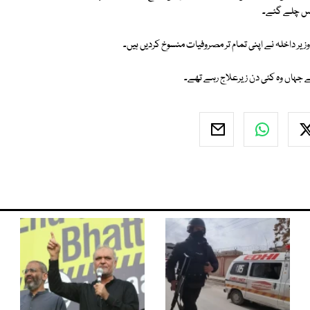
پس چلے گئے۔
یر داخلہ نے اپنی تمام تر مصروفیات منسوخ کردیں ہیں۔
 جہاں وہ کئی دن زیرعلاج رہے تھے۔