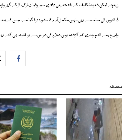
پہنچے لیکن شدید تکلیف کے باعث اپنی دفتری مصروفیات ترک کرکے گھر وا
ڈاکٹروں کی جانب سے بھی انہیں مکمل آرام کا مشورہ دیا گیا ہے۔ جس کے بعد وز
واضح رہے کہ چوہدری نثار گزشتہ برس علاج کی غرض سے برطانیہ بھی گئے تھے
متعلقہ