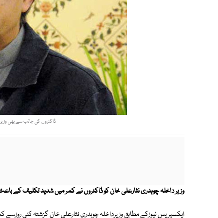
ڈاکٹروں کی جانب سے بھی وزیر دا
وزیر داخلہ چوہدری نثارعلی خان کو ڈاکٹروں نے کمر میں شدید تکلیف کے باعث
ایکسپریس نیوزکے مطابق وزیرداخلہ چوہدری نثارعلی خان گزشتہ کئی روزسے کمر