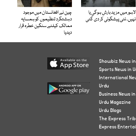
لاہور میں مزید بارش ہوگی یا
چین نے افغانستان میں موجود
نہیں، نئی پیشگوئی کر دی گئی
دہشتگرد تنظیموں کو ہمسایہ
ممالک کیلئے سنگین خطرہ قرار
دیدیا
Showbiz News in
Sports News in U
International Ne
Urdu
Business News in
Urdu Magazine
Urdu Blogs
The Express Tri
Express Enterta