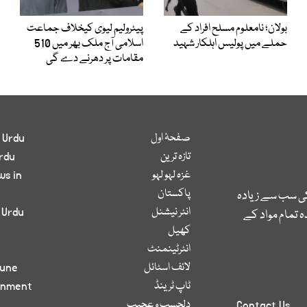
بولان؛ نامعلوم مسلح افراد کے
پیٹرولیم لیوی کیخلاف جماعت
حملے میں پولیس اہلکار شہید
اسلامی آج ملک بھر میں 510
مقامات پر دھرنے دے گی
صفحۂ اول
 Urdu
تازہ ترین
rdu
غزہ لہو لہو
ws in
پاکستان
کی سب سے زیادہ
انٹر نیشنل
 Urdu
 تمام مواد کے
کھیل
انٹرٹینمنٹ
لائف اسٹائل
bune
ٹاپ ٹرینڈ
inment
دلچسپ و عجیب
Contact Us