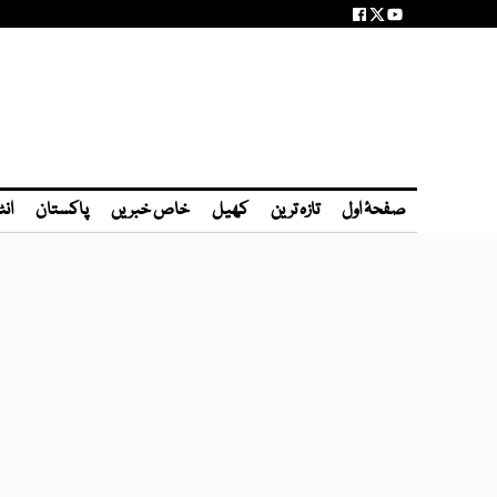
صفحۂ اول
تازہ ترین
کھیل
خاص خبریں
پاکستان
انٹ