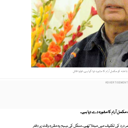
خلہ کو مکمل آرام کا مشورہ دیا گیا ہے۔ فوٹو؛ فائل
 مکمل آرام کا مشورہ دے دیا ہے۔
 درد کی تکلیف میں مبتلا تھے۔ منگل کی صبح وہ مقررہ وقت پر دفتر