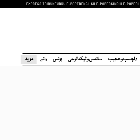
EXPRESS TRIBUNE
URDU E-PAPER
ENGLISH E-PAPER
SINDHI E-PAPER
L
دلچسپ و عجیب
سائنس و ٹیکنالوجی
بزنس
رائے
مزید