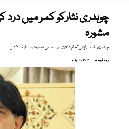
چوہدری نثارکو کمر میں درد ک
مشورہ
چوہدری نثار نے اپنی تمام دفتری اور سیاسی مصروفیات ترک کردیں
ویب ڈیسک
July 18, 2017