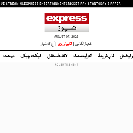
IVE STREAMING
EXPRESS ENTERTAINMENT
CRICKET PAKISTAN
TODAY'S PAPER
AUGUST 07, 2026
اشتہار لگائیں |
لائیو ٹی وی
| آج کا اخبار
ر نیشنل
ٹاپ ٹرینڈ
انٹرٹینمنٹ
لائف اسٹائل
فیکٹ چیک
صحت