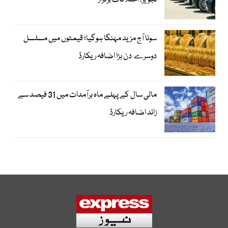
تجویز، اختلافات برقرار
سونا آج مزید مہنگا ہوگیا؛ قیمتوں میں مسلسل
دوسرے دن بڑا اضافہ ریکارڈ
مالی سال کے پہلے ماہ برآمدات میں 31 فیصد سے
زائد اضافہ ریکارڈ