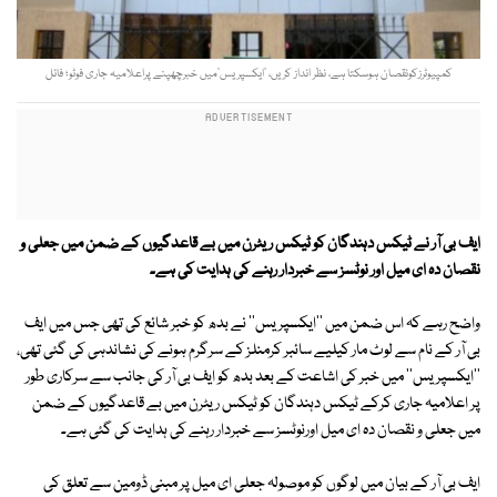
کمپیوٹرزکونقصان ہوسکتا ہے، نظر انداز کریں، ’ایکسپریس‘میں خبرچھپنے پراعلامیہ جاری فوٹو؛ فائل
ایف بی آر نے ٹیکس دہندگان کو ٹیکس ریٹرن میں بے قاعدگیوں کے ضمن میں جعلی و
نقصان دہ ای میل اور نوٹسز سے خبردار رہنے کی ہدایت کی ہے۔
واضح رہے کہ اس ضمن میں ''ایکسپریس'' نے بدھ کو خبر شائع کی تھی جس میں ایف
بی آر کے نام سے لوٹ مار کیلیے سائبر کرمنلز کے سرگرم ہونے کی نشاندہی کی گئی تھی،
''ایکسپریس'' میں خبر کی اشاعت کے بعد بدھ کو ایف بی آر کی جانب سے سرکاری طور
پر اعلامیہ جاری کرکے ٹیکس دہندگان کو ٹیکس ریٹرن میں بے قاعدگیوں کے ضمن
میں جعلی و نقصان دہ ای میل اورنوٹسز سے خبردار رہنے کی ہدایت کی گئی ہے۔
ایف بی آر کے بیان میں لوگوں کو موصولہ جعلی ای میل پر مبنی ڈومین سے تعلق کی