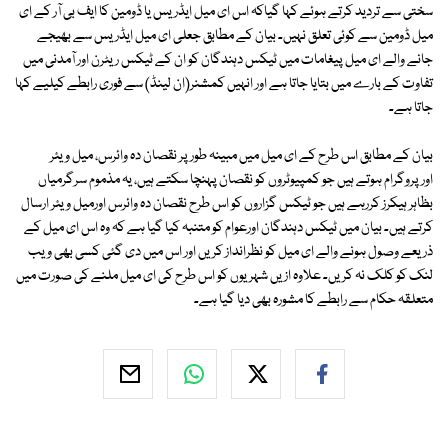
سختی سے تردید کرتے ہوئے کہا گیاکہ اس ای میل ایڈریس یا ڈومین کا ایف بی آر کے ای
میل ڈومین سے کوئی تعلق نہیں۔ بیان کے مطابق جعلی ای میل ایڈریس سے بھیجے
جانے والے ای میل پیغامات میں ٹیکس دہندگان کو ان کے ٹیکس ریٹرن اور آمدنی میں
تفاوت کے بارے میں بتایا جاتا ہے اور انہیں کمشنر(ان لینڈ) سے فوری رابطے کیلیے کہا
جاتا ہے۔
بیان کے مطابق اس طرح کے ای میل میں مبینہ طورپر نقصان دہ وائرس، میل ویئر
اورپروگرام ہوتے ہیں جو کمپیوٹروں کو نقصان پہنچا سکتے ہیں، یہ مذموم سرگرمیاں
بظاہر ہیکرز کررہے ہیں جو ٹیکس گزاروں کو اس طرح نقصان دہ وائرس اورمیل ویئر ارسال
کرتے ہیں۔ بیان میں ٹیکس دہندگان اورعوام کو متنبہ کیا گیا ہے کہ وہ اس ای میل کے
ذریعے وصول ہونے والے ای میل کو نظرانداز کریں اور اس میں دی گئی کسی بھی ویب
لنک کو کلک نہ کریں۔ علاوہ ازیں شہریوں کو اس طرح کی ای میل ملنے کی صورت میں
متعلقہ حکام سے رابطے کا مشورہ بھی دیا گیا ہے۔