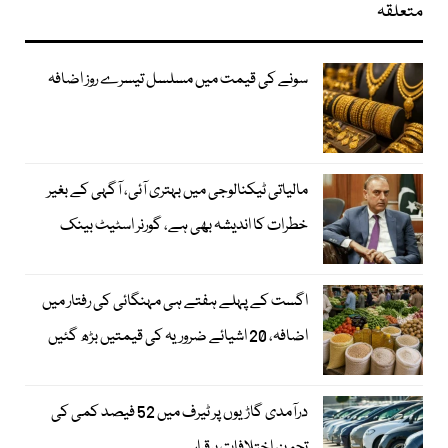
متعلقہ
سونے کی قیمت میں مسلسل تیسرے روز اضافہ
مالیاتی ٹیکنالوجی میں بہتری آئی، آگہی کے بغیر
خطرات کا اندیشہ بھی ہے، گورنر اسٹیٹ بینک
اگست کے پہلے ہفتے ہی مہنگائی کی رفتار میں
اضافہ، 20 اشیائے ضروریہ کی قیمتیں بڑھ گئیں
درآمدی گاڑیوں پر ٹیرف میں 52 فیصد کمی کی