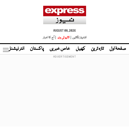
AUGUST 08, 2026
اشتہار لگائیں |
لائیو ٹی وی
| آج کا اخبار
صفحۂ اول
تازہ ترین
کھیل
خاص خبریں
پاکستان
انٹر نیشنل
ٹا