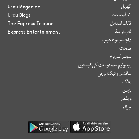
کھیل
Urdu Magazine
انٹرٹینمنٹ
Urdu Blogs
لائف اسٹائل
The Express Tribune
ٹاپ ٹرینڈ
Express Entertainment
دلچسپ و عجیب
صحت
سونے کے نرخ
پیٹرولیم مصنوعات کی قیمتیں
سائنس و ٹیکنالوجی
بلاگ
بزنس
ویڈیوز
جرائم