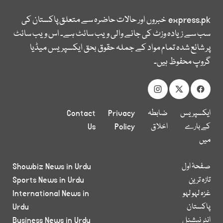
express.pk
خبروں اور حالات حاضرہ سے متعلق پاکستان کی
سب سے زیادہ وزٹ کی جانے والی ویب سائٹ ہے۔ اس ویب سائٹ
پر شائع شدہ تمام مواد کے جملہ حقوق بحق ایکسپریس میڈیا
گروپ محفوظ ہیں۔
ایکسپریس
ضابطہ
Privacy
Contact
کے بارے
اخلاق
Policy
Us
میں
صفحۂ اول
Showbiz News in Urdu
تازہ ترین
Sports News in Urdu
غزہ لہو لہو
International News in
پاکستان
Urdu
انٹر نیشنل
Business News in Urdu