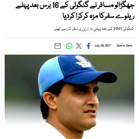
جھگڑالو مسافر نے گنگولی کے 16 برس بعد پہلے
ریلوے سفرکا مزہ کرکرا کردیا
گنگولی 2001 کے بعد پہلی بار ٹرین پر سفر کررہے تھے
July 20, 2017
Sports Desk