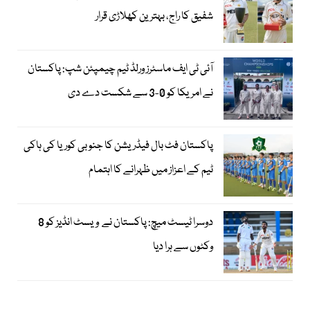
شفیق کا راج، بہترین کھلاڑی قرار
آئی ٹی ایف ماسٹرز ورلڈ ٹیم چیمپئن شپ: پاکستان
نے امریکا کو 0-3 سے شکست دے دی
پاکستان فٹ بال فیڈریشن کا جنوبی کوریا کی ہاکی
ٹیم کے اعزاز میں ظہرانے کا اہتمام
دوسرا ٹیسٹ میچ: پاکستان نے ویسٹ انڈیز کو 8
وکٹوں سے ہرا دیا