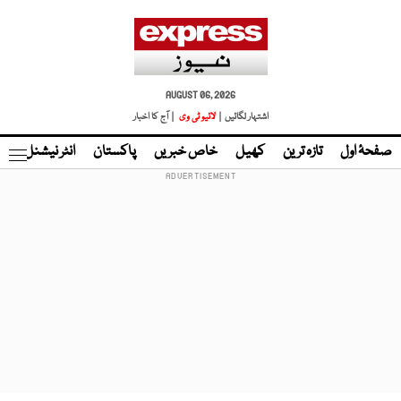
AUGUST 06, 2026
اشتہار لگائیں |
لائیو ٹی وی
| آج کا اخبار
صفحۂ اول
تازہ ترین
کھیل
خاص خبریں
پاکستان
انٹر نیشنل
ٹا