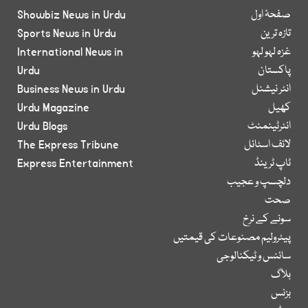
صفحۂ اول
Showbiz News in Urdu
تازہ ترین
Sports News in Urdu
غزہ لہو لہو
International News in
پاکستان
Urdu
انٹر نیشنل
Business News in Urdu
کھیل
Urdu Magazine
انٹرٹینمنٹ
Urdu Blogs
لائف اسٹائل
The Express Tribune
ٹاپ ٹرینڈ
Express Entertainment
دلچسپ و عجیب
صحت
سونے کے نرخ
پیٹرولیم مصنوعات کی قیمتیں
سائنس و ٹیکنالوجی
بلاگ
بزنس