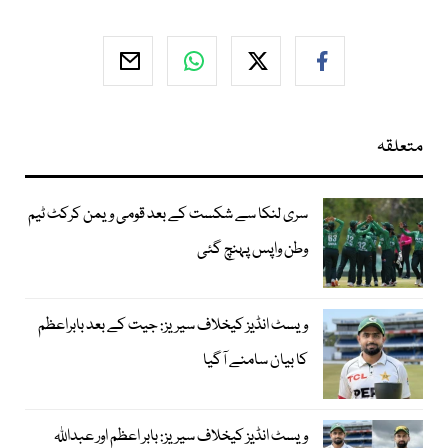
متعلقہ
سری لنکا سے شکست کے بعد قومی ویمن کرکٹ ٹیم
وطن واپس پہنچ گئی
ویسٹ انڈیز کیخلاف سیریز: جیت کے بعد بابراعظم
کا بیان سامنے آگیا
ویسٹ انڈیز کیخلاف سیریز: بابر اعظم اور عبداللہ