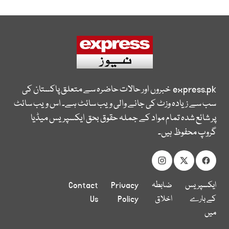
express.pk
خبروں اور حالات حاضرہ سے متعلق پاکستان کی
سب سے زیادہ وزٹ کی جانے والی ویب سائٹ ہے۔ اس ویب سائٹ
پر شائع شدہ تمام مواد کے جملہ حقوق بحق ایکسپریس میڈیا
گروپ محفوظ ہیں۔
ایکسپریس
ضابطہ
Privacy
Contact
کے بارے
اخلاق
Policy
Us
میں