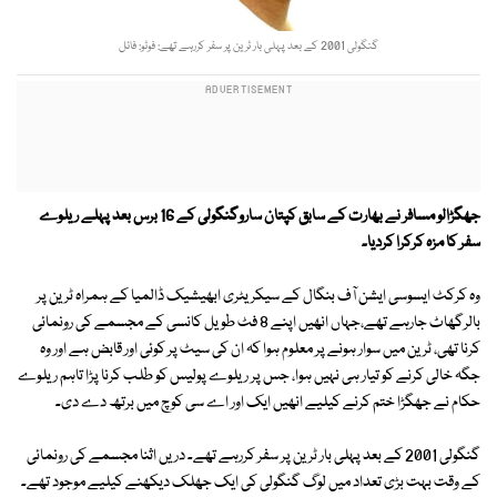
گنگولی 2001 کے بعد پہلی بار ٹرین پر سفر کررہے تھے: فوٹو: فائل
جھگڑالو مسافر نے بھارت کے سابق کپتان ساروگنگولی کے 16 برس بعد پہلے ریلوے
سفر کا مزہ کرکرا کردیا۔
وہ کرکٹ ایسوسی ایشن آف بنگال کے سیکریٹری ابھیشیک ڈالمیا کے ہمراہ ٹرین پر
بالرگھاٹ جارہے تھے،جہاں انھیں اپنے 8 فٹ طویل کانسی کے مجسمے کی رونمائی
کرنا تھی، ٹرین میں سوار ہونے پر معلوم ہوا کہ ان کی سیٹ پر کوئی اور قابض ہے اور وہ
جگہ خالی کرنے کو تیار ہی نہیں ہوا، جس پر ریلوے پولیس کو طلب کرنا پڑا تاہم ریلوے
حکام نے جھگڑا ختم کرنے کیلیے انھیں ایک اور اے سی کوچ میں برتھ دے دی۔
گنگولی 2001 کے بعد پہلی بار ٹرین پر سفر کررہے تھے۔ دریں اثنا مجسمے کی رونمائی
کے وقت بہت بڑی تعداد میں لوگ گنگولی کی ایک جھلک دیکھنے کیلیے موجود تھے۔