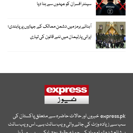
سینئر افسران کو عہدوں سے ہٹا دیا
آبنائے ہرمز میں دشمن ممالک کے جہازوں پر پابندی؛
ایرانی پارلیمان میں نئے قانون کی تیاری
express.pk
خبروں اور حالات حاضرہ سے متعلق پاکستان کی
سب سے زیادہ وزٹ کی جانے والی ویب سائٹ ہے۔ اس ویب سائٹ
پر شائع شدہ تمام مواد کے جملہ حقوق بحق ایکسپریس میڈیا