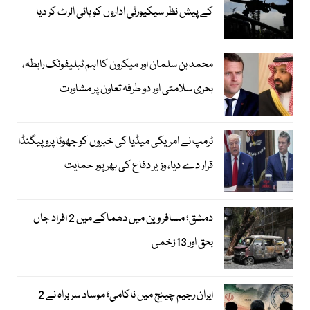
کے پیش نظر سیکیورٹی اداروں کو ہائی الرٹ کر دیا
محمد بن سلمان اور میکرون کا اہم ٹیلیفونک رابطہ،
بحری سلامتی اور دو طرفہ تعاون پر مشاورت
ٹرمپ نے امریکی میڈیا کی خبروں کو جھوٹا پروپیگنڈا
قرار دے دیا، وزیر دفاع کی بھرپور حمایت
دمشق؛ مسافر وین میں دھماکے میں 2 افراد جاں
بحق اور 13 زخمی
ایران رجیم چینج میں ناکامی؛ موساد سربراہ نے 2