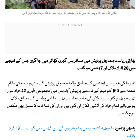
امکان ظاہر کیا جارہا ہے کہ بس کا ٹائر پھٹنے کی وجہ سے حادثہ رونما ہوا۔ فوٹو: فائل
بھارتی ریاست ہماچل پردیش میں مسافر بس گہری کھائی میں جا گری جس کے نتیجے
میں 28 افراد ہلاک اور 7 زخمی ہو گئے۔
غیر ملکی خبر رساں ایجنسی کے مطابق واقعہ ہماچل پردیش کے مشہور سیاحتی مقام
شملہ سے 100 کلو میٹر کے فاصلے پر پیش آیا۔ بس میں مجموعی طور پر 40 افراد سوار
تھے جو ضلع کنور سے سولان کی جانب جا رہے تھے۔ مقامی پولیس کے مطابق ہلاک
ہونے والے تمام افراد کی لاشیں نکال لی گئی ہیں اور ان کی شناخت کا عمل بھی مکمل
ہو چکا ہے۔
یہ بھی پڑھیں:
مقبوضہ کشمیر میں ہندو یاتریوں کی بس کھائی میں گرنے سے 16 افراد
ہلاک