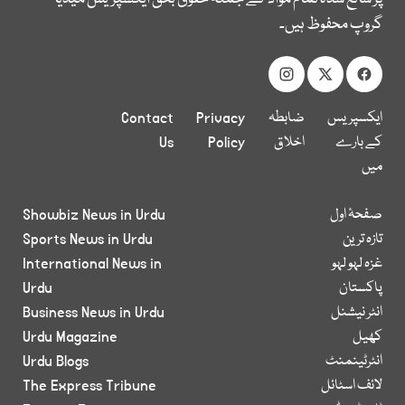
گروپ محفوظ ہیں۔
ایکسپریس
ضابطہ
Privacy
Contact
کے بارے
اخلاق
Policy
Us
میں
صفحۂ اول
Showbiz News in Urdu
تازہ ترین
Sports News in Urdu
غزہ لہو لہو
International News in
پاکستان
Urdu
انٹر نیشنل
Business News in Urdu
کھیل
Urdu Magazine
انٹرٹینمنٹ
Urdu Blogs
لائف اسٹائل
The Express Tribune