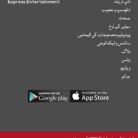
ٹاپ ٹرینڈ
Express Entertainment
دلچسپ و عجیب
صحت
سونے کے نرخ
پیٹرولیم مصنوعات کی قیمتیں
سائنس و ٹیکنالوجی
بلاگ
بزنس
ویڈیوز
جرائم