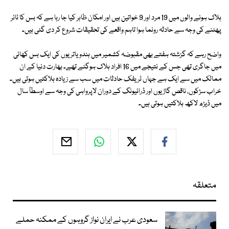
ہلاک ہونے والوں میں 19 مرد اور 9 خواتین ہیں اور امکان ظاہر کیا جا رہا ہے کہ بس کا ٹائر
پھٹنے کی وجہ سے حادثہ رونما ہوا تاہم واقعے کی تحقیقات شروع کر دی گئی ہیں۔
واضح رہے کہ گزشتہ ہفتے بھی مقبوضہ کشمیر میں ہندو یاتریوں کی ایک بس کھائی
میں جاگری تھی جس کے نتیجے میں 16 افراد ہلاک ہوگئے تھے۔ بھارت دنیا کے ان
ممالک میں سے ایک ہے جہاں ٹریفک حادثات میں سب سے زیادہ ہلاکتیں ہوتی ہیں۔
خراب سڑکوں، ناقص گاڑیوں اور ڈرائیونگ کے دوران لاپرواہی کی وجہ سے اوسطاً سال
میں ڈیڑھ لاکھ ہلاکتیں ہوتی ہیں۔
متعلقہ
سعودی عرب نے ایران نواز گروہوں کے ممکنہ حملے