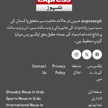
express.pk
خبروں اور حالات حاضرہ سے متعلق پاکستان کی
سب سے زیادہ وزٹ کی جانے والی ویب سائٹ ہے۔ اس ویب سائٹ
پر شائع شدہ تمام مواد کے جملہ حقوق بحق ایکسپریس میڈیا
گروپ محفوظ ہیں۔
ایکسپریس
ضابطہ
Privacy
Contact
کے بارے
اخلاق
Policy
Us
میں
صفحۂ اول
Showbiz News in Urdu
تازہ ترین
Sports News in Urdu
غزہ لہو لہو
International News in