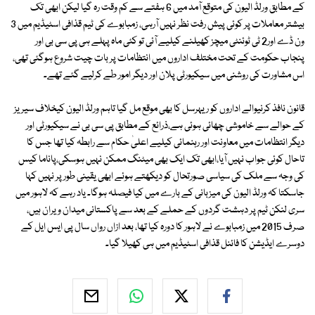
کے مطابق ورلڈ الیون کی متوقع آمد میں 6 ہفتے سے کم وقت رہ گیا لیکن ابھی تک
بیشتر معاملات پر کوئی پیش رفت نظر نہیں آرہی، زمبابوے کی ٹیم قذافی اسٹیڈیم میں 3
ون ڈے اور2 ٹی ٹوئنٹی میچز کھیلنے کیلیے آئی تو کئی ماہ پہلے ہی پی سی بی اور
پنجاب حکومت کے تحت مختلف اداروں میں انتظامات پر بات چیت شروع ہوگئی تھی،
اس مشاورت کی روشنی میں سیکیورٹی پلان اور دیگر امور طے کرلیے گئے تھے۔
قانون نافذ کرنیوالے اداروں کو ریہرسل کا بھی موقع مل گیا تاہم ورلڈ الیون کیخلاف سیریز
کے حوالے سے خاموشی چھائی ہوئی ہے،ذرائع کے مطابق پی سی بی نے سیکیورٹی اور
دیگر انتظامات میں معاونت اور رہنمائی کیلیے اعلیٰ حکام سے رابطہ کیا تھا جس کا
تاحال کوئی جواب نہیں آیا،ابھی تک ایک بھی میٹنگ ممکن نہیں ہوسکی،پاناما کیس
کی وجہ سے ملک کی سیاسی صورتحال کو دیکھتے ہوئے ابھی یقینی طور پر نہیں کہا
جاسکتا کہ ورلڈ الیون کی میزبانی کے بارے میں کیا فیصلہ ہوگا۔ یاد رہے کہ لاہور میں
سری لنکن ٹیم پر دہشت گردوں کے حملے کے بعد سے پاکستانی میدان ویران ہیں،
صرف 2015 میں زمبابوے نے لاہور کا دورہ کیا تھا، بعد ازاں رواں سال پی ایس ایل کے
دوسرے ایڈیشن کا فائنل قذافی اسٹیڈیم میں ہی کھیلا گیا۔