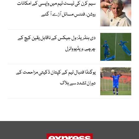
سیم کرن کی ٹیسٹ ٹیم میں واپسی کے امکانات
روشن، فٹنس مسائل آڑے آ گئے
دی ہنڈریڈ: ول جیکس کے ناقابل یقین کیچ کے
چرچے، ویڈیو وائرل
یوگنڈا فٹبال ٹیم کے کپتان ڈکیتی مزاحمت کے
دوران تشدد سے ہلاک