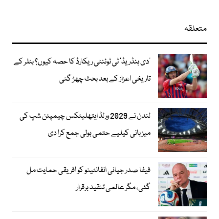
متعلقہ
’دی ہنڈریڈ‘ ٹی ٹوئنٹی ریکارڈ کا حصہ کیوں؟ بٹلر کے
تاریخی اعزاز کے بعد بحث چھڑ گئی
لندن نے 2029 ورلڈ ایتھلیٹکس چیمپئن شپ کی
میزبانی کیلیے حتمی بولی جمع کرا دی
فیفا صدر جیانی انفانٹینو کو افریقی حمایت مل
گئی، مگر عالمی تنقید برقرار