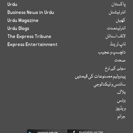
پاکستان
Urdu
انٹر نیشنل
Business News in Urdu
کھیل
Urdu Magazine
انٹرٹینمنٹ
Urdu Blogs
لائف اسٹائل
The Express Tribune
ٹاپ ٹرینڈ
Express Entertainment
دلچسپ و عجیب
صحت
سونے کے نرخ
پیٹرولیم مصنوعات کی قیمتیں
سائنس و ٹیکنالوجی
بلاگ
بزنس
ویڈیوز
جرائم