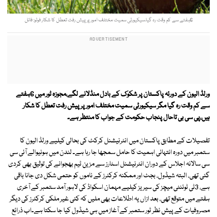
6ہفتے سے کم وقت رہ گیا،سیکیورٹی سمیت مختلف امور پر پیش رفت تعطل کا شکار فوٹو: فائل
ورلڈ الیون کے دورئہ پاکستان پر شکوک کے بادل منڈلانے لگے،مجوزہ ٹور میں 6ہفتے
سے کم وقت رہ گیا مگر سیکیورٹی سمیت مختلف امور پر پیش رفت تعطل کا شکار
ہیں،پی سی بی تاحال پنجاب حکومت کے جواب کا منتظر ہے۔
تفصیلات کے مطابق پاکستان میں انٹرنیشنل کرکٹ کی بحالی کیلیے ورلڈ الیون کا
ستمبر میں دورہ انتہائی اہمیت کا حامل سمجھا جا رہا ہے۔ لندن میں ہونیوالے آئی سی
سی سالانہ اجلاس کے دوران انٹرنیشنل اسٹارز سے مزین ٹیم بھجوانے کی توثیق بھی کردی
گئی تھی، البتہ شیڈول، بجٹ اور ممکنہ کرکٹرز کے ناموں کو حتمی شکل دی جانا باقی
ہے، 3ٹی ٹوئنٹی میچز کی سیریز کیلیے مہمان اسکواڈ کی لاہور آمد ستمبر کے آخری
ہفتے میں متوقع تھی، بعد ازاں یہ اطلاعات بھی ملیں کہ کئی غیر ملکی کرکٹرز کی دیگر
مصروفیات کے پیش نظر ٹور ستمبر کے آغاز میں ہی شیڈول کیا جا سکتا ہے۔اب ذرائع