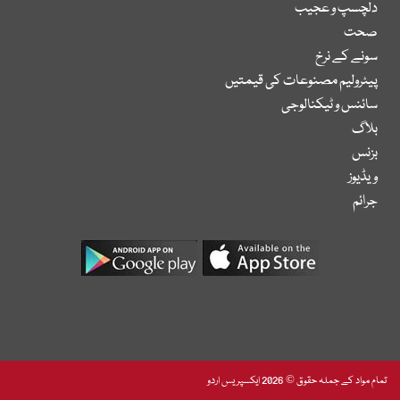
دلچسپ و عجیب
صحت
سونے کے نرخ
پیٹرولیم مصنوعات کی قیمتیں
سائنس و ٹیکنالوجی
بلاگ
بزنس
ویڈیوز
جرائم
تمام مواد کے جملہ حقوق © 2026 ایکسپریس اردو