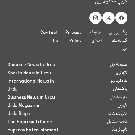
گروپ محفوظ ہیں۔
ایکسپریس
ضابطہ
Privacy
Contact
کے بارے
اخلاق
Policy
Us
میں
صفحۂ اول
Showbiz News in Urdu
تازہ ترین
Sports News in Urdu
غزہ لہو لہو
International News in
پاکستان
Urdu
انٹر نیشنل
Business News in Urdu
کھیل
Urdu Magazine
انٹرٹینمنٹ
Urdu Blogs
لائف اسٹائل
The Express Tribune
ٹاپ ٹرینڈ
Express Entertainment