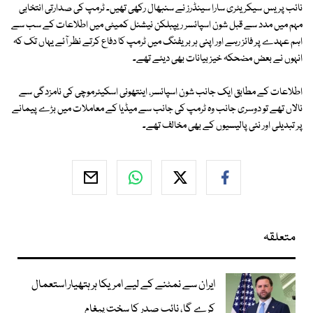
نائب پریس سیکریٹری سارا سینڈرز نے سنبھال رکھی تھیں۔ ٹرمپ کی صدارتی انتخابی
مہم میں مدد سے قبل شون اسپائسر ریپبلکن نیشنل کمیٹی میں اطلاعات کے سب سے
اہم عہدے پر فائز رہے اور اپنی ہر بریفنگ میں ٹرمپ کا دفاع کرتے نظر آئے یہاں تک کہ
انہوں نے بعض مضحکہ خیز بیانات بھی دیئے تھے۔
اطلاعات کے مطابق ایک جانب شون اسپائسر، اینتھونی اسکیئرموچی کی نامزدگی سے
نالاں تھے تو دوسری جانب وہ ٹرمپ کی جانب سے میڈیا کے معاملات میں بڑے پیمانے
پر تبدیلی اور نئی پالیسیوں کے بھی مخالف تھے۔
متعلقہ
ایران سے نمٹنے کے لیے امریکا ہر ہتھیار استعمال
کرے گا، نائب صدر کا سخت پیغام