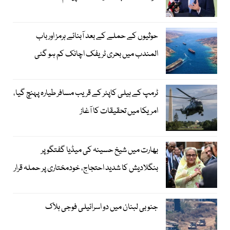
حوثیوں کے حملے کے بعد آبنائے ہرمز اور باب
المندب میں بحری ٹریفک اچانک کم ہو گئی
ٹرمپ کے ہیلی کاپٹر کے قریب مسافر طیارہ پہنچ گیا،
امریکا میں تحقیقات کا آغاز
بھارت میں شیخ حسینہ کی میڈیا گفتگو پر
بنگلادیش کا شدید احتجاج، خودمختاری پر حملہ قرار
جنوبی لبنان میں دو اسرائیلی فوجی ہلاک