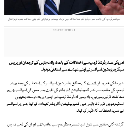
اسپائسر ٹرمپ کی جانب سے میڈیا کے معاملات میں بڑے پیمانے پر تبدیلی کے بھی مخالف تھے۔ فوٹو: فائل
امریکی صدر ڈونلڈ ٹرمپ سے اختلافات کے باعث وائٹ ہاؤس کے ترجمان اور پریس
سیکریٹری شون اسپائسر نے اپنے عہدے سے استغفیٰ دیدیا۔
غیر ملکی خبر رساں ادارے کے مطابق بظاہر شون اسپائسر کے استعفے کی وجہ صدر
ٹرمپ کی جانب سے نئے کمیونیکیشن ڈائریکٹر کی تقرری ہے جس کی اسپائسر بھرپور
مخالفت کرتے رہے ہیں۔ یاد رہے کہ ڈونلڈ ٹرمپ نے اپنے دیرینہ دوست اینتھونی
اسکیئرموچی کو وائٹ ہاؤس میں کمیونیکیشن ڈائریکٹر تعینات کیا تھا جس پر اسپائسر
نے شدید تحفظات کا اظہار کیا تھا۔
گزشتہ کئی ہفتوں سے شون اسپائسسر منظرِ عام سے غائب تھے اور ان کی ذمے داریاں