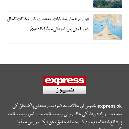
ایران اور عمان مذاکرات، معاہدے کے امکانات تاحال
غیر یقینی ہیں، امریکی میڈیا کا دعویٰ
express.pk
خبروں اور حالات حاضرہ سے متعلق پاکستان کی
سب سے زیادہ وزٹ کی جانے والی ویب سائٹ ہے۔ اس ویب سائٹ
پر شائع شدہ تمام مواد کے جملہ حقوق بحق ایکسپریس میڈیا