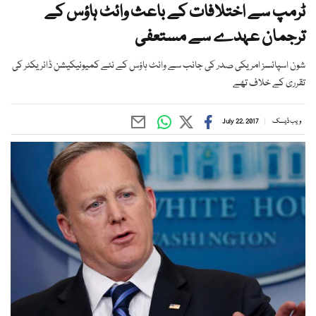
ٹرمپ سے اختلافات کے باعث وائٹ ہاؤس کے
ترجمان عہدے سے مستعفی
شون اسپائسز امریکی صدر کی جانب سے وائٹ ہاؤس کے نئے کمیونیکیشن ڈائریکٹر کی
تقرری کے خلاف تھے
ویب ڈیسک
July 22, 2017