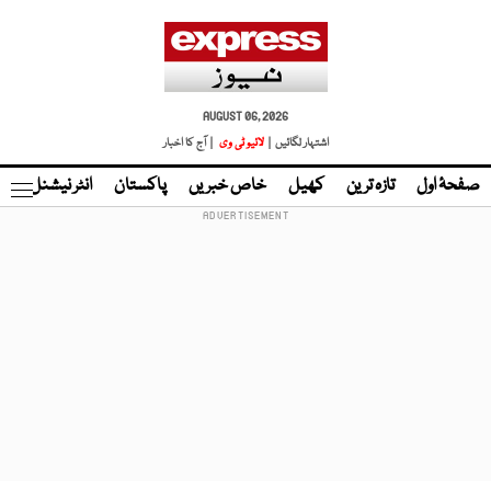
AUGUST 06, 2026
اشتہار لگائیں |
لائیو ٹی وی
| آج کا اخبار
صفحۂ اول
تازہ ترین
کھیل
خاص خبریں
پاکستان
انٹر نیشنل
ٹا